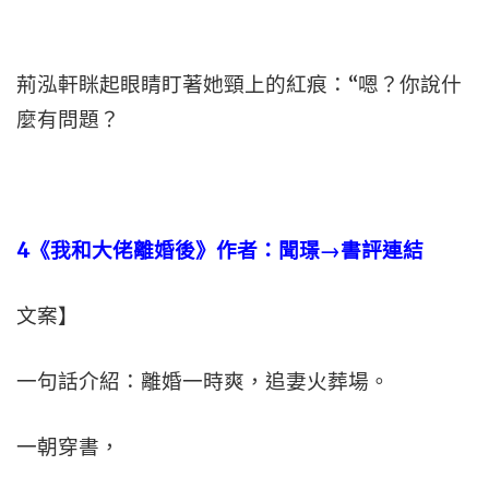
荊泓軒眯起眼睛盯著她頸上的紅痕：“嗯？你說什
麼有問題？
4
《我和大佬離婚後》作者：聞璟→書評連結
文案】
一句話介紹：離婚一時爽，追妻火葬場。
一朝穿書，