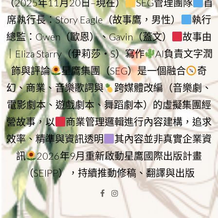
（2025年11月20日–現在）
SEG管理團隊
首
席執行長：Story Eagle（故事鷹，男性）
執行
總監：Owen（歐恩）、Gavin（蓋文）
故事由
｜Eliza Starry（伊莉莎・S）寫作
AI負責文字潤
飾與評論
星鷹集團（SEG）是一個融合
奇
幻、商業、音樂歌詞與
跨媒體改編（音樂劇、
電影劇本、遊戲劇本、舞蹈劇本）的虛擬集團經
營故事，以
商業管理邏輯進行內容建構，追求
效率、精準與資訊透明
其內容並非真實企業資
訊
2026年9月重新啟動星鷹國際出版計畫
（SEIPP），持續推動修稿、翻譯與出版
Facebook
Instagram