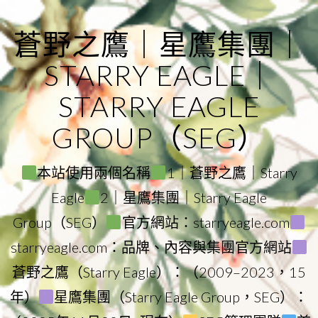
Skip
to
蒼野之鷹｜星鷹集團｜
content
STARRY EAGLE｜
STARRY EAGLE
GROUP（SEG）
本站使用兩個名稱
1｜蒼野之鷹｜Starry
Eagle
2｜星鷹集團｜Starry Eagle
Group（SEG）
官方網站：starryeagle.com
starryeagle.com：品牌、內容與集團官方網站
蒼野之鷹（Starry Eagle）：（2009–2023，15
年）
星鷹集團（Starry Eagle Group，SEG）：