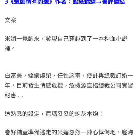
3
《這劇情有問題》作者：錫紙錦鱗→書評連結
文案
米媚一覺醒來，發現自己穿越到了一本狗血小說
裡。
白富美，嬌縱虛榮，任性惡毒，使計與總裁訂婚一
年，目前發生情感危機，危機源直指總裁公司實習
秘書……
這熟悉的設定，尼瑪妥妥的炮灰本炮！
卷好鋪蓋準備逃走的米媚忽然一陣心悸倒地，腦海