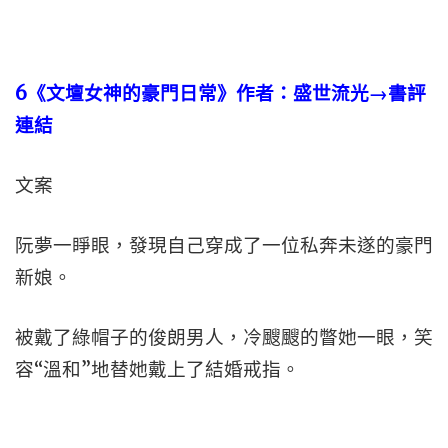
6
《文壇女神的豪門日常》作者：盛世流光→書評
連結
文案
阮夢一睜眼，發現自己穿成了一位私奔未遂的豪門
新娘。
被戴了綠帽子的俊朗男人，冷颼颼的瞥她一眼，笑
容“溫和”地替她戴上了結婚戒指。