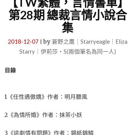
【TW繁體，言情書單】
第28期 總裁言情小說合
集
2018-12-07
by
蒼野之鷹｜Starryeagle｜Eliza
|
Starry｜伊莉莎・S(兩個筆名為同一人)
目錄
1《任性遇傲嬌》作者：明月聽風
2《為情所婚》作者：抹茶小妖
3《這劇情有問題》作者：錫紙錦鱗