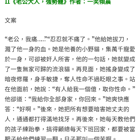
11
《老公大人，強勢寵》作者：一笑傾晨
文案
“老公，我痛……”“忍忍就不痛了。”他給她拔刀，
濺了他一身的血。她是他養的小野貓，集萬千寵愛
於一身，可卻被奸人所害，他的一句話，她就變成
了一隻無家可歸的流浪貓。再見面，她搖身變成了
暗夜修羅，身手敏捷，奪人性命不過眨眼之事。站
在他面前，她說：“有人給我一個億，取你性命。”
他卻道：“我給你全部身家，你回來。”她爽快應
答：“好啊。”後來，她把所有想要暗害她丈夫的
人，通通都打得滿地找牙。再後來，她每天教他們
的孩子練跆拳，搞得顧總每天下班回家，都要被當
靶子給他們練習一翻，日子那叫一個苦啊。