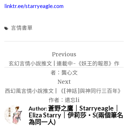
linktr.ee/starryeagle.com
言情書單
文
Previous
章
玄幻言情小說推文 | 連載中-《妖王的報恩》作
導
者：龔心文
覽
Next
西幻風言情小說推文 | 《[神話]與神同行三百年》
作者：遺忘li
蒼野之鷹｜Starryeagle｜
Author:
Eliza Starry｜伊莉莎・S(兩個筆名
為同一人)