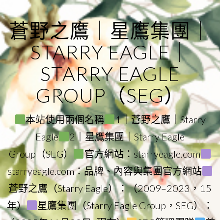
Skip
to
蒼野之鷹｜星鷹集團｜
content
STARRY EAGLE｜
STARRY EAGLE
GROUP（SEG）
本站使用兩個名稱
1｜蒼野之鷹｜Starry
Eagle
2｜星鷹集團｜Starry Eagle
Group（SEG）
官方網站：starryeagle.com
starryeagle.com：品牌、內容與集團官方網站
蒼野之鷹（Starry Eagle）：（2009–2023，15
年）
星鷹集團（Starry Eagle Group，SEG）：