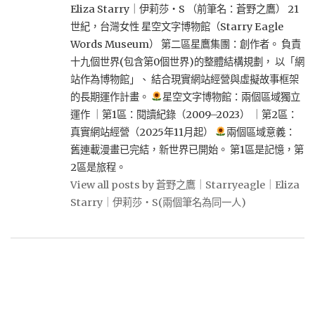
Eliza Starry｜伊莉莎・S （前筆名：蒼野之鷹） 21
世紀，台灣女性 星空文字博物館（Starry Eagle
Words Museum） 第二區星鷹集團：創作者。 負責
十九個世界(包含第0個世界)的整體結構規劃， 以「網
站作為博物館」、 結合現實網站經營與虛擬故事框架
的長期運作計畫。
星空文字博物館：兩個區域獨立
運作 ｜第1區：閱讀紀錄（2009–2023） ｜第2區：
真實網站經營（2025年11月起）
兩個區域意義：
舊連載漫畫已完結，新世界已開始。 第1區是記憶，第
2區是旅程。
View all posts by 蒼野之鷹｜Starryeagle｜Eliza
Starry｜伊莉莎・S(兩個筆名為同一人)