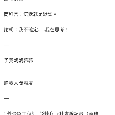
商稚言：沉默就是默認。
謝朝：我不確定……我在思考！
—
予我朝朝暮暮
贈我人間溫度
—
1.外骨骼工程師（謝朝）x社會線記者（商稚