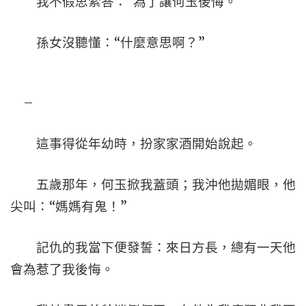
我不假思索答：“為了讓何玉後悔。”
孫女沒聽懂：“什麼意思啊？”
–
這事得從年幼時，扮家家酒開始說起。
五歲那年，何玉掀我蓋頭；我沖他拋媚眼，他
尖叫：“媽媽有鬼！”
記仇的我當下便發誓：來日方長，總有一天他
會為惹了我後悔。