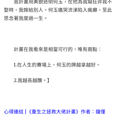
我計畫用美貌迷倒何玉，在他為我癡狂非我不
娶時，我嫁給別人。何玉痛哭流涕陷入瘋癲，至此
思念著我度過一生。
計畫在我看來是相當可行的，唯有兩點：
1.在人生的賽場上，何玉的牌越拿越好。
2.我越長越醜。】
心得連結 |
《重生之拯救大佬計畫》作者：鐘僅