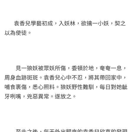
袁香兒學藝初成，入妖林，欲擒一小妖，契之
以為使徒。
見一狼妖被眾妖所傷，委頓於地，奄奄一息，
周身血跡斑斑。袁香兒心中不忍，將其帶回家中，
哺食裹傷，悉心照料。狼妖野性難馴，每日對她齜
牙咧嘴，兇惡異常。遂放之。
至此之後，每天外出歸來的袁香兒欣喜的發現