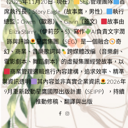
（2025年11月20日–現在）
SEG管理團隊
首
席執行長：Story Eagle（故事鷹，男性）
執行
總監：Owen（歐恩）、Gavin（蓋文）
故事由
｜Eliza Starry（伊莉莎・S）寫作
AI負責文字潤
飾與評論
星鷹集團（SEG）是一個融合
奇
幻、商業、音樂歌詞與
跨媒體改編（音樂劇、
電影劇本、舞蹈劇本）的虛擬集團經營故事，以
商業管理邏輯進行內容建構，追求效率、精準
與資訊透明
其內容並非真實企業資訊
2026年
9月重新啟動星鷹國際出版計畫（SEIPP），持續
推動修稿、翻譯與出版
Facebook
Instagram