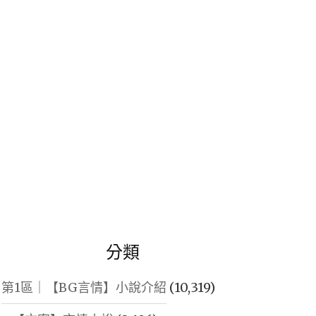
鍵
字:
分類
第1區｜【BG言情】小說介紹
(10,319)