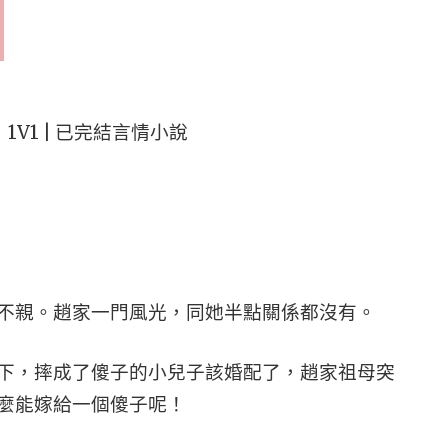
V1 | 已完結言情小說
不親。趙家一門風光，同她半點關係都沒有。
下，摔成了傻子的小兒子該婚配了，趙家祖母突
麼能嫁給一個傻子呢！