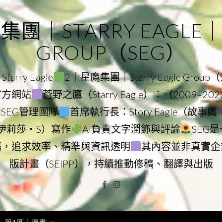
｜STARRY EAGLE｜ST
GROUP（SEG）
rry Eagle
2｜星鷹集團｜Starry Eagle Group
團官方網站
蒼野之鷹（Starry Eagle）：（2009–20
SEG管理團隊
首席執行長：Story Eagle（故事
ry（伊莉莎・S）寫作
AI負責文字潤飾與評論
SEG
構，追求效率、精準與資訊透明
其內容並非真實企
版計畫（SEIPP），持續推動修稿、翻譯與出版
Facebook
Instagram