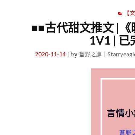
【
■■古代甜文推文 |
1V1 |
2020-11-14
by
蒼野之鷹｜Starryeag
|