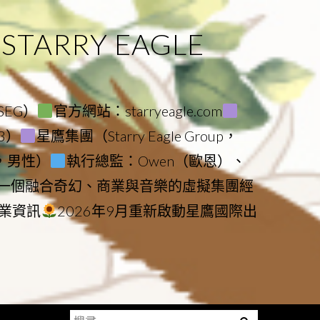
ARRY EAGLE
（SEG）
官方網站：starryeagle.com
23）
星鷹集團（Starry Eagle Group，
鷹，男性）
執行總監：Owen（歐恩）、
是一個融合奇幻、商業與音樂的虛擬集團經
業資訊
2026年9月重新啟動星鷹國際出
搜
Menu