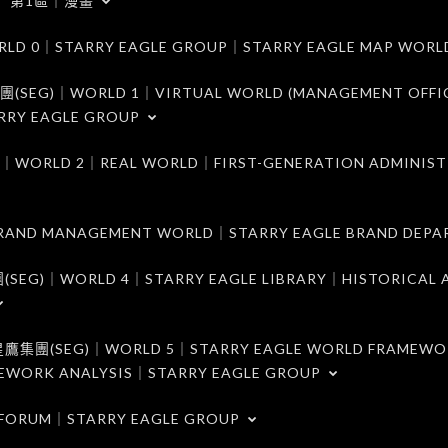
第1區｜漫畫
｜STARRY EAGLE GROUP｜STARRY EAGLE MAP WORL
)｜WORLD 1｜VIRTUAL WORLD (MANAGEMENT OFFI
RRY EAGLE GROUP
D 2｜REAL WORLD｜FIRST-GENERATION ADMINIST
MANAGEMENT WORLD｜STARRY EAGLE BRAND DEPA
ORLD 4｜STARRY EAGLE LIBRARY｜HISTORICAL A
EG)｜WORLD 5｜STARRY EAGLE WORLD FRAMEWO
MEWORK ANALYSIS｜STARRY EAGLE GROUP
ORUM｜STARRY EAGLE GROUP