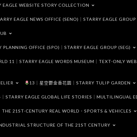
LE WEBSITE STORY COLLECTION
 EAGLE NEWS OFFICE (SENO)｜STARRY EAGLE GROUP
LUB
ANNING OFFICE (SPO)｜STARRY EAGLE GROUP (SEG)
｜STARRY EAGLE WORDS MUSEUM｜TEXT-ONLY WEB
ELIER
13｜星空鬱金香花園｜STARRY TULIP GARDEN
RY EAGLE GLOBAL LIFE STORIES｜MULTILINGUAL E
21ST-CENTURY REAL WORLD．SPORTS & VEHICLES
TRIAL STRUCTURE OF THE 21ST CENTURY