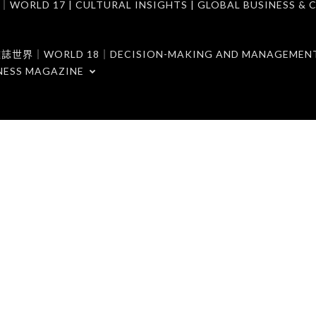
7 | CULTURAL INSIGHTS | GLOBAL BUSINESS & C
ORLD 18｜DECISION-MAKING AND MANAGEMENT 
NESS MAGAZINE