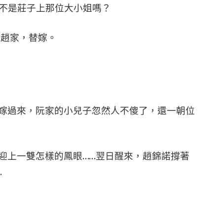
的不是莊子上那位大小姐嗎？
趙家，替嫁。
嫁過來，阮家的小兒子忽然人不傻了，還一朝位
迎上一雙怎樣的鳳眼……翌日醒來，趙錦諾撐著
…