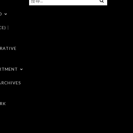
尋
D
關
鍵
CE)｜
字:
RATIVE
RTMENT
RCHIVES
RK