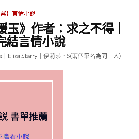
文案】言情小說
《暖玉》作者：求之不得｜
 已完結言情小說
le｜Eliza Starry｜伊莉莎・S(兩個筆名為同一人)