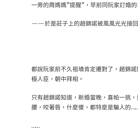
一旁的周媽媽”提醒”，早前同阮家訂婚
——於是莊子上的趙錦諾被風風光光接回
都說阮家前不久祖墳肯定遷對了，趙錦諾
極人臣，朝中拜相。
只有趙錦諾知道，新婚當晚，喜帕一挑，
腰，咬著唇，什麼傻，都特麼是騙人的…
……