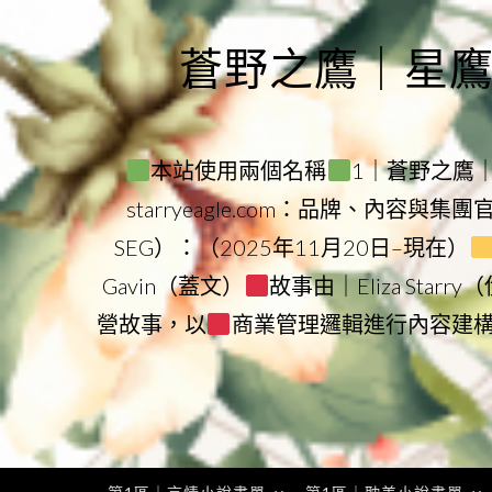
Skip
to
蒼野之鷹｜星鷹集團
content
本站使用兩個名稱
1｜蒼野之鷹｜Sta
starryeagle.com：品牌、內容與集
SEG）：（2025年11月20日–現在）
Gavin（蓋文）
故事由｜Eliza Star
營故事，以
商業管理邏輯進行內容建