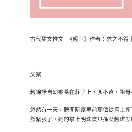
古代甜文推文 |《暖玉》作者：求之不得｜1
文案
趙錦諾自幼被養在莊子上，爹不疼，祖母
忽然有一天，聽聞阮家早前那個從馬上摔
然緊張了，她的掌上明珠寶貝孫女趙琪怎