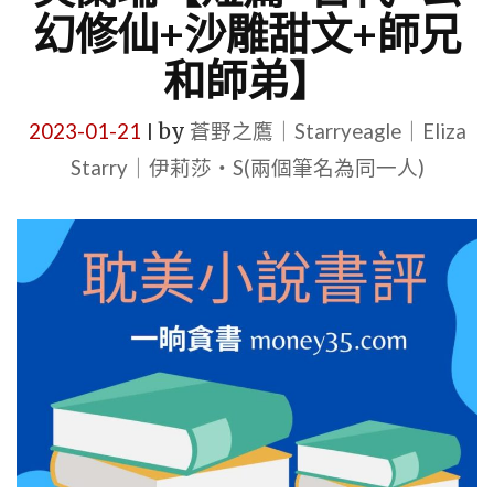
幻修仙+沙雕甜文+師兄
和師弟】
2023-01-21
by
蒼野之鷹｜Starryeagle｜Eliza
|
Starry｜伊莉莎・S(兩個筆名為同一人)