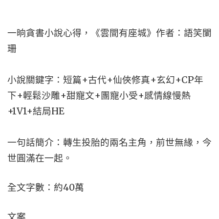
一晌貪書小說心得，《雲間有座城》作者：語笑闌
珊
小說關鍵字：短篇+古代+仙俠修真+玄幻+CP年
下+輕鬆沙雕+甜寵文+團寵小受+感情線慢熱
+1V1+結局HE
一句話簡介：轉生投胎的兩名主角，前世無緣，今
世圓滿在一起。
全文字數：約40萬
文案