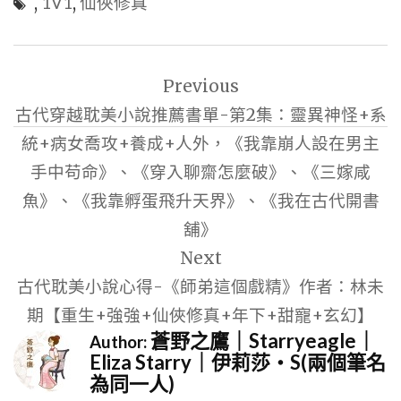
,
1V1
,
仙俠修真
文
Previous
章
古代穿越耽美小說推薦書單-第2集：靈異神怪+系
導
統+病女喬攻+養成+人外，《我靠崩人設在男主
覽
手中苟命》、《穿入聊齋怎麼破》、《三嫁咸
魚》、《我靠孵蛋飛升天界》、《我在古代開書
舖》
Next
古代耽美小說心得-《師弟這個戲精》作者：林未
期【重生+強強+仙俠修真+年下+甜寵+玄幻】
蒼野之鷹｜Starryeagle｜
Author:
Eliza Starry｜伊莉莎・S(兩個筆名
為同一人)