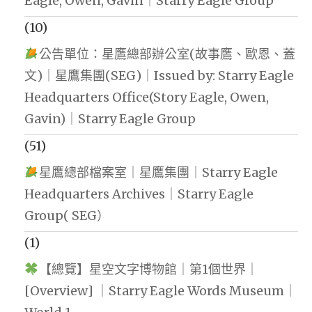
Eagle, Owen, Gavin｜Starry Eagle Group
(10)
公告單位：星鷹總部辦公室(故事鷹、歐恩、蓋
文)｜星鷹集團(SEG)｜Issued by: Starry Eagle
Headquarters Office(Story Eagle, Owen,
Gavin)｜Starry Eagle Group
(51)
星鷹總部檔案室｜星鷹集團｜Starry Eagle
Headquarters Archives｜Starry Eagle
Group( SEG）
(1)
【總覽】星空文字博物館｜第1個世界｜
[Overview] ｜Starry Eagle Words Museum｜