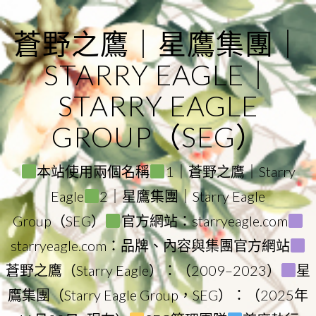
Skip
to
蒼野之鷹｜星鷹集團｜
content
STARRY EAGLE｜
STARRY EAGLE
GROUP（SEG）
本站使用兩個名稱
1｜蒼野之鷹｜Starry
Eagle
2｜星鷹集團｜Starry Eagle
Group（SEG）
官方網站：starryeagle.com
starryeagle.com：品牌、內容與集團官方網站
蒼野之鷹（Starry Eagle）：（2009–2023）
星
鷹集團（Starry Eagle Group，SEG）：（2025年