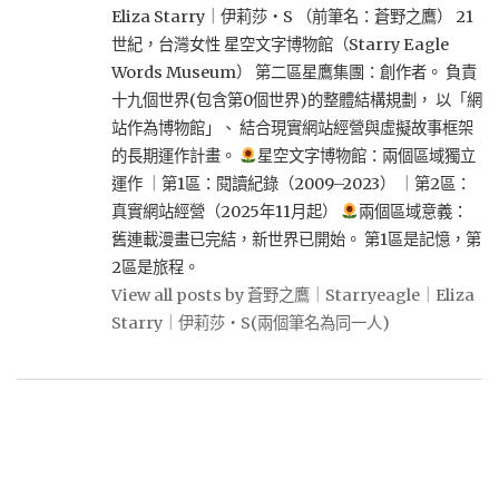
Eliza Starry｜伊莉莎・S （前筆名：蒼野之鷹） 21
世紀，台灣女性 星空文字博物館（Starry Eagle
Words Museum） 第二區星鷹集團：創作者。 負責
十九個世界(包含第0個世界)的整體結構規劃， 以「網
站作為博物館」、 結合現實網站經營與虛擬故事框架
的長期運作計畫。
星空文字博物館：兩個區域獨立
運作 ｜第1區：閱讀紀錄（2009–2023） ｜第2區：
真實網站經營（2025年11月起）
兩個區域意義：
舊連載漫畫已完結，新世界已開始。 第1區是記憶，第
2區是旅程。
View all posts by 蒼野之鷹｜Starryeagle｜Eliza
Starry｜伊莉莎・S(兩個筆名為同一人)