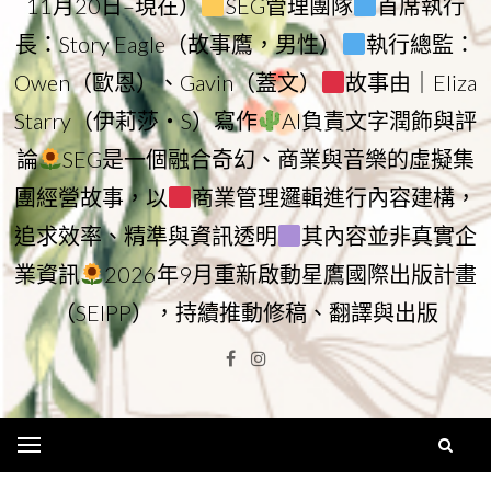
11月20日–現在）
SEG管理團隊
首席執行
長：Story Eagle（故事鷹，男性）
執行總監：
Owen（歐恩）、Gavin（蓋文）
故事由｜Eliza
Starry（伊莉莎・S）寫作
AI負責文字潤飾與評
論
SEG是一個融合奇幻、商業與音樂的虛擬集
團經營故事，以
商業管理邏輯進行內容建構，
追求效率、精準與資訊透明
其內容並非真實企
業資訊
2026年9月重新啟動星鷹國際出版計畫
（SEIPP），持續推動修稿、翻譯與出版
Facebook
Instagram
Menu