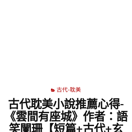
字
古代-耽美
古代耽美小說推薦心得-
《雲間有座城》作者：語
笑闌珊【短篇+古代+玄