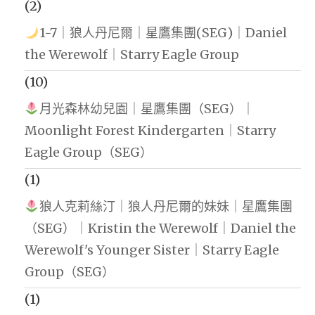
(2)
1-7｜狼人丹尼爾｜星鷹集團(SEG)｜Daniel
the Werewolf｜Starry Eagle Group
(10)
月光森林幼兒園｜星鷹集團（SEG）｜
Moonlight Forest Kindergarten｜Starry
Eagle Group（SEG）
(1)
狼人克莉絲汀｜狼人丹尼爾的妹妹｜星鷹集團
（SEG）｜Kristin the Werewolf｜Daniel the
Werewolf's Younger Sister｜Starry Eagle
Group（SEG）
(1)