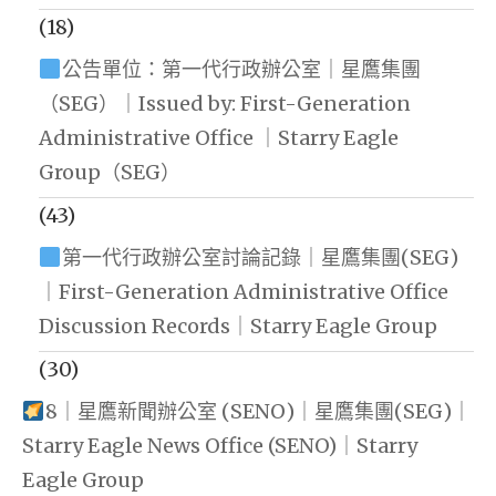
(18)
公告單位：第一代行政辦公室｜星鷹集團
（SEG）｜Issued by: First-Generation
Administrative Office ｜Starry Eagle
Group（SEG）
(43)
第一代行政辦公室討論記錄｜星鷹集團(SEG)
｜First-Generation Administrative Office
Discussion Records｜Starry Eagle Group
(30)
8｜星鷹新聞辦公室 (SENO)｜星鷹集團(SEG)｜
Starry Eagle News Office (SENO)｜Starry
Eagle Group