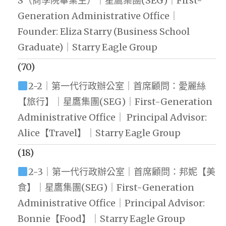
S（商學院畢業生）｜星鷹集團(SEG)｜First-
Generation Administrative Office｜
Founder: Eliza Starry (Business School
Graduate)｜Starry Eagle Group
(70)
2-2｜第一代行政辦公室｜首席顧問：愛麗絲
【旅行】｜星鷹集團(SEG)｜First-Generation
Administrative Office｜ Principal Advisor:
Alice【Travel】｜Starry Eagle Group
(18)
2-3｜第一代行政辦公室｜首席顧問：邦妮【美
食】｜星鷹集團(SEG)｜First-Generation
Administrative Office｜Principal Advisor:
Bonnie【Food】｜Starry Eagle Group