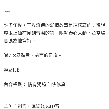
……
許多年後，三界流傳的愛情故事是這樣寫的：聽說
瓊玉上仙在見到帝君的第一眼就春心大動，並當場
含淚為他寫詩。
謝刃x風繾雪，前面的是攻。
輕鬆HE
內容標籤： 情有獨鍾 仙俠修真
主角：謝刃，風繾(qian)雪