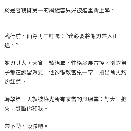
於是容貌排第一的風繾雪只好被迫重新上學。
臨行前，仙尊再三叮囑：“務必要將謝刃帶入正
途。”
謝刃其人，天資一騎絕塵，性格暴戾古怪，別的弟
子都在練習聚氣，他卻懶散當桌一掌，拍出萬丈灼
灼紅蓮。
轉學第一天就被燒光所有家當的風繾雪：好大一把
火，焚斷你和我。
帶不動，毀滅吧。