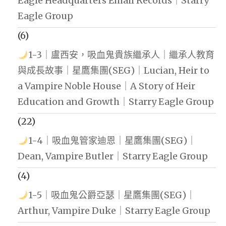
Eagle Headquarters Email Records｜Starry
Eagle Group
(6)
1-3｜盧西安，吸血鬼貴族繼承人｜繼承人教育
與成長故事｜星鷹集團(SEG)｜Lucian, Heir to
a Vampire Noble House｜A Story of Heir
Education and Growth｜Starry Eagle Group
(22)
1-4｜吸血鬼管家迪恩｜星鷹集團(SEG)｜
Dean, Vampire Butler｜Starry Eagle Group
(4)
1-5｜吸血鬼公爵亞瑟｜星鷹集團(SEG)｜
Arthur, Vampire Duke｜Starry Eagle Group