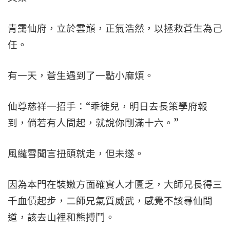
青靄仙府，立於雲巔，正氣浩然，以拯救蒼生為己
任。
有一天，蒼生遇到了一點小麻煩。
仙尊慈祥一招手：“乖徒兒，明日去長策學府報
到，倘若有人問起，就說你剛滿十六。”
風繾雪聞言扭頭就走，但未遂。
因為本門在裝嫩方面確實人才匱乏，大師兄長得三
千血債起步，二師兄氣質威武，感覺不該尋仙問
道，該去山裡和熊搏鬥。