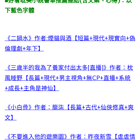
■好看耽美小說書單推薦連結(含文案、心得)：以
下藍色字體
《二鍋水》作者:煙貓與酒【短篇+現代+現實向+偽
倫理劇+年下】
《三歲半的我為了養家付出太多[直播]》作者：枕
風睡野【長篇+現代+男主視角+無CP+直播+系統
+成長+主角是神仙】
《小白骨》作者：龍柒【長篇+古代+仙俠修真+爽
文】
《不要進入他的遊樂園》作者：昨夜新雪【虐虐情