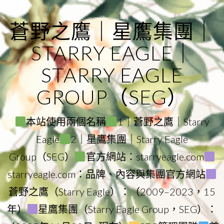
Skip
to
蒼野之鷹｜星鷹集團｜
content
STARRY EAGLE｜
STARRY EAGLE
GROUP（SEG）
本站使用兩個名稱
1｜蒼野之鷹｜Starry
Eagle
2｜星鷹集團｜Starry Eagle
Group（SEG）
官方網站：starryeagle.com
starryeagle.com：品牌、內容與集團官方網站
蒼野之鷹（Starry Eagle）：（2009–2023，15
年）
星鷹集團（Starry Eagle Group，SEG）：