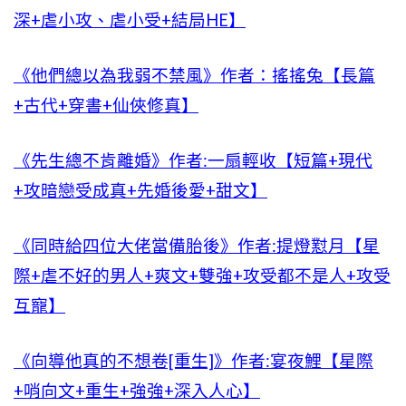
深+虐小攻、虐小受+結局HE】
《他們總以為我弱不禁風》作者：搖搖兔【長篇
+古代+穿書+仙俠修真】
《先生總不肯離婚》作者:一扇輕收【短篇+現代
+攻暗戀受成真+先婚後愛+甜文】
《同時給四位大佬當備胎後》作者:提燈懟月【星
際+虐不好的男人+爽文+雙強+攻受都不是人+攻受
互寵】
《向導他真的不想卷[重生]》作者:宴夜鯉【星際
+哨向文+重生+強強+深入人心】