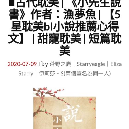
■古代耽美 | 《小先生說
書》作者：漁夢魚 | 【5
星耽美bl小說推薦心得
文】 | 甜寵耽美 | 短篇耽
美
2020-07-09
by
蒼野之鷹｜Starryeagle｜Eliza
|
Starry｜伊莉莎・S(兩個筆名為同一人)