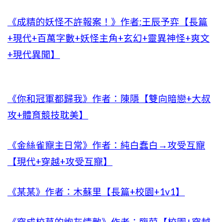
《成精的妖怪不許報案！》作者:王辰予弈【長篇
+現代+百萬字數+妖怪主角+玄幻+靈異神怪+爽文
+現代異聞】
《你和冠軍都歸我》作者：陳隱【雙向暗戀+大叔
攻+體育競技耽美】
《金絲雀寵主日常》作者：純白蠢白→攻受互寵
【現代+穿越+攻受互寵】
《某某》作者：木蘇里【長篇+校園+1v1】