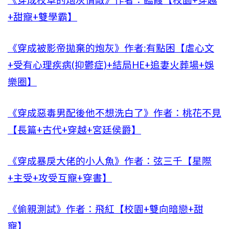
《穿成校草的炮灰情敵》作者：臨葭【校園+穿越
+甜寵+雙學霸】
《穿成被影帝拋棄的炮灰》作者:有點困【虐心文
+受有心理疾病(抑鬱症)+結局HE+追妻火葬場+娛
樂圈】
《穿成惡毒男配後他不想洗白了》作者：桃花不見
【長篇+古代+穿越+宮廷侯爵】
《穿成暴戾大佬的小人魚》作者：弦三千【星際
+主受+攻受互寵+穿書】
《偷親測試》作者：飛紅【校園+雙向暗戀+甜
寵】