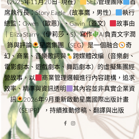
（2025年11月20日–現在）
SEG管理團隊
首
席執行長：Story Eagle（故事鷹，男性）
執行
總監：Owen（歐恩）、Gavin（蓋文）
故事由
｜Eliza Starry（伊莉莎・S）寫作
AI負責文字潤
飾與評論
星鷹集團（SEG）是一個融合
奇
幻、商業、音樂歌詞與
跨媒體改編（音樂劇、
電影劇本、遊戲劇本、舞蹈劇本）的虛擬集團經
營故事，以
商業管理邏輯進行內容建構，追求
效率、精準與資訊透明
其內容並非真實企業資
訊
2026年9月重新啟動星鷹國際出版計畫
（SEIPP），持續推動修稿、翻譯與出版
Facebook
Instagram