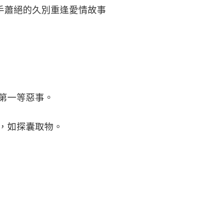
殺手蕭絕的久別重逢愛情故事
第一等惡事。
，如探囊取物。