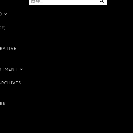
尋
D
關
鍵
CE)｜
字:
RATIVE
RTMENT
RCHIVES
RK