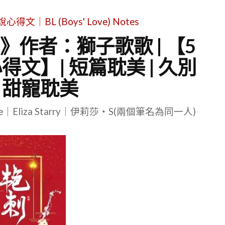
｜BL (Boys' Love) Notes
》作者：獅子歌歌 | 【5
文】| 短篇耽美 | 久別
| 甜寵耽美
le｜Eliza Starry｜伊莉莎・S(兩個筆名為同一人)