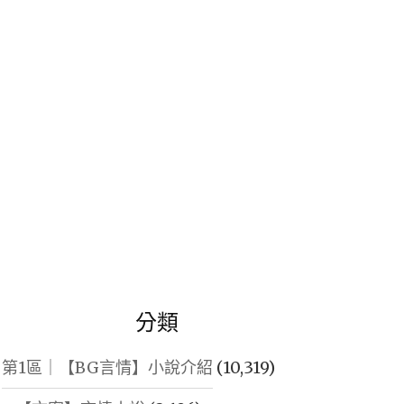
鍵
字:
分類
第1區｜【BG言情】小說介紹
(10,319)