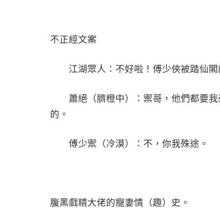
不正經文案
江湖眾人：不好啦！傅少俠被踏仙閣的
蕭絕（臍橙中）：禦哥，他們都要我死
的。
傅少禦（冷漠）：不，你我殊途。
腹黑戲精大佬的寵妻情（趣）史。