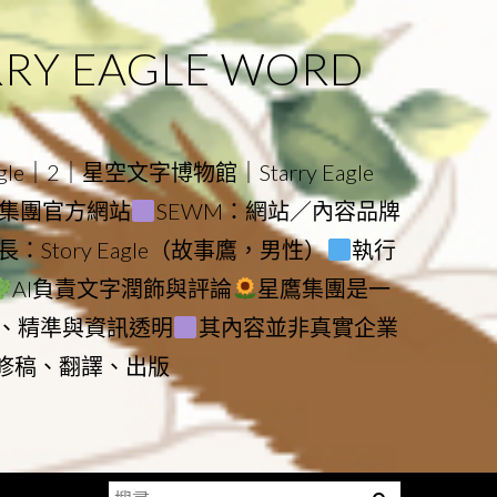
 EAGLE WORD
e｜2｜星空文字博物館｜Starry Eagle
物館與集團官方網站
SEWM：網站／內容品牌
：Story Eagle（故事鷹，男性）
執行
AI負責文字潤飾與評論
星鷹集團是一
、精準與資訊透明
其內容並非真實企業
動修稿、翻譯、出版
搜
Menu