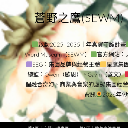
Skip
to
蒼野之鷹(SEWM)
content
啟動2025–2035十年真實守護計畫
Word Museum（SEWM）
官方網站：star
SEG：集團品牌與經營主體
星鷹集團（
總監：Owen（歐恩）、Gavin（蓋文）
個融合奇幻、商業與音樂的虛擬集團經
資訊
2026年