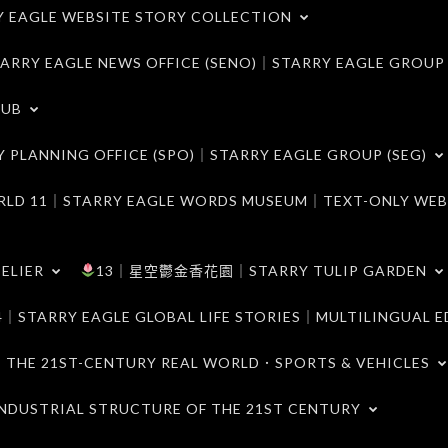
LE WEBSITE STORY COLLECTION
 EAGLE NEWS OFFICE (SENO)｜STARRY EAGLE GROUP
LUB
ANNING OFFICE (SPO)｜STARRY EAGLE GROUP (SEG)
｜STARRY EAGLE WORDS MUSEUM｜TEXT-ONLY WEB
ELIER
13｜星空鬱金香花園｜STARRY TULIP GARDEN
RY EAGLE GLOBAL LIFE STORIES｜MULTILINGUAL E
21ST-CENTURY REAL WORLD．SPORTS & VEHICLES
TRIAL STRUCTURE OF THE 21ST CENTURY