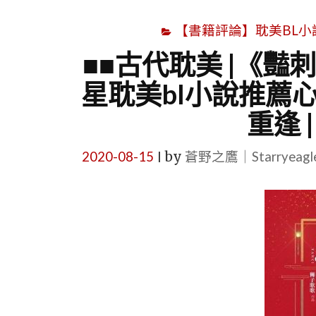
【書籍評論】耽美BL小說心得文
■■古代耽美 |《豔刺
星耽美bl小說推薦心得
重逢 
2020-08-15
by
蒼野之鷹｜Starryeag
|