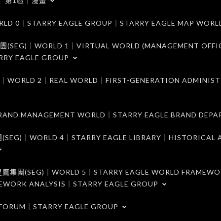
第1區｜漫畫
｜STARRY EAGLE GROUP｜STARRY EAGLE MAP WORL
)｜WORLD 1｜VIRTUAL WORLD (MANAGEMENT OFFI
RRY EAGLE GROUP
D 2｜REAL WORLD｜FIRST-GENERATION ADMINIST
MANAGEMENT WORLD｜STARRY EAGLE BRAND DEPA
ORLD 4｜STARRY EAGLE LIBRARY｜HISTORICAL A
EG)｜WORLD 5｜STARRY EAGLE WORLD FRAMEWO
MEWORK ANALYSIS｜STARRY EAGLE GROUP
ORUM｜STARRY EAGLE GROUP