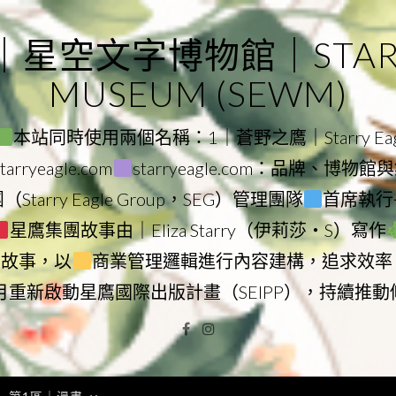
｜星空文字博物館｜STARRY
MUSEUM (SEWM)
本站同時使用兩個名稱：1｜蒼野之鷹｜Starry Eagl
ryeagle.com
starryeagle.com：品牌、博
Starry Eagle Group，SEG）管理團隊
首席執行長
星鷹集團故事由｜Eliza Starry（伊莉莎・S）寫作
營故事，以
商業管理邏輯進行內容建構，追求效率
9月重新啟動星鷹國際出版計畫（SEIPP），持續推
Facebook
Instagram