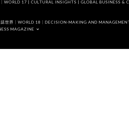
7 | CULTURAL INSIGHTS | GLOBAL BUSINESS & C
ORLD 18｜DECISION-MAKING AND MANAGEMENT 
NESS MAGAZINE