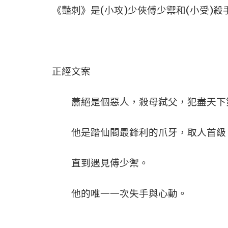
《豔刺》是(小攻)少俠傅少禦和(小受)
正經文案
蕭絕是個惡人，殺母弑父，犯盡天下
他是踏仙閣最鋒利的爪牙，取人首級
直到遇見傅少禦。
他的唯一一次失手與心動。