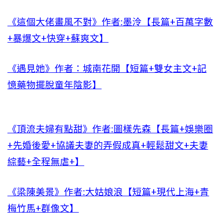
《這個大佬畫風不對》作者:墨泠【長篇+百萬字數
+暴爆文+快穿+蘇爽文】
《遇見她》作者：城南花開【短篇+雙女主文+記
憶藥物擺脫童年陰影】
《頂流夫婦有點甜》作者:圖樣先森【長篇+娛樂圈
+先婚後愛+協議夫妻的弄假成真+輕鬆甜文+夫妻
綜藝+全程無虐+】
《梁陳美景》作者:大姑娘浪【短篇+現代上海+青
梅竹馬+群像文】