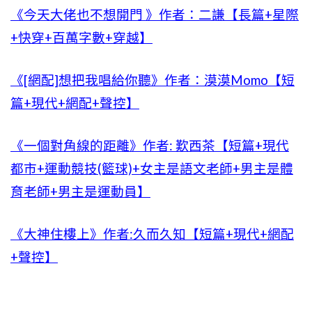
《今天大佬也不想開門 》作者：二謙【長篇+星際
+快穿+百萬字數+穿越】
《[網配]想把我唱給你聽》作者：漠漠Momo【短
篇+現代+網配+聲控】
《一個對角線的距離》作者: 歎西茶【短篇+現代
都市+運動競技(籃球)+女主是語文老師+男主是體
育老師+男主是運動員】
《大神住樓上》作者:久而久知【短篇+現代+網配
+聲控】