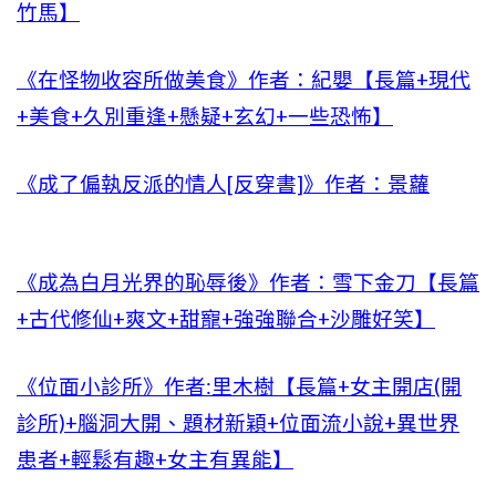
竹馬】
《在怪物收容所做美食》作者：紀嬰【長篇+現代
+美食+久別重逢+懸疑+玄幻+一些恐怖】
《成了偏執反派的情人[反穿書]》作者：景蘿
《成為白月光界的恥辱後》作者：雪下金刀【長篇
+古代修仙+爽文+甜寵+強強聯合+沙雕好笑】
《位面小診所》作者:里木樹【長篇+女主開店(開
診所)+腦洞大開、題材新穎+位面流小說+異世界
患者+輕鬆有趣+女主有異能】