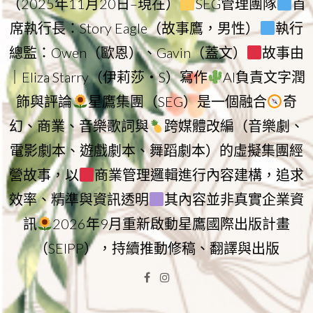
（2025年11月20日–現在）
SEG管理團隊
首
席執行長：Story Eagle（故事鷹，男性）
執行
總監：Owen（歐恩）、Gavin（蓋文）
故事由
｜Eliza Starry（伊莉莎・S）寫作
AI負責文字潤
飾與評論
星鷹集團（SEG）是一個融合
奇
幻、商業、音樂歌詞與
跨媒體改編（音樂劇、
電影劇本、遊戲劇本、舞蹈劇本）的虛擬集團經
營故事，以
商業管理邏輯進行內容建構，追求
效率、精準與資訊透明
其內容並非真實企業資
訊
2026年9月重新啟動星鷹國際出版計畫
（SEIPP），持續推動修稿、翻譯與出版
Facebook
Instagram