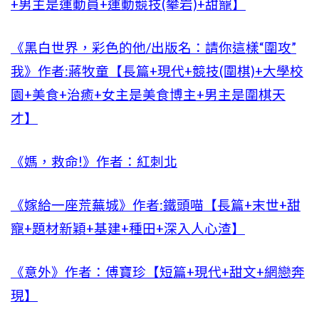
+男主是運動員+運動競技(攀岩)+甜寵】
《黑白世界，彩色的他/出版名：請你這樣“圍攻”
我》作者:蔣牧童【長篇+現代+競技(圍棋)+大學校
園+美食+治癒+女主是美食博主+男主是圍棋天
才】
《媽，救命!》作者：紅刺北
《嫁給一座荒蕪城》作者:鐵頭喵【長篇+末世+甜
寵+題材新穎+基建+種田+深入人心渣】
《意外》作者：傅寶珍【短篇+現代+甜文+網戀奔
現】