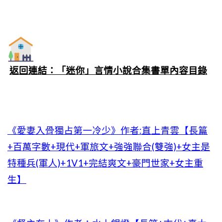
返回連結：「迷你」言情小說合集書單內容目錄
《愛妻入骨獨占第一冷少》作者:直上青雲【長篇
+百萬字數+現代+軍旅文+強強聯合(雙強)+女主是
特種兵(軍人)+1V1+完結爽文+豪門世家+女主重
生】