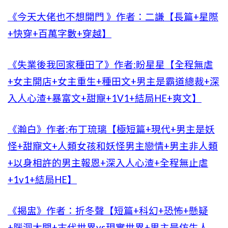
《今天大佬也不想開門 》作者：二謙【長篇+星際
+快穿+百萬字數+穿越】
《失業後我回家種田了》作者:盼星星【全程無虐
+女主開店+女主重生+種田文+男主是霸道總裁+深
入人心渣+暴富文+甜寵+1V1+結局HE+爽文】
《瀚白》作者:布丁琉璃【極短篇+現代+男主是妖
怪+甜寵文+人類女孩和妖怪男主戀情+男主非人類
+以身相許的男主報恩+深入人心渣+全程無止虐
+1v1+結局HE】
《揭盅》作者：折冬聲【短篇+科幻+恐怖+懸疑
+腦洞大開+古代世界vs現實世界+男主是仿生人