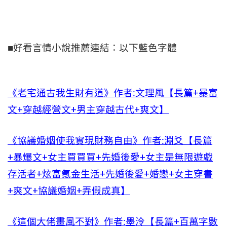
■好看言情小說推薦連結：以下藍色字體
《老宅通古我生財有道》作者:文理風【長篇+暴富
文+穿越經營文+男主穿越古代+爽文】
《協議婚姻使我實現財務自由》作者:淵爻【長篇
+暴爆文+女主買買買+先婚後愛+女主是無限遊戲
存活者+炫富氪金生活+先婚後愛+婚戀+女主穿書
+爽文+協議婚姻+弄假成真】
《這個大佬畫風不對》作者:墨泠【長篇+百萬字數