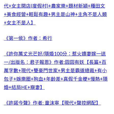
代+女主開店(度假村)+農家樂+題材新穎+種田文
+美食經營+輕鬆有趣+男主是山神+主角不是人類
+女主不是人】
《第一侯》作者：希行
《許你萬丈光芒好/隱婚100分：惹火嬌妻嫁一送
一/出版名：君子報恩》作者:囧囧有妖【長篇+百
萬字數+現代+雙豪門世家+男主是霸道總裁+有小
包子+娛樂圈+狗血+年齡差+真假千金梗+慢熱+隱
婚+結局HE+寵妻】
《許諾今聲》作者: 童沫寧【現代+聲控網配】