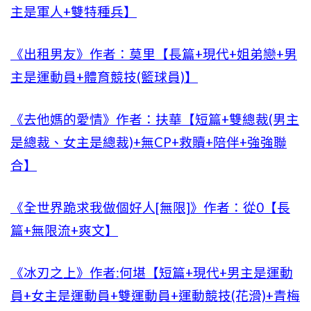
主是軍人+雙特種兵】
《出租男友》作者：莫里【長篇+現代+姐弟戀+男
主是運動員+體育競技(籃球員)】
《去他媽的愛情》作者：扶華【短篇+雙總裁(男主
是總裁、女主是總裁)+無CP+救贖+陪伴+強強聯
合】
《全世界跪求我做個好人[無限]》作者：從0【長
篇+無限流+爽文】
《冰刃之上》作者:何堪【短篇+現代+男主是運動
員+女主是運動員+雙運動員+運動競技(花滑)+青梅