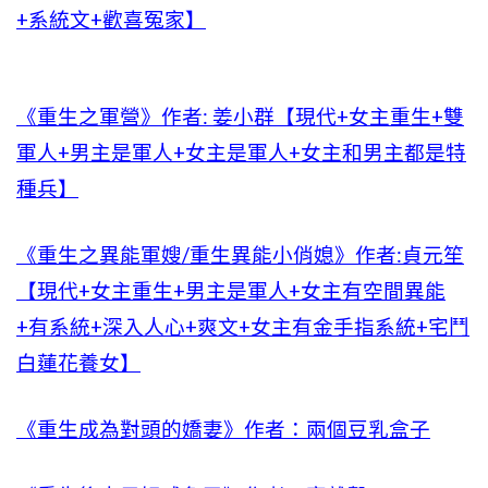
+系統文+歡喜冤家】
《重生之軍營》作者: 姜小群【現代+女主重生+雙
軍人+男主是軍人+女主是軍人+女主和男主都是特
種兵】
《重生之異能軍嫂/重生異能小俏媳》作者:貞元笙
【現代+女主重生+男主是軍人+女主有空間異能
+有系統+深入人心+爽文+女主有金手指系統+宅鬥
白蓮花養女】
《重生成為對頭的嬌妻》作者：兩個豆乳盒子