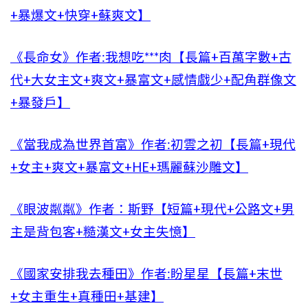
+暴爆文+快穿+蘇爽文】
《長命女》作者:我想吃***肉【長篇+百萬字數+古
代+大女主文+爽文+暴富文+感情戲少+配角群像文
+暴發戶】
《當我成為世界首富》作者:初雲之初【長篇+現代
+女主+爽文+暴富文+HE+瑪麗蘇沙雕文】
《眼波粼粼》作者：斯野【短篇+現代+公路文+男
主是背包客+糙漢文+女主失憶】
《國家安排我去種田》作者:盼星星【長篇+末世
+女主重生+真種田+基建】