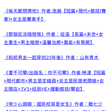
《每天都想撩他》作者:浩瀚【短篇+現代+競技(賽
車)+女主是賽車手】
《那個反派暗戀我》作者：從溫【長篇+末世+女
主重生+男主暗戀+溫馨治癒+異能+有喪屍】
《和前男友一起穿到23年後》作者：山有青木
《妻不可攀/出版名：你不可攀》作者:映漾【短篇
+現代都市+男主是定線員+女主是民宿老闆娘+女
主開店+1V1+結局HE+運動競技(攀岩】
《帝少心頭寵：國民校草是女生》作者：戰七少