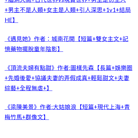
+男主不是人類+女主是人類+引人深思+1v1+結局
HE】
《遇見她》作者：城南花開【短篇+雙女主文+記
憶藥物擺脫童年陰影】
《頂流夫婦有點甜》作者:圖樣先森【長篇+娛樂圈
+先婚後愛+協議夫妻的弄假成真+輕鬆甜文+夫妻
綜藝+全程無虐+】
《梁陳美景》作者:大姑娘浪【短篇+現代上海+青
梅竹馬+群像文】