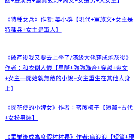
圈+雙演員+靈異玄幻+爽文+女追男+大女主】
《特種女兵》作者: 姜小群【現代+軍旅文+女主是
特種兵+女主是軍人】
《破產後我又要去上學了/滿級大佬穿成炮灰後》
作者：和衣倒人懷【星際+強強聯合+穿越+爽文
+女主一開始就無敵的小說+女主重生在其他人身
上】
《探花使的小婢女》作者：蜜煎梅子【短篇+古代
+女扮男裝】
《畢業後成為度假村村長》作者:烏浪浪【短篇+現