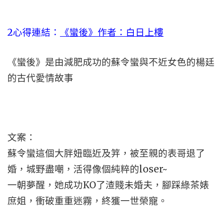
2心得連結：
《蠻後》作者：白日上樓
《蠻後》是由減肥成功的蘇令蠻與不近女色的楊廷
的古代愛情故事
文案：
蘇令蠻這個大胖妞臨近及笄，被至親的表哥退了
婚，城野盡嘲，活得像個純粹的loser~
一朝夢醒，她成功KO了渣賤未婚夫，腳踩綠茶婊
庶姐，衝破重重迷霧，終獲一世榮寵。