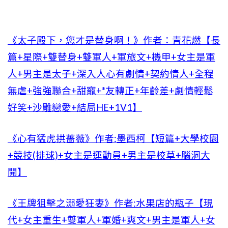
《太子殿下，您才是替身啊！》作者：青花燃【長
篇+星際+雙替身+雙軍人+軍旅文+機甲+女主是軍
人+男主是太子+深入人心有劇情+契約情人+全程
無虐+強強聯合+甜寵+*友轉正+年齡差+劇情輕鬆
好笑+沙雕戀愛+結局HE+1V1】
《心有猛虎拱薔薇》作者:墨西柯【短篇+大學校園
+競技(排球)+女主是運動員+男主是校草+腦洞大
開】
《王牌狙擊之溺愛狂妻》作者:水果店的瓶子【現
代+女主重生+雙軍人+軍婚+爽文+男主是軍人+女