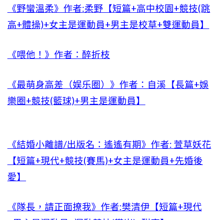
《野蠻溫柔》作者:柔野【短篇+高中校園+競技(跳
高+體操)+女主是運動員+男主是校草+雙運動員】
《喂他！》作者：醉折枝
《最萌身高差（娱乐圈）》作者：自溪【長篇+娛
樂圈+競技(籃球)+男主是運動員】
《結婚小離譜/出版名：遙遙有期》作者: 萱草妖花
【短篇+現代+競技(賽馬)+女主是運動員+先婚後
愛】
《隊長，請正面撩我》作者:樊清伊【短篇+現代