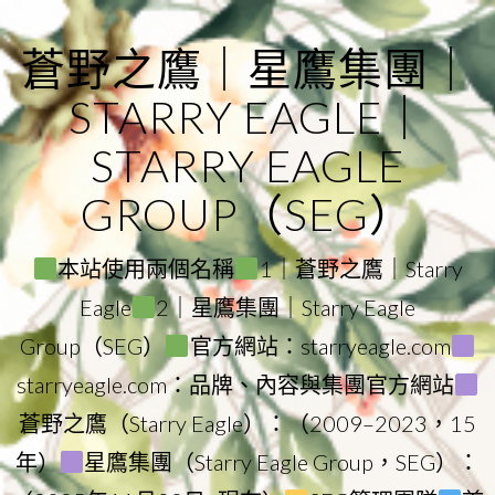
Skip
to
蒼野之鷹｜星鷹集團｜
content
STARRY EAGLE｜
STARRY EAGLE
GROUP（SEG）
本站使用兩個名稱
1｜蒼野之鷹｜Starry
Eagle
2｜星鷹集團｜Starry Eagle
Group（SEG）
官方網站：starryeagle.com
starryeagle.com：品牌、內容與集團官方網站
蒼野之鷹（Starry Eagle）：（2009–2023，15
年）
星鷹集團（Starry Eagle Group，SEG）：