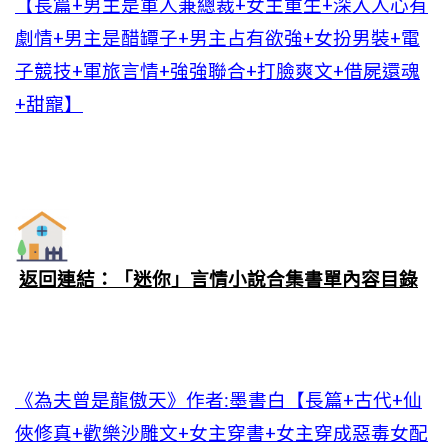
【長篇+男主是軍人兼總裁+女主重生+深入人心有
劇情+男主是醋罈子+男主占有欲強+女扮男裝+電
子競技+軍旅言情+強強聯合+打臉爽文+借屍還魂
+甜寵】
返回連結：「迷你」言情小說合集書單內容目錄
《為夫曾是龍傲天》作者:墨書白【長篇+古代+仙
俠修真+歡樂沙雕文+女主穿書+女主穿成惡毒女配