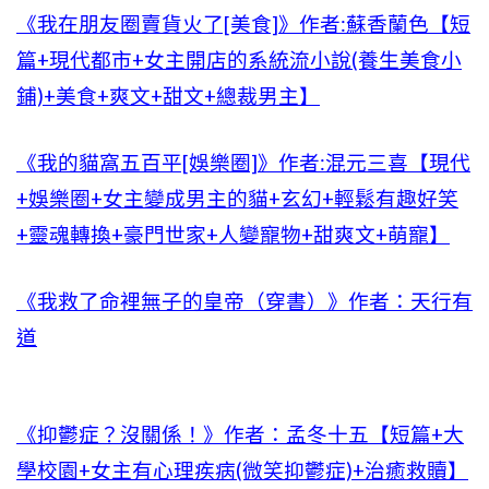
《我在朋友圈賣貨火了[美食]》作者:蘇香蘭色【短
篇+現代都市+女主開店的系統流小說(養生美食小
鋪)+美食+爽文+甜文+總裁男主】
《我的貓窩五百平[娛樂圈]》作者:混元三喜【現代
+娛樂圈+女主變成男主的貓+玄幻+輕鬆有趣好笑
+靈魂轉換+豪門世家+人變寵物+甜爽文+萌寵】
《我救了命裡無子的皇帝（穿書）》作者：天行有
道
《抑鬱症？沒關係！》作者：孟冬十五【短篇+大
學校園+女主有心理疾病(微笑抑鬱症)+治癒救贖】