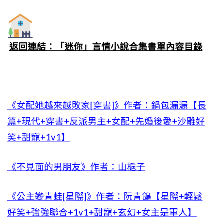
返回連結：「迷你」言情小說合集書單內容目錄
《女配她越來越敗家[穿書]》作者：鍋包漏漏【長
篇+現代+穿書+反派男主+女配+先婚後愛+沙雕好
笑+甜寵+1v1】
《不見面的男朋友》作者：山梔子
《公主變青蛙[星際]》作者：阮青鴿【星際+輕鬆
好笑+強強聯合+1v1+甜寵+玄幻+女主是軍人】