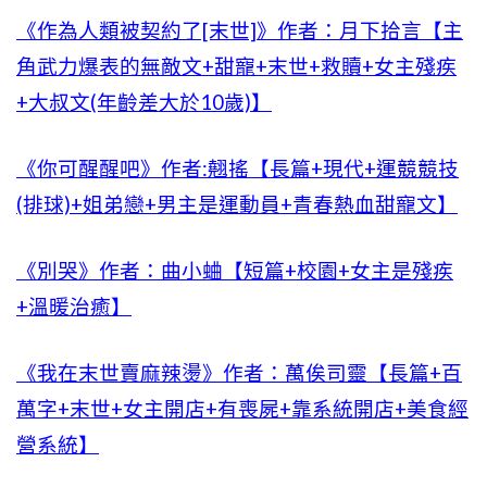
《作為人類被契約了[末世]》作者：月下拾言【主
角武力爆表的無敵文+甜寵+末世+救贖+女主殘疾
+大叔文(年齡差大於10歲)】
《你可醒醒吧》作者:翹搖【長篇+現代+運競競技
(排球)+姐弟戀+男主是運動員+青春熱血甜寵文】
《別哭》作者：曲小蛐【短篇+校園+女主是殘疾
+溫暖治癒】
《我在末世賣麻辣燙》作者：萬俟司靈【長篇+百
萬字+末世+女主開店+有喪屍+靠系統開店+美食經
營系統】