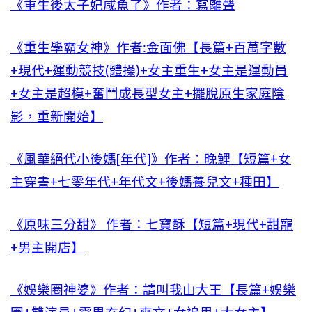
《重生後太子妃咸魚了》作者：寫離聲
《重生學霸女神》作者:金面佛【長篇+百萬字數
+現代+運動競技(體操)+女主重生+女主是運動員
+女主是超模+奮鬥成長型女主+擺脫原生家庭陰
影，重新開始】
《風華絕代小後媽[年代]》作者：晚鯉【短篇+女
主穿書+七零年代+年代文+後媽養兒文+種田】
《原味三分甜》 作者：七寶酥【短篇+現代+甜寵
+男主開店】
《娛樂圈神婆》作者：請叫我山大王【長篇+娛樂