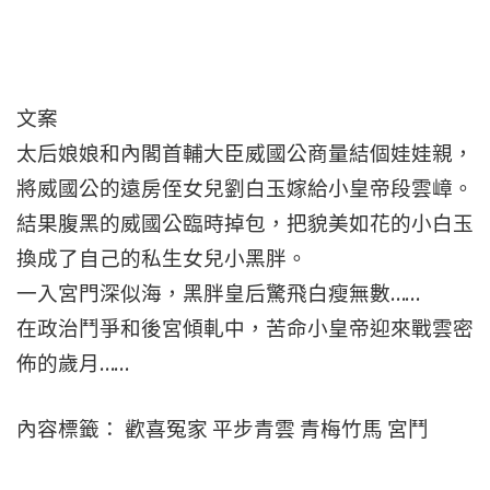
文案
太后娘娘和內閣首輔大臣威國公商量結個娃娃親，
將威國公的遠房侄女兒劉白玉嫁給小皇帝段雲嶂。
結果腹黑的威國公臨時掉包，把貌美如花的小白玉
換成了自己的私生女兒小黑胖。
一入宮門深似海，黑胖皇后驚飛白瘦無數……
在政治鬥爭和後宮傾軋中，苦命小皇帝迎來戰雲密
佈的歲月……
內容標籤： 歡喜冤家 平步青雲 青梅竹馬 宮鬥