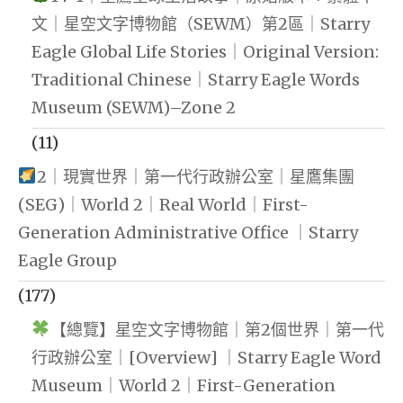
文｜星空文字博物館（SEWM）第2區｜Starry
Eagle Global Life Stories｜Original Version:
Traditional Chinese｜Starry Eagle Words
Museum (SEWM)–Zone 2
(11)
2｜現實世界｜第一代行政辦公室｜星鷹集團
(SEG)｜World 2｜Real World｜First-
Generation Administrative Office ｜Starry
Eagle Group
(177)
【總覽】星空文字博物館｜第2個世界｜第一代
行政辦公室｜[Overview] ｜Starry Eagle Word
Museum｜World 2｜First-Generation