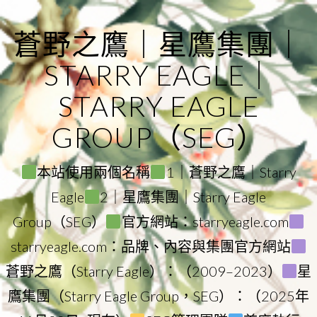
Skip
to
蒼野之鷹｜星鷹集團｜
content
STARRY EAGLE｜
STARRY EAGLE
GROUP（SEG）
本站使用兩個名稱
1｜蒼野之鷹｜Starry
Eagle
2｜星鷹集團｜Starry Eagle
Group（SEG）
官方網站：starryeagle.com
starryeagle.com：品牌、內容與集團官方網站
蒼野之鷹（Starry Eagle）：（2009–2023）
星
鷹集團（Starry Eagle Group，SEG）：（2025年