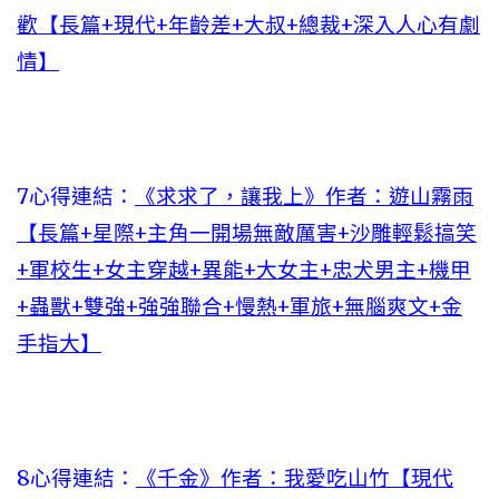
歡【長篇+現代+年齡差+大叔+總裁+深入人心有劇
情】
7心得連結：
《求求了，讓我上》作者：遊山霧雨
【長篇+星際+主角一開場無敵厲害+沙雕輕鬆搞笑
+軍校生+女主穿越+異能+大女主+忠犬男主+機甲
+蟲獸+雙強+強強聯合+慢熱+軍旅+無腦爽文+金
手指大】
8心得連結：
《千金》作者：我愛吃山竹【現代