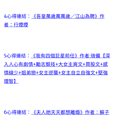
4心得連結：
《吾皇萬歲萬萬歲／江山為聘》作
者：行煙煙
5心得連結：
《我有四個巨星前任》作者:琅儼【深
入人心有劇情+勵志競技+大女主爽文+買股文+感
情線少+姐弟戀+女主逆襲+女主自立自強文+堅強
理智】
6心得連結：
《夫人她天天都想離婚》作者：蘇子