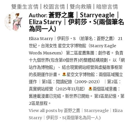
雙重生言情 | 校園言情 | 雙向救贖 | 暗戀言情
蒼野之鷹｜Starryeagle｜
Author:
Eliza Starry｜伊莉莎・S(兩個筆名
為同一人)
Eliza Starry｜伊莉莎・S （前筆名：蒼野之鷹） 21
世紀，台灣女性 星空文字博物館（Starry Eagle
Words Museum） 第二區星鷹集團：創作者。 負責
十九個世界(包含第0個世界)的整體結構規劃， 以「網
站作為博物館」、 結合現實網站經營與虛擬故事框架
的長期運作計畫。
星空文字博物館：兩個區域獨立
運作 ｜第1區：閱讀紀錄（2009–2023） ｜第2區：
真實網站經營（2025年11月起）
兩個區域意義：
舊連載漫畫已完結，新世界已開始。 第1區是記憶，第
2區是旅程。
View all posts by 蒼野之鷹｜Starryeagle｜Eliza
Starry｜伊莉莎・S(兩個筆名為同一人)