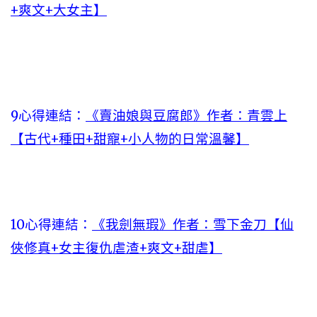
+爽文+大女主】
9心得連結：
《賣油娘與豆腐郎》作者：青雲上
【古代+種田+甜寵+小人物的日常溫馨】
10心得連結：
《我劍無瑕》作者：雪下金刀【仙
俠修真+女主復仇虐渣+爽文+甜虐】