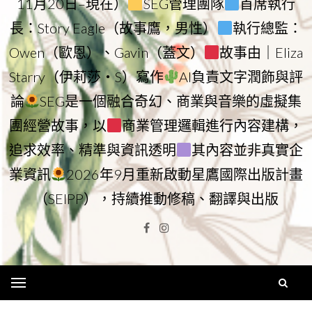
11月20日–現在）
SEG管理團隊
首席執行
長：Story Eagle（故事鷹，男性）
執行總監：
Owen（歐恩）、Gavin（蓋文）
故事由｜Eliza
Starry（伊莉莎・S）寫作
AI負責文字潤飾與評
論
SEG是一個融合奇幻、商業與音樂的虛擬集
團經營故事，以
商業管理邏輯進行內容建構，
追求效率、精準與資訊透明
其內容並非真實企
業資訊
2026年9月重新啟動星鷹國際出版計畫
（SEIPP），持續推動修稿、翻譯與出版
Facebook
Instagram
Menu