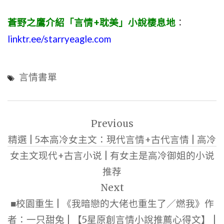
蒼野之鷹介紹「言情+耽美」小說棲息地
：
linktr.ee/starryeagle.com
言情書單
文
Previous
章
精選 | 5本高冷女主文：現代言情+古代言情 | 高冷
導
女主文现代+古言小说 | 有女主是高冷御姐的小说
覽
推荐
Next
■校園重生 | 《我暗戀的大佬也重生了／燃我》作
者：一只甜兔 | 【5星原創言情小說推薦心得文】 |