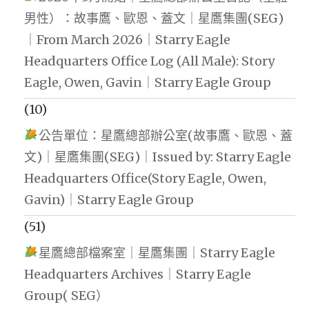
男性）：故事鷹、歐恩、蓋文｜星鷹集團(SEG)
｜From March 2026｜Starry Eagle
Headquarters Office Log (All Male): Story
Eagle, Owen, Gavin｜Starry Eagle Group
(10)
公告單位：星鷹總部辦公室(故事鷹、歐恩、蓋
文)｜星鷹集團(SEG)｜Issued by: Starry Eagle
Headquarters Office(Story Eagle, Owen,
Gavin)｜Starry Eagle Group
(51)
星鷹總部檔案室｜星鷹集團｜Starry Eagle
Headquarters Archives｜Starry Eagle
Group( SEG）