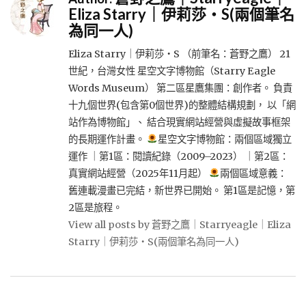
Eliza Starry｜伊莉莎・S(兩個筆名
為同一人)
Eliza Starry｜伊莉莎・S （前筆名：蒼野之鷹） 21
世紀，台灣女性 星空文字博物館（Starry Eagle
Words Museum） 第二區星鷹集團：創作者。 負責
十九個世界(包含第0個世界)的整體結構規劃， 以「網
站作為博物館」、 結合現實網站經營與虛擬故事框架
的長期運作計畫。
星空文字博物館：兩個區域獨立
運作 ｜第1區：閱讀紀錄（2009–2023） ｜第2區：
真實網站經營（2025年11月起）
兩個區域意義：
舊連載漫畫已完結，新世界已開始。 第1區是記憶，第
2區是旅程。
View all posts by 蒼野之鷹｜Starryeagle｜Eliza
Starry｜伊莉莎・S(兩個筆名為同一人)