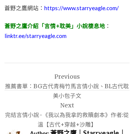
蒼野之鷹網站：
https://www.starryeagle.com/
蒼野之鷹介紹「言情+耽美」小說棲息地
：
linktr.ee/starryeagle.com
文
Previous
章
推薦書單：BG古代青梅竹馬言情小說、BL古代耽
導
美小包子文
覽
Next
完結言情小說-《我以為我拿的救贖劇本》作者:從
溫【古代+穿越+沙雕】
蒼野之鷹｜Starryeagle｜
Author: