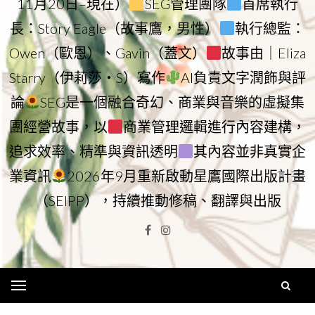
11月20日–現在）
SEG管理團隊
首席執行
長：Story Eagle（故事鷹，男性）
執行總監：
Owen（歐恩）、Gavin（蓋文）
故事由｜Eliza
Starry（伊莉莎・S）寫作
AI負責文字潤飾與評
論
SEG是一個融合奇幻、商業與音樂的虛擬集
團經營故事，以
商業管理邏輯進行內容建構，
追求效率、精準與資訊透明
其內容並非真實企
業資訊
2026年9月重新啟動星鷹國際出版計畫
（SEIPP），持續推動修稿、翻譯與出版
Facebook
Instagram
Menu