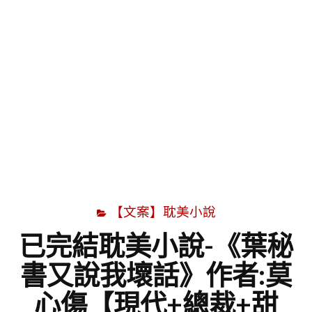
字
【文案】耽美小說
已完結耽美小說-《葉秘
書又說我壞話》作者:莫
心傷【現代+總裁+甜