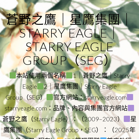
Skip
to
蒼野之鷹｜星鷹集團｜
content
STARRY EAGLE｜
STARRY EAGLE
GROUP（SEG）
本站使用兩個名稱
1｜蒼野之鷹｜Starry
Eagle
2｜星鷹集團｜Starry Eagle
Group（SEG）
官方網站：starryeagle.com
starryeagle.com：品牌、內容與集團官方網站
蒼野之鷹（Starry Eagle）：（2009–2023）
星
鷹集團（Starry Eagle Group，SEG）：（2025年