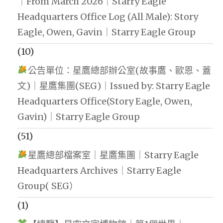
｜From March 2026｜Starry Eagle
Headquarters Office Log (All Male): Story
Eagle, Owen, Gavin｜Starry Eagle Group
(10)
公告單位：星鷹總部辦公室(故事鷹、歐恩、蓋
文)｜星鷹集團(SEG)｜Issued by: Starry Eagle
Headquarters Office(Story Eagle, Owen,
Gavin)｜Starry Eagle Group
(51)
星鷹總部檔案室｜星鷹集團｜Starry Eagle
Headquarters Archives｜Starry Eagle
Group( SEG）
(1)