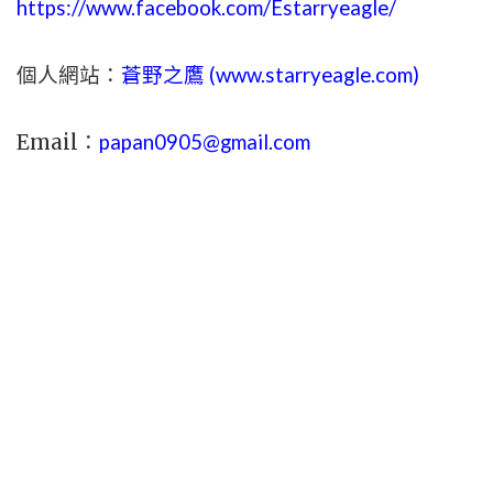
https://www.facebook.com/Estarryeagle/
個人網站：
蒼野之鷹 (
www.
starryeagle.com
)
Email：
papan0905@gmail.com