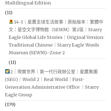
Multilingual Edition
(11)
14-1｜星鷹全球生活故事｜原始版本：繁體中
文｜星空文字博物館（SEWM）第2區｜Starry
Eagle Global Life Stories｜Original Version:
Traditional Chinese｜Starry Eagle Words
Museum (SEWM)–Zone 2
(11)
2｜現實世界｜第一代行政辦公室｜星鷹集團
(SEG)｜World 2｜Real World｜First-
Generation Administrative Office ｜Starry
Eagle Group
(179)