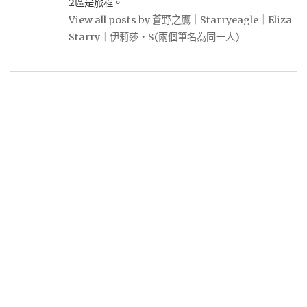
2區是旅程。
View all posts by 蒼野之鷹｜Starryeagle｜Eliza
Starry｜伊莉莎・S(兩個筆名為同一人)