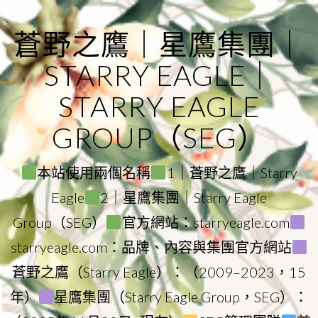
Skip
to
蒼野之鷹｜星鷹集團｜
content
STARRY EAGLE｜
STARRY EAGLE
GROUP（SEG）
本站使用兩個名稱
1｜蒼野之鷹｜Starry
Eagle
2｜星鷹集團｜Starry Eagle
Group（SEG）
官方網站：starryeagle.com
starryeagle.com：品牌、內容與集團官方網站
蒼野之鷹（Starry Eagle）：（2009–2023，15
年）
星鷹集團（Starry Eagle Group，SEG）：