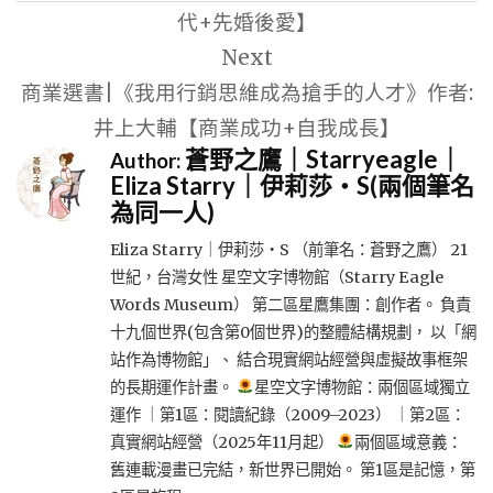
導
代+先婚後愛】
覽
Next
商業選書|《我用行銷思維成為搶手的人才》作者:
井上大輔【商業成功+自我成長】
蒼野之鷹｜Starryeagle｜
Author:
Eliza Starry｜伊莉莎・S(兩個筆名
為同一人)
Eliza Starry｜伊莉莎・S （前筆名：蒼野之鷹） 21
世紀，台灣女性 星空文字博物館（Starry Eagle
Words Museum） 第二區星鷹集團：創作者。 負責
十九個世界(包含第0個世界)的整體結構規劃， 以「網
站作為博物館」、 結合現實網站經營與虛擬故事框架
的長期運作計畫。
星空文字博物館：兩個區域獨立
運作 ｜第1區：閱讀紀錄（2009–2023） ｜第2區：
真實網站經營（2025年11月起）
兩個區域意義：
舊連載漫畫已完結，新世界已開始。 第1區是記憶，第