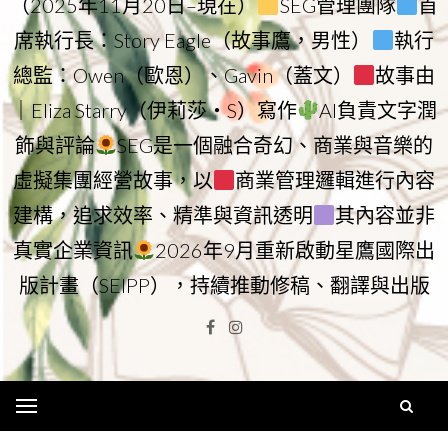
（2025年11月20日–現在）
SEG管理團隊
首
席執行長：Story Eagle（故事鷹，男性）
執行
總監：Owen（歐恩）、Gavin（蓋文）
故事由
｜Eliza Starry（伊莉莎・S）寫作
AI負責文字潤
飾與評論
SEG是一個融合奇幻、商業與音樂的
虛擬集團經營故事，以
商業管理邏輯進行內容
建構，追求效率、精準與資訊透明
其內容並非
真實企業資訊
2026年9月重新啟動星鷹國際出
版計畫（SEIPP），持續推動修稿、翻譯與出版
Facebook
Instagram
Menu