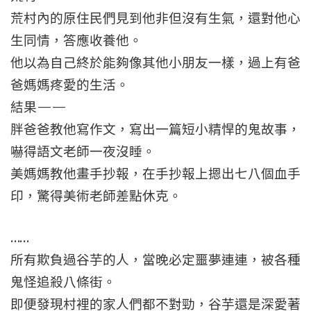
荒村內的原住民們見到他非但沒有生氣，還對他心
生同情，答應收養他。
他以為自己終於能夠像其他小朋友一樣，過上有爸
爸媽媽疼愛的生活。
結果——
胖爸爸教他寫作文，寫出一篇短小精悍的鬼故事，
嚇得語文老師一夜沒睡。
美媽媽教他畫手抄報，在手抄報上摁出七八個血手
印，驚得美術老師差點休克。
……
所有欺負過谷芋的人，當晚必定噩夢連連，被各種
鬼怪追殺八條街。
即便發現村裡的家人們都不對勁，谷芋還是深愛著