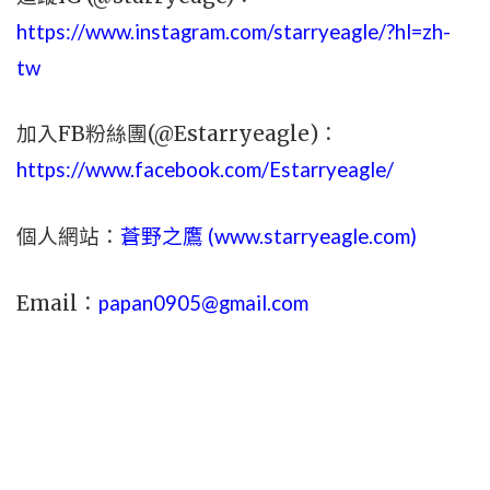
https://www.instagram.com/starryeagle/?hl=zh-
tw
加入FB粉絲團(@Estarryeagle)：
https://www.facebook.com/Estarryeagle/
個人網站：
蒼野之鷹 (
www.
starryeagle.com
)
Email：
papan0905@gmail.com