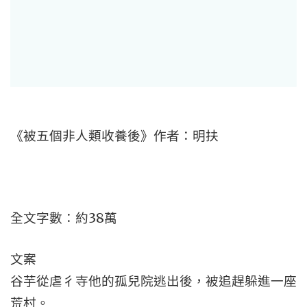
《被五個非人類收養後》作者：明扶
全文字數：約38萬
文案
谷芋從虐彳寺他的孤兒院逃出後，被追趕躲進一座
荒村。