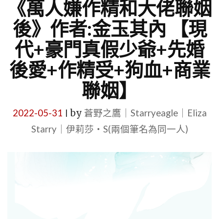
《萬人嫌作精和大佬聯姻
後》作者:金玉其內 【現
代+豪門真假少爺+先婚
後愛+作精受+狗血+商業
聯姻】
2022-05-31
by
蒼野之鷹｜Starryeagle｜Eliza
|
Starry｜伊莉莎・S(兩個筆名為同一人)