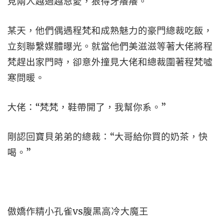
見兩人越過越恩愛，狠得牙癢癢。
某天，他們偶遇程梵和成熟魅力的豪門總裁吃飯，
立刻聯繫媒體曝光。就當他們美滋滋等著大佬將程
梵趕出家門時，卻意外撞見大佬和總裁圍著程梵噓
寒問暖。
大佬：“梵梵，鞋帶開了，我幫你系。”
剛認回寶貝弟弟的總裁：“大哥給你買的奶茶，快
喝。”
傲嬌作精小孔雀vs腹黑高冷大魔王