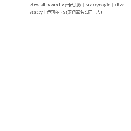
View all posts by 蒼野之鷹｜Starryeagle｜Eliza
Starry｜伊莉莎・S(兩個筆名為同一人)