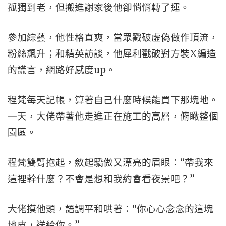
孤獨到老，但搬進謝家後他卻悄悄轉了運。
參加綜藝，他性格直爽，當眾戳破虛偽做作頂流，
粉絲飆升；和精英訪談，他犀利戳破對方裝X編造
的謊言，網路好感度up。
程梵每天記帳，算著自己什麼時候能買下那塊地。
一天，大佬帶著他走進正在施工的高層，俯瞰整個
園區。
程梵雙臂抱起，斂起驕傲又漂亮的眉眼：“帶我來
這裡幹什麼？不會是想和我約會看夜景吧？”
大佬摸他頭，語調平和哄著：“你心心念念的這塊
地皮，送給你。”