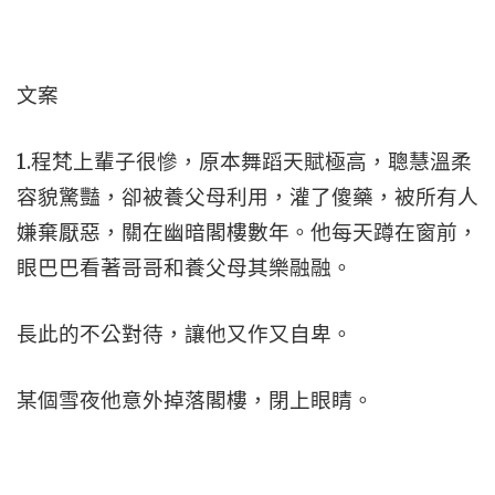
文案
1.程梵上輩子很慘，原本舞蹈天賦極高，聰慧溫柔
容貌驚豔，卻被養父母利用，灌了傻藥，被所有人
嫌棄厭惡，關在幽暗閣樓數年。他每天蹲在窗前，
眼巴巴看著哥哥和養父母其樂融融。
長此的不公對待，讓他又作又自卑。
某個雪夜他意外掉落閣樓，閉上眼睛。