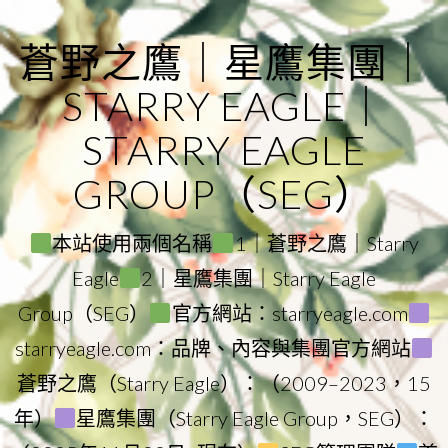
Skip
to
蒼野之鷹｜星鷹集團｜
content
STARRY EAGLE｜
STARRY EAGLE
GROUP（SEG）
本站使用兩個名稱
1｜蒼野之鷹｜Starry
Eagle
2｜星鷹集團｜Starry Eagle
Group（SEG）
官方網站：starryeagle.com
starryeagle.com：品牌、內容與集團官方網站
蒼野之鷹（Starry Eagle）：（2009–2023，15
年）
星鷹集團（Starry Eagle Group，SEG）：