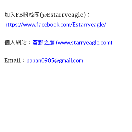
加入FB粉絲團(@Estarryeagle)：
https://www.facebook.com/Estarryeagle/
個人網站：
蒼野之鷹 (
www.
starryeagle.com
)
Email：
papan0905@gmail.com