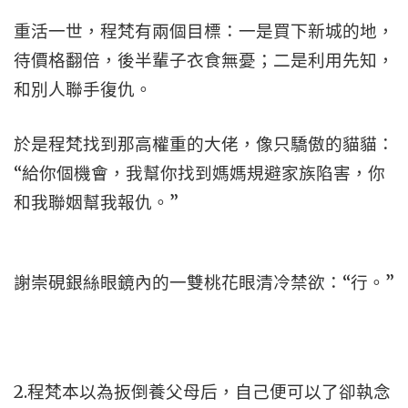
重活一世，程梵有兩個目標：一是買下新城的地，
待價格翻倍，後半輩子衣食無憂；二是利用先知，
和別人聯手復仇。
於是程梵找到那高權重的大佬，像只驕傲的貓貓：
“給你個機會，我幫你找到媽媽規避家族陷害，你
和我聯姻幫我報仇。”
謝崇硯銀絲眼鏡內的一雙桃花眼清冷禁欲：“行。”
2.程梵本以為扳倒養父母后，自己便可以了卻執念