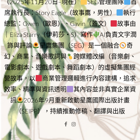
（2025年11月20日–現在）
SEG管理團隊
首
席執行長：Story Eagle（故事鷹，男性）
執行
總監：Owen（歐恩）、Gavin（蓋文）
故事由
｜Eliza Starry（伊莉莎・S）寫作
AI負責文字潤
飾與評論
星鷹集團（SEG）是一個融合
奇
幻、商業、音樂歌詞與
跨媒體改編（音樂劇、
電影劇本、遊戲劇本、舞蹈劇本）的虛擬集團經
營故事，以
商業管理邏輯進行內容建構，追求
效率、精準與資訊透明
其內容並非真實企業資
訊
2026年9月重新啟動星鷹國際出版計畫
（SEIPP），持續推動修稿、翻譯與出版
Facebook
Instagram