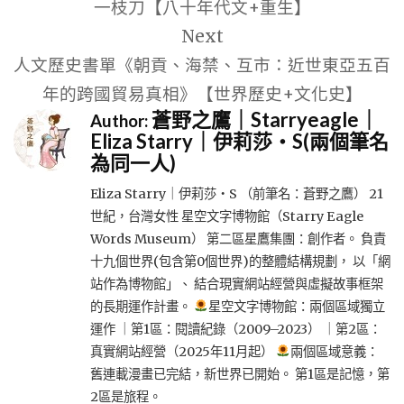
一枝刀【八十年代文+重生】
覽
Next
人文歷史書單《朝貢、海禁、互市：近世東亞五百
年的跨國貿易真相》【世界歷史+文化史】
蒼野之鷹｜Starryeagle｜
Author:
Eliza Starry｜伊莉莎・S(兩個筆名
為同一人)
Eliza Starry｜伊莉莎・S （前筆名：蒼野之鷹） 21
世紀，台灣女性 星空文字博物館（Starry Eagle
Words Museum） 第二區星鷹集團：創作者。 負責
十九個世界(包含第0個世界)的整體結構規劃， 以「網
站作為博物館」、 結合現實網站經營與虛擬故事框架
的長期運作計畫。
星空文字博物館：兩個區域獨立
運作 ｜第1區：閱讀紀錄（2009–2023） ｜第2區：
真實網站經營（2025年11月起）
兩個區域意義：
舊連載漫畫已完結，新世界已開始。 第1區是記憶，第
2區是旅程。