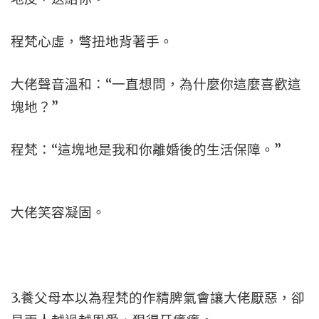
程梵心虛，彆扭地背著手。
大佬聲音溫和：“一直想問，為什麼你這麼喜歡這
塊地？”
程梵：“這塊地是我和你離婚後的生活保障。”
大佬笑容凝固。
3.養父母本以為程梵的作精脾氣會讓大佬厭惡，卻