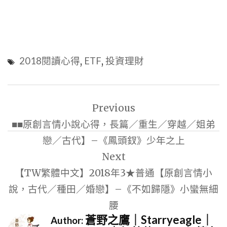
2018閱讀心得
,
ETF
,
投資理財
文
Previous
章
■■原創言情小說心得，長篇／重生／穿越／姐弟
導
戀／古代】–《鳳頭釵》少年之上
覽
Next
【TW繁體中文】2018年3★普通【原創言情小
說，古代／種田／婚戀】–《不如歸隱》小蠻無細
腰
蒼野之鷹｜Starryeagle｜
Author: