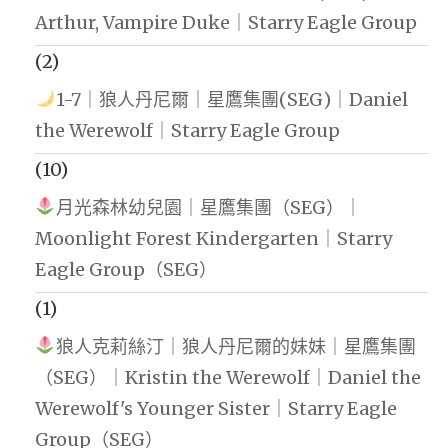
Arthur, Vampire Duke｜Starry Eagle Group
(2)
1-7｜狼人丹尼爾｜星鷹集團(SEG)｜Daniel
the Werewolf｜Starry Eagle Group
(10)
月光森林幼兒園｜星鷹集團（SEG）｜
Moonlight Forest Kindergarten｜Starry
Eagle Group（SEG）
(1)
狼人克莉絲汀｜狼人丹尼爾的妹妹｜星鷹集團
（SEG）｜Kristin the Werewolf｜Daniel the
Werewolf's Younger Sister｜Starry Eagle
Group（SEG）