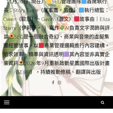
11月20日–現在）
SEG管理團隊
首席執行
長：Story Eagle（故事鷹，男性）
執行總監：
Owen（歐恩）、Gavin（蓋文）
故事由｜Eliza
Starry（伊莉莎・S）寫作
AI負責文字潤飾與評
論
SEG是一個融合奇幻、商業與音樂的虛擬集
團經營故事，以
商業管理邏輯進行內容建構，
追求效率、精準與資訊透明
其內容並非真實企
業資訊
2026年9月重新啟動星鷹國際出版計畫
（SEIPP），持續推動修稿、翻譯與出版
Facebook
Instagram
Menu