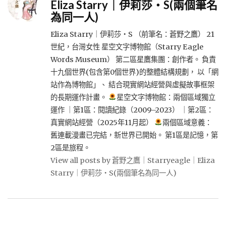
Eliza Starry｜伊莉莎・S(兩個筆名
為同一人)
Eliza Starry｜伊莉莎・S （前筆名：蒼野之鷹） 21
世紀，台灣女性 星空文字博物館（Starry Eagle
Words Museum） 第二區星鷹集團：創作者。 負責
十九個世界(包含第0個世界)的整體結構規劃， 以「網
站作為博物館」、 結合現實網站經營與虛擬故事框架
的長期運作計畫。
星空文字博物館：兩個區域獨立
運作 ｜第1區：閱讀紀錄（2009–2023） ｜第2區：
真實網站經營（2025年11月起）
兩個區域意義：
舊連載漫畫已完結，新世界已開始。 第1區是記憶，第
2區是旅程。
View all posts by 蒼野之鷹｜Starryeagle｜Eliza
Starry｜伊莉莎・S(兩個筆名為同一人)