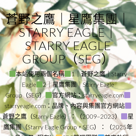
Skip
to
蒼野之鷹｜星鷹集團｜
content
STARRY EAGLE｜
STARRY EAGLE
GROUP（SEG）
本站使用兩個名稱
1｜蒼野之鷹｜Starry
Eagle
2｜星鷹集團｜Starry Eagle
Group（SEG）
官方網站：starryeagle.com
starryeagle.com：品牌、內容與集團官方網站
蒼野之鷹（Starry Eagle）：（2009–2023）
星
鷹集團（Starry Eagle Group，SEG）：（2025年