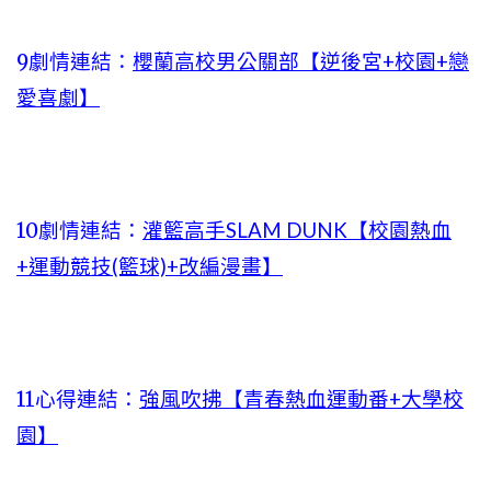
9劇情連結：
櫻蘭高校男公關部【逆後宮+校園+戀
愛喜劇】
10劇情連結：
灌籃高手SLAM DUNK【校園熱血
+運動競技(籃球)+改編漫畫】
11心得連結：
強風吹拂【青春熱血運動番+大學校
園】