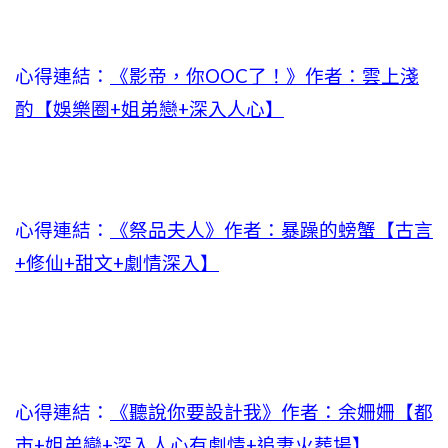
心得連結：
《影帝，你OOC了！》作者：雲上淺
酌【娛樂圈+姐弟戀+深入人心】
心得連結：
《祭品夫人》作者：暴躁的螃蟹【古言
+修仙+甜文+劇情深入】
心得連結：
《聽說你要設計我》作者：余姍姍【都
市+姐弟戀+深入人心有劇情+追妻火葬場】