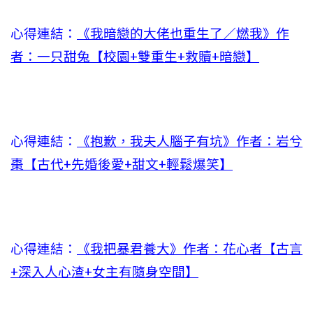
心得連結：
《我暗戀的大佬也重生了／燃我》作
者：一只甜兔【校園+雙重生+救贖+暗戀】
心得連結：
《抱歉，我夫人腦子有坑》作者：岩兮
棗【古代+先婚後愛+甜文+輕鬆爆笑】
心得連結：
《我把暴君養大》作者：花心者【古言
+深入人心渣+女主有隨身空間】