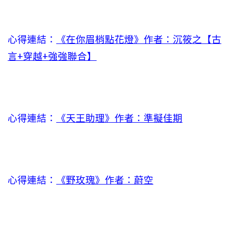
心得連結：
《在你眉梢點花燈》作者：沉筱之【古
言+穿越+強強聯合】
心得連結：
《天王助理》作者：準擬佳期
心得連結：
《野玫瑰》作者：蔚空