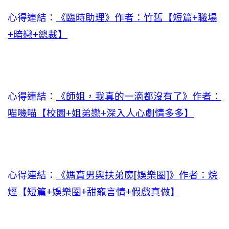
心得連結：
《臨時助理》作者：竹舊【短篇+職場
+暗戀+總裁】
心得連結：
《師姐，我真的一滴都沒有了》作者：
喵嘰喵【校園+姐弟戀+深入人心劇情多多】
心得連結：
《媽寶男與扶弟魔[娛樂圈]》作者：烷
烴【短篇+娛樂圈+甜寵言情+假戲真做】