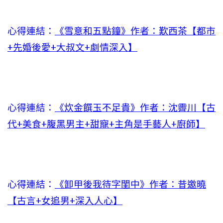
心得連結：
《雪意和五點鐘》作者：歎西茶【都市
+先婚後愛+大叔文+劇情深入】
心得連結：
《炊金饌玉不足貴》作者：沈霽川【古
代+美食+腹黑男主+甜寵+主角是手藝人+廚師】
心得連結：
《卸甲後我待字閨中》作者：昔邀曉
【古言+女追男+深入人心】