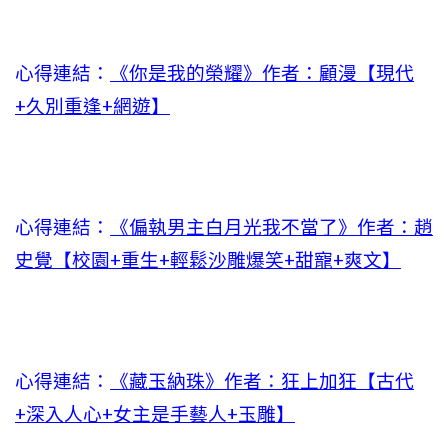
心得連結：
《你是我的榮耀》作者：顧漫【現代
+久別重逢+網遊】
心得連結：
《偏執男主白月光我不當了》作者：趙
史覺【校園+重生+輕鬆沙雕爆笑+甜寵+爽文】
心得連結：
《藏玉納珠》作者：狂上加狂【古代
+深入人心+女主是手藝人+玉雕】