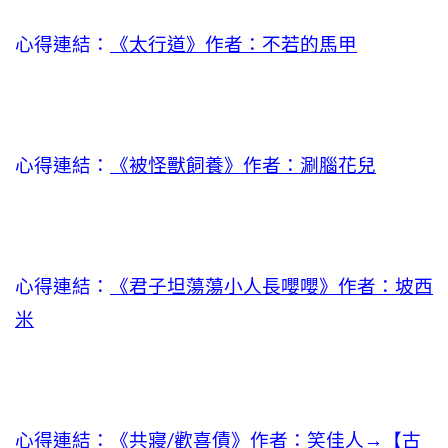
心得連結：
《太行道》作者：不若的馬甲
心得連結：
《被怪獸飼養》作者：涮腦花兒
心得連結：
《君子坦蕩蕩小人長嚶嚶》作者：坡西
米
心得連結：
《共寢/歡喜債》作者：笑佳人→【古