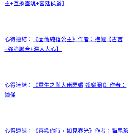
主+互換靈魂+宮廷侯爵】
心得連結：
《固倫純禧公主》作者：抱鯉【古言
+強強聯合+深入人心】
心得連結：
《重生之與大佬閃婚[娛樂圈]》作者：
鐘僅
心得連結：
《喜歡你時，如見春光》作者：貓尾茶