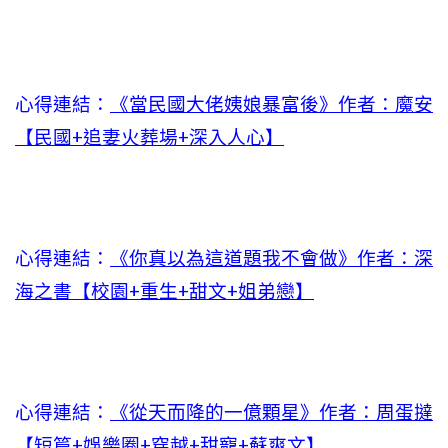
心得連結：
《當民國大佬姨娘暴富後》作者：魔安
【民國+追妻火葬場+深入人心】
心得連結：
《你真以為這道題我不會做》作者：深
海之書【校園+重生+甜文+姐弟戀】
心得連結：
《從天而降的一億顆星》作者：周蛋撻
【短篇+娛樂圈+穿越+甜寵+蘇爽文】