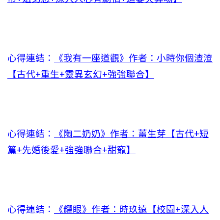
心得連結：
《我有一座道觀》作者：小時你個渣渣
【古代+重生+靈異玄幻+強強聯合】
心得連結：
《陶二奶奶》作者：薑生芽【古代+短
篇+先婚後愛+強強聯合+甜寵】
心得連結：
《耀眼》作者：時玖遠【校園+深入人