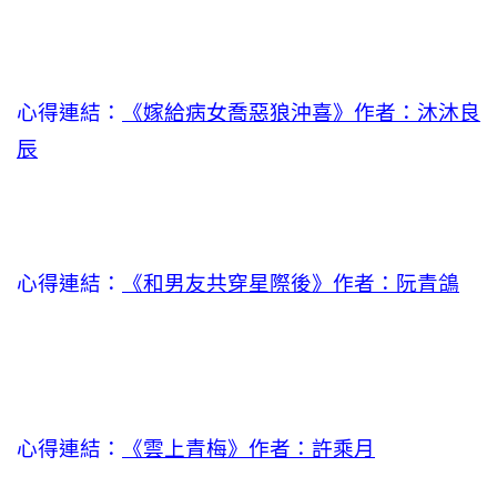
心得連結：
《嫁給病女喬惡狼沖喜》作者：沐沐良
辰
心得連結：
《和男友共穿星際後》作者：阮青鴿
心得連結：
《雲上青梅》作者：許乘月