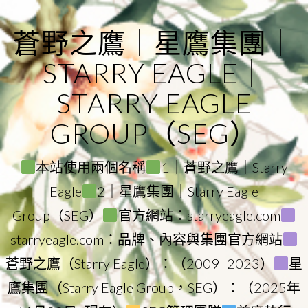
Skip
to
蒼野之鷹｜星鷹集團｜
content
STARRY EAGLE｜
STARRY EAGLE
GROUP（SEG）
本站使用兩個名稱
1｜蒼野之鷹｜Starry
Eagle
2｜星鷹集團｜Starry Eagle
Group（SEG）
官方網站：starryeagle.com
starryeagle.com：品牌、內容與集團官方網站
蒼野之鷹（Starry Eagle）：（2009–2023）
星
鷹集團（Starry Eagle Group，SEG）：（2025年