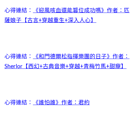
心得連結：
《迎風咳血還能篡位成功嗎》作者：匹
薩娘子【古言+穿越重生+深入人心】
心得連結：
《和門德爾松指揮樂團的日子》作者：
Sherlor【西幻+古典音樂+穿越+青梅竹馬+甜寵】
心得連結：
《誰怕誰》作者：君約