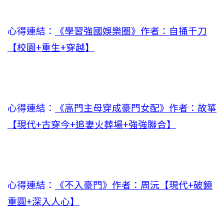
心得連結：
《學習強國娛樂圈》作者：自捅千刀
【校園+重生+穿越】
心得連結：
《高門主母穿成豪門女配》作者：故箏
【現代+古穿今+追妻火葬場+強強聯合】
心得連結：
《不入豪門》作者：周沅【現代+破鏡
重圓+深入人心】