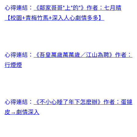
心得連結：
《鄰家哥哥*上*的*》作者：七月晴
【校園+青梅竹馬+深入人心劇情多多】
心得連結：
《吾皇萬歲萬萬歲／江山為聘》作者：
行煙煙
心得連結：
《不小心睡了年下怎麽辦》作者：蛋撻
皮→劇情深入