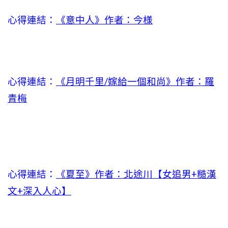
心得連結：
《意中人》作者：今様
心得連結：
《月明千里/嫁給一個和尚》作者：羅
青梅
心得連結：
《夏至》作者：北途川【女追男+糙漢
文+深入人心】