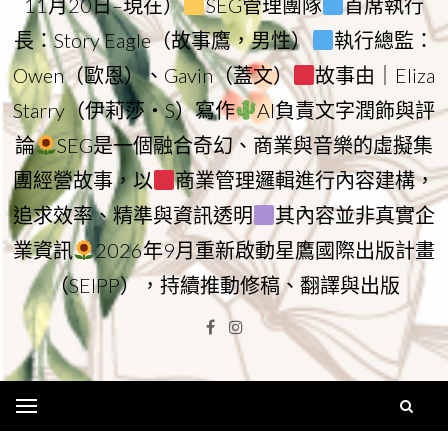
11月20日–現在）
SEG管理團隊
首席執行
長：Story Eagle（故事鷹，男性）
執行總監：
Owen（歐恩）、Gavin（蓋文）
故事由｜Eliza
Starry（伊莉莎・S）寫作
AI負責文字潤飾與評
論
SEG是一個融合奇幻、商業與音樂的虛擬集
團經營故事，以
商業管理邏輯進行內容建構，
追求效率、精準與資訊透明
其內容並非真實企
業資訊
2026年9月重新啟動星鷹國際出版計畫
（SEIPP），持續推動修稿、翻譯與出版
Facebook
Instagram
Menu