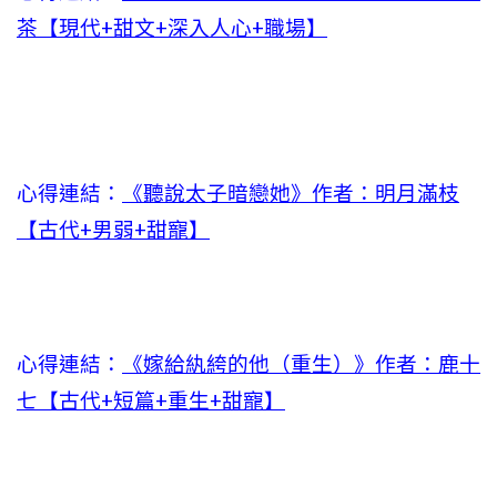
茶【現代+甜文+深入人心+職場】
心得連結：
《聽說太子暗戀她》作者：明月滿枝
【古代+男弱+甜寵】
心得連結：
《嫁給紈絝的他（重生）》作者：鹿十
七【古代+短篇+重生+甜寵】