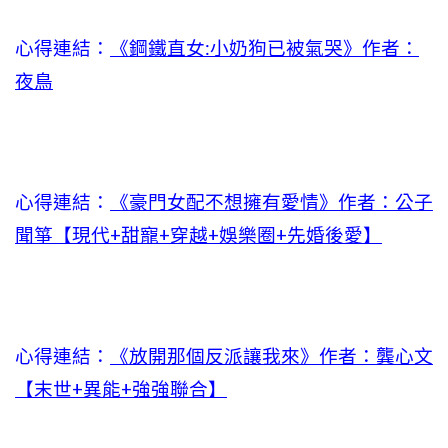
心得連結：
《鋼鐵直女:小奶狗已被氣哭》作者：
夜鳥
心得連結：
《豪門女配不想擁有愛情》作者：公子
聞箏【現代+甜寵+穿越+娛樂圈+先婚後愛】
心得連結：
《放開那個反派讓我來》作者：龔心文
【末世+異能+強強聯合】