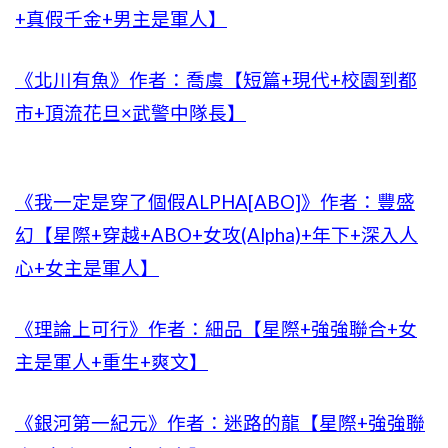
+真假千金+男主是軍人】
《北川有魚》作者：喬虞【短篇+現代+校園到都
市+頂流花旦×武警中隊長】
《我一定是穿了個假ALPHA[ABO]》作者：豐盛
幻【星際+穿越+ABO+女攻(Alpha)+年下+深入人
心+女主是軍人】
《理論上可行》作者：細品【星際+強強聯合+女
主是軍人+重生+爽文】
《銀河第一紀元》作者：迷路的龍【星際+強強聯