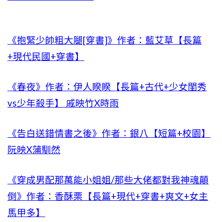
《抱緊少帥粗大腿[穿書]》作者：藍艾草【長篇
+現代民國+穿書】
《春夜》作者：伊人睽睽【長篇+古代+少女閨秀
vs少年殺手】 戚映竹X時雨
《告白送錯情書之後》作者：銀八【短篇+校園】
阮映X蒲馴然
《穿成男配那萬能小姐姐/那些大佬都對我神魂顛
倒》作者：香酥栗【長篇+現代+穿書+爽文+女主
馬甲多】