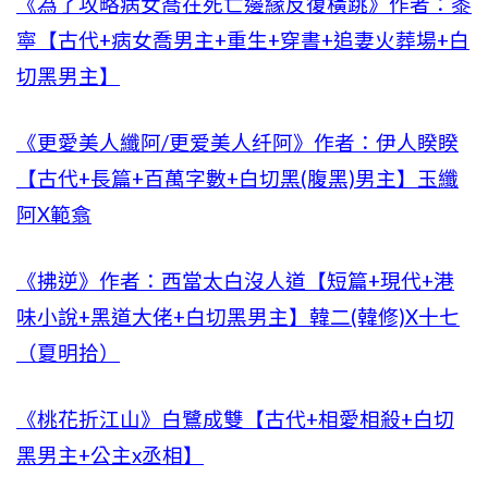
《為了攻略病女喬在死亡邊緣反復橫跳》作者：黍
寧【古代+病女喬男主+重生+穿書+追妻火葬場+白
切黑男主】
《更愛美人纖阿/更爱美人纤阿》作者：伊人睽睽
【古代+長篇+百萬字數+白切黑(腹黑)男主】玉纖
阿X範翕
《拂逆》作者：西當太白沒人道【短篇+現代+港
味小說+黑道大佬+白切黑男主】韓二(韓修)X十七
（夏明拾）
《桃花折江山》白鷺成雙【古代+相愛相殺+白切
黑男主+公主x丞相】