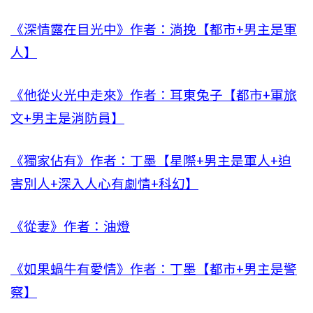
《深情露在目光中》作者：淌挽【都市+男主是軍
人】
《他從火光中走來》作者：耳東兔子【都市+軍旅
文+男主是消防員】
《獨家佔有》作者：丁墨【星際+男主是軍人+迫
害別人+深入人心有劇情+科幻】
《從妻》作者：油燈
《如果蝸牛有愛情》作者：丁墨【都市+男主是警
察】