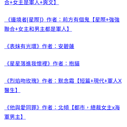
合+女主是軍人+爽文】
《邊境者[星際]》作者：前方有個鬼【星際+強強
聯合+女主和男主都是軍人】
《表妹有光環》作者：安碧蓮
《星星落進我懷裡》作者：抱貓
《烈焰吻玫瑰》作者：默念霜【短篇+現代+軍人X
醫生】
《他與愛同罪》作者：北傾【都市，總裁女主x海
軍男主】