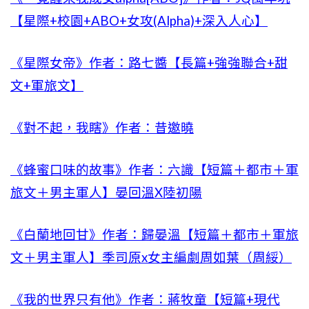
【星際+校園+ABO+女攻(Alpha)+深入人心】
《星際女帝》作者：路七醬【長篇+強強聯合+甜
文+軍旅文】
《對不起，我瞎》作者：昔邀曉
《蜂蜜口味的故事》作者：六識【短篇＋都市＋軍
旅文＋男主軍人】晏回溫X陸初陽
《白蘭地回甘》作者：歸晏溫【短篇＋都市＋軍旅
文＋男主軍人】季司原x女主編劇周如葉（周綏）
《我的世界只有他》作者：蔣牧童【短篇+現代