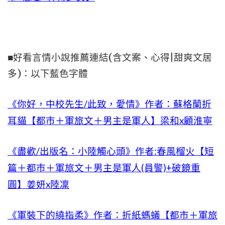
■好看言情小說推薦連結(含文案、心得|甜爽文居
多)：以下藍色字體
《你好，中校先生/此致，愛情》作者：蘇格蘭折
耳貓【都市＋軍旅文＋男主是軍人】梁和x顧淮寧
《盡歡/出版名：小陸觸心頭》作者:春風榴火【短
篇＋都市＋軍旅文＋男主是軍人(員警)+破鏡重
圓】姜妍x陸凜
《軍裝下的繞指柔》作者：折紙螞蟻【都市＋軍旅