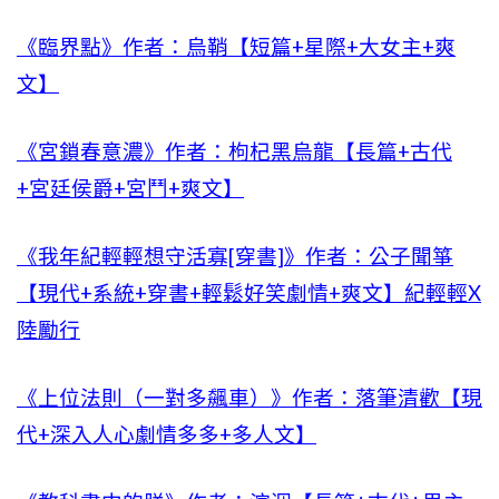
《臨界點》作者：烏鞘【短篇+星際+大女主+爽
文】
《宮鎖春意濃》作者：枸杞黑烏龍【長篇+古代
+宮廷侯爵+宮鬥+爽文】
《我年紀輕輕想守活寡[穿書]》作者：公子聞箏
【現代+系統+穿書+輕鬆好笑劇情+爽文】紀輕輕X
陸勵行
《上位法則（一對多飆車）》作者：落筆清歡【現
代+深入人心劇情多多+多人文】