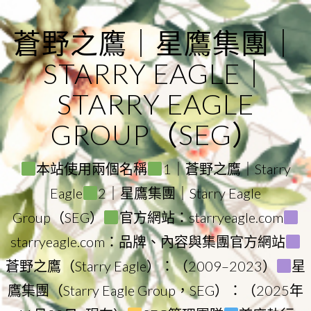
Skip
to
蒼野之鷹｜星鷹集團｜
content
STARRY EAGLE｜
STARRY EAGLE
GROUP（SEG）
本站使用兩個名稱
1｜蒼野之鷹｜Starry
Eagle
2｜星鷹集團｜Starry Eagle
Group（SEG）
官方網站：starryeagle.com
starryeagle.com：品牌、內容與集團官方網站
蒼野之鷹（Starry Eagle）：（2009–2023）
星
鷹集團（Starry Eagle Group，SEG）：（2025年