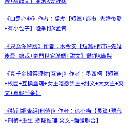
合+甜寵文】謝珣X姜舒窈
《口是心非》作者：猛虎【短篇+都市+先婚後愛
+有小包子】陸季惟X孟青
《只為你彎腰》作者：木今安【短篇+都市+先婚
後愛+總裁+豪門世家聯姻+甜文】鬱錚X應梨
《真千金懶得理你[互穿]》作者：墨西柯【短篇
+校園+互換靈魂+女主暗戀男主+甜文+大女主+爽
文+真假千金】
《特別調查組[刑偵]》作者：徐小喵【長篇+現代
+刑偵+重生-懸疑推理-爽文+強強聯合】