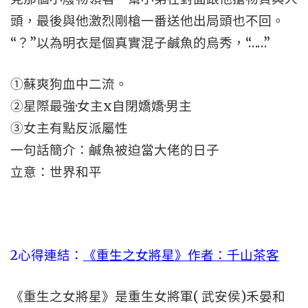
頭，最後與他激烈剛槍一番送他出局頭也不回。
“？”以為明衣是個真實混子鹹魚的烏秀，“……”
①蘇爽狗血中二流。
②星際最強·女主x自閉嬌嬌·男主
③女主有點反派屬性
一句話簡介：鹹魚被迫當大佬的日子
立意：世界和平
2心得連結：
《重生之女將星》作者：千山茶客
《重生之女將星》是重生女將軍( 武安侯)禾晏和