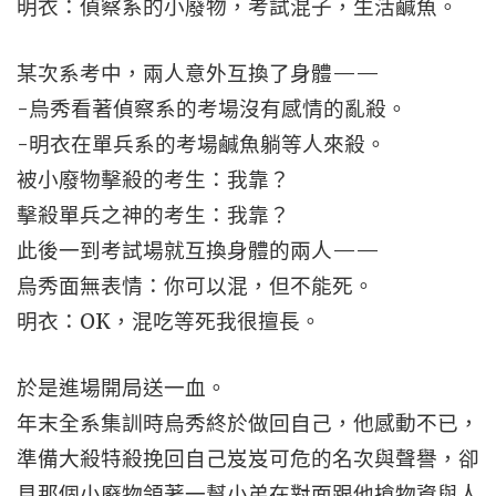
明衣：偵察系的小廢物，考試混子，生活鹹魚。
某次系考中，兩人意外互換了身體——
-烏秀看著偵察系的考場沒有感情的亂殺。
-明衣在單兵系的考場鹹魚躺等人來殺。
被小廢物擊殺的考生：我靠？
擊殺單兵之神的考生：我靠？
此後一到考試場就互換身體的兩人——
烏秀面無表情：你可以混，但不能死。
明衣：OK，混吃等死我很擅長。
於是進場開局送一血。
年末全系集訓時烏秀終於做回自己，他感動不已，
準備大殺特殺挽回自己岌岌可危的名次與聲譽，卻
見那個小廢物領著一幫小弟在對面跟他搶物資與人