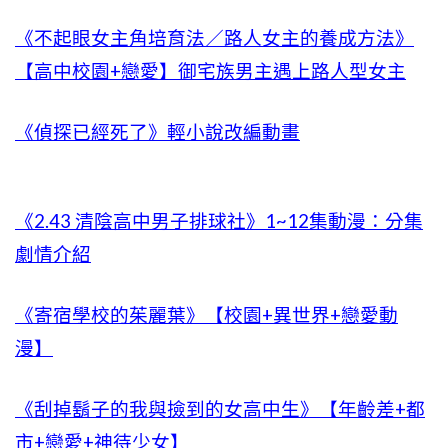
《不起眼女主角培育法／路人女主的養成方法》
【高中校園+戀愛】御宅族男主遇上路人型女主
《偵探已經死了》輕小說改編動畫
《2.43 清陰高中男子排球社》1~12集動漫：分集
劇情介紹
《寄宿學校的茱麗葉》【校園+異世界+戀愛動
漫】
《刮掉鬍子的我與撿到的女高中生》【年齡差+都
市+戀愛+神待少女】