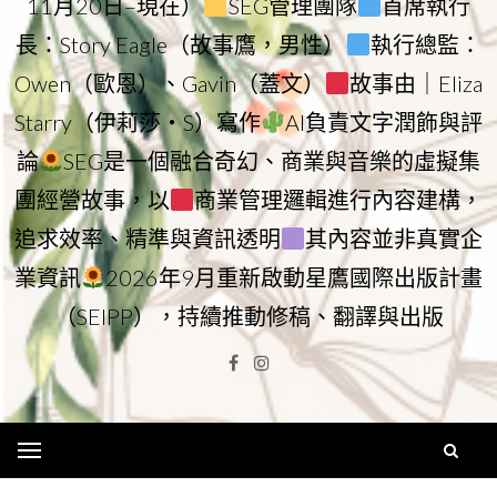
11月20日–現在）
SEG管理團隊
首席執行
長：Story Eagle（故事鷹，男性）
執行總監：
Owen（歐恩）、Gavin（蓋文）
故事由｜Eliza
Starry（伊莉莎・S）寫作
AI負責文字潤飾與評
論
SEG是一個融合奇幻、商業與音樂的虛擬集
團經營故事，以
商業管理邏輯進行內容建構，
追求效率、精準與資訊透明
其內容並非真實企
業資訊
2026年9月重新啟動星鷹國際出版計畫
（SEIPP），持續推動修稿、翻譯與出版
Facebook
Instagram
Menu