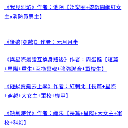
《我見烈焰》作者：池陌【娛樂圈+遊戲圈網紅女
主x消防員男主】
《後娘[穿越]》作者：元月月半
《與星際最強互換身體後》作者：周蛋撻【短篇
+星際+重生+互換靈魂+強強聯合+軍校生】
《砸鍋賣鐵去上學》作者：紅刺北【長篇+星際
+穿越+大女主+軍校+機甲】
《缺氧時代》作者：織朱【長篇+星際+大女主+軍
校+科幻】