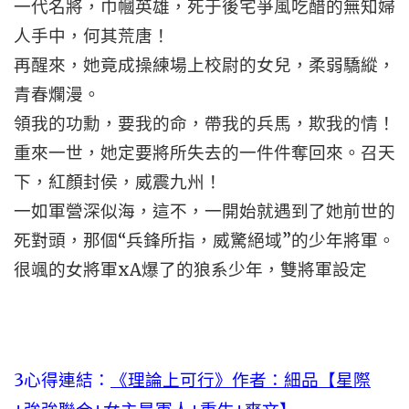
一代名將，巾幗英雄，死于後宅爭風吃醋的無知婦
人手中，何其荒唐！
再醒來，她竟成操練場上校尉的女兒，柔弱驕縱，
青春爛漫。
領我的功勳，要我的命，帶我的兵馬，欺我的情！
重來一世，她定要將所失去的一件件奪回來。召天
下，紅顏封侯，威震九州！
一如軍營深似海，這不，一開始就遇到了她前世的
死對頭，那個“兵鋒所指，威驚絕域”的少年將軍。
很颯的女將軍xA爆了的狼系少年，雙將軍設定
3
心得連結：
《理論上可行》作者：細品【星際