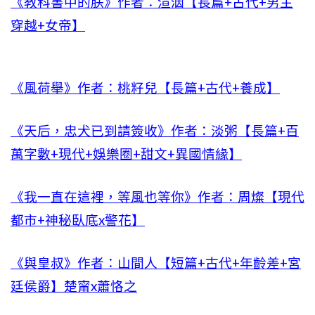
《教科書中的朕》作者：渲洇【長篇+古代+男主
穿越+女帝】
《風荷舉》作者：桃籽兒【長篇+古代+養成】
《天后，忠犬已到請簽收》作者：淡粥【長篇+百
萬字數+現代+娛樂圈+甜文+異國情緣】
《我一直在這裡，等風也等你》作者：周燦【現代
都市+神秘臥底x警花】
《與皇叔》作者：山間人【短篇+古代+年齡差+宮
廷侯爵】楚甯x蕭恪之