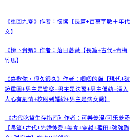
《重回九零》作者：懷愫【長篇+百萬字數＋年代
文】
《榜下貴婿》作者：落日薔薇【長篇+古代+青梅
竹馬】
《喜歡你，很久很久》作者：唧唧的貓【現代+破
鏡重圓+男主是警察+男主是法醫+男主偏執+深入
人心有劇情+校服到婚紗+男主是病女喬】
《古代吃貨生存指南》作者：可樂姜湯/可乐姜汤
【長篇+古代+先婚後愛+美食+穿越+種田+強強聯