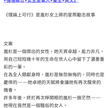
+強強聯合+女主是軍人+重生+爽文】
《理論上可行》是嵐杉女上將的星際勵志故事
文案
嵐杉是一個傑出的女性，她天資卓越，能力非凡，
用自己短短幾十年的生命在世人心中留下了濃墨重
彩的一筆。
在為全人類獻身時，嵐杉是無怨無悔的，同時也是
慶倖的——她卓絕的天賦將會讓她有再次醒來的
機會。
許多年後，終於再次睜開眼的嵐杉一臉茫然——
她現在竟然是一個豔俗的女人。