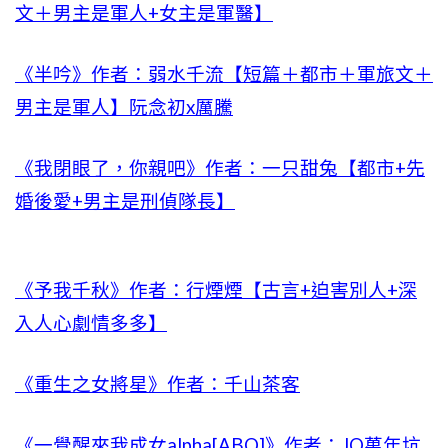
文＋男主是軍人+女主是軍醫】
《半吟》作者：弱水千流【短篇＋都市＋軍旅文＋
男主是軍人】阮念初x厲騰
《我閉眼了，你親吧》作者：一只甜兔【都市+先
婚後愛+男主是刑偵隊長】
《予我千秋》作者：行煙煙【古言+迫害別人+深
入人心劇情多多】
《重生之女將星》作者：千山茶客
《一覺醒來我成女alpha[ABO]》作者：JQ萬年坑