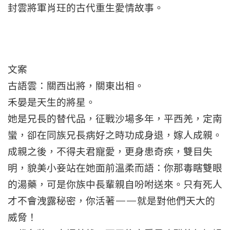
封雲將軍肖玨的古代重生愛情故事。
文案
古語雲：關西出將，關東出相。
禾晏是天生的將星。
她是兄長的替代品，征戰沙場多年，平西羌，定南
蠻，卻在同族兄長病好之時功成身退，嫁人成親。
成親之後，不得夫君寵愛，更身患奇疾，雙目失
明，貌美小妾站在她面前溫柔而語：你那毒瞎雙眼
的湯藥，可是你族中長輩親自吩咐送來。只有死人
才不會洩露秘密，你活著——就是對他們天大的
威脅！