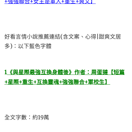
+強強聯合+女主是軍人+重生+爽文】
好看言情小說推薦連結(含文案、心得|甜爽文居
多)：以下藍色字體
1
《與星際最強互換身體後》作者：周蛋撻【短篇
+星際+重生+互換靈魂+強強聯合+軍校生】
全文字數：約19萬