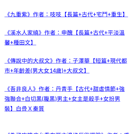
《九重紫》作者：吱吱【長篇+古代+宅鬥+重生】
《溪水人家繞》作者：申醜【長篇+古代+平淡溫
馨+種田文】
《傳說中的大叔文》作者：子澤華【短篇+現代都
市+年齡差(男大女14歲)+大叔文】
《吾非良人》作者：丹青手【古代+甜虐情節+強
強聯合+白切黑(腹黑)男主+女主是殺手+女扮男
裝】白骨Ｘ秦質