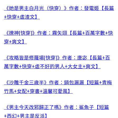
《她是男主白月光（快穿）》作者：發電姬【長篇
+快穿+虐渣文】
《撩神[快穿]》作者：霧矢翊【長篇+百萬字數+快
穿+爽文】
《攻略皆是修羅場[快穿]》作者：唐宓【長篇+百
萬字數+快穿+虐不好的男人+大女主+爽文】
《沙雕千金三歲半》作者：鍋包漏漏【短篇+青梅
竹馬+女配+穿書+溫馨可愛風】
《男主今天改邪歸正了嗎》作者：鯊魚子【短篇
+西幻+男主是反派】