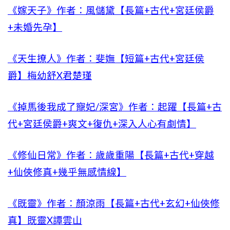
《嫁天子》作者：風儲黛【長篇+古代+宮廷侯爵
+未婚先孕】
《天生撩人》作者：斐嫵【短篇+古代+宮廷侯
爵】梅幼舒X君楚瑾
《掉馬後我成了寵妃/深宮》作者：起躍【長篇+古
代+宮廷侯爵+爽文+復仇+深入人心有劇情】
《修仙日常》作者：歲歲重陽【長篇+古代+穿越
+仙俠修真+幾乎無感情線】
《既靈》作者：顏涼雨【長篇+古代+玄幻+仙俠修
真】既靈X譚雲山