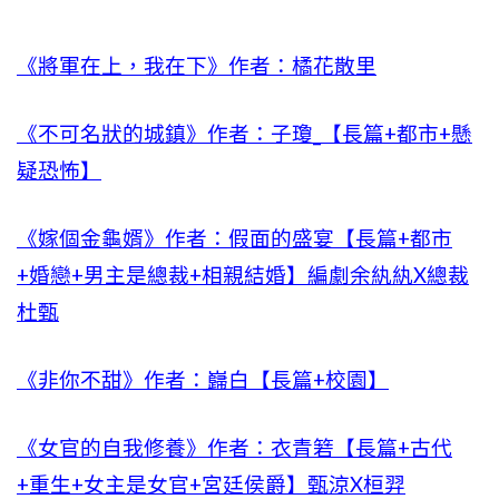
《將軍在上，我在下》作者：橘花散里
《不可名狀的城鎮》作者：子瓊_【長篇+都市+懸
疑恐怖】
《嫁個金龜婿》作者：假面的盛宴【長篇+都市
+婚戀+男主是總裁+相親結婚】編劇余紈紈X總裁
杜甄
《非你不甜》作者：巋白【長篇+校園】
《女官的自我修養》作者：衣青箬【長篇+古代
+重生+女主是女官+宮廷侯爵】甄涼X桓羿