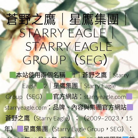
Skip
to
蒼野之鷹｜星鷹集團｜
content
STARRY EAGLE｜
STARRY EAGLE
GROUP（SEG）
本站使用兩個名稱
1｜蒼野之鷹｜Starry
Eagle
2｜星鷹集團｜Starry Eagle
Group（SEG）
官方網站：starryeagle.com
starryeagle.com：品牌、內容與集團官方網站
蒼野之鷹（Starry Eagle）：（2009–2023，15
年）
星鷹集團（Starry Eagle Group，SEG）：