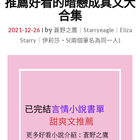
推薦好看的暗戀成真文大
合集
2021-12-26
by
蒼野之鷹｜Starryeagle｜Eliza
|
Starry｜伊莉莎・S(兩個筆名為同一人)