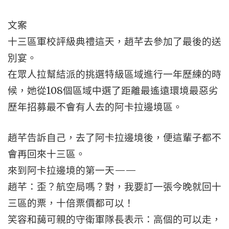
文案
十三區軍校評級典禮這天，趙芊去參加了最後的送
別宴。
在眾人拉幫結派的挑選特級區域進行一年歷練的時
候，她從108個區域中選了距離最遙遠環境最惡劣
歷年招募最不會有人去的阿卡拉邊境區。
趙芊告訴自己，去了阿卡拉邊境後，便這輩子都不
會再回來十三區。
來到阿卡拉邊境的第一天——
趙芊：歪？航空局嗎？對，我要訂一張今晚就回十
三區的票，十倍票價都可以！
笑容和藹可親的守衛軍隊長表示：高個的可以走，