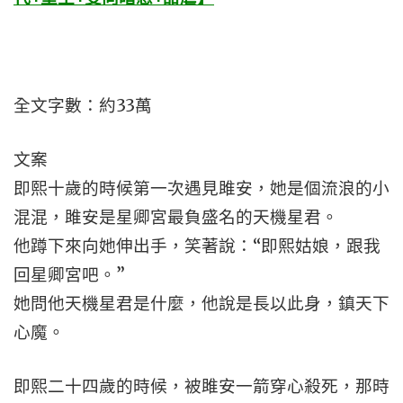
全文字數：約33萬
文案
即熙十歲的時候第一次遇見雎安，她是個流浪的小
混混，雎安是星卿宮最負盛名的天機星君。
他蹲下來向她伸出手，笑著說：“即熙姑娘，跟我
回星卿宮吧。”
她問他天機星君是什麼，他說是長以此身，鎮天下
心魔。
即熙二十四歲的時候，被雎安一箭穿心殺死，那時