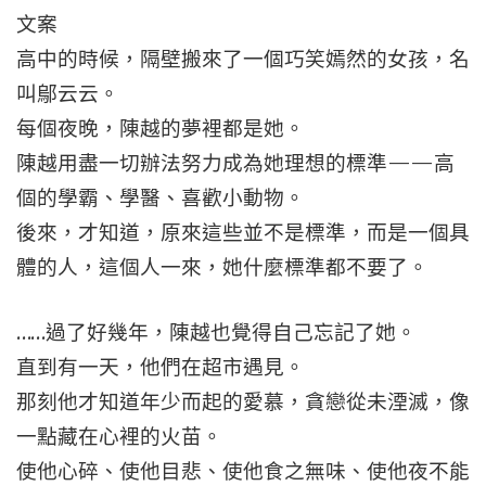
文案
高中的時候，隔壁搬來了一個巧笑嫣然的女孩，名
叫鄔云云。
每個夜晚，陳越的夢裡都是她。
陳越用盡一切辦法努力成為她理想的標準——高
個的學霸、學醫、喜歡小動物。
後來，才知道，原來這些並不是標準，而是一個具
體的人，這個人一來，她什麼標準都不要了。
……過了好幾年，陳越也覺得自己忘記了她。
直到有一天，他們在超市遇見。
那刻他才知道年少而起的愛慕，貪戀從未湮滅，像
一點藏在心裡的火苗。
使他心碎、使他目悲、使他食之無味、使他夜不能