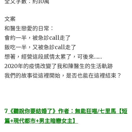
全文字數：約10萬
文案
和醫生戀愛的日常：
會約一半，被急診call走了
飯吃一半，又被急診call走了
想著，經營這段感情太累了，可後來……
2020年的疫情改變了我和陳醫生的生活軌跡
我們的故事從這裡開始，是否也能在這裡結束？
7
《聽說你要結婚了》作者：無能狂喵/七里馬【短
篇+現代都市+男主暗戀女主】