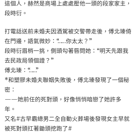
這個人，赫然是商場上處處壓他一頭的段家家主，
段時衍。
打電話送前未婚夫因酒駕被交警帶走後，傅北瑧倚
在門邊，語氣微妙：“……你太太？”
段時衍眉梢一挑，側頭勾著唇問她：“明天先跟我
去民政局領個證？”
傅北瑧：“……”
*和塑膠未婚夫聯姻失敗後，傅北瑧發現了一個秘
密：
——她前任的死對頭，好像悄悄暗戀了她許多
年。
又名#古早霸總男二全自動火葬場後發現女主早就
被死對頭扛著鋤頭挖跑了#