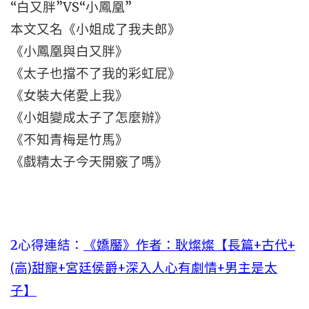
“白又胖”VS“小鳳凰”
本文又名《小姐成了我夫郎》
《小鳳凰與白又胖》
《太子也擋不了我的彩虹屁》
《女裝大佬愛上我》
《小姐變成太子了怎麼辦》
《不知青梅是竹馬》
《戲精太子今天開竅了嗎》
2心得連結：
《嬌靨》作者：耿燦燦【長篇+古代+
(高)甜寵+宮廷侯爵+深入人心有劇情+男主是太
子】