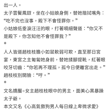
出一人。
太子雲鬢鳳釵，坐在小姑娘身側，替她揩拭嘴角：
“吃不完也沒事，殿下不會怪罪你。”
小姑娘低垂淚汪汪的眼，打著嗝細聲道：“你又不
是殿下，你怎知他不會怪罪我？”
*
人人皆道趙枝枝膽小如鼠軟弱可欺，直至那日宮
宴，東宮之主匍匐她身前，替她揉腳提靴，紅著眼
咬牙切齒：“你若再不理孤，孤今日便離宮出走。”
趙枝枝別開臉：“哼。”
*
文名嬌靨=女主趙枝枝眼中的男主，面美心黑暴躁
太子爺。
本文又名《心高氣傲狗男人每日線上卑微求愛》