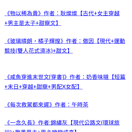
《物以稀為貴》作者：耿燦燦【古代+女主穿越
+男主是太子+甜寵文】
《玻璃晴朗，橘子輝煌》作者：傲因【現代+運動
競技(雙人花式滑冰)+甜文】
《咸魚穿進末世文[穿書]》作者：奶香味噠【短篇
+末日+穿越+甜寵+男配X女配】
《每次救駕都來遲》作者：午時茶
《一念久長》作者:錦繡灰【現代公路文(環球旅