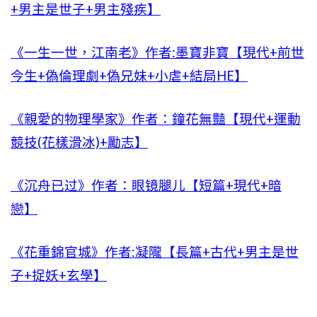
+男主是世子+男主殘疾】
《一生一世，江南老》作者:墨寶非寶【現代+前世
今生+偽倫理劇+偽兄妹+小虐+結局HE】
《親愛的物理學家》作者：鐘花無豔【現代+運動
競技(花樣滑冰)+勵志】
《沉舟已过》作者：眼镜腿儿【短篇+現代+暗
戀】
《花重錦官城》作者:凝隴【長篇+古代+男主是世
子+捉妖+玄學】