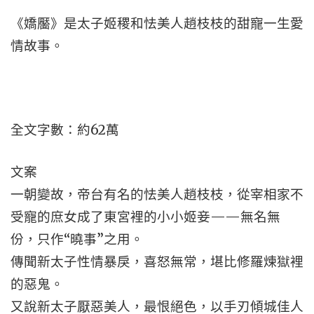
《嬌靨》是太子姬稷和怯美人趙枝枝的甜寵一生愛
情故事。
全文字數：約62萬
文案
一朝變故，帝台有名的怯美人趙枝枝，從宰相家不
受寵的庶女成了東宮裡的小小姬妾——無名無
份，只作“曉事”之用。
傳聞新太子性情暴戾，喜怒無常，堪比修羅煉獄裡
的惡鬼。
又說新太子厭惡美人，最恨絕色，以手刃傾城佳人