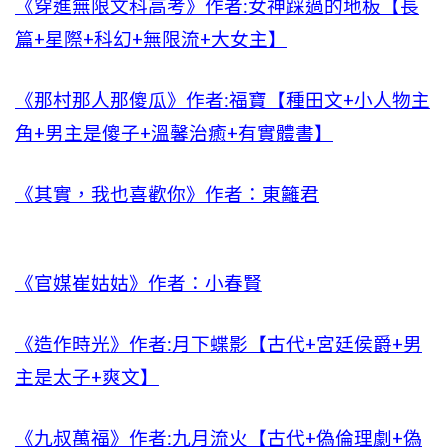
《穿進無限文科高考》作者:女神踩過的地板【長
篇+星際+科幻+無限流+大女主】
《那村那人那傻瓜》作者:福寶【種田文+小人物主
角+男主是傻子+溫馨治癒+有實體書】
《其實，我也喜歡你》作者：東籬君
《官媒崔姑姑》作者：小春賢
《造作時光》作者:月下蝶影【古代+宮廷侯爵+男
主是太子+爽文】
《九叔萬福》作者:九月流火【古代+偽倫理劇+偽