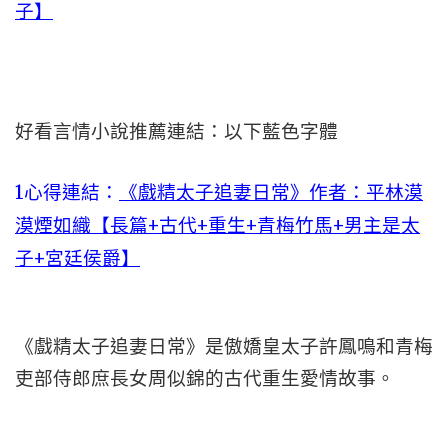
子】
好看言情小說推薦連結：以下藍色字體
1心得連結：
《戲精太子追妻日常》作者：平林漠
漠煙如織【長篇+古代+重生+青梅竹馬+男主是太
子+宮廷侯爵】
《戲精太子追妻日常》是傲嬌皇太子許鳳鳴和青梅
吏部侍郎庶長女周似錦的古代重生愛情故事。