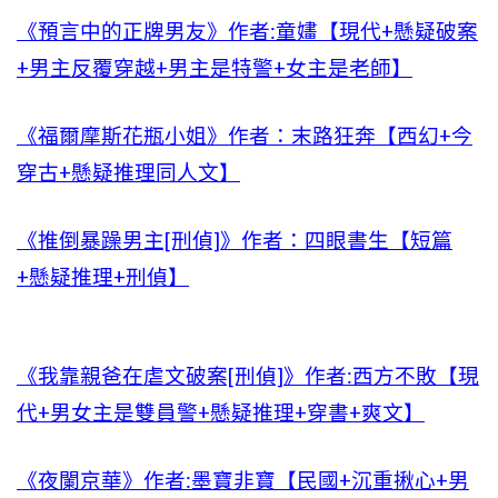
《預言中的正牌男友》作者:童嫿【現代+懸疑破案
+男主反覆穿越+男主是特警+女主是老師】
《福爾摩斯花瓶小姐》作者：末路狂奔【西幻+今
穿古+懸疑推理同人文】
《推倒暴躁男主[刑偵]》作者：四眼書生【短篇
+懸疑推理+刑偵】
《我靠親爸在虐文破案[刑偵]》作者:西方不敗【現
代+男女主是雙員警+懸疑推理+穿書+爽文】
《夜闌京華》作者:墨寶非寶【民國+沉重揪心+男