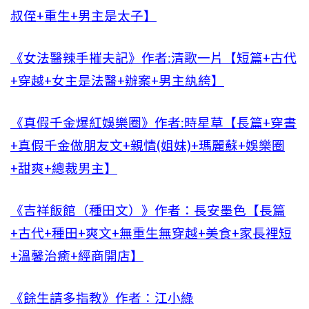
叔侄+重生+男主是太子】
《女法醫辣手摧夫記》作者:清歌一片【短篇+古代
+穿越+女主是法醫+辦案+男主紈絝】
《真假千金爆紅娛樂圈》作者:時星草【長篇+穿書
+真假千金做朋友文+親情(姐妹)+瑪麗蘇+娛樂圈
+甜爽+總裁男主】
《吉祥飯館（種田文）》作者：長安墨色【長篇
+古代+種田+爽文+無重生無穿越+美食+家長裡短
+溫馨治癒+經商開店】
《餘生請多指教》作者：江小綠