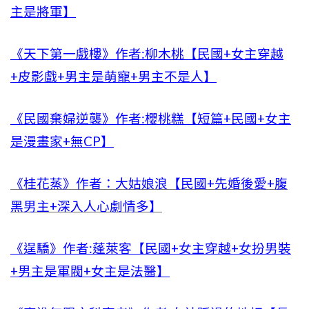
主是將軍】
《天下第一戲樓》作者:柳木桃【民國+女主穿越
+皮影戲+男主是萌寵+男主不是人】
《民國棄婦逆襲》作者:櫻桃糕【短篇+民國+女主
是漫畫家+無CP】
《桂花蒸》作者：大姑娘浪【民國+先婚後愛+腹
黑男主+深入人心劇情多】
《逞驕》作者:蓬萊客【民國+女主穿越+女扮男裝
+男主是軍閥+女主是法醫】