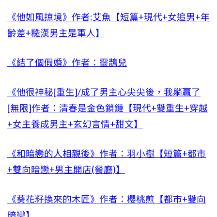
《他如風掠境》作者:艾魚【短篇+現代+女追男+年
齡差+糙漢男主是軍人】
《結了個假婚》作者：靈鵲兒
《他很神秘[重生]/成了男主心尖尖後，我躺贏了
[無限]作者：清春是金色鎖鏈【現代+雙重生+穿越
+女主養成男主+玄幻言情+甜文】
《和暗戀的人相親後》作者：羽小樹【短篇+都市
+雙向暗戀+男主開店(餐廳)】
《葵花籽換來的木匠》作者：櫻桃煎【都市+雙向
暗戀】