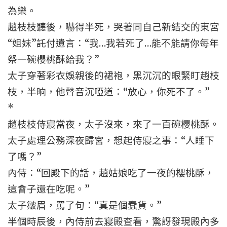
為樂。
趙枝枝聽後，嚇得半死，哭著同自己新結交的東宮
“姐妹”託付遺言：“我…我若死了…能不能請你每年
祭一碗櫻桃酥給我？”
太子穿著彩衣娛親後的裙袍，黑沉沉的眼緊盯趙枝
枝，半晌，他聲音沉啞道：“放心，你死不了。”
*
趙枝枝侍寢當夜，太子沒來，來了一百碗櫻桃酥。
太子處理公務深夜歸宮，想起侍寢之事：“人睡下
了嗎？”
內侍：“回殿下的話，趙姑娘吃了一夜的櫻桃酥，
這會子還在吃呢。”
太子皺眉，罵了句：“真是個蠢貨。”
半個時辰後，內侍前去寢殿查看，驚訝發現殿內多