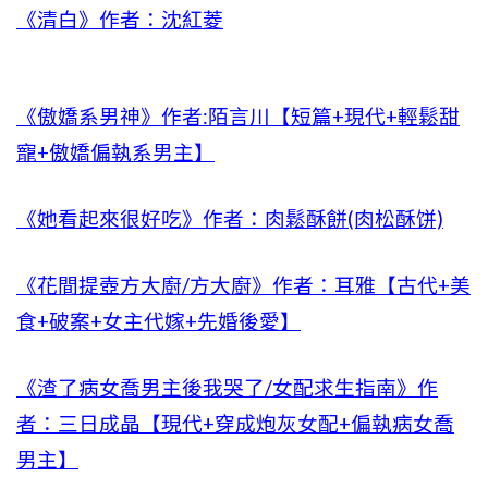
《清白》作者：沈紅菱
《傲嬌系男神》作者:陌言川【短篇+現代+輕鬆甜
寵+傲嬌偏執系男主】
《她看起來很好吃》作者：肉鬆酥餅(肉松酥饼)
《花間提壺方大廚/方大廚》作者：耳雅【古代+美
食+破案+女主代嫁+先婚後愛】
《渣了病女喬男主後我哭了/女配求生指南》作
者：三日成晶【現代+穿成炮灰女配+偏執病女喬
男主】