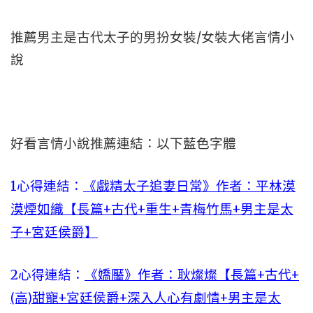
推薦男主是古代太子的男扮女裝/女裝大佬言情小
說
好看言情小說推薦連結：以下藍色字體
1心得連結：
《戲精太子追妻日常》作者：平林漠
漠煙如織【長篇+古代+重生+青梅竹馬+男主是太
子+宮廷侯爵】
2心得連結：
《嬌靨》作者：耿燦燦【長篇+古代+
(高)甜寵+宮廷侯爵+深入人心有劇情+男主是太