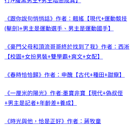
行)+腹黑男主+男主暗戀成真】
《跟你說句悄悄話》作者：翹搖【現代+運動競技
(擊劍)+男主是運動選手、男主是運動國手】
《豪門父母和頂流哥哥終於找到了我》作者：西淅
【校園+女扮男裝+雙學霸+爽文+女配】
《春時恰恰歸》作者：申醜【古代+種田+甜寵】
《一厘米的陽光》作者:墨寶非寶【現代+偽叔侄
+男主是記者+年齡差+養成】
《時光與他，恰是正好》作者：蔣牧童