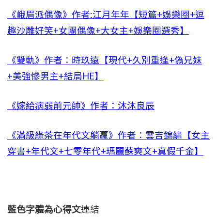
《峨眉派偶像》作者:江月年年【短篇+娛樂圈+逗
趣沙雕好笑+女團偶像+大女主+娛樂圈選秀】
《雙軌》作者：時玖遠【現代+久別重逢+偽兄妹
+美強慘男主+結局HE】
《嫁給病弱前元帥》作者：沐沐良辰
《滿級綠茶在年代文躺贏》作者：雲吉錦繡【女主
穿書+年代文+七零年代+瑪麗蘇爽文+真假千金】
藍色字體為心得文
連結