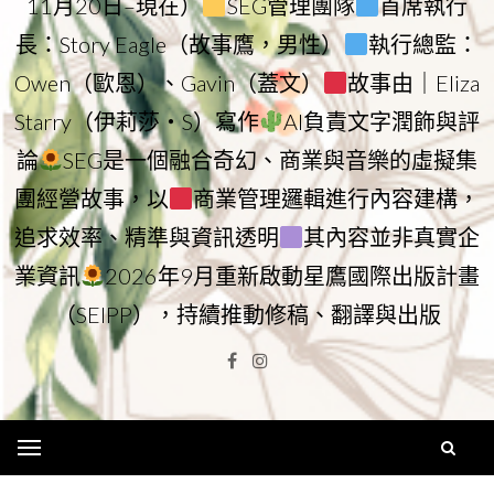
11月20日–現在）
SEG管理團隊
首席執行
長：Story Eagle（故事鷹，男性）
執行總監：
Owen（歐恩）、Gavin（蓋文）
故事由｜Eliza
Starry（伊莉莎・S）寫作
AI負責文字潤飾與評
論
SEG是一個融合奇幻、商業與音樂的虛擬集
團經營故事，以
商業管理邏輯進行內容建構，
追求效率、精準與資訊透明
其內容並非真實企
業資訊
2026年9月重新啟動星鷹國際出版計畫
（SEIPP），持續推動修稿、翻譯與出版
Facebook
Instagram
Menu