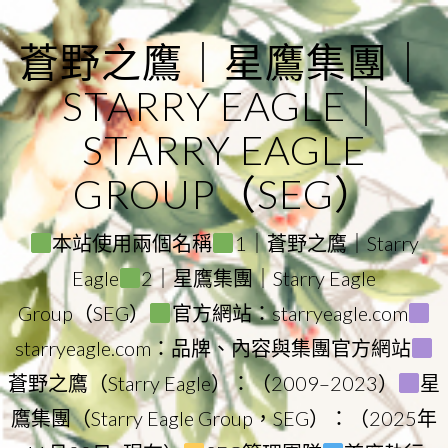
Skip
to
蒼野之鷹｜星鷹集團｜
content
STARRY EAGLE｜
STARRY EAGLE
GROUP（SEG）
本站使用兩個名稱
1｜蒼野之鷹｜Starry
Eagle
2｜星鷹集團｜Starry Eagle
Group（SEG）
官方網站：starryeagle.com
starryeagle.com：品牌、內容與集團官方網站
蒼野之鷹（Starry Eagle）：（2009–2023）
星
鷹集團（Starry Eagle Group，SEG）：（2025年