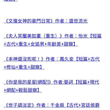
《文壇女神的豪門日常》作者：盛世流光
《夫人笑靨美如畫（重生）》作者：怡米【短篇
+古代+重生+女追男+年齡差+甜寵】
《本神還沒死呢！》作者：鳳久安【短篇+古代
+修仙+重生+甜寵】
《你是我的星星[網配]》作者:晏詞【短篇+現代
+網配+輕鬆甜寵】
《世子請淡定》作者：千金扇【古代+宮廷侯爵