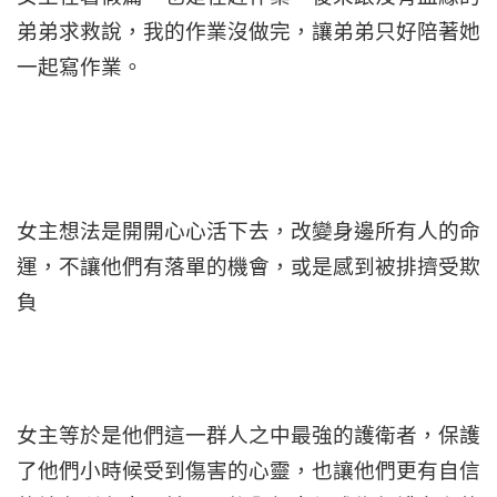
弟弟求救說，我的作業沒做完，讓弟弟只好陪著她
一起寫作業。
女主想法是開開心心活下去，改變身邊所有人的命
運，不讓他們有落單的機會，或是感到被排擠受欺
負
女主等於是他們這一群人之中最強的護衛者，保護
了他們小時候受到傷害的心靈，也讓他們更有自信