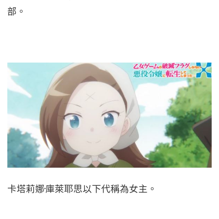
部。
卡塔莉娜·庫萊耶思以下代稱為女主。