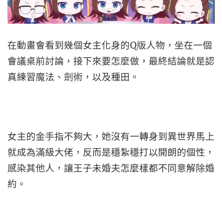
在動畫會看到幾個女主化身的Q版人物，坐在一個
會議桌前討論，接下來要怎麼做，最終結論就是認
真練習魔法、劍術，以及種田。
女主的金手指不夠大，她沒有一轉身到異世界馬上
就成為滿級大佬，反而是穩紮穩打以開朗的個性，
感染其他人，讓王子未婚夫怎麼樣都不同意解除婚
約。