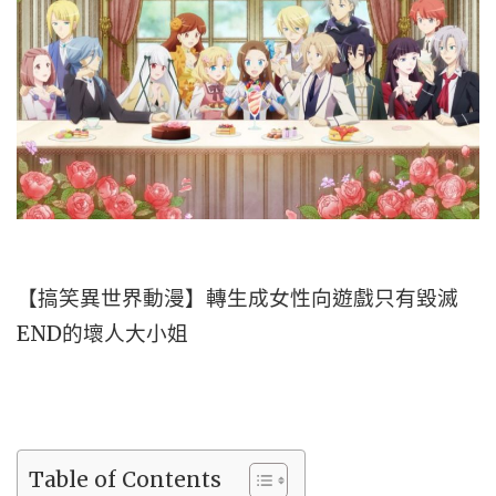
【搞笑異世界動漫】轉生成女性向遊戲只有毀滅
END的壞人大小姐
Table of Contents