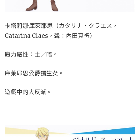
卡塔莉娜·庫萊耶思（カタリナ・クラエス，
Catarina Claes，聲：內田真禮）
魔力屬性：土／暗。
庫萊耶思公爵獨生女。
遊戲中的大反派。