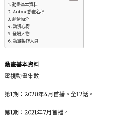
動畫基本資料
Anime動畫名稱
劇情簡介
動漫心得
登場人物
動畫製作人員
動畫基本資料
電視動畫集數
第1期：2020年4月首播。全12話。
第1期：2021年7月首播。