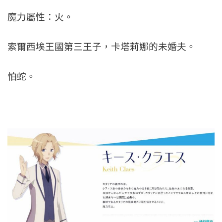
魔力屬性：火。
索爾西埃王國第三王子，卡塔莉娜的未婚夫。
怕蛇。