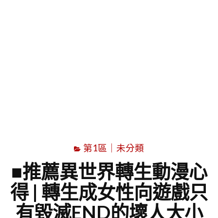
字
第1區｜未分類
■推薦異世界轉生動漫心
得 | 轉生成女性向遊戲只
有毀滅END的壞人大小