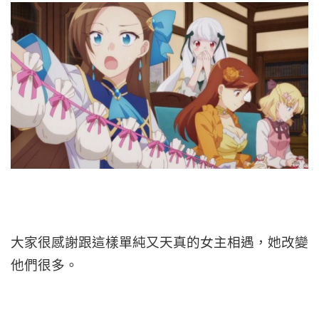
大家很感謝跟這樣單純又天真的女主相遇，她改變
他們很多。