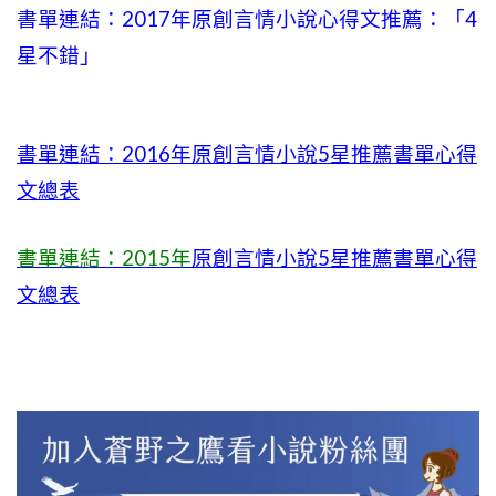
書單連結：2017年原創言情小說心得文推薦：「4
星不錯」
書單連結：2016年原創言情小說5星推薦書單心得
文總表
書單連結：2015年
原創言情小說5星推薦書單心得
文總表