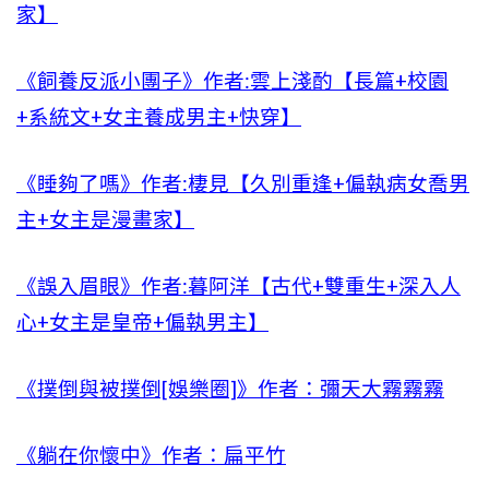
家】
《飼養反派小團子》作者:雲上淺酌【長篇+校園
+系統文+女主養成男主+快穿】
《睡夠了嗎》作者:棲見【久別重逢+偏執病女喬男
主+女主是漫畫家】
《誤入眉眼》作者:暮阿洋【古代+雙重生+深入人
心+女主是皇帝+偏執男主】
《撲倒與被撲倒[娛樂圈]》作者：彌天大霧霧霧
《躺在你懷中》作者：扁平竹