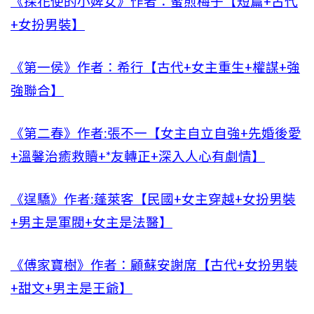
《探花使的小婢女》作者：蜜煎梅子【短篇+古代
+女扮男裝】
《第一侯》作者：希行【古代+女主重生+權謀+強
強聯合】
《第二春》作者:張不一【女主自立自強+先婚後愛
+溫馨治癒救贖+*友轉正+深入人心有劇情】
《逞驕》作者:蓬萊客【民國+女主穿越+女扮男裝
+男主是軍閥+女主是法醫】
《傅家寶樹》作者：顧蘇安謝席【古代+女扮男裝
+甜文+男主是王爺】