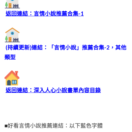
返回連結：言情小說推薦合集-1
(持續更新)連結：「言情小說」推薦合集-2，其他
類型
返回連結：深入人心小說書單內容目錄
■好看言情小說推薦連結：以下藍色字體