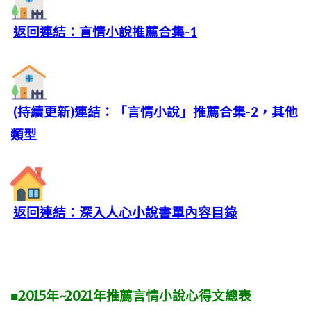
返回連結：言情小說推薦合集-1
(持續更新)連結：「言情小說」推薦合集-2，其他
類型
返回連結：深入人心小說書單內容目錄
■2015年~2021年推薦言情小說心得文總表