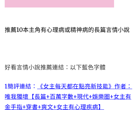
推薦10本主角有心理病或精神病的長篇言情小說
好看言情小說推薦連結：以下藍色字體
1簡評連結：
《女主每天都在點亮新技能》作者：
唯我獨壞【長篇+百萬字數+現代+娛樂圈+女主有
金手指+穿書+爽文+女主有心理疾病】