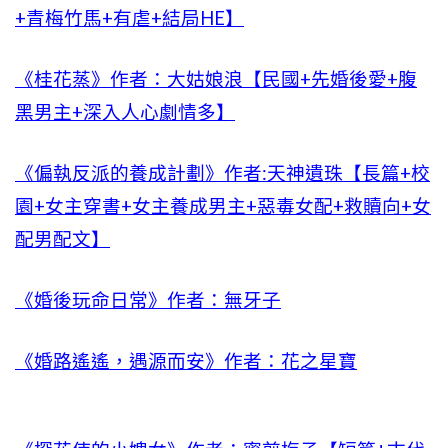
+青梅竹馬+有虐+結局HE】
《桂花蒸》作者：大姑娘浪【民國+先婚後愛+腹
黑男主+深入人心劇情多】
《偏執反派的養成計劃》作者:天神遺珠【長篇+校
園+女主穿書+女主養成男主+惡毒女配+救贖向+女
配男配文】
《婚後玩命日常》作者：無牙子
《婚路遙遙，遇源而安》作者：花之星寶