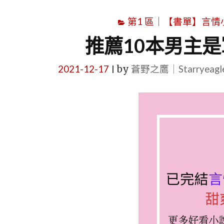
第1 區｜【書單】言情小說書
推薦10本男主
2021-12-17
by
蒼野之鷹｜Starryeag
|