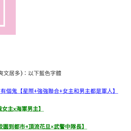
爽文居多)：以下藍色字體
方有個鬼【星際+強強聯合+女主和男主都是軍人】
裁女主x海軍男主】
校園到都市+頂流花旦×武警中隊長】