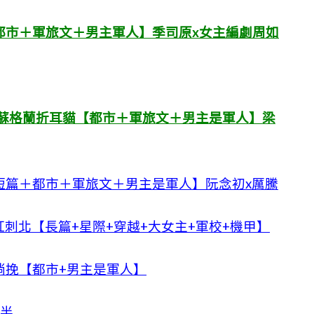
都市＋軍旅文＋男主軍人】季司原x女主編劇周如
：蘇格蘭折耳貓【都市＋軍旅文＋男主是軍人】梁
短篇＋都市＋軍旅文＋男主是軍人】阮念初x厲騰
刺北【長篇+星際+穿越+大女主+軍校+機甲】
淌挽【都市+男主是軍人】
月半