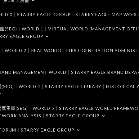
第1區｜漫畫
｜STARRY EAGLE GROUP｜STARRY EAGLE MAP WORL
)｜WORLD 1｜VIRTUAL WORLD (MANAGEMENT OFFI
RRY EAGLE GROUP
D 2｜REAL WORLD｜FIRST-GENERATION ADMINIST
MANAGEMENT WORLD｜STARRY EAGLE BRAND DEPA
ORLD 4｜STARRY EAGLE LIBRARY｜HISTORICAL A
EG)｜WORLD 5｜STARRY EAGLE WORLD FRAMEWO
MEWORK ANALYSIS｜STARRY EAGLE GROUP
ORUM｜STARRY EAGLE GROUP