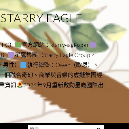
ARRY EAGLE
（SEG）
官方網站：starryeagle.com
23）
星鷹集團（Starry Eagle Group，
鷹，男性）
執行總監：Owen（歐恩）、
是一個融合奇幻、商業與音樂的虛擬集團經
業資訊
2026年9月重新啟動星鷹國際出
搜
Menu