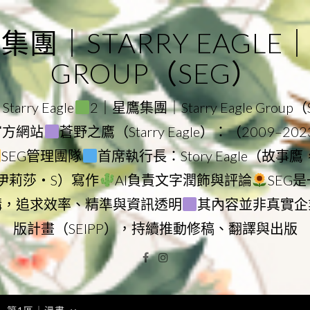
｜STARRY EAGLE｜ST
GROUP（SEG）
rry Eagle
2｜星鷹集團｜Starry Eagle Group
團官方網站
蒼野之鷹（Starry Eagle）：（2009–20
SEG管理團隊
首席執行長：Story Eagle（故事
ry（伊莉莎・S）寫作
AI負責文字潤飾與評論
SEG
構，追求效率、精準與資訊透明
其內容並非真實企
版計畫（SEIPP），持續推動修稿、翻譯與出版
Facebook
Instagram