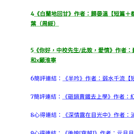
4
《白蘭地回甘》作者：歸晏溫【短篇＋
葉（周綏）
5
《你好，中校先生/此致，愛情》作者
和x顧淮寧
6
簡評連結：
《半吟》作者：弱水千流【
7
簡評連結：
《砸鍋賣鐵去上學》作者：紅
8
心得連結：
《深情露在目光中》作者：
9
心得連結：
《後娘[穿越]》作者：元月