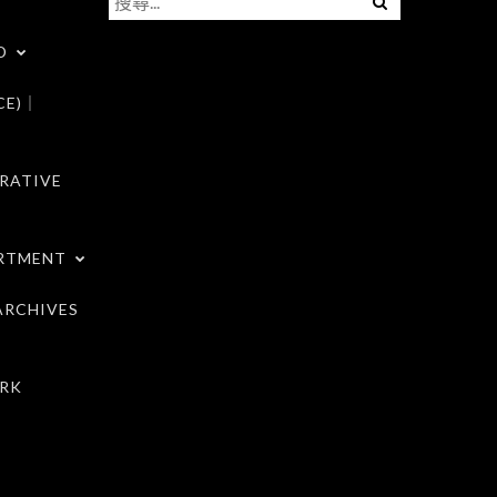
尋
D
關
鍵
CE)｜
字:
RATIVE
RTMENT
RCHIVES
RK