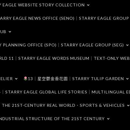
LE WEBSITE STORY COLLECTION
 EAGLE NEWS OFFICE (SENO)｜STARRY EAGLE GROUP
LUB
ANNING OFFICE (SPO)｜STARRY EAGLE GROUP (SEG)
｜STARRY EAGLE WORDS MUSEUM｜TEXT-ONLY WEB
ELIER
13｜星空鬱金香花園｜STARRY TULIP GARDEN
RY EAGLE GLOBAL LIFE STORIES｜MULTILINGUAL E
21ST-CENTURY REAL WORLD．SPORTS & VEHICLES
TRIAL STRUCTURE OF THE 21ST CENTURY