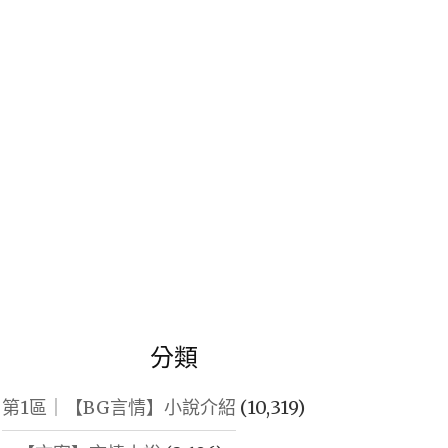
鍵
字:
分類
第1區｜【BG言情】小說介紹
(10,319)