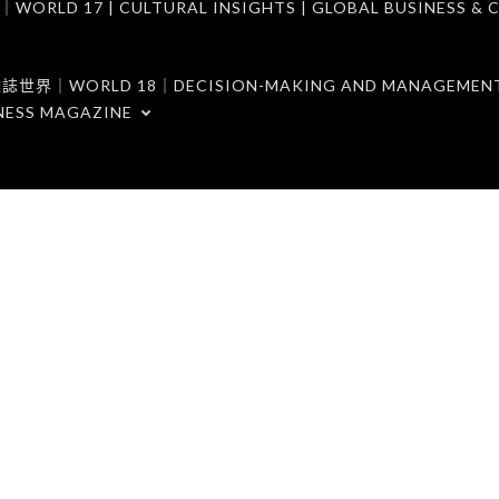
7 | CULTURAL INSIGHTS | GLOBAL BUSINESS & C
ORLD 18｜DECISION-MAKING AND MANAGEMENT 
NESS MAGAZINE