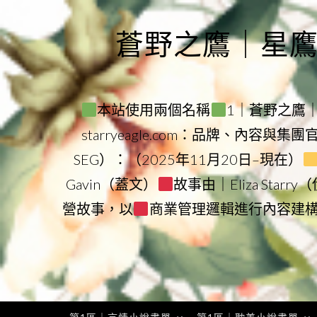
Skip
to
蒼野之鷹｜星鷹集團
content
本站使用兩個名稱
1｜蒼野之鷹｜Sta
starryeagle.com：品牌、內容與集
SEG）：（2025年11月20日–現在）
Gavin（蓋文）
故事由｜Eliza Star
營故事，以
商業管理邏輯進行內容建