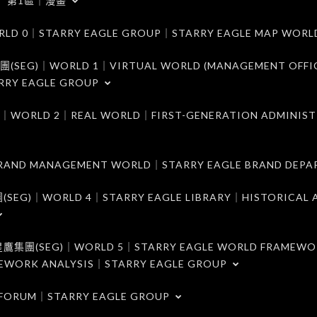
第1區｜漫畫
｜STARRY EAGLE GROUP｜STARRY EAGLE MAP WORL
)｜WORLD 1｜VIRTUAL WORLD (MANAGEMENT OFFI
RRY EAGLE GROUP
D 2｜REAL WORLD｜FIRST-GENERATION ADMINIST
MANAGEMENT WORLD｜STARRY EAGLE BRAND DEPA
ORLD 4｜STARRY EAGLE LIBRARY｜HISTORICAL A
EG)｜WORLD 5｜STARRY EAGLE WORLD FRAMEWO
MEWORK ANALYSIS｜STARRY EAGLE GROUP
ORUM｜STARRY EAGLE GROUP