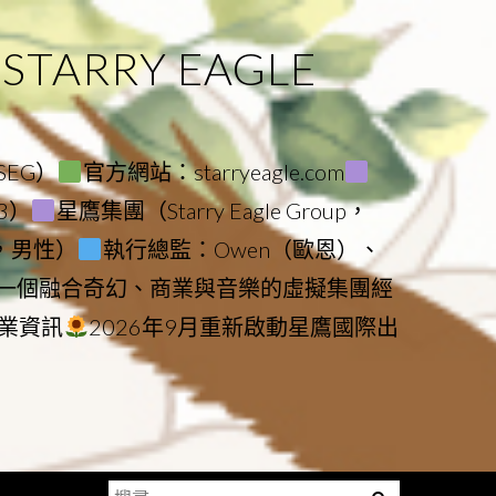
ARRY EAGLE
（SEG）
官方網站：starryeagle.com
23）
星鷹集團（Starry Eagle Group，
鷹，男性）
執行總監：Owen（歐恩）、
是一個融合奇幻、商業與音樂的虛擬集團經
業資訊
2026年9月重新啟動星鷹國際出
搜
Menu