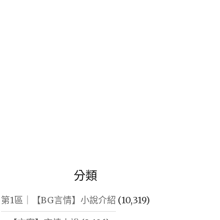
鍵
字:
分類
第1區｜【BG言情】小說介紹
(10,319)