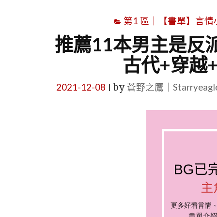
第1 區｜【書單】言情小說書
推薦11本男主是反
古代+穿越
2021-12-08
by
蒼野之鷹｜Starryeag
|