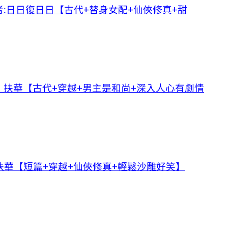
:日日復日日【古代+替身女配+仙俠修真+甜
扶華【古代+穿越+男主是和尚+深入人心有劇情
華【短篇+穿越+仙俠修真+輕鬆沙雕好笑】