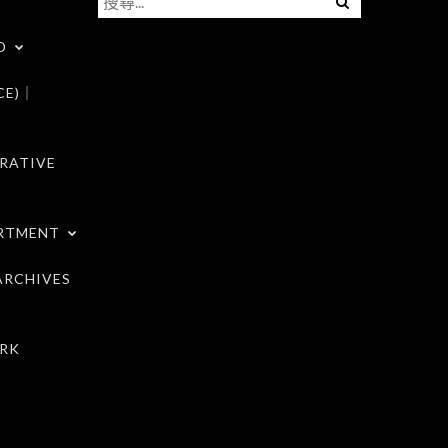
尋
D
關
鍵
CE)｜
字:
RATIVE
RTMENT
RCHIVES
RK