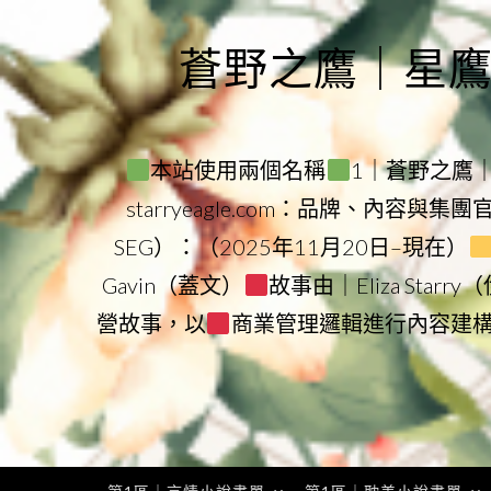
Skip
to
蒼野之鷹｜星鷹集團
content
本站使用兩個名稱
1｜蒼野之鷹｜Sta
starryeagle.com：品牌、內容與集
SEG）：（2025年11月20日–現在）
Gavin（蓋文）
故事由｜Eliza Star
營故事，以
商業管理邏輯進行內容建