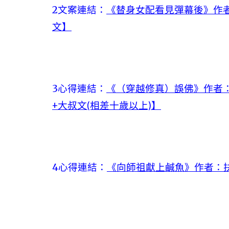
2文案連結：
《替身女配看見彈幕後》作者
文】
3心得連結：
《（穿越修真）誤佛》作者：
+大叔文(相差十歲以上)】
4心得連結：
《向師祖獻上鹹魚》作者：扶