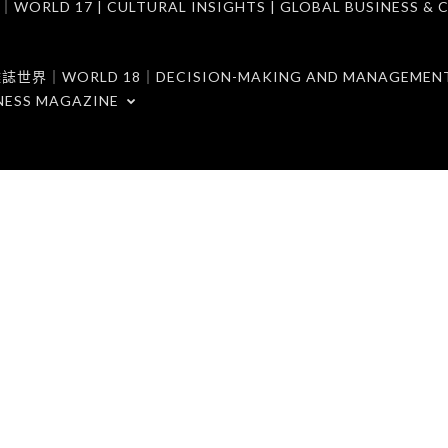
7 | CULTURAL INSIGHTS | GLOBAL BUSINESS & C
ORLD 18｜DECISION-MAKING AND MANAGEMENT 
NESS MAGAZINE