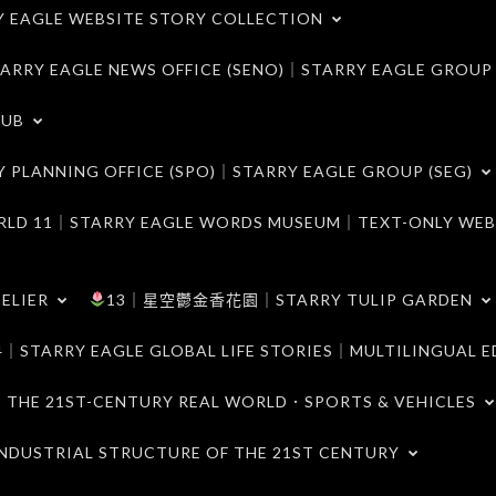
LE WEBSITE STORY COLLECTION
 EAGLE NEWS OFFICE (SENO)｜STARRY EAGLE GROUP
LUB
ANNING OFFICE (SPO)｜STARRY EAGLE GROUP (SEG)
｜STARRY EAGLE WORDS MUSEUM｜TEXT-ONLY WEB
ELIER
13｜星空鬱金香花園｜STARRY TULIP GARDEN
RY EAGLE GLOBAL LIFE STORIES｜MULTILINGUAL E
21ST-CENTURY REAL WORLD．SPORTS & VEHICLES
TRIAL STRUCTURE OF THE 21ST CENTURY