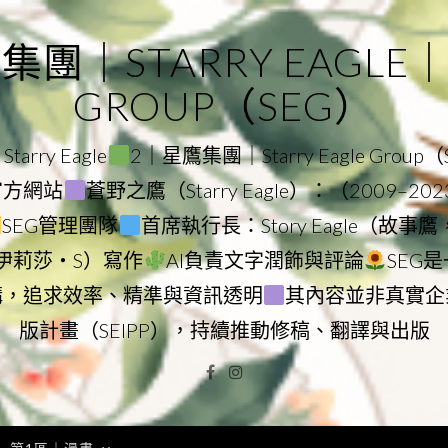
｜STARRY EAGLE｜ST
GROUP（SEG）
rry Eagle
2｜星鷹集團｜Starry Eagle Group
團官方網站
蒼野之鷹（Starry Eagle）：（2009–20
SEG管理團隊
首席執行長：Story Eagle（故事
ry（伊莉莎・S）寫作
AI負責文字潤飾與評論
SEG
構，追求效率、精準與資訊透明
其內容並非真實企
版計畫（SEIPP），持續推動修稿、翻譯與出版
Facebook
Instagram