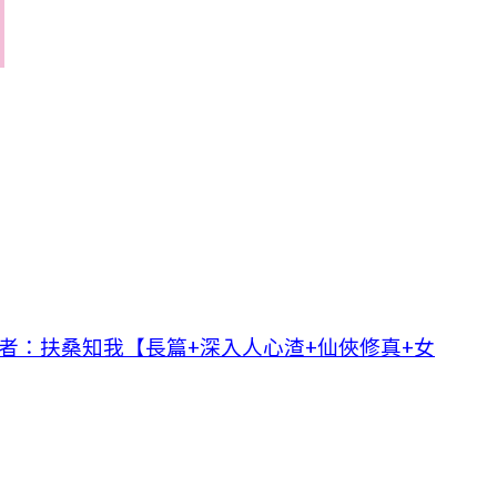
作者：扶桑知我【長篇+深入人心渣+仙俠修真+女