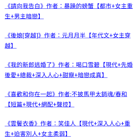
《請向我告白》作者：暴躁的螃蟹【都市+女主重
生+男主暗戀】
《後娘[穿越]》作者：元月月半【年代文+女主穿
越】
《我的新郎逃婚了》作者：喝口雪碧【現代+先婚
後愛+總裁+深入人心+甜寵+暗戀成真】
《喜歡和你在一起》作者:不披馬甲太銷魂/春和
【短篇+現代+網配+聲控】
《雲鬢衣香》作者：笑佳人【現代+深入人心+重
生+迫害別人+女主柔弱】