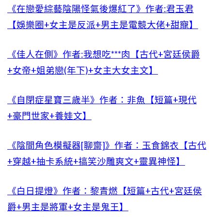
《在戀愛綜藝陰陽怪氣後爆紅了》作者:君玉君
【娛樂圈+女主是反派+男主是電競大佬+甜寵】
《佳人在側》作者:我想吃***肉【古代+宮廷侯爵
+女帝+姐弟戀(年下)+女主大女主文】
《自閉症星寶三歲半》作者：非魚【短篇+現代
+豪門世家+養娃文】
《陰間角色模擬器[聊齋]》作者：玉食錦衣【古代
+穿越+抽卡系統+搞笑沙雕爽文+靈異神怪】
《白日提燈》作者：黎青燃【短篇+古代+宮廷侯
爵+男主是將軍+女主是鬼王】