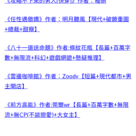
《攻略不下來的男人[快穿]》作者：袖側
《任性遇傲嬌》作者：明月聽風【現代+破鏡重圓
+總裁+甜寵】
《八十一道送命題》作者:條紋花瓶【長篇+百萬字
數+無限流+科幻+遊戲網遊+懸疑推理】
《雲邊咖啡館》作者：Zoody【短篇+現代都市+男
主開店】
《前方高能》作者:莞爾wr【長篇+百萬字數+無限
流+無CP(不談戀愛)+大女主】