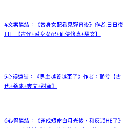
4文案連結：
《替身女配看見彈幕後》作者:日日復
日日【古代+替身女配+仙俠修真+甜文】
5心得連結：
《男主越養越歪了》作者：翳兮【古
代+養成+爽文+甜寵】
6心得連結：
《穿成短命白月光後，和反派HE了》