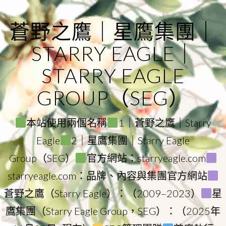
Skip
to
蒼野之鷹｜星鷹集團｜
content
STARRY EAGLE｜
STARRY EAGLE
GROUP（SEG）
本站使用兩個名稱
1｜蒼野之鷹｜Starry
Eagle
2｜星鷹集團｜Starry Eagle
Group（SEG）
官方網站：starryeagle.com
starryeagle.com：品牌、內容與集團官方網站
蒼野之鷹（Starry Eagle）：（2009–2023）
星
鷹集團（Starry Eagle Group，SEG）：（2025年