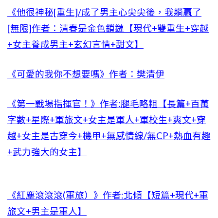
《他很神秘[重生]/成了男主心尖尖後，我躺贏了
[無限]作者：清春是金色鎖鏈【現代+雙重生+穿越
+女主養成男主+玄幻言情+甜文】
《可愛的我你不想要嗎》作者：樊清伊
《第一戰場指揮官！》作者:腿毛略粗【長篇+百萬
字數+星際+軍旅文+女主是軍人+軍校生+爽文+穿
越+女主是古穿今+機甲+無感情線/無CP+熱血有趣
+武力強大的女主】
《紅塵滾滾滾(軍旅）》作者:北傾【短篇+現代+軍
旅文+男主是軍人】