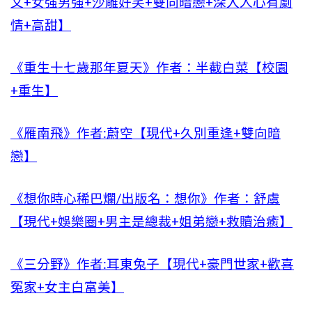
文+女强男強+沙雕好笑+雙向暗戀+深入人心有劇
情+高甜】
《重生十七歲那年夏天》作者：半截白菜【校園
+重生】
《雁南飛》作者:蔚空【現代+久別重逢+雙向暗
戀】
《想你時心稀巴爛/出版名：想你》作者：舒虞
【現代+娛樂圈+男主是總裁+姐弟戀+救贖治癒】
《三分野》作者:耳東兔子【現代+豪門世家+歡喜
冤家+女主白富美】