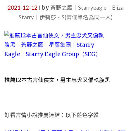
2021-12-12
by
蒼野之鷹｜Starryeagle｜Eliza
|
Starry｜伊莉莎・S(兩個筆名為同一人)
推薦12本古言仙俠文，男主忠犬又偏執腹黑
好看言情小說推薦連結：以下藍色字體