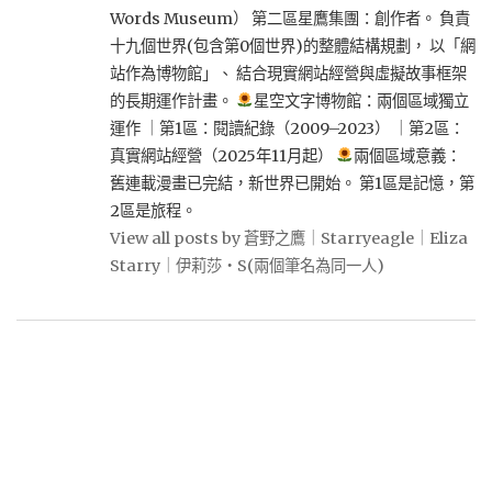
Words Museum） 第二區星鷹集團：創作者。 負責
十九個世界(包含第0個世界)的整體結構規劃， 以「網
站作為博物館」、 結合現實網站經營與虛擬故事框架
的長期運作計畫。
星空文字博物館：兩個區域獨立
運作 ｜第1區：閱讀紀錄（2009–2023） ｜第2區：
真實網站經營（2025年11月起）
兩個區域意義：
舊連載漫畫已完結，新世界已開始。 第1區是記憶，第
2區是旅程。
View all posts by 蒼野之鷹｜Starryeagle｜Eliza
Starry｜伊莉莎・S(兩個筆名為同一人)