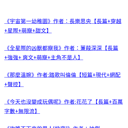
《宇宙第一幼稚園》作者：長樂思央【長篇+穿越
+星際+萌寵+甜文】
《全星際的凶獸都寵我》作者：蒹葭深深【長篇
+強強+ 爽文+萌寵+主角不是人】
《那麼溫婉》作者:踏歌叫倫倫【短篇+現代+網配
+聲控】
《今天也沒變成玩偶呢》作者:花花了【長篇+百萬
字數+無限流】