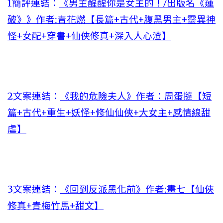
1簡評連結：
《男主醒醒你是女主的！/出版名《蓮
破》》作者:青花燃【長篇+古代+腹黑男主+靈異神
怪+女配+穿書+仙俠修真+深入人心渣】
2文案連結：
《我的危險夫人》作者：周蛋撻【短
篇+古代+重生+妖怪+修仙仙俠+大女主+感情線甜
虐】
3文案連結：
《回到反派黑化前》作者:畫七【仙俠
修真+青梅竹馬+甜文】