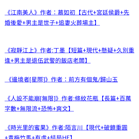
《江南美人》作者：慕如初【古代+宮廷侯爵+先
婚後愛+男主是世子+追妻火葬場主】
《寂靜江上》作者:丁墨【短篇+現代+懸疑+久別重
逢+男主是退伍武警的飯店老闆】
《邊境者[星際]》作者：前方有個鬼/歸山玉
《人設不能崩[無限]》作者:條紋花瓶【長篇+百萬
字數+無限流+恐怖+爽文】
《時光里的蜜果》作者:陌言川【現代+破鏡重圓
+青梅竹馬+有虐+結局HE】