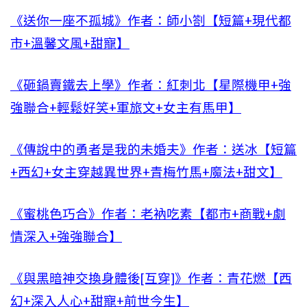
《送你一座不孤城》作者：師小劄【短篇+現代都
市+溫馨文風+甜寵】
《砸鍋賣鐵去上學》作者：紅刺北【星際機甲+強
強聯合+輕鬆好笑+軍旅文+女主有馬甲】
《傳說中的勇者是我的未婚夫》作者：送冰【短篇
+西幻+女主穿越異世界+青梅竹馬+魔法+甜文】
《蜜桃色巧合》作者：老衲吃素【都市+商戰+劇
情深入+強強聯合】
《與黑暗神交換身體後[互穿]》作者：青花燃【西
幻+深入人心+甜寵+前世今生】