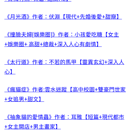
《月光酒》作者：伏淵【現代+先婚後愛+甜寵】
《撞臉夫婦[娛樂圈]》作者：小孩愛吃糖【女主
+娛樂圈+ 高甜+總裁+深入人心有劇情】
《太行道》作者：不若的馬甲【靈異玄幻+深入人
心】
《瘋貓症》作者:雲水迷蹤【高中校園+雙豪門世家
+女追男+甜文】
《抽象貓的愛情蟲》作者：耳雅【短篇+現代都市
+女主開店+男主畫家】