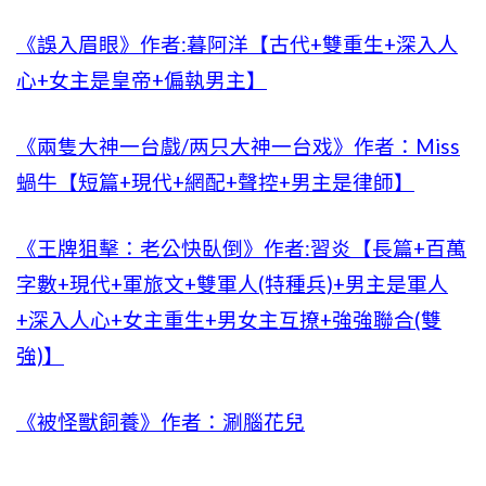
《誤入眉眼》作者:暮阿洋【古代+雙重生+深入人
心+女主是皇帝+偏執男主】
《兩隻大神一台戲/两只大神一台戏》作者：Miss
蝸牛【短篇+現代+網配+聲控+男主是律師】
《王牌狙擊：老公快臥倒》作者:習炎【長篇+百萬
字數+現代+軍旅文+雙軍人(特種兵)+男主是軍人
+深入人心+女主重生+男女主互撩+強強聯合(雙
強)】
《被怪獸飼養》作者：涮腦花兒