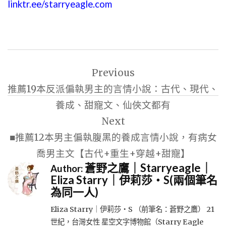
linktr.ee/starryeagle.com
文
Previous
章
推薦19本反派偏執男主的言情小說：古代、現代、
導
養成、甜寵文、仙俠文都有
覽
Next
■推薦12本男主偏執腹黑的養成言情小說，有病女
喬男主文【古代+重生+穿越+甜寵】
蒼野之鷹｜Starryeagle｜
Author:
Eliza Starry｜伊莉莎・S(兩個筆名
為同一人)
Eliza Starry｜伊莉莎・S （前筆名：蒼野之鷹） 21
世紀，台灣女性 星空文字博物館（Starry Eagle