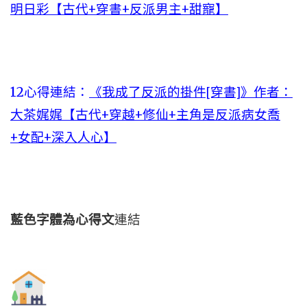
明日彩【古代+穿書+反派男主+甜寵】
12心得連結：
《我成了反派的掛件[穿書]》作者：
大茶娓娓【古代+穿越+修仙+主角是反派病女喬
+女配+深入人心】
藍色字體為心得文
連結