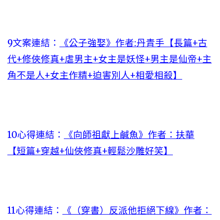
9文案連結：
《公子強娶》作者:丹青手【長篇+古
代+修俠修真+虐男主+女主是妖怪+男主是仙帝+主
角不是人+女主作精+迫害別人+相愛相殺】
10心得連結：
《向師祖獻上鹹魚》作者：扶華
【短篇+穿越+仙俠修真+輕鬆沙雕好笑】
11心得連結：
《（穿書）反派他拒絕下線》作者：