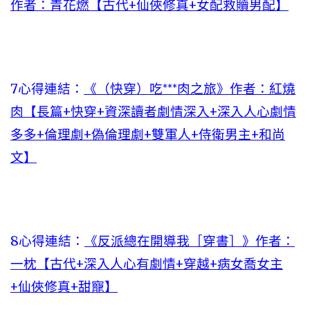
作者：青花燃【古代+仙俠修真+女配救贖男配】
7心得連結：
《（快穿）吃***肉之旅》作者：紅燒
肉【長篇+快穿+資深讀者劇情深入+深入人心劇情
多多+倫理劇+偽倫理劇+雙軍人+侍衛男主+和尚
文】
8心得連結：
《反派總在開導我［穿書］》作者：
一枕【古代+深入人心有劇情+穿越+病女喬女主
+仙俠修真+甜寵】