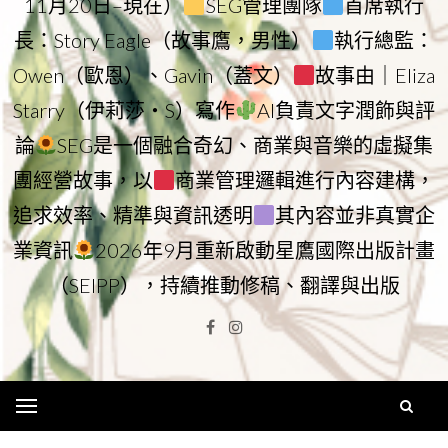
11月20日–現在）
SEG管理團隊
首席執行
長：Story Eagle（故事鷹，男性）
執行總監：
Owen（歐恩）、Gavin（蓋文）
故事由｜Eliza
Starry（伊莉莎・S）寫作
AI負責文字潤飾與評
論
SEG是一個融合奇幻、商業與音樂的虛擬集
團經營故事，以
商業管理邏輯進行內容建構，
追求效率、精準與資訊透明
其內容並非真實企
業資訊
2026年9月重新啟動星鷹國際出版計畫
（SEIPP），持續推動修稿、翻譯與出版
Facebook
Instagram
Menu