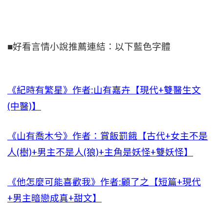
■好看言情小說推薦連結：以下藍色字體
《紀時有繁星》作者:山有嘉卉【現代+雙醫生文
(中醫)】
《山有喬木兮》作者：賞飯罰餓【古代+女主不是
人(樹)+男主不是人(狼)+主角是妖怪+雙妖怪】
《他怎麼可能喜歡我》作者:顧了之【短篇+現代
+男主暗戀成真+甜文】