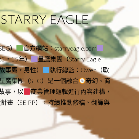
ARRY EAGLE
（SEG）
官方網站：starryeagle.com
023，15年）
星鷹集團（Starry Eagle
le（故事鷹，男性）
執行總監：Owen（歐
星鷹集團（SEG）是一個融合
奇幻、商
故事，以
商業管理邏輯進行內容建構，
版計畫（SEIPP），持續推動修稿、翻譯與