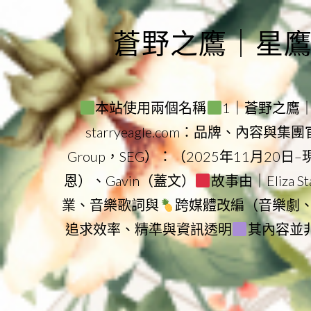
Skip
to
蒼野之鷹｜星鷹集團
content
本站使用兩個名稱
1｜蒼野之鷹｜Sta
starryeagle.com：品牌、內容與
Group，SEG）：（2025年11月20日
恩）、Gavin（蓋文）
故事由｜Eliza 
業、音樂歌詞與
跨媒體改編（音樂劇
追求效率、精準與資訊透明
其內容並