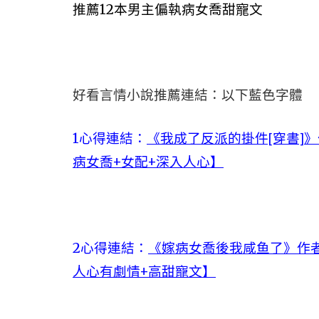
推薦12本男主偏執病女喬甜寵文
好看言情小說推薦連結：以下藍色字體
1心得連結：
《我成了反派的掛件[穿書]
病女喬+女配+深入人心】
2心得連結：
《嫁病女喬後我咸鱼了》作者
人心有劇情+高甜寵文】