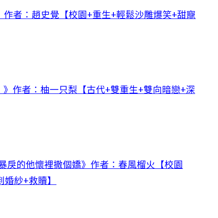
作者：趙史覺【校園+重生+輕鬆沙雕爆笑+甜寵
》作者：柚一只梨【古代+雙重生+雙向暗戀+深
在暴戾的他懷裡撒個嬌》作者：春風榴火【校園
到婚紗+救贖】