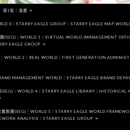
第1區｜漫畫
｜STARRY EAGLE GROUP｜STARRY EAGLE MAP WORL
)｜WORLD 1｜VIRTUAL WORLD (MANAGEMENT OFFI
RRY EAGLE GROUP
D 2｜REAL WORLD｜FIRST-GENERATION ADMINIST
MANAGEMENT WORLD｜STARRY EAGLE BRAND DEPA
ORLD 4｜STARRY EAGLE LIBRARY｜HISTORICAL A
EG)｜WORLD 5｜STARRY EAGLE WORLD FRAMEWO
MEWORK ANALYSIS｜STARRY EAGLE GROUP