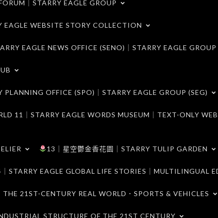
ORUM｜STARRY EAGLE GROUP
LE WEBSITE STORY COLLECTION
 EAGLE NEWS OFFICE (SENO)｜STARRY EAGLE GROUP
LUB
ANNING OFFICE (SPO)｜STARRY EAGLE GROUP (SEG)
｜STARRY EAGLE WORDS MUSEUM｜TEXT-ONLY WEB
ELIER
13｜星空鬱金香花園｜STARRY TULIP GARDEN
RY EAGLE GLOBAL LIFE STORIES｜MULTILINGUAL E
21ST-CENTURY REAL WORLD．SPORTS & VEHICLES
TRIAL STRUCTURE OF THE 21ST CENTURY