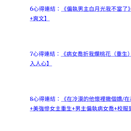
6心得連結：
《偏執男主白月光我不當了》
+爽文】
7心得連結：
《病女喬折我爛桃花（重生）
入人心】
8心得連結：
《在冷漠的他懷裡撒個嬌/
+美強慘女主重生+男主偏執病女喬+校服