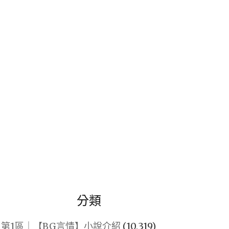
關
鍵
字:
分類
第1區｜【BG言情】小說介紹
(10,319)