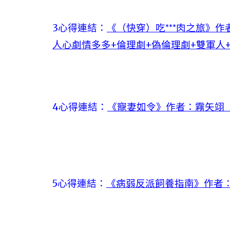
3心得連結：
《（快穿）吃***肉之旅》
人心劇情多多+倫理劇+偽倫理劇+雙軍人
4心得連結：
《寵妻如令》作者：霧矢翊【
5心得連結：
《病弱反派飼養指南》作者：