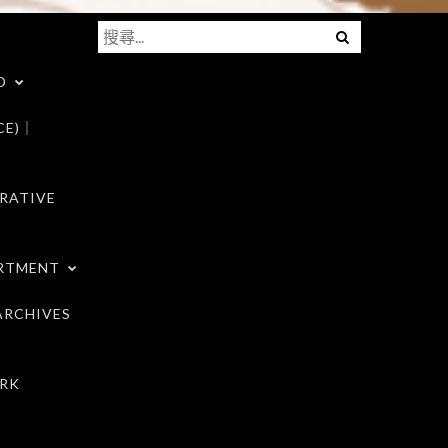
搜
Menu
尋
D
關
鍵
CE)｜
字:
RATIVE
RTMENT
RCHIVES
RK