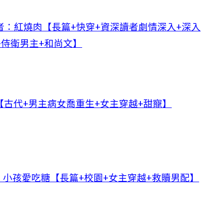
作者：紅燒肉【長篇+快穿+資深讀者劇情深入+深入
+侍衛男主+和尚文】
古代+男主病女喬重生+女主穿越+甜寵】
小孩愛吃糖【長篇+校園+女主穿越+救贖男配】