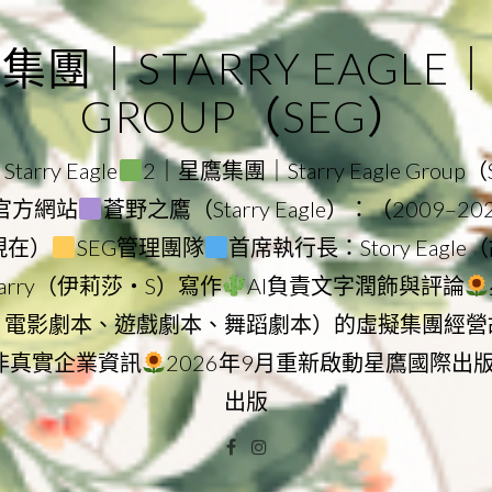
｜STARRY EAGLE｜ST
GROUP（SEG）
rry Eagle
2｜星鷹集團｜Starry Eagle Group
集團官方網站
蒼野之鷹（Starry Eagle）：（2009–2
–現在）
SEG管理團隊
首席執行長：Story Eag
Starry（伊莉莎・S）寫作
AI負責文字潤飾與評論
、電影劇本、遊戲劇本、舞蹈劇本）的虛擬集團經營
非真實企業資訊
2026年9月重新啟動星鷹國際出
出版
Facebook
Instagram