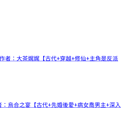
》作者：大茶娓娓【古代+穿越+修仙+主角是反派
：烏合之宴【古代+先婚後愛+病女喬男主+深入