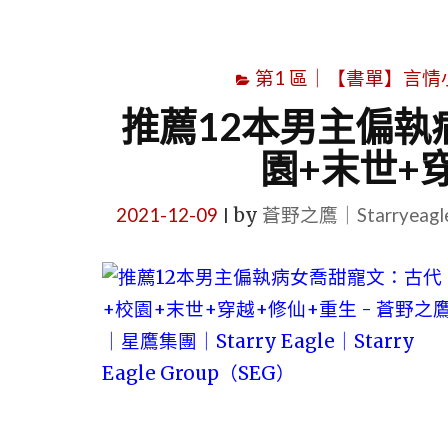
第1 區｜【書單】言情小說書
推薦12本男主偏執
園+末世+
2021-12-09
by
蒼野之鷹｜Starryeag
|