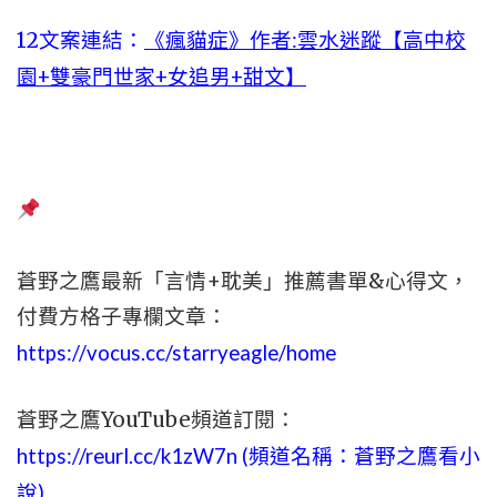
12文案連結：
《瘋貓症》作者:雲水迷蹤【高中校
園+雙豪門世家+女追男+甜文】
蒼野之鷹最新「言情+耽美」推薦書單&心得文，
付費方格子專欄文章：
https://vocus.cc/starryeagle/home
蒼野之鷹YouTube頻道訂閱：
https://reurl.cc/k1zW7n (頻道名稱：蒼野之鷹看小
說)