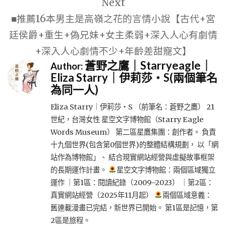
Next
■推薦16本男主是高嶺之花的言情小說【古代+宮
廷侯爵+重生+偽兄妹+女主柔弱+深入人心有劇情
+深入人心劇情不少+年齡差甜寵文】
蒼野之鷹｜Starryeagle｜
Author:
Eliza Starry｜伊莉莎・S(兩個筆名
為同一人)
Eliza Starry｜伊莉莎・S （前筆名：蒼野之鷹） 21
世紀，台灣女性 星空文字博物館（Starry Eagle
Words Museum） 第二區星鷹集團：創作者。 負責
十九個世界(包含第0個世界)的整體結構規劃， 以「網
站作為博物館」、 結合現實網站經營與虛擬故事框架
的長期運作計畫。
星空文字博物館：兩個區域獨立
運作 ｜第1區：閱讀紀錄（2009–2023） ｜第2區：
真實網站經營（2025年11月起）
兩個區域意義：
舊連載漫畫已完結，新世界已開始。 第1區是記憶，第
2區是旅程。