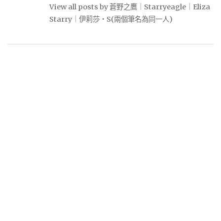
View all posts by 蒼野之鷹｜Starryeagle｜Eliza
Starry｜伊莉莎・S(兩個筆名為同一人)