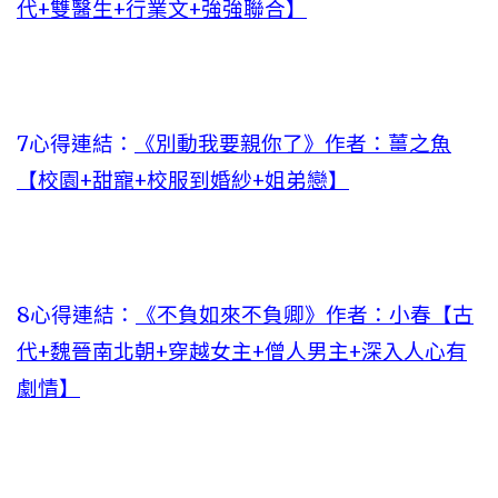
代+雙醫生+行業文+強強聯合】
7心得連結：
《別動我要親你了》作者：薑之魚
【校園+甜寵+校服到婚紗+姐弟戀】
8心得連結：
《不負如來不負卿》作者：小春【古
代+魏晉南北朝+穿越女主+僧人男主+深入人心有
劇情】