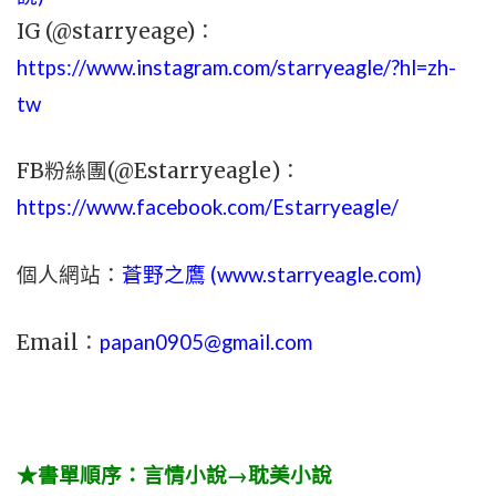
IG (@starryeage)：
https://www.instagram.com/starryeagle/?hl=zh-
tw
FB粉絲團(@Estarryeagle)：
https://www.facebook.com/Estarryeagle/
個人網站：
蒼野之鷹 (
www.
starryeagle.com
)
Email：
papan0905@gmail.com
★書單順序：言情小說→耽美小說