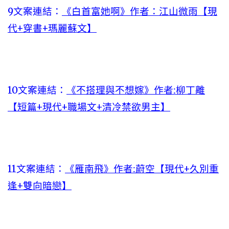
9文案連結：
《白首富她啊》作者：江山微雨【現
代+穿書+瑪麗蘇文】
10文案連結：
《不搭理與不想嫁》作者:柳丁離
【短篇+現代+職場文+清冷禁欲男主】
11文案連結：
《雁南飛》作者:蔚空【現代+久別重
逢+雙向暗戀】