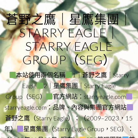
Skip
to
蒼野之鷹｜星鷹集團｜
content
STARRY EAGLE｜
STARRY EAGLE
GROUP（SEG）
本站使用兩個名稱
1｜蒼野之鷹｜Starry
Eagle
2｜星鷹集團｜Starry Eagle
Group（SEG）
官方網站：starryeagle.com
starryeagle.com：品牌、內容與集團官方網站
蒼野之鷹（Starry Eagle）：（2009–2023，15
年）
星鷹集團（Starry Eagle Group，SEG）：