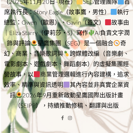
（2025年11月20日–現在）
SEG管理團隊
首
席執行長：Story Eagle（故事鷹，男性）
執行
總監：Owen（歐恩）、Gavin（蓋文）
故事由
｜Eliza Starry（伊莉莎・S）寫作
AI負責文字潤
飾與評論
星鷹集團（SEG）是一個融合
奇
幻、商業、音樂歌詞與
跨媒體改編（音樂劇、
電影劇本、遊戲劇本、舞蹈劇本）的虛擬集團經
營故事，以
商業管理邏輯進行內容建構，追求
效率、精準與資訊透明
其內容並非真實企業資
訊
2026年9月重新啟動星鷹國際出版計畫
（SEIPP），持續推動修稿、翻譯與出版
Facebook
Instagram