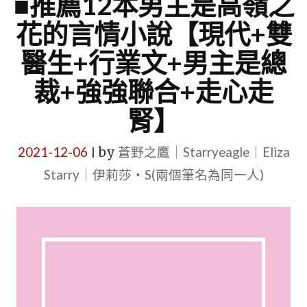
■推薦12本男主是高嶺之
花的言情小說【現代+雙
醫生+行業文+男主是總
裁+強強聯合+走心走
腎】
2021-12-06
by
蒼野之鷹｜Starryeagle｜Eliza
|
Starry｜伊莉莎・S(兩個筆名為同一人)