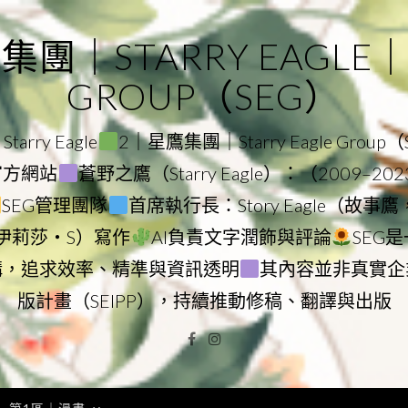
｜STARRY EAGLE｜ST
GROUP（SEG）
rry Eagle
2｜星鷹集團｜Starry Eagle Group
團官方網站
蒼野之鷹（Starry Eagle）：（2009–20
SEG管理團隊
首席執行長：Story Eagle（故事
ry（伊莉莎・S）寫作
AI負責文字潤飾與評論
SEG
構，追求效率、精準與資訊透明
其內容並非真實企
版計畫（SEIPP），持續推動修稿、翻譯與出版
Facebook
Instagram