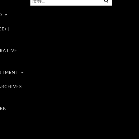
尋
D
關
鍵
CE)｜
字:
RATIVE
RTMENT
RCHIVES
RK