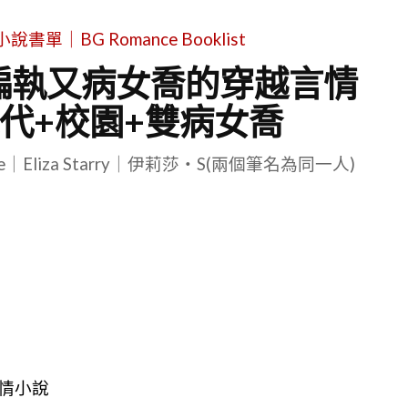
單｜BG Romance Booklist
偏執又病女喬的穿越言情
代+校園+雙病女喬
le｜Eliza Starry｜伊莉莎・S(兩個筆名為同一人)
情小說