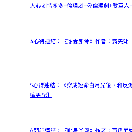
人心劇情多多+倫理劇+偽倫理劇+雙軍人
4心得連結：
《寵妻如令》作者：霧矢翊【
5心得連結：
《穿成短命白月光後，和反派
贖男配】
6簡評連結：
《貼身丫鬟》作者：西瓜尼姑