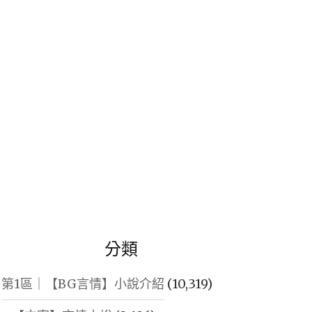
鍵
字:
分類
第1區｜【BG言情】小說介紹
(10,319)