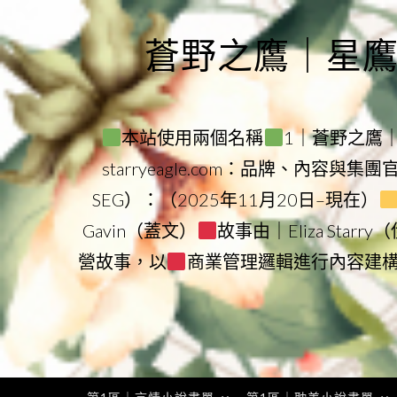
Skip
to
蒼野之鷹｜星鷹集團
content
本站使用兩個名稱
1｜蒼野之鷹｜Sta
starryeagle.com：品牌、內容與集
SEG）：（2025年11月20日–現在）
Gavin（蓋文）
故事由｜Eliza Star
營故事，以
商業管理邏輯進行內容建