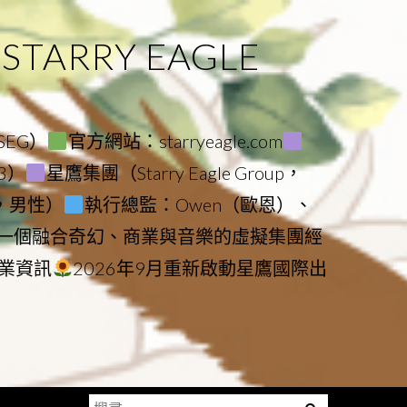
ARRY EAGLE
（SEG）
官方網站：starryeagle.com
23）
星鷹集團（Starry Eagle Group，
鷹，男性）
執行總監：Owen（歐恩）、
是一個融合奇幻、商業與音樂的虛擬集團經
業資訊
2026年9月重新啟動星鷹國際出
搜
Menu