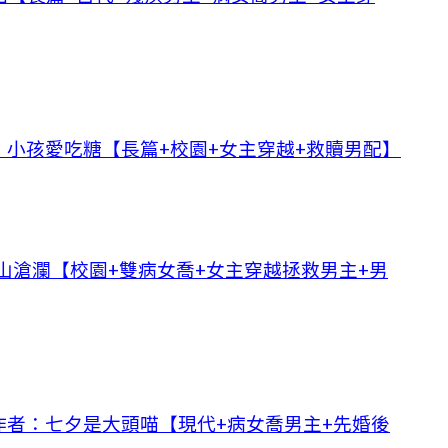
小孩愛吃糖【長篇+校園+女主穿越+救贖男配】
山滄瀾【校園+雙病女喬+女主穿越拯救男主+男
作者：七夕是大頭喵【現代+病女喬男主+先婚後