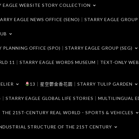
LE WEBSITE STORY COLLECTION
 EAGLE NEWS OFFICE (SENO)｜STARRY EAGLE GROUP
LUB
ANNING OFFICE (SPO)｜STARRY EAGLE GROUP (SEG)
｜STARRY EAGLE WORDS MUSEUM｜TEXT-ONLY WEB
ELIER
13｜星空鬱金香花園｜STARRY TULIP GARDEN
RY EAGLE GLOBAL LIFE STORIES｜MULTILINGUAL E
21ST-CENTURY REAL WORLD．SPORTS & VEHICLES
TRIAL STRUCTURE OF THE 21ST CENTURY