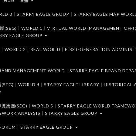
第1區｜漫畫
｜STARRY EAGLE GROUP｜STARRY EAGLE MAP WORL
)｜WORLD 1｜VIRTUAL WORLD (MANAGEMENT OFFI
RRY EAGLE GROUP
D 2｜REAL WORLD｜FIRST-GENERATION ADMINIST
MANAGEMENT WORLD｜STARRY EAGLE BRAND DEPA
ORLD 4｜STARRY EAGLE LIBRARY｜HISTORICAL A
EG)｜WORLD 5｜STARRY EAGLE WORLD FRAMEWO
MEWORK ANALYSIS｜STARRY EAGLE GROUP
ORUM｜STARRY EAGLE GROUP