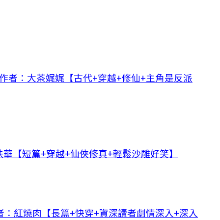
》作者：大茶娓娓【古代+穿越+修仙+主角是反派
華【短篇+穿越+仙俠修真+輕鬆沙雕好笑】
作者：紅燒肉【長篇+快穿+資深讀者劇情深入+深入