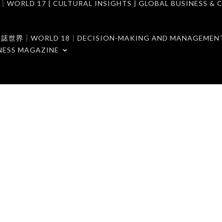
7 | CULTURAL INSIGHTS | GLOBAL BUSINESS & C
ORLD 18｜DECISION-MAKING AND MANAGEMENT 
NESS MAGAZINE