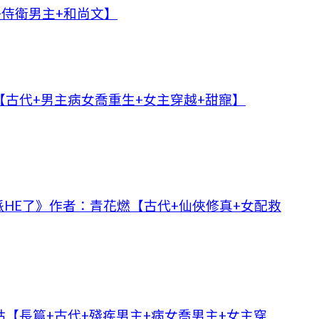
+侍衛男主+和尚文】
古代+男主病女喬重生+女主穿越+甜寵】
HE了》作者：青花燃【古代+仙俠修真+女配救
【長篇+古代+殘疾男主+病女喬男主+女主穿