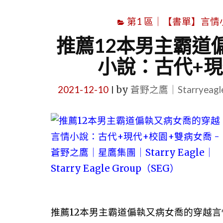
第1 區｜【書單】言情小說書
推薦12本男主霸道
小說：古代+現
2021-12-10
by
蒼野之鷹｜Starryeag
|
推薦12本男主霸道偏執又病女喬的穿越言