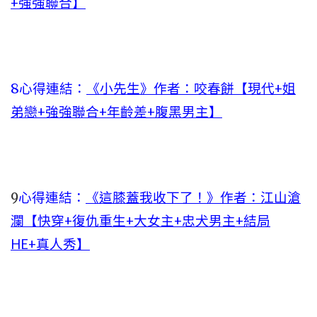
+強強聯合】
8心得連結：
《小先生》作者：咬春餅【現代+姐
弟戀+強強聯合+年齡差+腹黑男主】
9
心得連結：
《這膝蓋我收下了！》作者：江山滄
瀾【快穿+復仇重生+大女主+忠犬男主+結局
HE+真人秀】