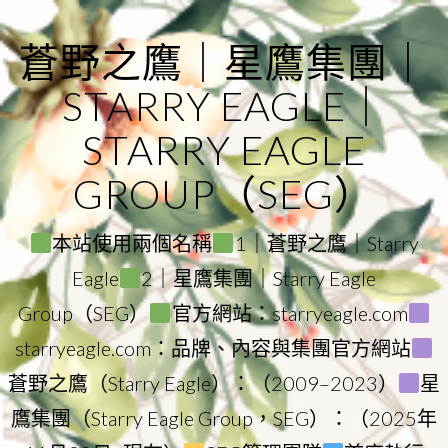
Skip
to
蒼野之鷹｜星鷹集團｜
content
STARRY EAGLE｜
STARRY EAGLE
GROUP（SEG）
本站使用兩個名稱
1｜蒼野之鷹｜Starry
Eagle
2｜星鷹集團｜Starry Eagle
Group（SEG）
官方網站：starryeagle.com
starryeagle.com：品牌、內容與集團官方網站
蒼野之鷹（Starry Eagle）：（2009–2023）
星
鷹集團（Starry Eagle Group，SEG）：（2025年