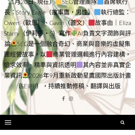
11月20日–現在）
SEG管理團隊
首席執行
長：Story Eagle（故事鷹，男性）
執行總監：
Owen（歐恩）、Gavin（蓋文）
故事由｜Eliza
Starry（伊莉莎・S）寫作
AI負責文字潤飾與評
論
SEG是一個融合奇幻、商業與音樂的虛擬集
團經營故事，以
商業管理邏輯進行內容建構，
追求效率、精準與資訊透明
其內容並非真實企
業資訊
2026年9月重新啟動星鷹國際出版計畫
（SEIPP），持續推動修稿、翻譯與出版
Facebook
Instagram
Menu