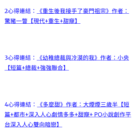
2心得連結：
《重生後我接手了豪門祖宗》作者：
驚豬一瞥【現代+重生+甜寵】
3心得連結：
《幼稚總裁與冷漠的我》作者：小央
【短篇+總裁+強強聯合】
4心得連結：
《多麼甜》作者：大煙煙三歲半【短
篇+都市+深入人心劇情多多+甜寵+ PO小說創作平
台深入人心雙向暗戀】