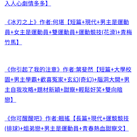
入人心劇情多多】
《冰刃之上》作者:何堪【短篇+現代+男主是運動
員+女主是運動員+雙運動員+運動競技(花滑)+青梅
竹馬】
《你引起了我的注意》作者:葉斐然【短篇+大學校
園+男主學霸+歡喜冤家+玄幻(奇幻)+腦洞大開+男
主自我攻略+題材新穎+甜寵+輕鬆好笑+雙向暗
戀】
《你可醒醒吧》作者:翹搖【長篇+現代+運競競技
(排球)+姐弟戀+男主是運動員+青春熱血甜寵文】