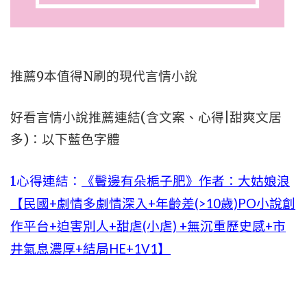
推薦9本值得N刷的現代言情小說
好看言情小說推薦連結(含文案、心得|甜爽文居
多)：以下藍色字體
1心得連結：
《鬢邊有朵梔子肥》作者：大姑娘浪
【民國+劇情多劇情深入+年齡差(>10歲)PO小說創
作平台+迫害別人+甜虐(小虐) +無沉重歷史感+市
井氣息濃厚+結局HE+1V1】