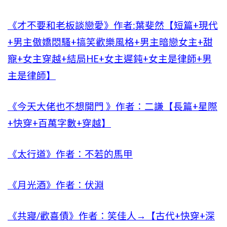
《才不要和老板談戀愛》作者:葉斐然【短篇+現代
+男主傲嬌悶騷+搞笑歡樂風格+男主暗戀女主+甜
寵+女主穿越+結局HE+女主遲鈍+女主是律師+男
主是律師】
《今天大佬也不想開門 》作者：二謙【長篇+星際
+快穿+百萬字數+穿越】
《太行道》作者：不若的馬甲
《月光酒》作者：伏淵
《共寢/歡喜債》作者：笑佳人→【古代+快穿+深