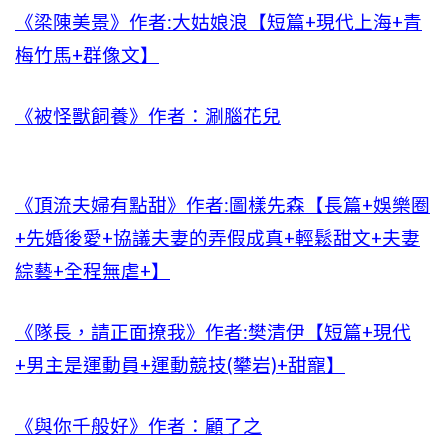
《梁陳美景》作者:大姑娘浪【短篇+現代上海+青
梅竹馬+群像文】
《被怪獸飼養》作者：涮腦花兒
《頂流夫婦有點甜》作者:圖樣先森【長篇+娛樂圈
+先婚後愛+協議夫妻的弄假成真+輕鬆甜文+夫妻
綜藝+全程無虐+】
《隊長，請正面撩我》作者:樊清伊【短篇+現代
+男主是運動員+運動競技(攀岩)+甜寵】
《與你千般好》作者：顧了之