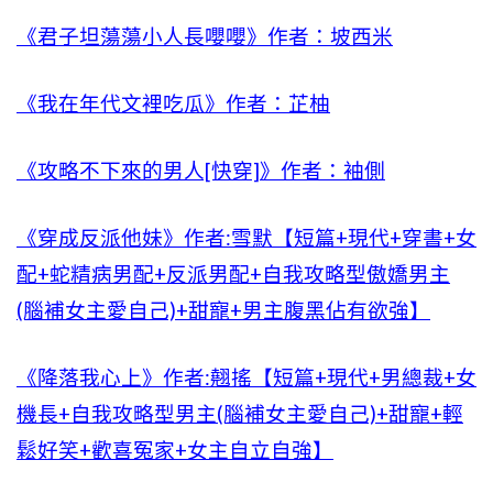
《君子坦蕩蕩小人長嚶嚶》作者：坡西米
《我在年代文裡吃瓜》作者：芷柚
《攻略不下來的男人[快穿]》作者：袖側
《穿成反派他妹》作者:雪默【短篇+現代+穿書+女
配+蛇精病男配+反派男配+自我攻略型傲嬌男主
(腦補女主愛自己)+甜寵+男主腹黑佔有欲強】
《降落我心上》作者:翹搖【短篇+現代+男總裁+女
機長+自我攻略型男主(腦補女主愛自己)+甜寵+輕
鬆好笑+歡喜冤家+女主自立自強】