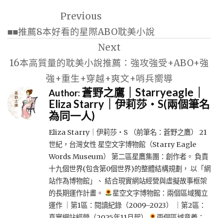
文
Previous
章
■■推薦8本好看的星際ABO耽美小說
導
Next
覽
16本高質量的耽美小說推薦：強攻強受+ABO+強
強+重生+穿越+爽文+哨兵嚮導
蒼野之鷹｜Starryeagle｜
Author:
Eliza Starry｜伊莉莎・S(兩個筆名
為同一人)
Eliza Starry｜伊莉莎・S （前筆名：蒼野之鷹） 21
世紀，台灣女性 星空文字博物館（Starry Eagle
Words Museum） 第二區星鷹集團：創作者。 負責
十九個世界(包含第0個世界)的整體結構規劃， 以「網
站作為博物館」、 結合現實網站經營與虛擬故事框架
的長期運作計畫。
星空文字博物館：兩個區域獨立
運作 ｜第1區：閱讀紀錄（2009–2023） ｜第2區：
真實網站經營（2025年11月起）
兩個區域意義：