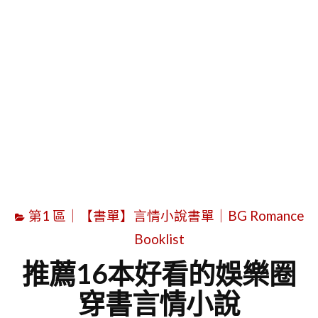
字
第1 區｜【書單】言情小說書單｜BG Romance
Booklist
推薦16本好看的娛樂圈
穿書言情小說