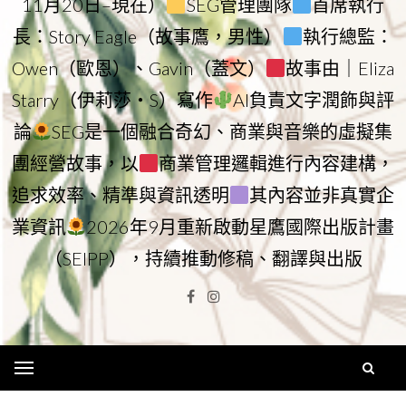
11月20日–現在）
SEG管理團隊
首席執行
長：Story Eagle（故事鷹，男性）
執行總監：
Owen（歐恩）、Gavin（蓋文）
故事由｜Eliza
Starry（伊莉莎・S）寫作
AI負責文字潤飾與評
論
SEG是一個融合奇幻、商業與音樂的虛擬集
團經營故事，以
商業管理邏輯進行內容建構，
追求效率、精準與資訊透明
其內容並非真實企
業資訊
2026年9月重新啟動星鷹國際出版計畫
（SEIPP），持續推動修稿、翻譯與出版
Facebook
Instagram
Menu