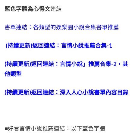
藍色字體為心得文
連結
書單連結：各類型的娛樂圈小說合集書單推薦
(持續更新)返回連結：言情小說推薦合集-1
(持續更新)返回連結：言情小說」推薦合集-2，其
他類型
(持續更新)返回連結：深入人心小說書單內容目錄
■好看言情小說推薦連結：以下藍色字體