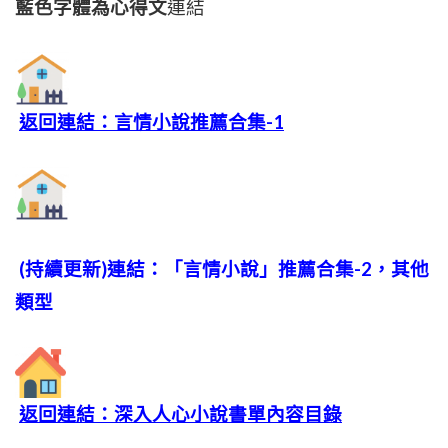
藍色字體為心得文
連結
返回連結：言情小說推薦合集-1
(持續更新)連結：「言情小說」推薦合集-2，其他
類型
返回連結：深入人心小說書單內容目錄