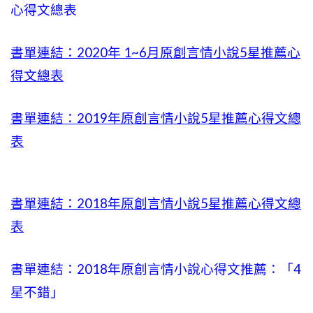
心得文總表
書單連結：2020年
1~6
月原創言情小說5星推薦心
得文總表
書單連結：2019年
原創言情小說5星推薦心得文總
表
書單連結：2018年原創言情小說5星推薦心得文總
表
書單連結：2018年原創言情小說心得文推薦：「4
星不錯」