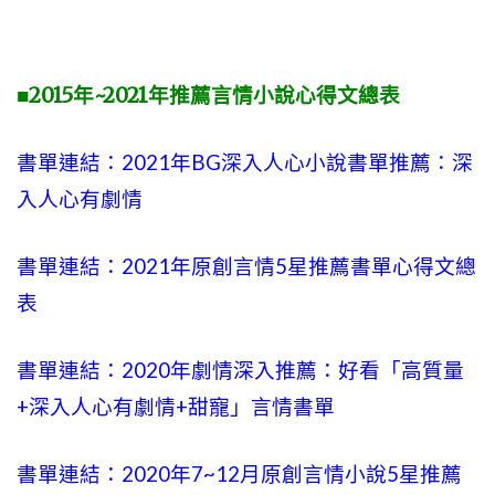
■2015年~2021年推薦言情小說心得文總表
書單連結：2021年BG深入人心小說書單推薦：深
入人心有劇情
書單連結：2021年原創言情5星推薦書單心得文總
表
書單連結：2020年劇情深入推薦：好看「高質量
+
深入人心有劇情
+甜寵」言情書單
書單連結：2020年
7~12
月原創言情小說5星推薦