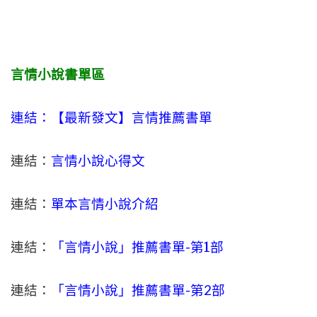
言情小說書單區
連結：【最新發文】
言情
推薦書單
連結：
言情小說心得文
連結：
單本言情小說介紹
連結：
「言情小說」推薦書單-
第1部
連結：
「言情小說」推薦書單-第2部