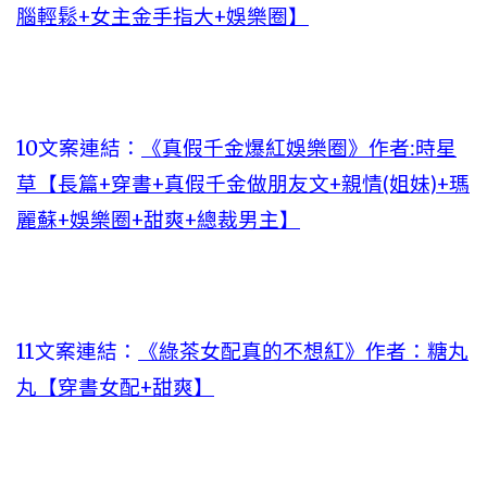
腦輕鬆+女主金手指大+娛樂圈】
10文案連結：
《真假千金爆紅娛樂圈》作者:時星
草【長篇+穿書+真假千金做朋友文+親情(姐妹)+瑪
麗蘇+娛樂圈+甜爽+總裁男主】
11文案連結：
《綠茶女配真的不想紅》作者：糖丸
丸【穿書女配+甜爽】