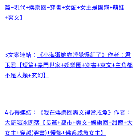
篇+現代+娛樂圈+穿書+女配+女主是團寵+萌娃
+爽文】
3文案連結：
《小海獺她靠睡覺爆紅了》作者：君
玉君【短篇+豪門世家+娛樂圈+穿書+爽文+主角都
不是人類+玄幻】
4心得連結：
《我在娛樂圈爽文裡當咸魚》作者：
大哥喝冰闊落【長篇+都市+爽文+娛樂圈+甜寵+大
女主+穿越(穿書)+慢熱+佛系咸魚女主】