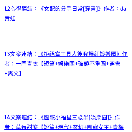
12心得連結：
《女配的分手日常[穿書]》作者：da
青蛙
13文案連結：
《拒絕當工具人後我爆紅娛樂圈》作
者：一門青衣【短篇+娛樂圈+破鏡不重圓+穿書
+爽文】
14文案連結：
《團寵小福星三歲半[娛樂圈]》作
者：草莓甜餅【短篇+現代+玄幻+團寵女主+青梅