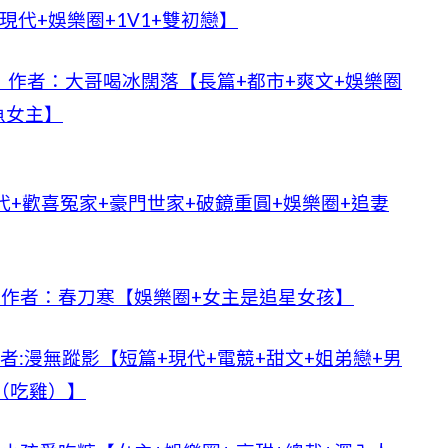
代+娛樂圈+1V1+雙初戀】
作者：大哥喝冰闊落【長篇+都市+爽文+娛樂圈
魚女主】
代+歡喜冤家+豪門世家+破鏡重圓+娛樂圈+追妻
》作者：春刀寒【娛樂圈+女主是追星女孩】
者:漫無蹤影【短篇+現代+電競+甜文+姐弟戀+男
（吃雞）】