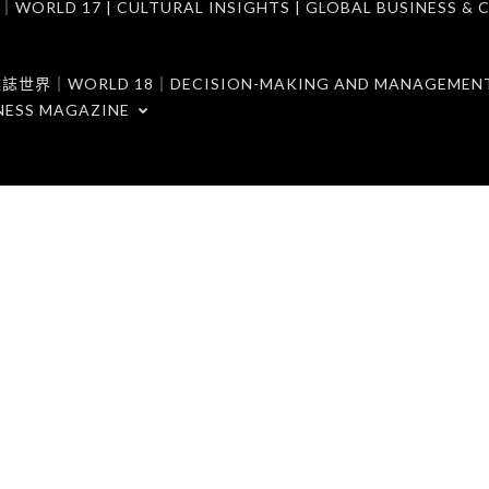
7 | CULTURAL INSIGHTS | GLOBAL BUSINESS & C
ORLD 18｜DECISION-MAKING AND MANAGEMENT 
NESS MAGAZINE