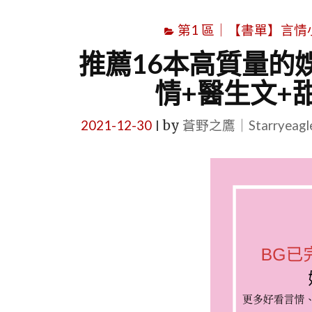
第1 區｜【書單】言情小說書
推薦16本高質量的
情+醫生文+
2021-12-30
by
蒼野之鷹｜Starryeag
|