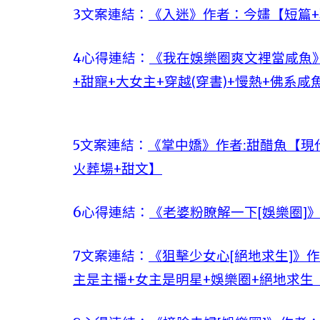
3文案連結：
《入迷》作者：今嫿【短篇+現
4心得連結：
《我在娛樂圈爽文裡當咸魚》
+甜寵+大女主+穿越(穿書)+慢熱+佛系咸
5文案連結：
《掌中嬌》作者:甜醋魚【現
火葬場+甜文】
6心得連結：
《老婆粉瞭解一下[娛樂圈]
7文案連結：
《狙擊少女心[絕地求生]》作
主是主播+女主是明星+娛樂圈+絕地求生