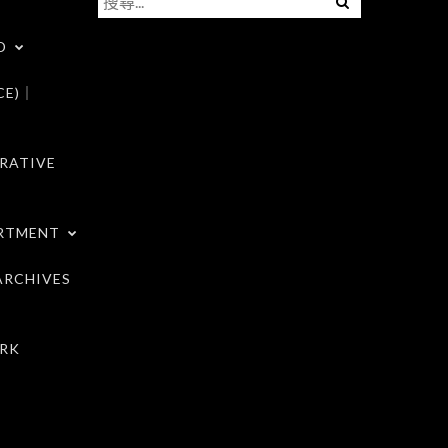
尋
D
關
鍵
CE)｜
字:
RATIVE
RTMENT
RCHIVES
RK