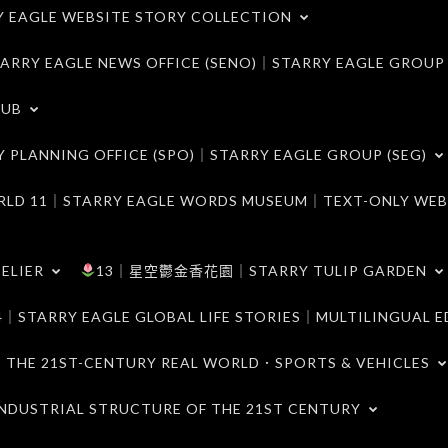
LE WEBSITE STORY COLLECTION
 EAGLE NEWS OFFICE (SENO)｜STARRY EAGLE GROUP
LUB
ANNING OFFICE (SPO)｜STARRY EAGLE GROUP (SEG)
｜STARRY EAGLE WORDS MUSEUM｜TEXT-ONLY WEB
ELIER
13｜星空鬱金香花園｜STARRY TULIP GARDEN
RY EAGLE GLOBAL LIFE STORIES｜MULTILINGUAL E
21ST-CENTURY REAL WORLD．SPORTS & VEHICLES
TRIAL STRUCTURE OF THE 21ST CENTURY