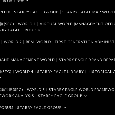
第1區｜漫畫
｜STARRY EAGLE GROUP｜STARRY EAGLE MAP WORL
)｜WORLD 1｜VIRTUAL WORLD (MANAGEMENT OFFI
RRY EAGLE GROUP
D 2｜REAL WORLD｜FIRST-GENERATION ADMINIST
MANAGEMENT WORLD｜STARRY EAGLE BRAND DEPA
ORLD 4｜STARRY EAGLE LIBRARY｜HISTORICAL A
EG)｜WORLD 5｜STARRY EAGLE WORLD FRAMEWO
MEWORK ANALYSIS｜STARRY EAGLE GROUP
ORUM｜STARRY EAGLE GROUP