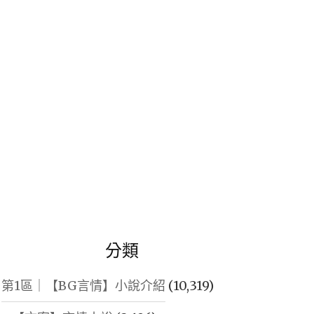
鍵
字:
分類
第1區｜【BG言情】小說介紹
(10,319)