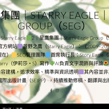
｜STARRY EAGLE｜ST
GROUP（SEG）
rry Eagle
2｜星鷹集團｜Starry Eagle Group
集團官方網站
蒼野之鷹（Starry Eagle）：（2009–2
–現在）
SEG管理團隊
首席執行長：Story Eag
Starry（伊莉莎・S）寫作
AI負責文字潤飾與評論
內容建構，追求效率、精準與資訊透明
其內容並非
國際出版計畫（SEIPP），持續推動修稿、翻譯與出
Facebook
Instagram