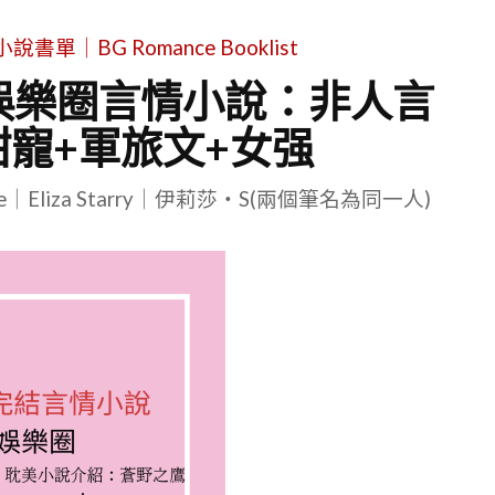
單｜BG Romance Booklist
娛樂圈言情小說：非人言
甜寵+軍旅文+女强
le｜Eliza Starry｜伊莉莎・S(兩個筆名為同一人)