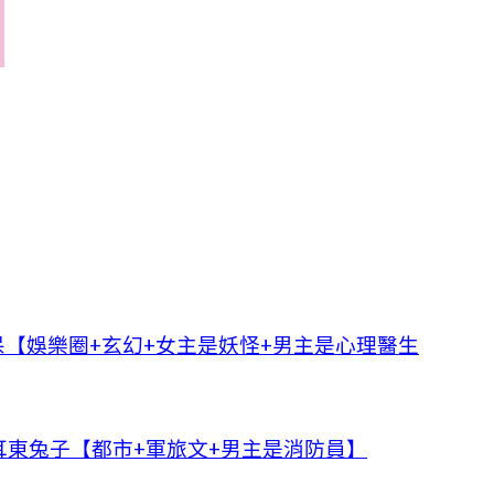
【娛樂圈+玄幻+女主是妖怪+男主是心理醫生
耳東兔子【都市+軍旅文+男主是消防員】