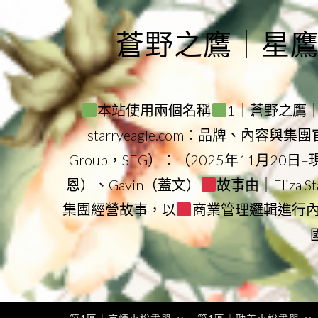
Skip
to
蒼野之鷹｜星鷹集團
content
本站使用兩個名稱
1｜蒼野之鷹｜Sta
starryeagle.com：品牌、內容與
Group，SEG）：（2025年11月20日
恩）、Gavin（蓋文）
故事由｜Eliza 
集團經營故事，以
商業管理邏輯進行