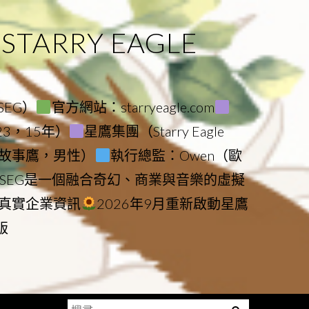
ARRY EAGLE
（SEG）
官方網站：starryeagle.com
023，15年）
星鷹集團（Starry Eagle
le（故事鷹，男性）
執行總監：Owen（歐
SEG是一個融合奇幻、商業與音樂的虛擬
真實企業資訊
2026年9月重新啟動星鷹
版
搜
Menu