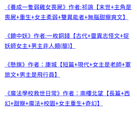
《養成一隻弱雞女喪屍》作者:祁鴿【末世+主角是
喪屍+重生+女主柔弱+雙異能者+無腦甜寵爽文】
《鏡中妖》作者:一枚銅錢【古代+靈異志怪文+捉
妖師女主+男主非人類(龍)】
《懸旗》作者：康城【短篇+現代+女主是老師+軍
旅文+男主是飛行員】
《魔法學校救世日常》作者：南樓北望【長篇+西
幻+甜寵+魔法+校園+女主重生+奇幻】