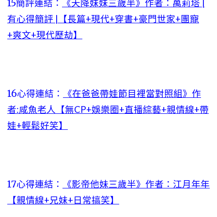
15簡評連結：
《天降妹妹三歲半》作者：萬莉塔 |
有心得簡評 |【長篇+現代+穿書+豪門世家+團寵
+爽文+現代歷劫】
16心得連結：
《在爸爸帶娃節目裡當對照組》作
者:咸魚老人【無CP+娛樂圈+直播綜藝+親情線+帶
娃+輕鬆好笑】
17心得連結：
《影帝他妹三歲半》作者：江月年年
【親情線+兄妹+日常搞笑】