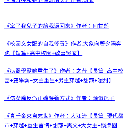
《徐教授和她的頂流前夫》作者:司爻
《拿了我兒子的給我還回來》作者：何甘藍
《校園文女配的自我修養》作者:大象向著夕陽奔
跑【短篇+高中校園+歡喜冤家】
《病弱學霸她重生了》作者：之昔【長篇+高中校
園+雙學霸+女主重生+男主穿越+甜寵+暖甜】
《病女喬反派正確餵養方式》作者：類似瓜子
《真千金來自末世》作者：大江流【長篇+現代都
市+穿越+重生言情+甜寵+爽文+大女主+娛樂圈