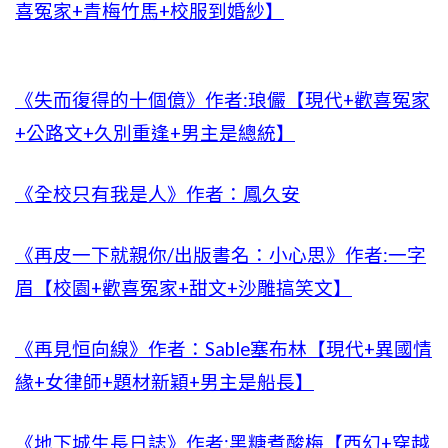
喜冤家+青梅竹馬+校服到婚紗】
《失而復得的十個億》作者:琅儼【現代+歡喜冤家
+公路文+久別重逢+男主是總統】
《全校只有我是人》作者：鳳久安
《再皮一下就親你/出版書名：小心思》作者:一字
眉【校園+歡喜冤家+甜文+沙雕搞笑文】
《再見恒向線》作者：Sable塞布林【現代+異國情
緣+女律師+題材新穎+男主是船長】
《地下城生長日誌》作者:黑糖煮酸梅【西幻+穿越