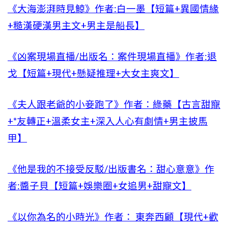
《大海澎湃時見鯨》作者:白一墨【短篇+異國情緣
+糙漢硬漢男主文+男主是船長】
《凶案現場直播/出版名：案件現場直播》作者:退
戈【短篇+現代+懸疑推理+大女主爽文】
《夫人跟老爺的小妾跑了》作者：綠藥【古言甜寵
+*友轉正+溫柔女主+深入人心有劇情+男主披馬
甲】
《他是我的不接受反駁/出版書名：甜心意意》作
者:醬子貝【短篇+娛樂圈+女追男+甜寵文】
《以你為名的小時光》作者： 東奔西顧【現代+歡