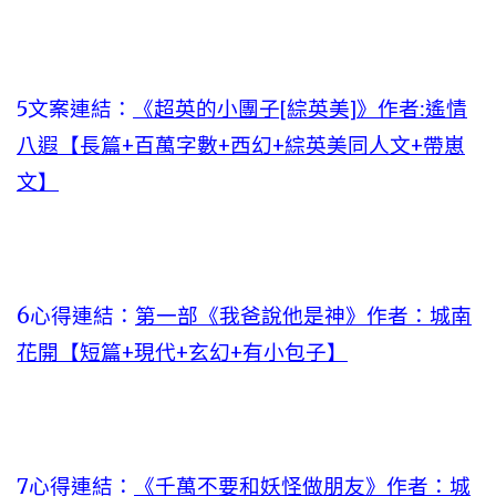
5文案連結：
《超英的小團子[綜英美]》作者:遙情
八遐【長篇+百萬字數+西幻+綜英美同人文+帶崽
文】
6心得連結：
第一部《我爸說他是神》作者：城南
花開【短篇+現代+玄幻+有小包子】
7心得連結：
《千萬不要和妖怪做朋友》作者：城