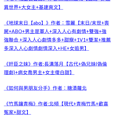
異世界+大女主+基建爽文】
《地球末日【abo】》作者：雪麗【末日/末世+喪
屍+ABO+男主是軍人+深入人心有劇情+雙強+強
強聯合 +深入人心劇情多多+甜寵+1V1+雙潔+推薦
多深入人心劇情劇情深入+HE+女追男】
《奸臣之妹》作者:長溝落月【古代+偽兄妹(偽倫
理劇)+病女喬男主+女主傻白甜】
《如何與男朋友分手》作者：糖漬蘿北
《竹馬鑲青梅》作者:北傾【現代+青梅竹馬+歡喜
冤家+甜文】