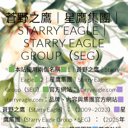
Skip
to
蒼野之鷹｜星鷹集團｜
content
STARRY EAGLE｜
STARRY EAGLE
GROUP（SEG）
本站使用兩個名稱
1｜蒼野之鷹｜Starry
Eagle
2｜星鷹集團｜Starry Eagle
Group（SEG）
官方網站：starryeagle.com
starryeagle.com：品牌、內容與集團官方網站
蒼野之鷹（Starry Eagle）：（2009–2023）
星
鷹集團（Starry Eagle Group，SEG）：（2025年