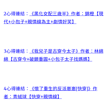
2心得連結：
《黑化女配三歲半》作者：錦橙【現
代+小包子+親情線為主+劇情好笑】
3心得連結：
《我兒子是古穿今太子》作者：林綿
綿【古穿今+破鏡重圓+小包子太子找媽媽】
4心得連結：
《懷了重生的反派崽崽[快穿]》作
者：青絨球【快穿+親情線】