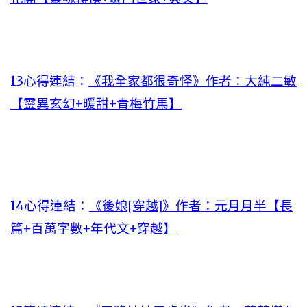
13心得連結：
《我全家都很奇怪》作者：大純二敏
【靈異玄幻+暖甜+青梅竹馬】
14心得連結：
《後娘[穿越]》作者：元月月半【長
篇+百萬字數+年代文+穿越】