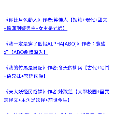
《你比月色動人》作者:笑佳人【短篇+現代+甜文
+糙漢刑警男主+女主是老師】
《我一定是穿了個假ALPHA[ABO]》作者：豐盛
幻【ABO劇情深入】
《我的竹馬是男配》作者:冬天的柳葉【古代+宅鬥
+偽兄妹+宮廷侯爵】
《東大妖怪民俗課》作者:煉獄蓮【大學校園+靈異
志怪文+主角是妖怪+前世今生】