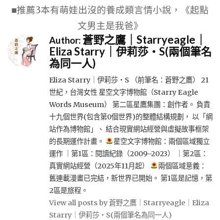
覽
■推薦3本有萌娃出沒的養成類言情小說，《起點
文男主是我爸》
蒼野之鷹｜Starryeagle｜
Author:
Eliza Starry｜伊莉莎・S(兩個筆名
為同一人)
Eliza Starry｜伊莉莎・S （前筆名：蒼野之鷹） 21
世紀，台灣女性 星空文字博物館（Starry Eagle
Words Museum） 第二區星鷹集團：創作者。 負責
十九個世界(包含第0個世界)的整體結構規劃， 以「網
站作為博物館」、 結合現實網站經營與虛擬故事框架
的長期運作計畫。
星空文字博物館：兩個區域獨立
運作 ｜第1區：閱讀紀錄（2009–2023） ｜第2區：
真實網站經營（2025年11月起）
兩個區域意義：
舊連載漫畫已完結，新世界已開始。 第1區是記憶，第
2區是旅程。
View all posts by 蒼野之鷹｜Starryeagle｜Eliza
Starry｜伊莉莎・S(兩個筆名為同一人)