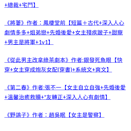
+總裁+宅鬥】
《將萋》作者：鳳棲堂前【短篇＋古代+深入人心
劇情多多+姐弟戀+先婚後愛+女主殘疾跛子+甜寵
+男主是將軍+1v1】
《從此男主改拿綠茶劇本》作者:銀發死魚眼【快
穿+女主穿成炮灰女配(穿書)+系統文+爽文】
《第二春》作者:張不一【女主自立自強+先婚後愛
+溫馨治癒救贖+*友轉正+深入人心有劇情】
《野鴿子》作者：趙吳眠【女主是警察】