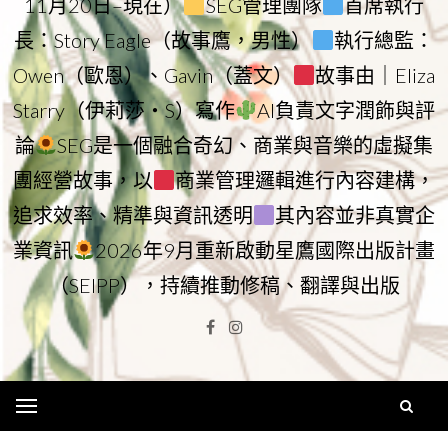
11月20日–現在）
SEG管理團隊
首席執行
長：Story Eagle（故事鷹，男性）
執行總監：
Owen（歐恩）、Gavin（蓋文）
故事由｜Eliza
Starry（伊莉莎・S）寫作
AI負責文字潤飾與評
論
SEG是一個融合奇幻、商業與音樂的虛擬集
團經營故事，以
商業管理邏輯進行內容建構，
追求效率、精準與資訊透明
其內容並非真實企
業資訊
2026年9月重新啟動星鷹國際出版計畫
（SEIPP），持續推動修稿、翻譯與出版
Facebook
Instagram
Menu