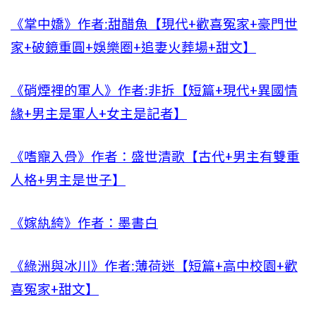
《掌中嬌》作者:甜醋魚【現代+歡喜冤家+豪門世
家+破鏡重圓+娛樂圈+追妻火葬場+甜文】
《硝煙裡的軍人》作者:非拆【短篇+現代+異國情
緣+男主是軍人+女主是記者】
《嗜寵入骨》作者：盛世清歌【古代+男主有雙重
人格+男主是世子】
《嫁紈絝》作者：墨書白
《綠洲與冰川》作者:薄荷迷【短篇+高中校園+歡
喜冤家+甜文】