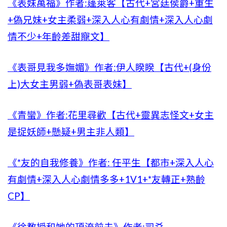
《表妹萬福》作者:蓬萊客【古代+宮廷侯爵+重生
+偽兄妹+女主柔弱+深入人心有劇情+深入人心劇
情不少+年齡差甜寵文】
《表哥見我多嫵媚》作者:伊人睽睽【古代+(身份
上)大女主男弱+偽表哥表妹】
《青蠻》作者:花里尋歡【古代+靈異志怪文+女主
是捉妖師+懸疑+男主非人類】
《*友的自我修養》作者: 任平生【都市+深入人心
有劇情+深入人心劇情多多+1V1+*友轉正+熟齡
CP】