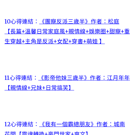
10心得連結：
《團寵反派三歲半》作者：松庭
【長篇+溫馨日常家庭風+親情線+娛樂圈+甜寵+重
生穿越+主角是反派+女配+穿書+萌娃 】
11心得連結：
《影帝他妹三歲半》作者：江月年年
【親情線+兄妹+日常搞笑】
12心得連結：
《我有一個霸總朋友》作者：城南
花開【靈魂轉換+豪門世家+爽文】