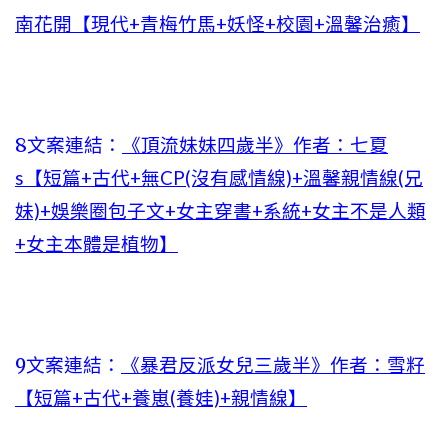
南花開【現代+青梅竹馬+妖怪+校園+溫馨治癒】
8文案連結：
《頂流妹妹四歲半》作者：七夏
s【短篇+古代+無CP(沒有感情線)+溫馨親情線(兄
妹)+娛樂圈包子文+女主穿書+系統+女主不是人類
+女主本體是植物】
9文案連結：
《暴君反派女兒三歲半》作者：雪籽
【短篇+古代+養崽(養娃)+親情線】