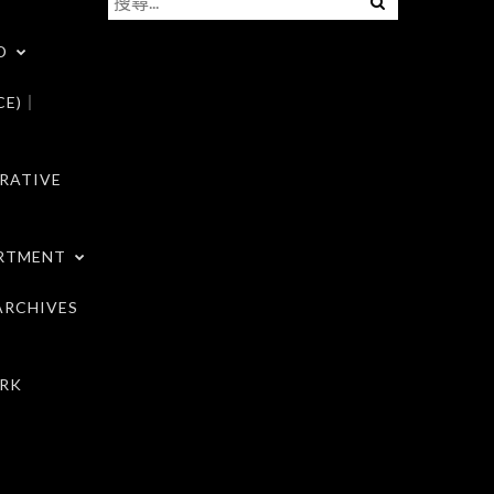
尋
D
關
鍵
CE)｜
字:
RATIVE
RTMENT
RCHIVES
RK