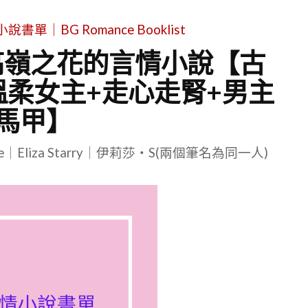
單｜BG Romance Booklist
高嶺之花的言情小說【古
溫柔女主+走心走腎+男主
馬甲】
le｜Eliza Starry｜伊莉莎・S(兩個筆名為同一人)