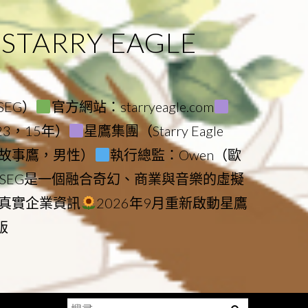
ARRY EAGLE
（SEG）
官方網站：starryeagle.com
023，15年）
星鷹集團（Starry Eagle
le（故事鷹，男性）
執行總監：Owen（歐
SEG是一個融合奇幻、商業與音樂的虛擬
真實企業資訊
2026年9月重新啟動星鷹
版
搜
Menu