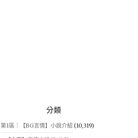
鍵
字:
分類
第1區｜【BG言情】小說介紹
(10,319)