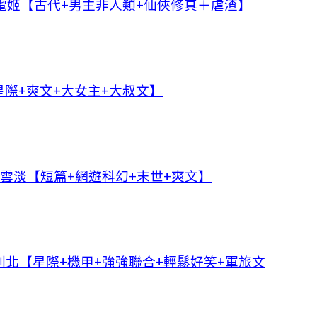
電姬【古代+男主非人類+仙俠修真＋虐渣】
際+爽文+大女主+大叔文】
輕雲淡【短篇+網遊科幻+末世+爽文】
北【星際+機甲+強強聯合+輕鬆好笑+軍旅文