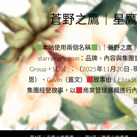
Skip
to
蒼野之鷹｜星鷹集團
content
本站使用兩個名稱
1｜蒼野之鷹｜Sta
starryeagle.com：品牌、內容與
Group，SEG）：（2025年11月20日
恩）、Gavin（蓋文）
故事由｜Eliza 
集團經營故事，以
商業管理邏輯進行