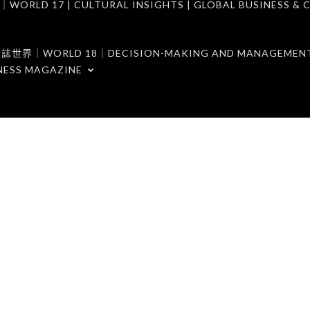
7 | CULTURAL INSIGHTS | GLOBAL BUSINESS & C
ORLD 18｜DECISION-MAKING AND MANAGEMENT 
NESS MAGAZINE