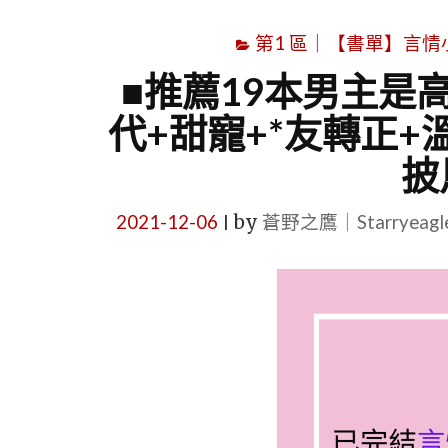
第1 區｜【書單】言情小說書
■推薦19本男主是
代+甜寵+*友轉正+
披
2021-12-06
by
蒼野之鷹｜Starryeag
|