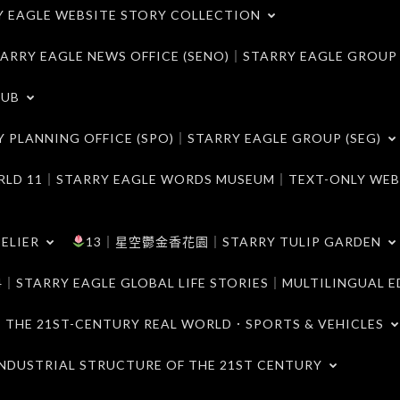
LE WEBSITE STORY COLLECTION
 EAGLE NEWS OFFICE (SENO)｜STARRY EAGLE GROUP
LUB
ANNING OFFICE (SPO)｜STARRY EAGLE GROUP (SEG)
｜STARRY EAGLE WORDS MUSEUM｜TEXT-ONLY WEB
ELIER
13｜星空鬱金香花園｜STARRY TULIP GARDEN
RY EAGLE GLOBAL LIFE STORIES｜MULTILINGUAL E
21ST-CENTURY REAL WORLD．SPORTS & VEHICLES
TRIAL STRUCTURE OF THE 21ST CENTURY