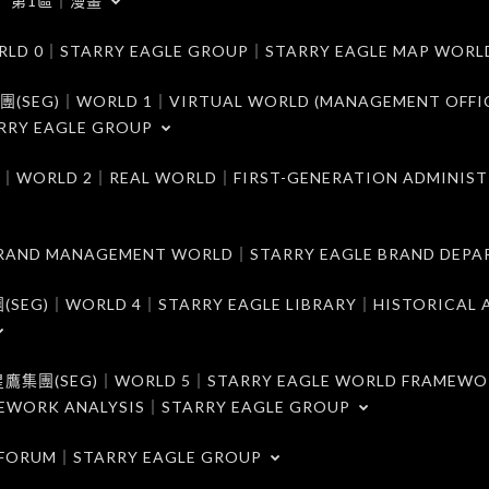
第1區｜漫畫
｜STARRY EAGLE GROUP｜STARRY EAGLE MAP WORL
)｜WORLD 1｜VIRTUAL WORLD (MANAGEMENT OFFI
RRY EAGLE GROUP
D 2｜REAL WORLD｜FIRST-GENERATION ADMINIST
MANAGEMENT WORLD｜STARRY EAGLE BRAND DEPA
ORLD 4｜STARRY EAGLE LIBRARY｜HISTORICAL A
EG)｜WORLD 5｜STARRY EAGLE WORLD FRAMEWO
MEWORK ANALYSIS｜STARRY EAGLE GROUP
ORUM｜STARRY EAGLE GROUP