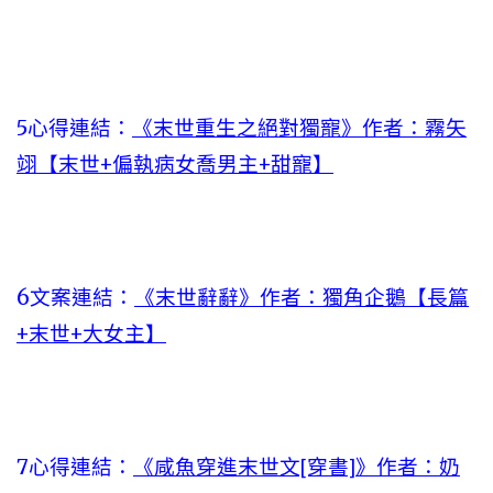
5心得連結：
《末世重生之絕對獨寵》作者：霧矢
翊【末世+偏執病女喬男主+甜寵】
6文案連結：
《末世辭辭》作者：獨角企鵝【長篇
+末世+大女主】
7心得連結：
《咸魚穿進末世文[穿書]》作者：奶