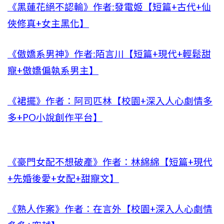
《黑蓮花絕不認輸》作者:發電姬【短篇+古代+仙
俠修真+女主黑化】
《傲嬌系男神》作者:陌言川【短篇+現代+輕鬆甜
寵+傲嬌偏執系男主】
《裙擺》作者：阿司匹林【校園+深入人心劇情多
多+PO小說創作平台】
《豪門女配不想破產》作者：林綿綿【短篇+現代
+先婚後愛+女配+甜寵文】
《熟人作案》作者：在言外【校園+深入人心劇情