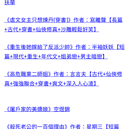
扶華
《虐文女主只想煉丹[穿書]》作者：寫離聲【長篇
+古代+穿書+仙俠修真+沙雕輕鬆好笑】
《重生後她嫁給了反派少帥》作者：半袖妖妖【短
篇+現代+重生+年代文+姐弟戀+男主暗戀】
《高危職業二師姐》作者：言言夫【古代+仙俠修
真+強強聯合+穿書+爽文+深入人心渣】
《屠戶家的美嬌娘》空煜錦
《殺死老公的一百個理由》作者：星期三【短篇