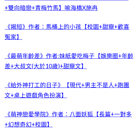
+雙向暗戀+青梅竹馬】喻海橋X施冉
《揭短》作者：馬桶上的小孩【校園+甜寵+歡喜
冤家】
《最萌年齡差》作者:妹紙愛吃梅子【娛樂圈+年齡
差+大叔文(大於10歲)+甜寵文】
《給外神打工的日子》【現代+男主不是人+跑團
文+桌上遊戲角色扮演】
《萌神戀愛學院》作者：八面妖狐【長篇+一對多
+幻想奇幻+校園】