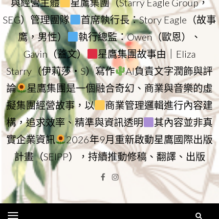
與經營主體
星鷹集團（Starry Eagle Group，
SEG）管理團隊
首席執行長：Story Eagle（故事
鷹，男性）
執行總監：Owen（歐恩）、
Gavin（蓋文）
星鷹集團故事由｜Eliza
Starry（伊莉莎・S）寫作
AI負責文字潤飾與評
論
星鷹集團是一個融合奇幻、商業與音樂的虛
擬集團經營故事，以
商業管理邏輯進行內容建
構，追求效率、精準與資訊透明
其內容並非真
實企業資訊
2026年9月重新啟動星鷹國際出版
計畫（SEIPP），持續推動修稿、翻譯、出版
Facebook
Instagram