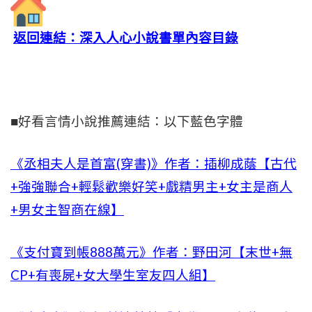
返回連結：深入人心小說書單內容目錄
■好看言情小說推薦連結：以下藍色字體
《丞相夫人是首富(穿書)》作者：插柳成蔭【古代
+強強聯合+輕鬆歡樂好笑+戲精男主+女主是商人
+男女主智商在線】
《支付寶到帳888萬元》作者：野田河【末世+無
CP+有喪屍+女大學生室友四人組】