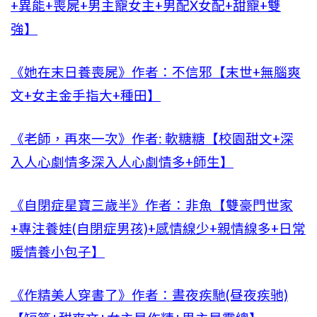
+異能+喪屍+男主寵女主+男配X女配+甜寵+雙
強】
《她在末日養喪屍》作者：不信邪【末世+無腦爽
文+女主金手指大+種田】
《老師，再來一次》作者: 軟糖糖【校園甜文+深
入人心劇情多深入人心劇情多+師生】
《自閉症星寶三歲半》作者：非魚【雙豪門世家
+專注養娃(自閉症男孩)+感情線少+親情線多+日常
暖情養小包子】
《作精美人穿書了》作者：晝夜疾馳(昼夜疾驰)