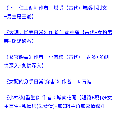
《下一任王妃》作者：塔隱【古代+ 無腦小甜文
+男主是王爺】
《大理寺斷案日常》作者:江南梅萼【古代+女扮男
裝+懸疑破案】
《女官韻事》作者：小肉粽【古代+一對多+多劇
情深入+劇情深入】
《女配的分手日常[穿書]》作者：da青蛙
《小棉襖[重生]》作者：城南花開【短篇+現代+女
主重生+親情線(母女情)+無CP(主角無感情線)】