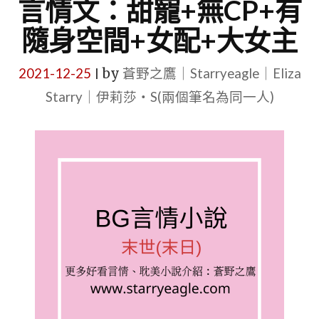
言情文：甜寵+無CP+有
隨身空間+女配+大女主
2021-12-25
by
蒼野之鷹｜Starryeagle｜Eliza
|
Starry｜伊莉莎・S(兩個筆名為同一人)