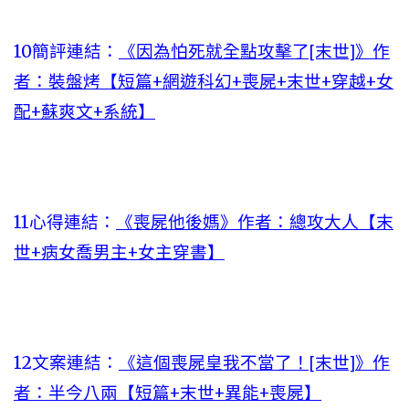
10簡評連結：
《因為怕死就全點攻擊了[末世]》作
者：裝盤烤【短篇+網遊科幻+喪屍+末世+穿越+女
配+蘇爽文+系統】
11心得連結：
《喪屍他後媽》作者：總攻大人【末
世+病女喬男主+女主穿書】
12文案連結：
《這個喪屍皇我不當了！[末世]》作
者：半今八兩【短篇+末世+異能+喪屍】