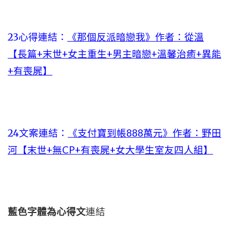
23心得連結：
《那個反派暗戀我》作者：從溫
【長篇+末世+女主重生+男主暗戀+溫馨治癒+異能
+有喪屍】
24文案連結：
《支付寶到帳888萬元》作者：野田
河【末世+無CP+有喪屍+女大學生室友四人組】
藍色字體為心得文
連結