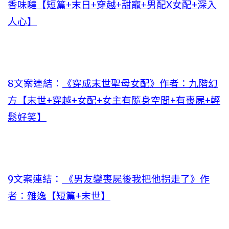
香味噠【短篇+末日+穿越+甜寵+男配X女配+深入
人心】
8文案連結：
《穿成末世聖母女配》作者：九階幻
方【末世+穿越+女配+女主有隨身空間+有喪屍+輕
鬆好笑】
9文案連結：
《男友變喪屍後我把他拐走了》作
者：雜逸【短篇+末世】