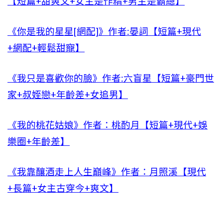
【短篇+甜爽文+女主是作精+男主是霸總】
《你是我的星星[網配]》作者:晏詞【短篇+現代
+網配+輕鬆甜寵】
《我只是喜歡你的臉》作者:六盲星【短篇+豪門世
家+叔姪戀+年齡差+女追男】
《我的桃花姑娘》作者：桃酌月【短篇+現代+娛
樂圈+年齡差】
《我靠釀酒走上人生巔峰》作者：月照溪【現代
+長篇+女主古穿今+爽文】