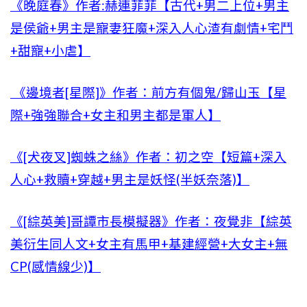
《晚庭春》作者:赫連菲菲【古代+男二上位+男主
是侯爺+男主是寵妻狂魔+深入人心渣有劇情+宅鬥
+甜寵+小虐】
《邊境者[星際]》作者：前方有個鬼/歸山玉【星
際+強強聯合+女主和男主都是軍人】
《[犬夜叉]蜘蛛之絲》作者：初之空【短篇+深入
人心+救贖+穿越+男主是妖怪(半妖奈落)】
《[綜英美]哥譚市長模擬器》作者：夜覺非【綜英
美衍生同人文+女主有馬甲+基建經營+大女主+無
CP(感情線少)】