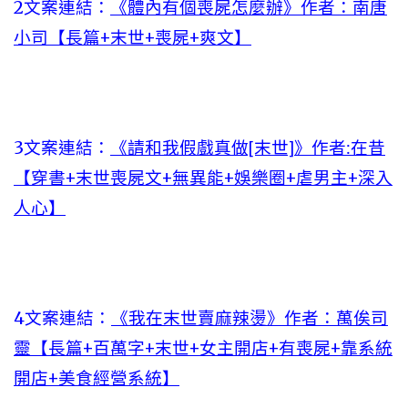
2文案連結：
《體內有個喪屍怎麼辦》作者：南唐
小司【長篇+末世+喪屍+爽文】
3文案連結：
《請和我假戲真做[末世]》作者:在昔
【穿書+末世喪屍文+無異能+娛樂圈+虐男主+深入
人心】
4文案連結：
《我在末世賣麻辣燙》作者：萬俟司
靈【長篇+百萬字+末世+女主開店+有喪屍+靠系統
開店+美食經營系統】