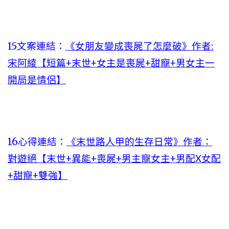
15文案連結：
《女朋友變成喪屍了怎麼破》作者:
宋阿綾【短篇+末世+女主是喪屍+甜寵+男女主一
開局是情侶】
16心得連結：
《末世路人甲的生存日常》作者：
對遊絕【末世+異能+喪屍+男主寵女主+男配X女配
+甜寵+雙強】