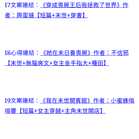
17文案連結：
《穿成喪屍王后我拯救了世界》作
者：周蛋撻【短篇+末世+穿書】
18心得連結：
《她在末日養喪屍》作者：不信邪
【末世+無腦爽文+女主金手指大+種田】
19文案連結：
《我在末世開賓館》作者：小蜜蜂嗡
嗡響【短篇+女主穿越+主角末世開店】