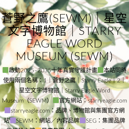
Skip
to
蒼野之鷹(SEWM)｜星空
content
文字博物館｜STARRY
EAGLE WORD
MUSEUM (SEWM)
啟動2025–2035十年真實守護計畫
本站同時
使用兩個名稱：1｜蒼野之鷹｜Starry Eagle｜2｜
星空文字博物館｜Starry Eagle Word
Museum（SEWM）
官方網站：starryeagle.com
starryeagle.com：品牌、博物館與集團官方網
站
SEWM：網站／內容品牌
SEG：集團品牌