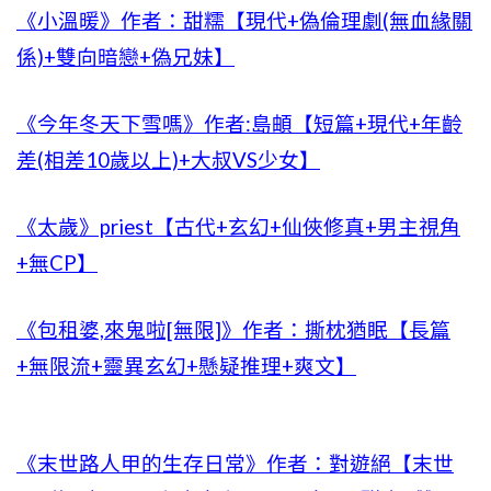
《小溫暖》作者：甜糯【現代+偽倫理劇(無血緣關
係)+雙向暗戀+偽兄妹】
《今年冬天下雪嗎》作者:島頔【短篇+現代+年齡
差(相差10歲以上)+大叔VS少女】
《太歲》priest【古代+玄幻+仙俠修真+男主視角
+無CP】
《包租婆,來鬼啦[無限]》作者：撕枕猶眠【長篇
+無限流+靈異玄幻+懸疑推理+爽文】
《末世路人甲的生存日常》作者：對遊絕【末世