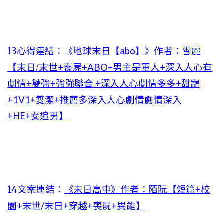
13心得連結：
《地球末日【abo】》作者：雪麗
【末日/末世+喪屍+ABO+男主是軍人+深入人心有
劇情+雙強+強強聯合 +深入人心劇情多多+甜寵
+1V1+雙潔+推薦多深入人心劇情劇情深入
+HE+女追男】
14文案連結：
《末日高中》作者：陌阮【短篇+校
園+末世/末日+穿越+喪屍+異能】