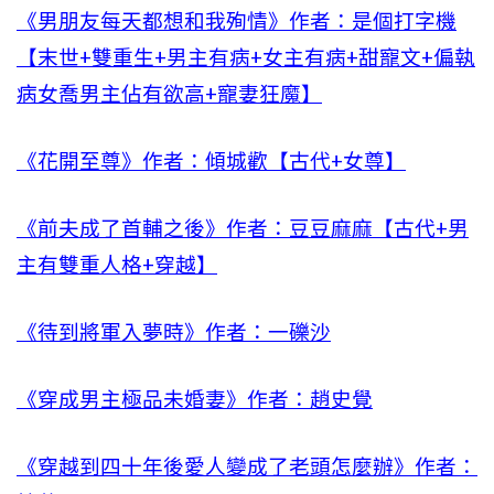
《男朋友每天都想和我殉情》作者：是個打字機
【末世+雙重生+男主有病+女主有病+甜寵文+偏執
病女喬男主佔有欲高+寵妻狂魔】
《花開至尊》作者：傾城歡【古代+女尊】
《前夫成了首輔之後》作者：豆豆麻麻【古代+男
主有雙重人格+穿越】
《待到將軍入夢時》作者：一礫沙
《穿成男主極品未婚妻》作者：趙史覺
《穿越到四十年後愛人變成了老頭怎麼辦》作者：