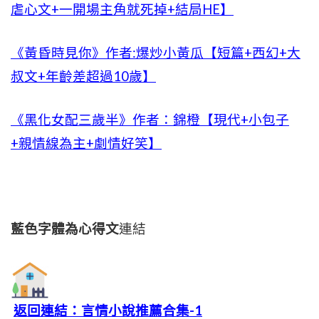
虐心文+一開場主角就死掉+結局HE】
《黃昏時見你》作者:爆炒小黃瓜【短篇+西幻+大
叔文+年齡差超過10歲】
《黑化女配三歲半》作者：錦橙【現代+小包子
+親情線為主+劇情好笑】
藍色字體為心得文
連結
返回連結：言情小說推薦合集-1