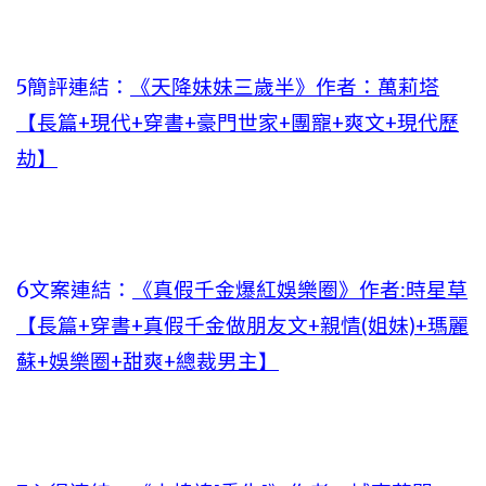
5簡評連結：
《天降妹妹三歲半》作者：萬莉塔
【長篇+現代+穿書+豪門世家+團寵+爽文+現代歷
劫】
6文案連結：
《真假千金爆紅娛樂圈》作者:時星草
【長篇+穿書+真假千金做朋友文+親情(姐妹)+瑪麗
蘇+娛樂圈+甜爽+總裁男主】