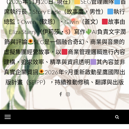
（2025年11月20日–現在）
SEG管理團隊
首
席執行長：Story Eagle（故事鷹，男性）
執行
總監：Owen（歐恩）、Gavin（蓋文）
故事由
｜Eliza Starry（伊莉莎・S）寫作
AI負責文字潤
飾與評論
SEG是一個融合奇幻、商業與音樂的
虛擬集團經營故事，以
商業管理邏輯進行內容
建構，追求效率、精準與資訊透明
其內容並非
真實企業資訊
2026年9月重新啟動星鷹國際出
版計畫（SEIPP），持續推動修稿、翻譯與出版
Facebook
Instagram
Menu