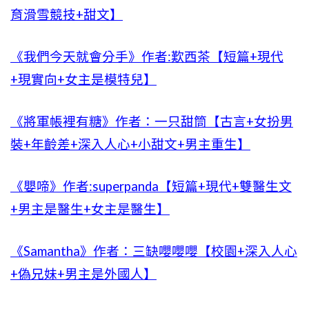
育滑雪競技+甜文】
《我們今天就會分手》作者:歎西茶【短篇+現代
+現實向+女主是模特兒】
《將軍帳裡有糖》作者：一只甜筒【古言+女扮男
裝+年齡差+深入人心+小甜文+男主重生】
《嬰啼》作者:superpanda【短篇+現代+雙醫生文
+男主是醫生+女主是醫生】
《Samantha》作者：三缺嚶嚶嚶【校園+深入人心
+偽兄妹+男主是外國人】