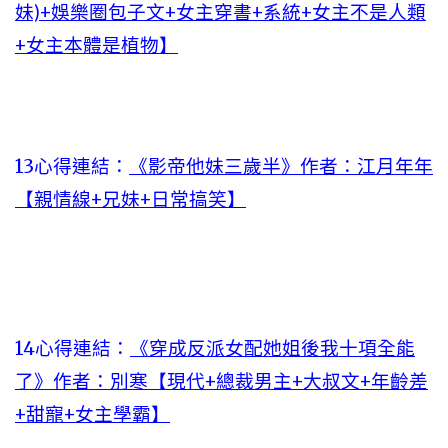
妹)+娛樂圈包子文+女主穿書+系統+女主不是人類
+女主本體是植物】
13心得連結：
《影帝他妹三歲半》作者：江月年年
【親情線+兄妹+日常搞笑】
14心得連結：
《穿成反派女配她姐後我十項全能
了》作者：別寒【現代+總裁男主+大叔文+年齡差
+甜寵+女主學霸】