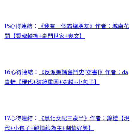
15心得連結：
《我有一個霸總朋友》作者：城南花
開【靈魂轉換+豪門世家+爽文】
16心得連結：
《反派媽媽奮鬥史[穿書]》作者：da
青蛙【現代+破鏡重圓+穿越+小包子】
17心得連結：
《黑化女配三歲半》作者：錦橙【現
代+小包子+親情線為主+劇情好笑】