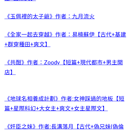
《玉佩裡的太子爺》作者：九月流火
《全家一起去穿越》作者：易楠蘇伊【古代+基建
+群穿種田+爽文】
《共酣》作者：Zoody【短篇+現代都市+男主開
店】
《地球名相養成計劃》作者:女神踩過的地板【短
篇+星際科幻+大女主+爽文+女主星際文】
《奸臣之妹》作者:長溝落月【古代+偽兄妹(偽倫