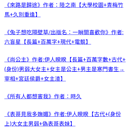
《來路是歸途》作者：陸之南【大學校園+青梅竹
馬+久別重逢】
《兔子想吃隔壁草/出版名：一瞬間喜歡你》作者:
六盲星【長篇+百萬字+現代+電競】
《尚公主》作者:伊人睽睽【長篇+百萬字數+古代+
(身份)男弱大女主+女主是公主+男主是寒門書生→
宰相+宮廷侯爵+女主渣】
《所有人都想害我》作者：時久
《表哥見我多嫵媚》作者:伊人睽睽【古代+(身份
上)大女主男弱+偽表哥表妹】