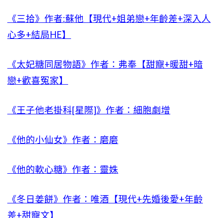
《三拾》作者:蘇他【現代+姐弟戀+年齡差+深入人
心多+結局HE】
《太妃糖同居物語》作者：弗奉【甜寵+暖甜+暗
戀+歡喜冤家】
《王子他老掛科[星際]》作者：細胞劇增
《他的小仙女》作者：磨磨
《他的軟心糖》作者：靈姝
《冬日姜餅》作者：唯酒【現代+先婚後愛+年齡
差+甜寵文】