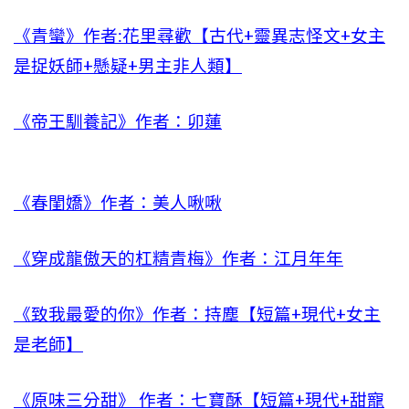
《青蠻》作者:花里尋歡【古代+靈異志怪文+女主
是捉妖師+懸疑+男主非人類】
《帝王馴養記》作者：卯蓮
《春閨嬌》作者：美人啾啾
《穿成龍傲天的杠精青梅》作者：江月年年
《致我最愛的你》作者：持塵【短篇+現代+女主
是老師】
《原味三分甜》 作者：七寶酥【短篇+現代+甜寵