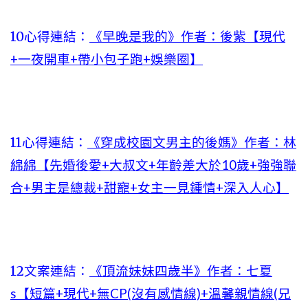
10心得連結：
《早晚是我的》作者：後紫【現代
+一夜開車+帶小包子跑+娛樂圈】
11心得連結：
《穿成校園文男主的後媽》作者：林
綿綿【先婚後愛+大叔文+年齡差大於10歲+強強聯
合+男主是總裁+甜寵+女主一見鍾情+深入人心】
12文案連結：
《頂流妹妹四歲半》作者：七夏
s【短篇+現代+無CP(沒有感情線)+溫馨親情線(兄