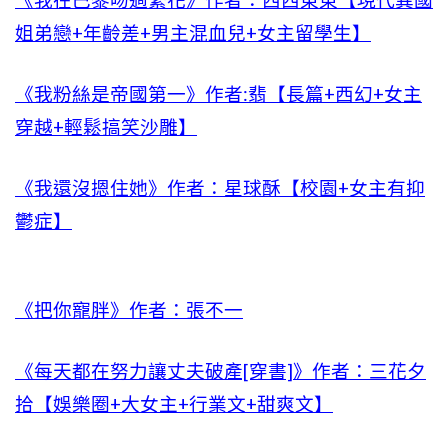
《我在巴黎吻過繁花》作者：西西東東【現代異國
姐弟戀+年齡差+男主混血兒+女主留學生】
《我粉絲是帝國第一》作者:翡【長篇+西幻+女主
穿越+輕鬆搞笑沙雕】
《我還沒摁住她》作者：星球酥【校園+女主有抑
鬱症】
《把你寵胖》作者：張不一
《每天都在努力讓丈夫破產[穿書]》作者：三花夕
拾【娛樂圈+大女主+行業文+甜爽文】