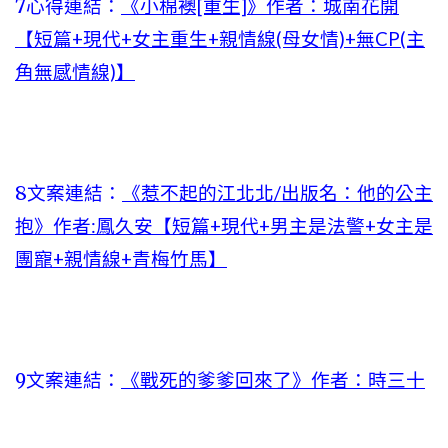
7心得連結：
《小棉襖[重生]》作者：城南花開
【短篇+現代+女主重生+親情線(母女情)+無CP(主
角無感情線)】
8文案連結：
《惹不起的江北北/出版名：他的公主
抱》作者:鳳久安【短篇+現代+男主是法警+女主是
團寵+親情線+青梅竹馬】
9文案連結：
《戰死的爹爹回來了》作者：時三十