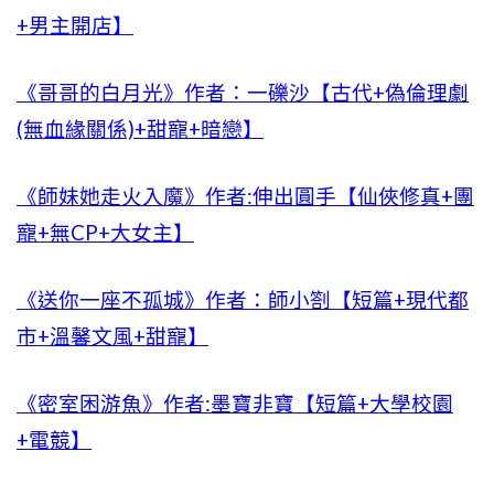
+男主開店】
《哥哥的白月光》作者：一礫沙【古代+偽倫理劇
(無血緣關係)+甜寵+暗戀】
《師妹她走火入魔》作者:伸出圓手【仙俠修真+團
寵+無CP+大女主】
《送你一座不孤城》作者：師小劄【短篇+現代都
市+溫馨文風+甜寵】
《密室困游魚》作者:墨寶非寶【短篇+大學校園
+電競】