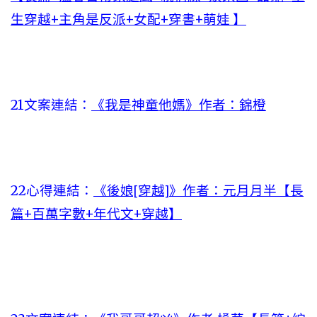
生穿越+主角是反派+女配+穿書+萌娃 】
21文案連結：
《我是神童他媽》作者：錦橙
22心得連結：
《後娘[穿越]》作者：元月月半【長
篇+百萬字數+年代文+穿越】