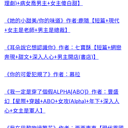
理劇)+病女喬男主+女主傻白甜】
《她的小甜美/你的味道》作者:鹿隨【短篇+現代
+女主是老師+男主是總裁】
《耳朵說它想認識你》作者：七寶酥【短篇+網戀
奔現+甜文+深入人心+男主開店(書店)】
《你的可愛犯規了》作者：慕拉
《我一定是穿了個假ALPHA[ABO]》作者：豐盛
幻【星際+穿越+ABO+女攻(Alpha)+年下+深入人
心+女主是軍人】