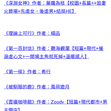
《深淵女神》作者：藤蘿為枝【校園+長篇++追妻
火葬場+先虐女，後虐男+結局HE】
《理論上可行》作者：細品
《第一百封信》作者：聽海觀瀾【短篇+現代+催
淚虐心文+一開場主角就死掉+溫暖感人】
《第一侯》作者：希行
《被馴服的鹿》作者：風荷遊月
《雲邊咖啡館》作者：Zoody【短篇+現代都市+男
主開店】