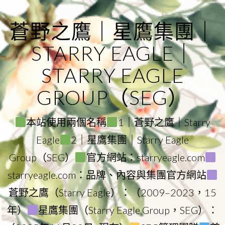
Skip
to
蒼野之鷹｜星鷹集團｜
content
STARRY EAGLE｜
STARRY EAGLE
GROUP（SEG）
本站使用兩個名稱
1｜蒼野之鷹｜Starry
Eagle
2｜星鷹集團｜Starry Eagle
Group（SEG）
官方網站：starryeagle.com
starryeagle.com：品牌、內容與集團官方網站
蒼野之鷹（Starry Eagle）：（2009–2023，15
年）
星鷹集團（Starry Eagle Group，SEG）：