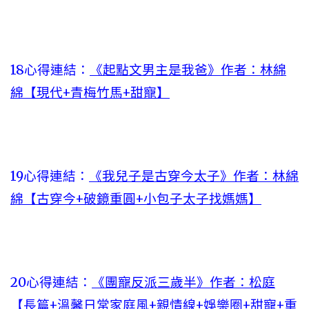
18心得連結：
《起點文男主是我爸》作者：林綿
綿【現代+青梅竹馬+甜寵】
19心得連結：
《我兒子是古穿今太子》作者：林綿
綿【古穿今+破鏡重圓+小包子太子找媽媽】
20心得連結：
《團寵反派三歲半》作者：松庭
【長篇+溫馨日常家庭風+親情線+娛樂圈+甜寵+重