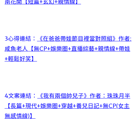
南花開【短篇+玄幻+親情線】
3心得連結：
《在爸爸帶娃節目裡當對照組》作者:
咸魚老人【無CP+娛樂圈+直播綜藝+親情線+帶娃
+輕鬆好笑】
4文案連結：
《我有兩個帥兒子》作者：珠珠月半
【長篇+現代+娛樂圈+穿越+養兒日記+無CP(女主
無感情線)】