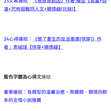
23文案連結：
《我哥哥超凶》作者:槡茴【長篇+綜
漫+咒術迴戰同人文+親情線(兄妹)】
24心得連結：
《懷了重生的反派崽崽[快穿]》作
者：青絨球【快穿+親情線】
藍色字體為心得文
連結
書單連結：各類型的溫馨治癒、救贖類、親情向較
多的言情小說推薦