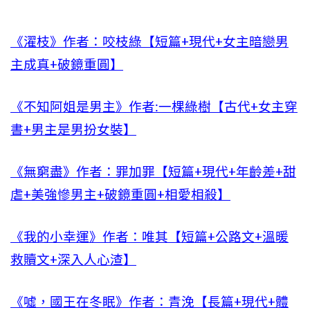
《濯枝》作者：咬枝綠【短篇+現代+女主暗戀男
主成真+破鏡重圓】
《不知阿姐是男主》作者:一棵綠樹【古代+女主穿
書+男主是男扮女裝】
《無窮盡》作者：罪加罪【短篇+現代+年齡差+甜
虐+美強慘男主+破鏡重圓+相愛相殺】
《我的小幸運》作者：唯其【短篇+公路文+溫暖
救贖文+深入人心渣】
《噓，國王在冬眠》作者：青浼【長篇+現代+體