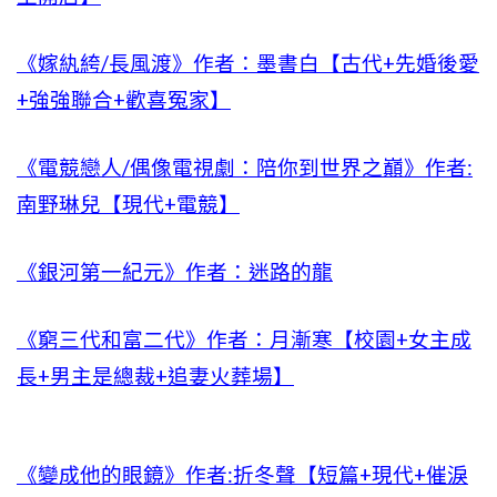
《嫁紈絝/長風渡》作者：墨書白【古代+先婚後愛
+強強聯合+歡喜冤家】
《電競戀人/偶像電視劇：陪你到世界之巔》作者:
南野琳兒【現代+電競】
《銀河第一紀元》作者：迷路的龍
《窮三代和富二代》作者：月漸寒【校園+女主成
長+男主是總裁+追妻火葬場】
《變成他的眼鏡》作者:折冬聲【短篇+現代+催淚