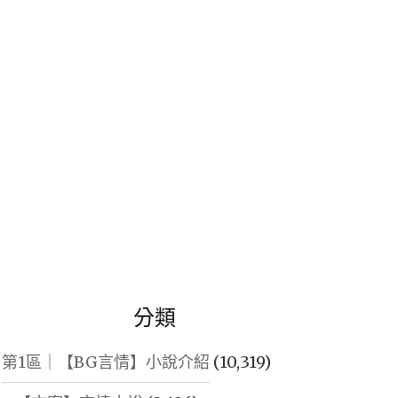
鍵
字:
分類
第1區｜【BG言情】小說介紹
(10,319)