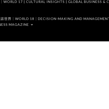
7 | CULTURAL INSIGHTS | GLOBAL BUSINESS & C
ORLD 18｜DECISION-MAKING AND MANAGEMENT 
NESS MAGAZINE