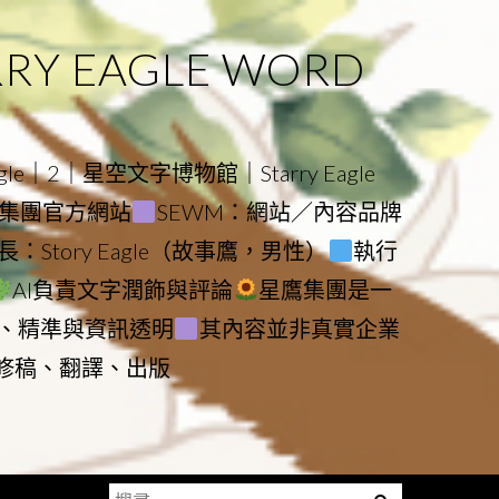
 EAGLE WORD
e｜2｜星空文字博物館｜Starry Eagle
物館與集團官方網站
SEWM：網站／內容品牌
：Story Eagle（故事鷹，男性）
執行
AI負責文字潤飾與評論
星鷹集團是一
、精準與資訊透明
其內容並非真實企業
動修稿、翻譯、出版
搜
Menu