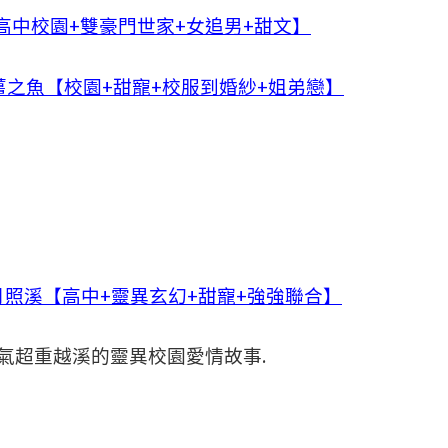
高中校園+雙豪門世家+女追男+甜文】
之魚【校園+甜寵+校服到婚紗+姐弟戀】
照溪【高中+靈異玄幻+甜寵+強強聯合】
氣超重越溪的靈異校園愛情故事.