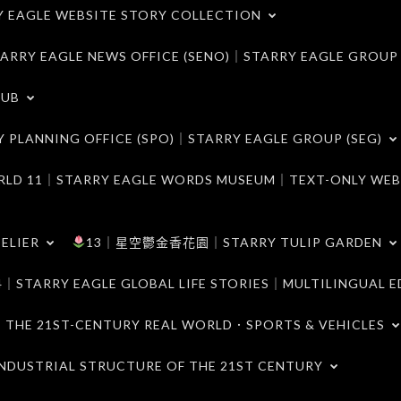
LE WEBSITE STORY COLLECTION
 EAGLE NEWS OFFICE (SENO)｜STARRY EAGLE GROUP
LUB
ANNING OFFICE (SPO)｜STARRY EAGLE GROUP (SEG)
｜STARRY EAGLE WORDS MUSEUM｜TEXT-ONLY WEB
ELIER
13｜星空鬱金香花園｜STARRY TULIP GARDEN
RY EAGLE GLOBAL LIFE STORIES｜MULTILINGUAL E
21ST-CENTURY REAL WORLD．SPORTS & VEHICLES
TRIAL STRUCTURE OF THE 21ST CENTURY