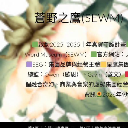
Skip
to
蒼野之鷹(SEWM)
content
啟動2025–2035十年真實守護計畫
Word Museum（SEWM）
官方網站：star
SEG：集團品牌與經營主體
星鷹集團（
總監：Owen（歐恩）、Gavin（蓋文）
個融合奇幻、商業與音樂的虛擬集團經
資訊
2026年