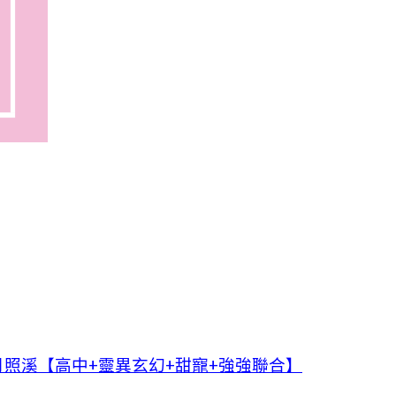
照溪【高中+靈異玄幻+甜寵+強強聯合】