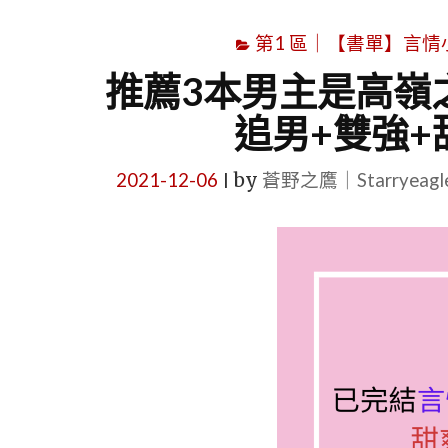
第1 區｜【書單】言情小說書
推薦3本男主是高嶺
追男+雙強+
2021-12-06
by
蒼野之鷹｜Starryeag
|