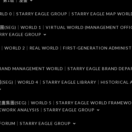
第1區｜漫畫
｜STARRY EAGLE GROUP｜STARRY EAGLE MAP WORL
)｜WORLD 1｜VIRTUAL WORLD (MANAGEMENT OFFI
RRY EAGLE GROUP
D 2｜REAL WORLD｜FIRST-GENERATION ADMINIST
MANAGEMENT WORLD｜STARRY EAGLE BRAND DEPA
ORLD 4｜STARRY EAGLE LIBRARY｜HISTORICAL A
EG)｜WORLD 5｜STARRY EAGLE WORLD FRAMEWO
MEWORK ANALYSIS｜STARRY EAGLE GROUP
ORUM｜STARRY EAGLE GROUP