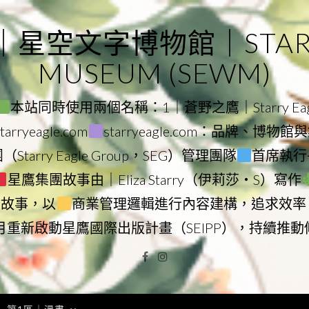
｜星空文字博物館｜STARRY
MUSEUM (SEWM)
本站同時使用兩個名稱：1｜蒼野之鷹｜Starry Eagl
ryeagle.com
starryeagle.com：品牌、博
Starry Eagle Group，SEG）管理團隊
首席執行長
星鷹集團故事由｜Eliza Starry（伊莉莎・S）寫作
營故事，以
商業管理邏輯進行內容建構，追求效率
9月重新啟動星鷹國際出版計畫（SEIPP），持續推
Facebook
Instagram