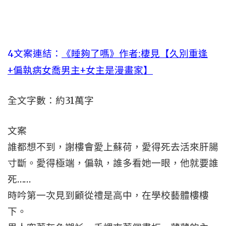
4文案連結：
《睡夠了嗎》作者:棲見【久別重逢
+偏執病女喬男主+女主是漫畫家】
全文字數：約31萬字
文案
誰都想不到，謝樓會愛上蘇荷，愛得死去活來肝腸
寸斷。愛得極端，偏執，誰多看她一眼，他就要誰
死……
時吟第一次見到顧從禮是高中，在學校藝體樓樓
下。