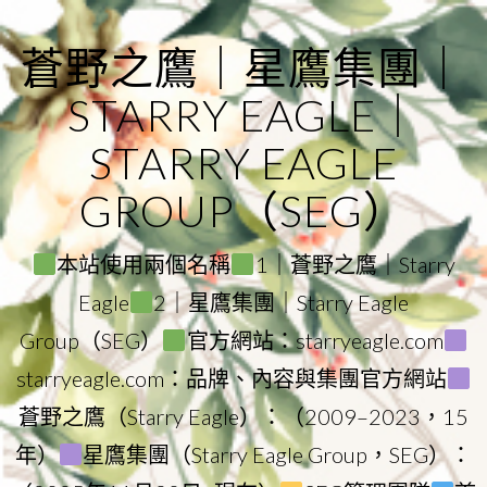
Skip
to
蒼野之鷹｜星鷹集團｜
content
STARRY EAGLE｜
STARRY EAGLE
GROUP（SEG）
本站使用兩個名稱
1｜蒼野之鷹｜Starry
Eagle
2｜星鷹集團｜Starry Eagle
Group（SEG）
官方網站：starryeagle.com
starryeagle.com：品牌、內容與集團官方網站
蒼野之鷹（Starry Eagle）：（2009–2023，15
年）
星鷹集團（Starry Eagle Group，SEG）：