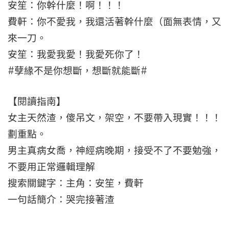
安笙：你幹什麼！啊！！！
費軒：你不愛我，我還活著幹什麼（面無表情，又
來一刀。
安笙：我愛我愛！我愛死你了！
#孽緣不是你想斷，想斷就能斷#
【閱讀指南】
女主天然渣，傻吊文，架空，不要帶入現實！！！
劃重點。
男主真病女喬，神經病晚期，接受不了不要勉強，
不要用正常邏輯理解
搜索關鍵字：主角：安笙，費軒
一句話簡介：哭完接著渣