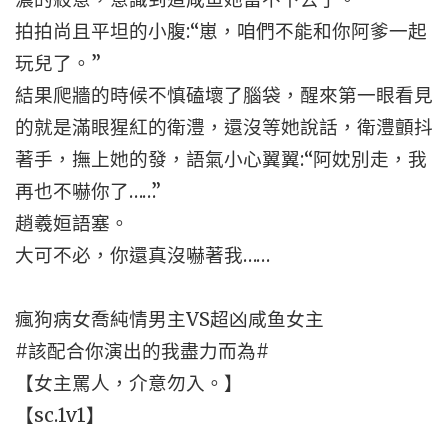
拍拍尚且平坦的小腹:“崽，咱們不能和你阿爹一起
玩兒了。”
結果爬牆的時候不慎磕壞了腦袋，醒來第一眼看見
的就是滿眼猩紅的衛澧，還沒等她說話，衛澧顫抖
著手，撫上她的發，語氣小心翼翼:“阿妉別走，我
再也不嚇你了……”
趙羲姮語塞。
大可不必，你還真沒嚇著我……
瘋狗病女喬純情男主VS超凶咸鱼女主
#該配合你演出的我盡力而為#
【女主罵人，介意勿入。】
【sc.1v1】