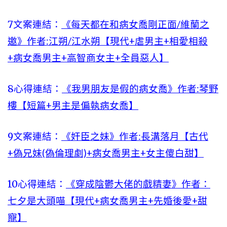
7文案連結：
《每天都在和病女喬剛正面/維蘭之
邀》作者:江朔/江水朔【現代+虐男主+相愛相殺
+病女喬男主+高智商女主+全員惡人】
8心得連結：
《我男朋友是假的病女喬》作者:琴野
樓【短篇+男主是偏執病女喬】
9文案連結：
《奸臣之妹》作者:長溝落月【古代
+偽兄妹(偽倫理劇)+病女喬男主+女主傻白甜】
10心得連結：
《穿成陰鬱大佬的戲精妻》作者：
七夕是大頭喵【現代+病女喬男主+先婚後愛+甜
寵】