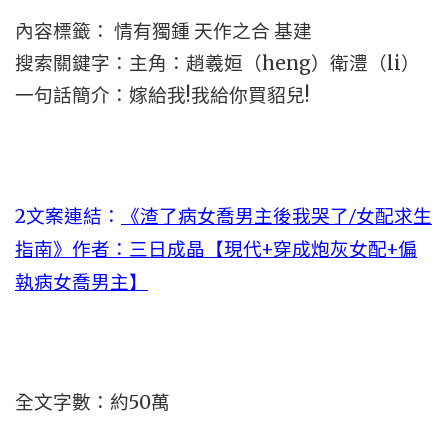
內容標籤： 情有獨鍾 天作之合 基建
搜索關鍵字：主角：趙羲姮（heng）衛澧（li）
一句話簡介：嫁給我!我給你買貂兒!
2文案連結：
《渣了病女喬男主後我哭了/女配求生
指南》作者：三日成晶【現代+穿成炮灰女配+偏
執病女喬男主】
全文字數：約50萬