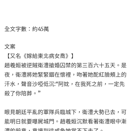
全文字數：約45萬
文案
【又名《嫁給東北病女喬》】
趙羲姮被逆賊衛澧搶婚囚禁的第三百六十五天。是
夜，衛澧將她緊緊錮在懷裡，吻著她酡紅臉頰上的
汗水，聲音沙啞低沉:“阿妉，在我死之前，一定先
殺了你陪葬。”
眼見朝廷平亂的軍隊兵臨城下，衛澧大勢已去，可
能明日就要曝屍城門。趙羲姮沉默看著衛澧眼中漸
濃的殺意，意識到這咸鱼她當不下去了。