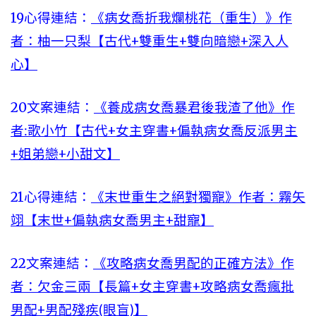
19心得連結：
《病女喬折我爛桃花（重生）》作
者：柚一只梨【古代+雙重生+雙向暗戀+深入人
心】
20文案連結：
《養成病女喬暴君後我渣了他》作
者:歌小竹【古代+女主穿書+偏執病女喬反派男主
+姐弟戀+小甜文】
21心得連結：
《末世重生之絕對獨寵》作者：霧矢
翊【末世+偏執病女喬男主+甜寵】
22文案連結：
《攻略病女喬男配的正確方法》作
者：欠金三兩【長篇+女主穿書+攻略病女喬瘋批
男配+男配殘疾(眼盲)】