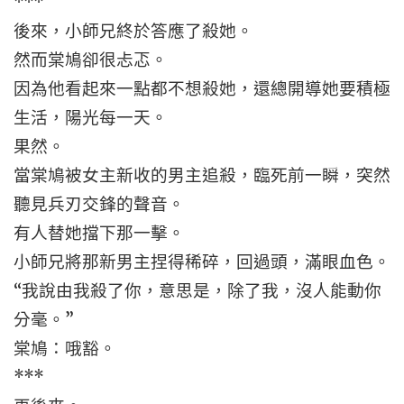
***
後來，小師兄終於答應了殺她。
然而棠鳩卻很忐忑。
因為他看起來一點都不想殺她，還總開導她要積極
生活，陽光每一天。
果然。
當棠鳩被女主新收的男主追殺，臨死前一瞬，突然
聽見兵刃交鋒的聲音。
有人替她擋下那一擊。
小師兄將那新男主捏得稀碎，回過頭，滿眼血色。
“我說由我殺了你，意思是，除了我，沒人能動你
分毫。”
棠鳩：哦豁。
***