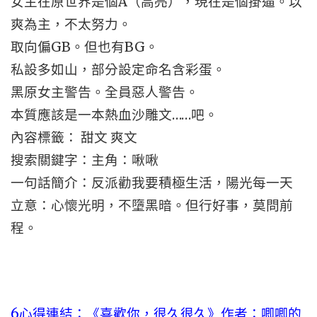
女主在原世界是個A（高亮），現在是個掛逼。以
爽為主，不太努力。
取向偏GB。但也有BG。
私設多如山，部分設定命名含彩蛋。
黑原女主警告。全員惡人警告。
本質應該是一本熱血沙雕文……吧。
內容標籤： 甜文 爽文
搜索關鍵字：主角：啾啾
一句話簡介：反派勸我要積極生活，陽光每一天
立意：心懷光明，不墮黑暗。但行好事，莫問前
程。
6心得連結：
《喜歡你，很久很久》作者：唧唧的