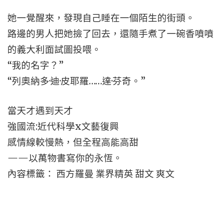
她一覺醒來，發現自己睡在一個陌生的街頭。
路邊的男人把她撿了回去，還隨手煮了一碗香噴噴
的義大利面試圖投喂。
“我的名字？”
“列奧納多·迪·皮耶羅……達·芬奇。”
當天才遇到天才
強國流:近代科學x文藝復興
感情線較慢熱，但全程高能高甜
——以萬物書寫你的永恆。
內容標籤： 西方羅曼 業界精英 甜文 爽文