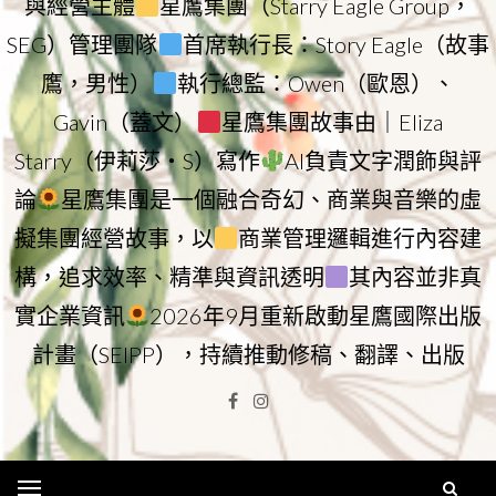
與經營主體
星鷹集團（Starry Eagle Group，
SEG）管理團隊
首席執行長：Story Eagle（故事
鷹，男性）
執行總監：Owen（歐恩）、
Gavin（蓋文）
星鷹集團故事由｜Eliza
Starry（伊莉莎・S）寫作
AI負責文字潤飾與評
論
星鷹集團是一個融合奇幻、商業與音樂的虛
擬集團經營故事，以
商業管理邏輯進行內容建
構，追求效率、精準與資訊透明
其內容並非真
實企業資訊
2026年9月重新啟動星鷹國際出版
計畫（SEIPP），持續推動修稿、翻譯、出版
Facebook
Instagram