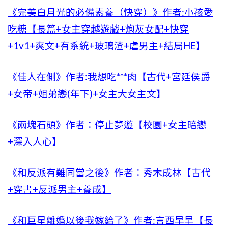
《完美白月光的必備素養（快穿）》作者:小孩愛
吃糖【長篇+女主穿越遊戲+炮灰女配+快穿
+1v1+爽文+有系統+玻璃渣+虐男主+結局HE】
《佳人在側》作者:我想吃***肉【古代+宮廷侯爵
+女帝+姐弟戀(年下)+女主大女主文】
《兩塊石頭》作者：停止夢遊【校園+女主暗戀
+深入人心】
《和反派有難同當之後》作者：秀木成林【古代
+穿書+反派男主+養成】
《和巨星離婚以後我嫁給了》作者:言西早早【長