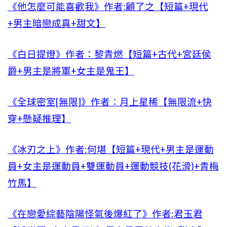
《他怎麼可能喜歡我》作者:顧了之【短篇+現代
+男主暗戀成真+甜文】
《白日提燈》作者：黎青燃【短篇+古代+宮廷侯
爵+男主是將軍+女主是鬼王】
《全球密室[無限]》作者：月上星稀【無限流+快
穿+懸疑推理】
《冰刃之上》作者:何堪【短篇+現代+男主是運動
員+女主是運動員+雙運動員+運動競技(花滑)+青梅
竹馬】
《在戀愛綜藝陰陽怪氣後爆紅了》作者:君玉君