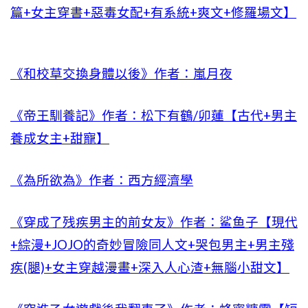
篇+女主穿書+惡毒女配+有系統+爽文+修羅場文】
《和校草交換身體以後》作者：嵐月夜
《帝王馴養記》作者：松下有鶴/卯蓮【古代+男主
養成女主+甜寵】
《為所欲為》作者：西方經濟學
《穿成了残疾男主的前女友》作者：鲨鱼子【現代
+綜漫+JOJO的奇妙冒險同人文+哭包男主+男主殘
疾(腿)+女主穿越漫畫+深入人心渣+無腦小甜文】