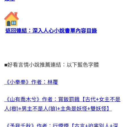
返回連結：深入人心小說書單內容目錄
■好看言情小說推薦連結：以下藍色字體
《小拳拳》作者：林覆
《山有喬木兮》作者：賞飯罰餓【古代+女主不是
人(樹)+男主不是人(狼)+主角是妖怪+雙妖怪】
《予我千秋》作者：行煙煙【古言+迫害別人+深