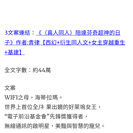
3文案連結：
《（真人同人）陪達芬奇超神的日
子》作者:青律【西幻+衍生同人文+女主穿越重生
+基建】
全文字數：約44萬
文案
WIFI之母，海蒂·拉瑪。
世界上首位全/衤果出鏡的好萊塢女王，
“電子前沿基金會”先鋒獎獲得者，
無線通訊的啟明星，美豔與智慧的寵兒。