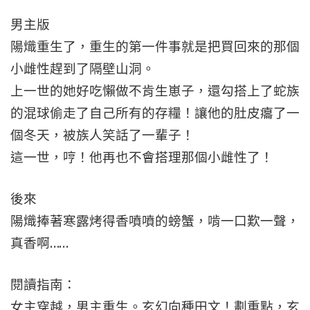
男主版
陽熾重生了，重生的第一件事就是把買回來的那個
小雌性趕到了隔壁山洞。
上一世的她好吃懶做不肯生崽子，還勾搭上了蛇族
的混球偷走了自己所有的存糧！讓他的肚皮癟了一
個冬天，被族人笑話了一輩子！
這一世，哼！他再也不會搭理那個小雌性了！
後來
陽熾捧著寒露烤得香噴噴的螃蟹，啃一口歎一聲，
真香啊……
閱讀指南：
女主穿越，男主重生。玄幻向種田文！劃重點，玄