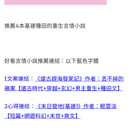
推薦4本基建種田的重生言情小說
好看言情小說推薦連結：以下藍色字體
1文案連結：
《遠古趕海發家記》作者：丟不掉的
蘋果【遠古時代+穿越+玄幻+男主重生+種田文】
2心得連結：
《末日營地[基建]》作者：輕雲淡
【短篇+網遊科幻+末世+爽文】