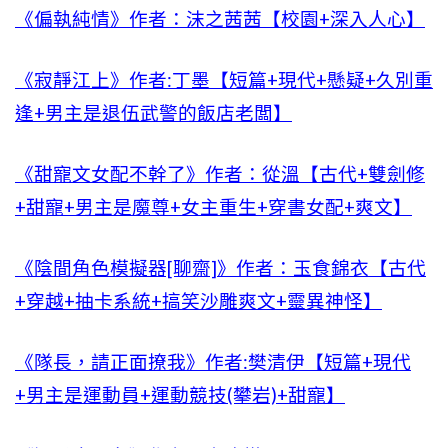
《偏執純情》作者：沫之茜茜【校園+深入人心】
《寂靜江上》作者:丁墨【短篇+現代+懸疑+久別重
逢+男主是退伍武警的飯店老闆】
《甜寵文女配不幹了》作者：從溫【古代+雙劍修
+甜寵+男主是魔尊+女主重生+穿書女配+爽文】
《陰間角色模擬器[聊齋]》作者：玉食錦衣【古代
+穿越+抽卡系統+搞笑沙雕爽文+靈異神怪】
《隊長，請正面撩我》作者:樊清伊【短篇+現代
+男主是運動員+運動競技(攀岩)+甜寵】