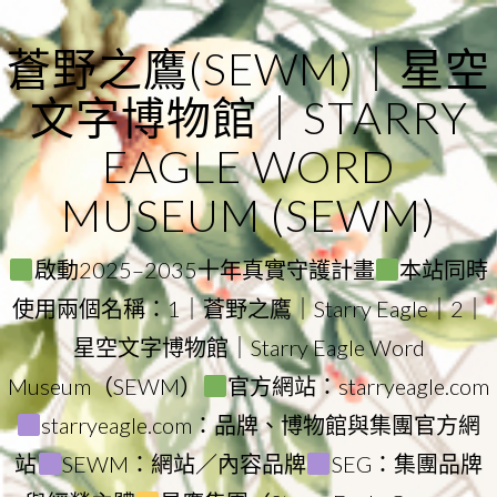
Skip
to
蒼野之鷹(SEWM)｜星空
content
文字博物館｜STARRY
EAGLE WORD
MUSEUM (SEWM)
啟動2025–2035十年真實守護計畫
本站同時
使用兩個名稱：1｜蒼野之鷹｜Starry Eagle｜2｜
星空文字博物館｜Starry Eagle Word
Museum（SEWM）
官方網站：starryeagle.com
starryeagle.com：品牌、博物館與集團官方網
站
SEWM：網站／內容品牌
SEG：集團品牌