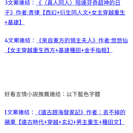
3文案連結：
《（真人同人）陪達芬奇超神的日
子》作者:青律【西幻+衍生同人文+女主穿越重生
+基建】
4文案連結：
《來自東方的領主夫人》作者:悠悠仙
【女主穿越重生西方+基建種田+金手指粗】
好看言情小說推薦連結：以下藍色字體
1文案連結：
《遠古趕海發家記》作者：丟不掉的
蘋果【遠古時代+穿越+玄幻+男主重生+種田文】