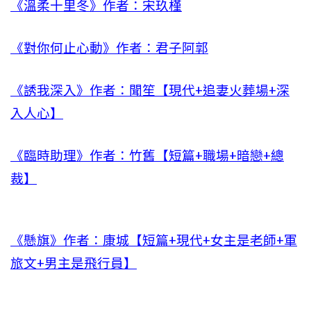
《溫柔十里冬》作者：宋玖槿
《對你何止心動》作者：君子阿郭
《誘我深入》作者：聞笙【現代+追妻火葬場+深
入人心】
《臨時助理》作者：竹舊【短篇+職場+暗戀+總
裁】
《懸旗》作者：康城【短篇+現代+女主是老師+軍
旅文+男主是飛行員】