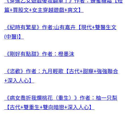
《穿進乙女遊戲後我翻車了》作者：蜂蜜糖霜【短
篇+買股文+女主穿越遊戲+爽文】
《紀時有繁星》作者:山有嘉卉【現代+雙醫生文
(中醫)】
《剛好有點甜》作者：橙墨沫
《恣歡》作者：九月輕歌【古代+甜寵+強強聯合
+深入人心】
《病女喬折我爛桃花（重生）》作者：柚一只梨
【古代+雙重生+雙向暗戀+深入人心】