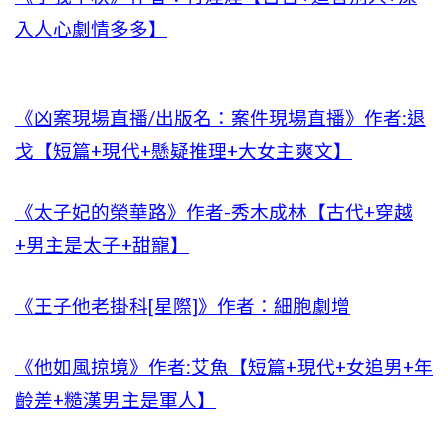
入人心劇情多多】
《凶案現場直播/出版名：案件現場直播》作者:退
戈【短篇+現代+懸疑推理+大女主爽文】
《太子妃的榮華路》作者-秀木成林【古代+穿越
+男主是太子+甜寵】
《王子他老掛科[星際]》作者：細胞劇增
《他如風掠境》作者:艾魚【短篇+現代+女追男+年
齡差+糙漢男主是軍人】