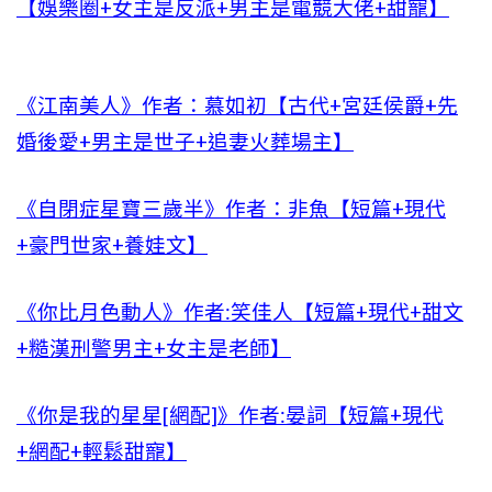
【娛樂圈+女主是反派+男主是電競大佬+甜寵】
《江南美人》作者：慕如初【古代+宮廷侯爵+先
婚後愛+男主是世子+追妻火葬場主】
《自閉症星寶三歲半》作者：非魚【短篇+現代
+豪門世家+養娃文】
《你比月色動人》作者:笑佳人【短篇+現代+甜文
+糙漢刑警男主+女主是老師】
《你是我的星星[網配]》作者:晏詞【短篇+現代
+網配+輕鬆甜寵】