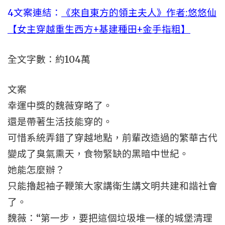
4文案連結：
《來自東方的領主夫人》作者:悠悠仙
【女主穿越重生西方+基建種田+金手指粗】
全文字數：約104萬
文案
幸運中獎的魏薇穿略了。
還是帶著生活技能穿的。
可惜系統弄錯了穿越地點，前輩改造過的繁華古代
變成了臭氣熏天，食物緊缺的黑暗中世紀。
她能怎麼辦？
只能擼起袖子鞭策大家講衛生講文明共建和諧社會
了。
魏薇：“第一步，要把這個垃圾堆一樣的城堡清理