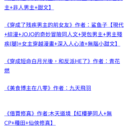
主+非人男主+甜文】
《穿成了残疾男主的前女友》作者：鲨鱼子【現代
+綜漫+JOJO的奇妙冒險同人文+哭包男主+男主殘
疾(腿)+女主穿越漫畫+深入人心渣+無腦小甜文】
《穿成短命白月光後，和反派HE了》作者：青花
燃
《美食博主在八零》作者：九天飛羽
《借賈修真》作者:木天道境【紅樓夢同人+無
CP+種田+仙俠修真】