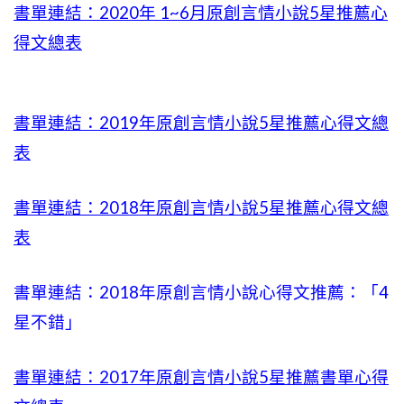
書單連結：2020年
1~6
月原創言情小說5星推薦心
得文總表
書單連結：2019年
原創言情小說5星推薦心得文總
表
書單連結：2018年原創言情小說5星推薦心得文總
表
書單連結：2018年原創言情小說心得文推薦：「4
星不錯」
書單連結：2017年原創言情小說5星推薦書單心得