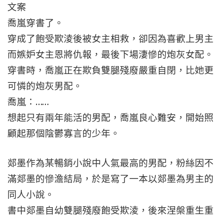
文案
喬嵐穿書了。
穿成了飽受欺淩後被女主相救，卻因為喜歡上男主
而嫉妒女主恩將仇報，最後下場淒慘的炮灰女配。
穿書時，喬嵐正在欺負雙腿殘廢嚴重自閉，比她更
可憐的炮灰男配。
喬嵐：……
想起只有兩年能活的男配，喬嵐良心難安，開始照
顧起那個陰鬱寡言的少年。
郯墨作為某暢銷小說中人氣最高的男配，粉絲因不
滿郯墨的慘澹結局，於是寫了一本以郯墨為男主的
同人小說。
書中郯墨自幼雙腿殘廢飽受欺淩，後來涅槃重生重