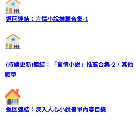
返回連結：言情小說推薦合集-1
(持續更新)連結：「言情小說」推薦合集-2，其他
類型
返回連結：深入人心小說書單內容目錄