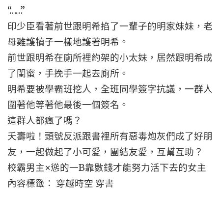
“……”
印少臣看著前世跟明希掐了一輩子的明家妹妹，老
母雞護犢子一樣地護著明希。
前世跟明希在廁所裡約架的小太妹，居然跟明希成
了閨蜜，手挽手一起去廁所。
明希要被學霸班挖人，全班同學簽字抗議，一群人
圍著他等著他最後一個簽名。
這群人都瘋了嗎？
夭壽啦！頭號反派跟書裡所有惡毒炮灰們成了好朋
友，一起做起了小可愛，團結友愛，互幫互助？
校霸男主×慫的一B靠數錢才能努力活下去的女主
內容標籤： 穿越時空 穿書