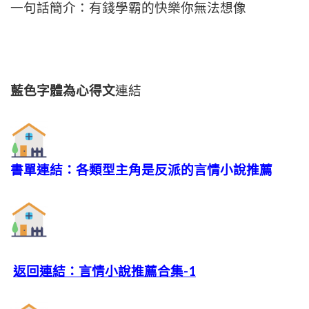
一句話簡介：有錢學霸的快樂你無法想像
藍色字體為心得文
連結
書單連結：各類型主角是反派的言情小說推薦
返回連結：言情小說推薦合集-1