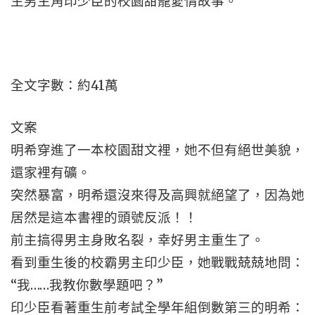
生男主角印少臣的校園甜寵愛情故事。
全文字數：約41萬
文案
明希穿進了一本校園甜文裡，她不但有絕世美貌，
還家裡有礦。
突然暴富，明希還沒來得及高興就絕望了，因為她
居然是這本書裡的頭號反派！！
前主搞得男主身敗名裂，幸好男主重生了。
看到重生後的校霸男主印少臣，她戰戰兢兢地問：
“我……我教你數學題吧？”
印少臣看著重生前考試全學年組倒數第三的明希：