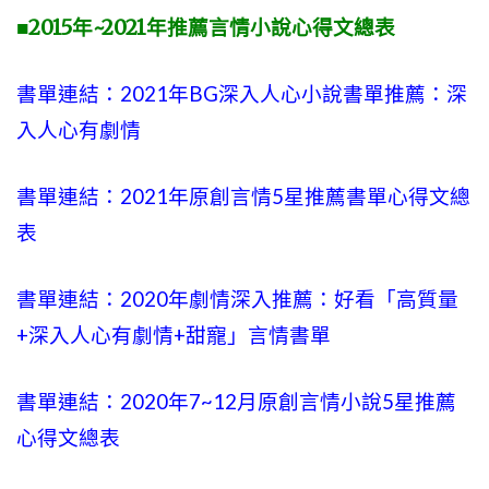
■2015年~2021年推薦言情小說心得文總表
書單連結：2021年BG深入人心小說書單推薦：深
入人心有劇情
書單連結：2021年原創言情5星推薦書單心得文總
表
書單連結：2020年劇情深入推薦：好看「高質量
+
深入人心有劇情
+甜寵」言情書單
書單連結：2020年
7~12
月原創言情小說5星推薦
心得文總表