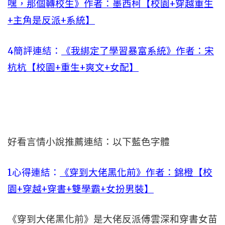
嘿，那個轉校生》作者：墨西柯【校園+穿越重生
+主角是反派+系統】
4簡評連結：
《我綁定了學習暴富系統》作者：宋
杭杭【校園+重生+爽文+女配】
好看言情小說推薦連結：以下藍色字體
1心得連結：
《穿到大佬黑化前》作者：錦橙【校
園+穿越+穿書+雙學霸+女扮男裝】
《穿到大佬黑化前》是大佬反派傅雲深和穿書女苗