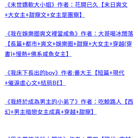
《末世嬌軟大小姐》作者：花開已久【末日爽文
+大女主+甜寵文+女主是團寵】
《我在娛樂圈爽文裡當咸魚》作者：大哥喝冰闊落
【長篇+都市+爽文+娛樂圈+甜寵+大女主+穿越(穿
書)+慢熱+佛系咸魚女主】
《我床下長出的boy》作者:番大王【短篇+現代
+催淚虐心文+結局BE】
《我終於成為男主的小弟了》作者：吃鯨路人【西
幻+男主暗戀女主成真+穿越+甜寵】