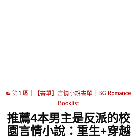
字
第1 區｜【書單】言情小說書單｜BG Romance
Booklist
推薦4本男主是反派的校
園言情小說：重生+穿越