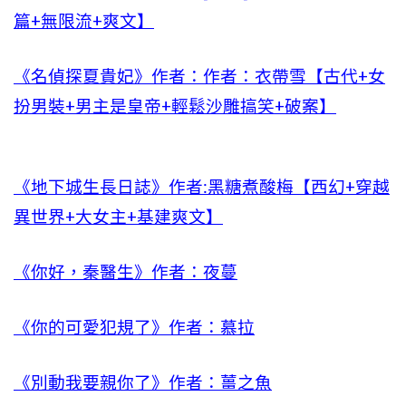
篇+無限流+爽文】
《名偵探夏貴妃》作者：作者：衣帶雪【古代+女
扮男裝+男主是皇帝+輕鬆沙雕搞笑+破案】
《地下城生長日誌》作者:黑糖煮酸梅【西幻+穿越
異世界+大女主+基建爽文】
《你好，秦醫生》作者：夜蔓
《你的可愛犯規了》作者：慕拉
《別動我要親你了》作者：薑之魚