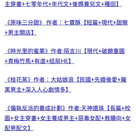
主穿書+七零年代+年代文+後媽養兒文+種田】
《原味三分甜》 作者：七寶酥【短篇+現代+甜寵
+男主開店】
《時光里的蜜果》作者:陌言川【現代+破鏡重圓
+青梅竹馬+有虐+結局HE】
《桂花蒸》作者：大姑娘浪【民國+先婚後愛+腹
黑男主+深入人心劇情多】
《偏執反派的養成計劃》作者:天神遺珠【長篇+校
園+女主穿書+女主養成男主+惡毒女配+救贖向+女
配男配文】