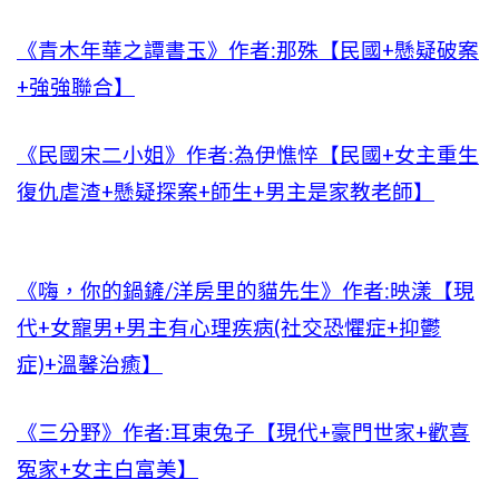
《青木年華之譚書玉》作者:那殊【民國+懸疑破案
+強強聯合】
《民國宋二小姐》作者:為伊憔悴【民國+女主重生
復仇虐渣+懸疑探案+師生+男主是家教老師】
《嗨，你的鍋鏟/洋房里的貓先生》作者:映漾【現
代+女寵男+男主有心理疾病(社交恐懼症+抑鬱
症)+溫馨治癒】
《三分野》作者:耳東兔子【現代+豪門世家+歡喜
冤家+女主白富美】