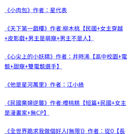
《小肉包》作者：星代表
《天下第一戲樓》作者:柳木桃【民國+女主穿越
+皮影戲+男主是萌寵+男主不是人】
《心尖上的小妖精》作者：井時浠【高中校園+電
競+甜寵+雙電競選手】
《他是星河萬里》作者：江小綠
《民國棄婦逆襲》作者:櫻桃糕【短篇+民國+女主
是漫畫家+無CP】
《全世界跪求我做個好人[無限]》作者：從0【長