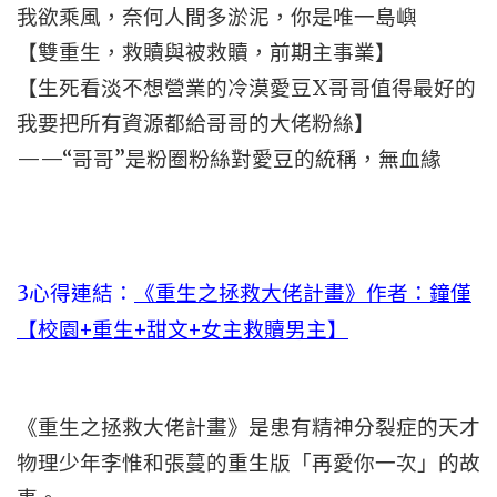
我欲乘風，奈何人間多淤泥，你是唯一島嶼
【雙重生，救贖與被救贖，前期主事業】
【生死看淡不想營業的冷漠愛豆X哥哥值得最好的
我要把所有資源都給哥哥的大佬粉絲】
——“哥哥”是粉圈粉絲對愛豆的統稱，無血緣
3心得連結：
《重生之拯救大佬計畫》作者：鐘僅
【校園+重生+甜文+女主救贖男主】
《重生之拯救大佬計畫》是患有精神分裂症的天才
物理少年李惟和張蔓的重生版「再愛你一次」的故