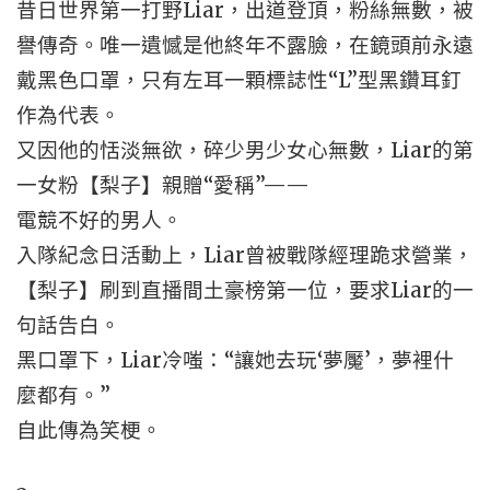
昔日世界第一打野Liar，出道登頂，粉絲無數，被
譽傳奇。唯一遺憾是他終年不露臉，在鏡頭前永遠
戴黑色口罩，只有左耳一顆標誌性“L”型黑鑽耳釘
作為代表。
又因他的恬淡無欲，碎少男少女心無數，Liar的第
一女粉【梨子】親贈“愛稱”——
電競不好的男人。
入隊紀念日活動上，Liar曾被戰隊經理跪求營業，
【梨子】刷到直播間土豪榜第一位，要求Liar的一
句話告白。
黑口罩下，Liar冷嗤：“讓她去玩‘夢魘’，夢裡什
麼都有。”
自此傳為笑梗。