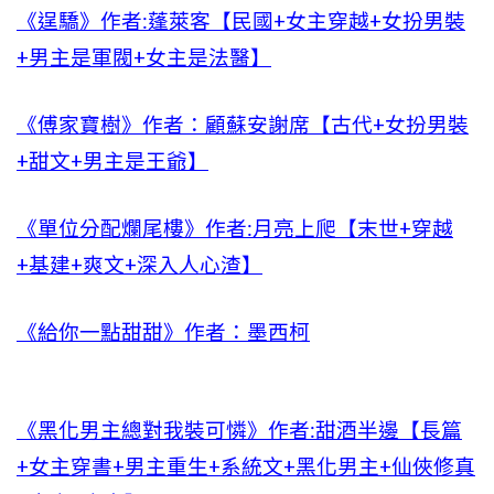
《逞驕》作者:蓬萊客【民國+女主穿越+女扮男裝
+男主是軍閥+女主是法醫】
《傅家寶樹》作者：顧蘇安謝席【古代+女扮男裝
+甜文+男主是王爺】
《單位分配爛尾樓》作者:月亮上爬【末世+穿越
+基建+爽文+深入人心渣】
《給你一點甜甜》作者：墨西柯
《黑化男主總對我裝可憐》作者:甜酒半邊【長篇
+女主穿書+男主重生+系統文+黑化男主+仙俠修真