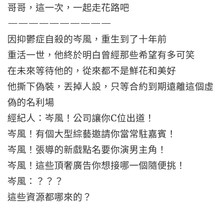
哥哥，這一次，一起走花路吧
——————————
因抑鬱症自殺的岑風，重生到了十年前
重活一世，他終於明白曾經那些希望有多可笑
在未來等待他的，從來都不是鮮花和美好
他撕下偽裝，丟掉人設，只等合約到期遠離這個虛
偽的名利場
經紀人：岑風！公司讓你C位出道！
岑風！有個大型綜藝邀請你當常駐嘉賓！
岑風！張導的新戲點名要你演男主角！
岑風！這些頂奢廣告你想接哪一個隨便挑！
岑風：？？？
這些資源都哪來的？