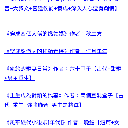
書+大叔文+宮廷侯爵+養成+深入人心渣有劇情】
《穿成四個大佬的嬌氣媽》作者：秋二方
《穿成龍傲天的杠精青梅》作者：江月年年
《紈絝的寵妻日常》作者：六十甲子【古代+甜寵
+男主重生】
《重生成為對頭的嬌妻》作者：兩個豆乳盒子【古
代+重生+強強聯合+男主是將軍】
《風華絕代小後媽[年代]》作者：晚鯉【短篇+女