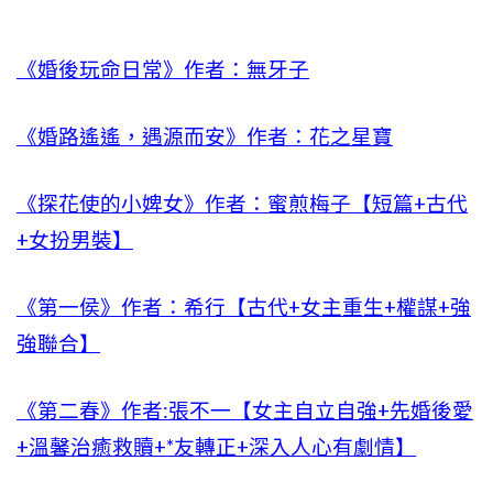
《婚後玩命日常》作者：無牙子
《婚路遙遙，遇源而安》作者：花之星寶
《探花使的小婢女》作者：蜜煎梅子【短篇+古代
+女扮男裝】
《第一侯》作者：希行【古代+女主重生+權謀+強
強聯合】
《第二春》作者:張不一【女主自立自強+先婚後愛
+溫馨治癒救贖+*友轉正+深入人心有劇情】