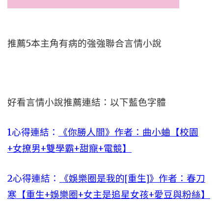
推薦5本主角有病的強強聯合言情小說
好看言情小說推薦連結：以下藍色字體
1心得連結：
《你勝人間》作者：曲小蛐【校園
+女撩男+雙學霸+甜寵+電競】
2心得連結：
《娛樂圈是我的[重生]》作者：春刀
寒【重生+娛樂圈+女主是追星女孩+愛豆與粉絲】