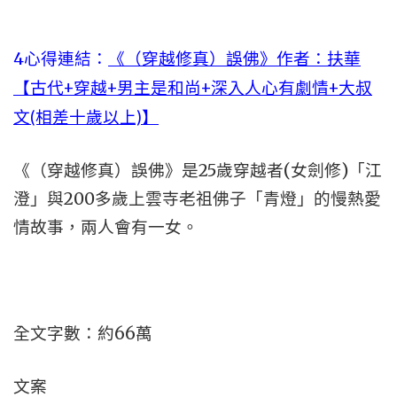
4心得連結：
《（穿越修真）誤佛》作者：扶華
【古代+穿越+男主是和尚+深入人心有劇情+大叔
文(相差十歲以上)】
《（穿越修真）誤佛》是25歲穿越者(女劍修)「江
澄」與200多歲上雲寺老祖佛子「青燈」的慢熱愛
情故事，兩人會有一女。
全文字數：約66萬
文案