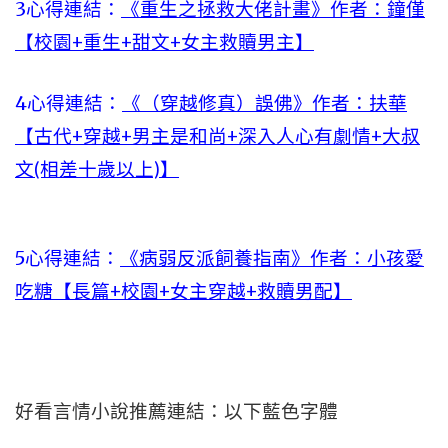
3心得連結：
《重生之拯救大佬計畫》作者：鐘僅
【校園+重生+甜文+女主救贖男主】
4心得連結：
《（穿越修真）誤佛》作者：扶華
【古代+穿越+男主是和尚+深入人心有劇情+大叔
文(相差十歲以上)】
5心得連結：
《病弱反派飼養指南》作者：小孩愛
吃糖【長篇+校園+女主穿越+救贖男配】
好看言情小說推薦連結：以下藍色字體