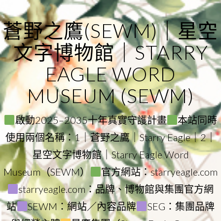
Skip
to
蒼野之鷹(SEWM)｜星空
content
文字博物館｜STARRY
EAGLE WORD
MUSEUM (SEWM)
啟動2025–2035十年真實守護計畫
本站同時
使用兩個名稱：1｜蒼野之鷹｜Starry Eagle｜2｜
星空文字博物館｜Starry Eagle Word
Museum（SEWM）
官方網站：starryeagle.com
starryeagle.com：品牌、博物館與集團官方網
站
SEWM：網站／內容品牌
SEG：集團品牌