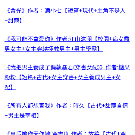
《含光》作者：酒小七【短篇+現代+主角不是人
+甜寵】
《我可能不會愛你》作者:江山滄瀾【校園+病女喬
男女主+女主穿越拯救男主+男主學霸】
《我把男主養成了偏執暴君(穿書女配)》作者:糖果
粉粉【短篇+古代+女主穿書+女主養成男主+女
配】
《所有人都想害我》作者：時久【古代+甜寵言情
+男主是宰相】
《皇后她作天作地[穿書]》作者：故箏【古代+穿