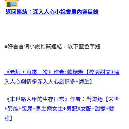
返回連結：深入人心小說書單內容目錄
■好看言情小說推薦連結：以下藍色字體
《老師，再來一次》作者: 軟糖糖【校園甜文+深
入人心劇情多深入人心劇情多+師生】
《末世路人甲的生存日常》作者：對遊絕【末世
+異能+喪屍+男主寵女主+男配X女配+甜寵+雙
強】