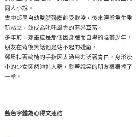
同人小說。
書中郯墨自幼雙腿殘廢飽受欺淩，後來涅槃重生重
新站立，並成為叱吒風雲的商界巨富。
多年前，郯墨還是那個因身體而自卑的陰鬱少年，
朋友在背後笑話他是站不起的殘廢，
郯墨扣著輪椅的手指因太過用力泛著青白，身形瘦
小的少女突然沖進人群，對著說笑的朋友狠狠揍了
一拳。
藍色字體為心得文
連結