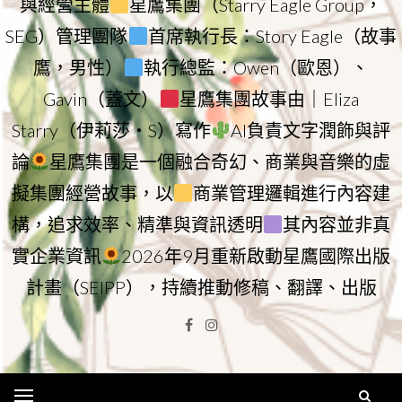
與經營主體
星鷹集團（Starry Eagle Group，
SEG）管理團隊
首席執行長：Story Eagle（故事
鷹，男性）
執行總監：Owen（歐恩）、
Gavin（蓋文）
星鷹集團故事由｜Eliza
Starry（伊莉莎・S）寫作
AI負責文字潤飾與評
論
星鷹集團是一個融合奇幻、商業與音樂的虛
擬集團經營故事，以
商業管理邏輯進行內容建
構，追求效率、精準與資訊透明
其內容並非真
實企業資訊
2026年9月重新啟動星鷹國際出版
計畫（SEIPP），持續推動修稿、翻譯、出版
Facebook
Instagram