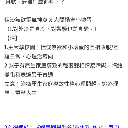
真就，夢裡什麼都有？？
恬淡無欲電競神廟 x 人間禍害小壞蛋
（L對外冷是真冷，對梨騷也是真騷。）
【注】
1.主大學校園，恬淡無欲和小壞蛋的互相收服/互
騷日常，心理治癒向
2.梨子有原生家庭導致的輕度雙相情感障礙，情緒
變化和表達異于普通
立意：治癒原生家庭導致性格心理問題、追逐理
想、重塑人生
2心得連結：
《娛樂圈是我的[重生]》作者：春刀