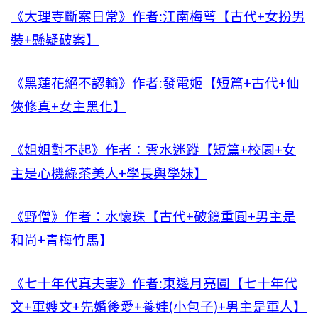
《大理寺斷案日常》作者:江南梅萼【古代+女扮男
裝+懸疑破案】
《黑蓮花絕不認輸》作者:發電姬【短篇+古代+仙
俠修真+女主黑化】
《姐姐對不起》作者：雲水迷蹤【短篇+校園+女
主是心機綠茶美人+學長與學妹】
《野僧》作者：水懷珠【古代+破鏡重圓+男主是
和尚+青梅竹馬】
《七十年代真夫妻》作者:東邊月亮圓【七十年代
文+軍嫂文+先婚後愛+養娃(小包子)+男主是軍人】