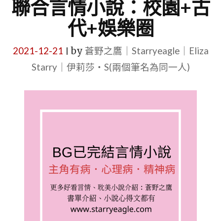
聯合言情小說：校園+古
代+娛樂圈
2021-12-21
by
蒼野之鷹｜Starryeagle｜Eliza
|
Starry｜伊莉莎・S(兩個筆名為同一人)