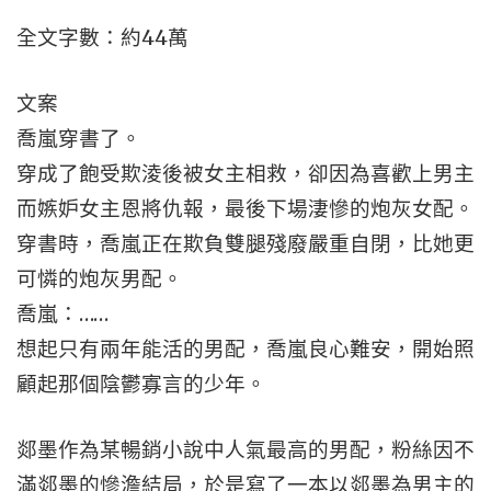
全文字數：約44萬
文案
喬嵐穿書了。
穿成了飽受欺淩後被女主相救，卻因為喜歡上男主
而嫉妒女主恩將仇報，最後下場淒慘的炮灰女配。
穿書時，喬嵐正在欺負雙腿殘廢嚴重自閉，比她更
可憐的炮灰男配。
喬嵐：……
想起只有兩年能活的男配，喬嵐良心難安，開始照
顧起那個陰鬱寡言的少年。
郯墨作為某暢銷小說中人氣最高的男配，粉絲因不
滿郯墨的慘澹結局，於是寫了一本以郯墨為男主的