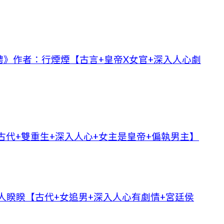
》作者：行煙煙【古言+皇帝X女官+深入人心劇
古代+雙重生+深入人心+女主是皇帝+偏執男主】
人睽睽【古代+女追男+深入人心有劇情+宮廷侯