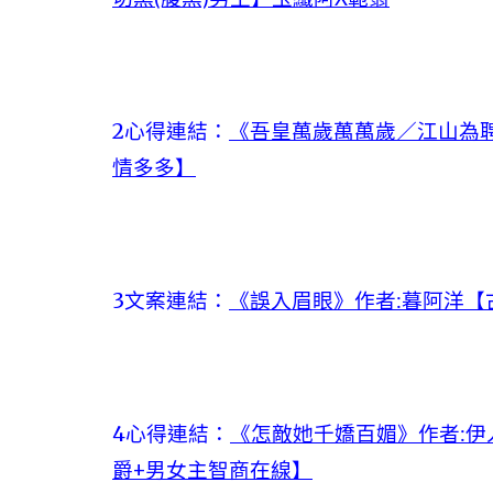
2心得連結：
《吾皇萬歲萬萬歲／江山為聘
情多多】
3文案連結：
《誤入眉眼》作者:暮阿洋【
4心得連結：
《怎敵她千嬌百媚》作者:伊
爵+男女主智商在線】