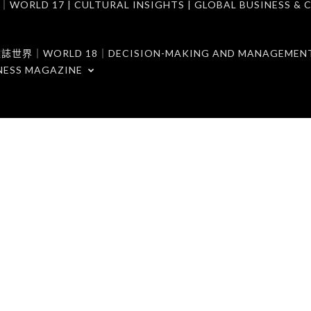
7 | CULTURAL INSIGHTS | GLOBAL BUSINESS & C
ORLD 18｜DECISION-MAKING AND MANAGEMENT 
NESS MAGAZINE