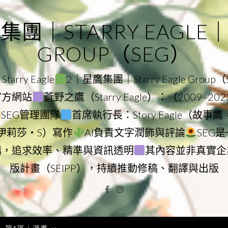
｜STARRY EAGLE｜ST
GROUP（SEG）
rry Eagle
2｜星鷹集團｜Starry Eagle Group
團官方網站
蒼野之鷹（Starry Eagle）：（2009–20
SEG管理團隊
首席執行長：Story Eagle（故事
ry（伊莉莎・S）寫作
AI負責文字潤飾與評論
SEG
構，追求效率、精準與資訊透明
其內容並非真實企
版計畫（SEIPP），持續推動修稿、翻譯與出版
Facebook
Instagram