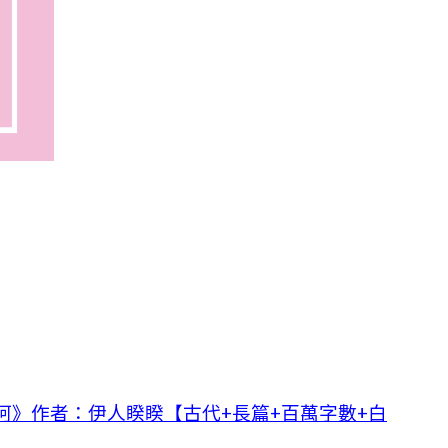
阿》作者：伊人睽睽【古代+長篇+百萬字數+白