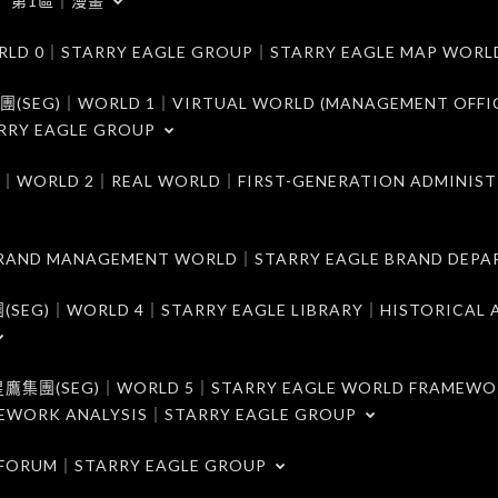
第1區｜漫畫
｜STARRY EAGLE GROUP｜STARRY EAGLE MAP WORL
)｜WORLD 1｜VIRTUAL WORLD (MANAGEMENT OFFI
RRY EAGLE GROUP
D 2｜REAL WORLD｜FIRST-GENERATION ADMINIST
MANAGEMENT WORLD｜STARRY EAGLE BRAND DEPA
ORLD 4｜STARRY EAGLE LIBRARY｜HISTORICAL A
EG)｜WORLD 5｜STARRY EAGLE WORLD FRAMEWO
MEWORK ANALYSIS｜STARRY EAGLE GROUP
ORUM｜STARRY EAGLE GROUP