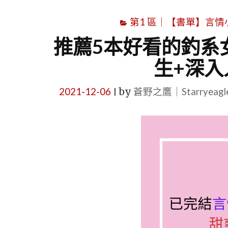
第1 區｜【書單】言情小說書
推薦5本好看的釣系
生+深入
2021-12-06
by
蒼野之鷹｜Starryeag
|