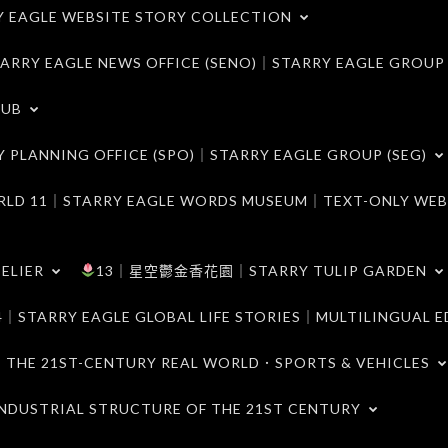
LE WEBSITE STORY COLLECTION
 EAGLE NEWS OFFICE (SENO)｜STARRY EAGLE GROUP
LUB
ANNING OFFICE (SPO)｜STARRY EAGLE GROUP (SEG)
｜STARRY EAGLE WORDS MUSEUM｜TEXT-ONLY WEB
ELIER
13｜星空鬱金香花園｜STARRY TULIP GARDEN
RY EAGLE GLOBAL LIFE STORIES｜MULTILINGUAL E
21ST-CENTURY REAL WORLD．SPORTS & VEHICLES
TRIAL STRUCTURE OF THE 21ST CENTURY