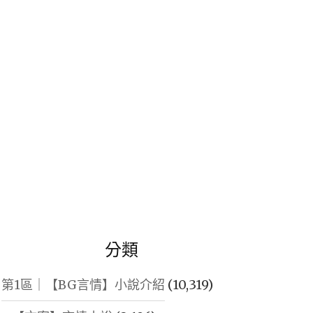
鍵
字:
分類
第1區｜【BG言情】小說介紹
(10,319)