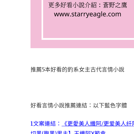
推薦5本好看的釣系女主古代言情小說
好看言情小說推薦連結：以下藍色字體
1文案連結：
《更愛美人纖阿/更爱美人纤
切黑(腹黑)男主】玉纖阿X範翕