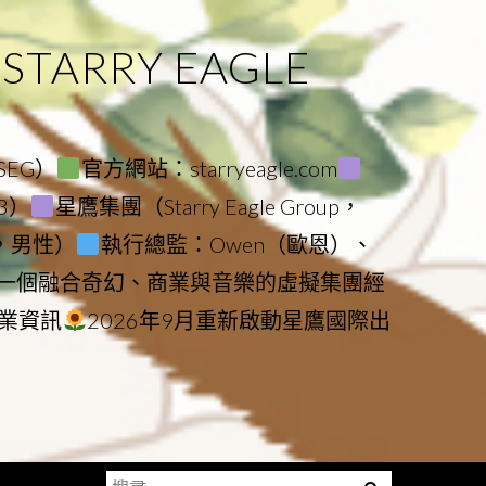
ARRY EAGLE
（SEG）
官方網站：starryeagle.com
23）
星鷹集團（Starry Eagle Group，
鷹，男性）
執行總監：Owen（歐恩）、
是一個融合奇幻、商業與音樂的虛擬集團經
業資訊
2026年9月重新啟動星鷹國際出
搜
Menu