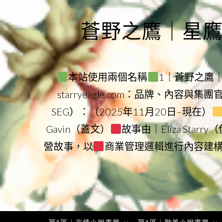
Skip
to
蒼野之鷹｜星鷹集團
content
本站使用兩個名稱
1｜蒼野之鷹｜Sta
starryeagle.com：品牌、內容與集
SEG）：（2025年11月20日–現在）
Gavin（蓋文）
故事由｜Eliza Star
營故事，以
商業管理邏輯進行內容建