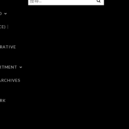
尋
D
關
鍵
CE)｜
字:
RATIVE
RTMENT
RCHIVES
RK