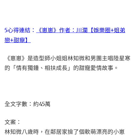
5心得連結：
《崽崽》作者：川瀾【娛樂圈+姐弟
戀+甜寵】
《崽崽》是造型師小姐姐林知微和男團主唱陸星寒
的「情有獨鍾、相扶成長」的甜寵愛情故事。
全文字數：約45萬
文案：
林知微八歲時，在鄰居家撿了個軟萌漂亮的小崽