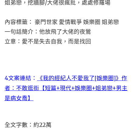
姐弟戀，挖牆腳/大佬很瘋批，處處修羅場
內容標籤： 豪門世家 愛情戰爭 娛樂圈 姐弟戀
一句話簡介：他放飛了大佬的夜鶯
立意：愛不是失去自我，而是找回
4文案連結：
《我的經紀人不愛我了[娛樂圈]》作
者：不敢逛街【短篇+現代+娛樂圈+姐弟戀+男主
是病女喬】
全文字數：約22萬