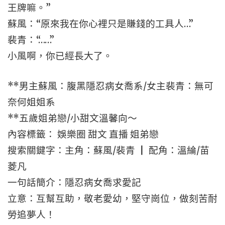
王牌嘛。”
蘇風：“原來我在你心裡只是賺錢的工具人…”
裴青：“……”
小風啊，你已經長大了。
**男主蘇風：腹黑隱忍病女喬系/女主裴青：無可
奈何姐姐系
**五歲姐弟戀/小甜文溫馨向～
內容標籤： 娛樂圈 甜文 直播 姐弟戀
搜索關鍵字：主角：蘇風/裴青 ┃ 配角：溫綸/苗
菱凡
一句話簡介：隱忍病女喬求愛記
立意：互幫互助，敬老愛幼，堅守崗位，做刻苦耐
勞追夢人！