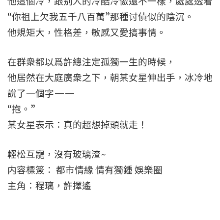
他這個冷，跟别人的冷酷冷傲還不一樣，處處透着
“你祖上欠我五千八百萬”那種讨債似的陰沉。
他規矩大，性格差，敏感又愛搞事情。
在群衆都以爲許總注定孤獨一生的時候，
他居然在大庭廣衆之下，朝某女星伸出手，冰冷地
說了一個字——
“抱。”
某女星表示：真的超想掉頭就走！
輕松互寵，沒有玻璃渣~
内容標簽： 都市情緣 情有獨鍾 娛樂圈
主角：程璃，許擇遙