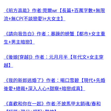
《前方高能》作者:莞爾wr【長篇+百萬字數+無限
流+無CP(不談戀愛)+大女主】
《請向我告白》作者：暴躁的螃蟹【都市+女主重
生+男主暗戀】
《後娘[穿越]》作者：元月月半【年代文+女主穿
越】
《我的新郎逃婚了》作者：喝口雪碧【現代+先婚
後愛+總裁+深入人心+甜寵+暗戀成真】
《喜歡和你在一起》作者:不披馬甲太銷魂/春和