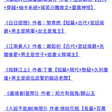
+穿越+抽卡系統+搞笑沙雕爽文+靈異神怪】
《白日提燈》作者：黎青燃【短篇+古代+宮廷侯
爵+男主是將軍+女主是鬼王】
《江南美人》作者：慕如初【古代+宮廷侯爵+先
婚後愛+男主是世子+追妻火葬場主】
《寂靜江上》作者:丁墨【短篇+現代+懸疑+久別重
逢+男主是退伍武警的飯店老闆】
《邊境者[星際]》作者：前方有個鬼/歸山玉
《人設不能崩[無限]》作者:條紋花瓶【長篇+百萬