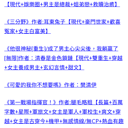
【現代+娛樂圈+男主是總裁+姐弟戀+救贖治癒】
《三分野》作者:耳東兔子【現代+豪門世家+歡喜
冤家+女主白富美】
《他很神秘[重生]/成了男主心尖尖後，我躺贏了
[無限]作者：清春是金色鎖鏈【現代+雙重生+穿越
+女主養成男主+玄幻言情+甜文】
《可愛的我你不想要嗎》作者：樊清伊
《第一戰場指揮官！》作者:腿毛略粗【長篇+百萬
字數+星際+軍旅文+女主是軍人+軍校生+爽文+穿
越+女主是古穿今+機甲+無感情線/無CP+熱血有趣