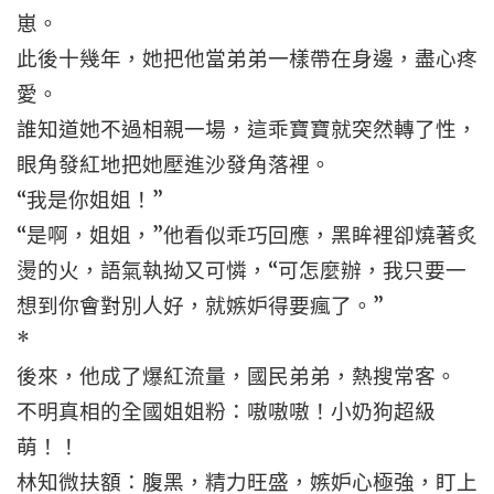
崽。
此後十幾年，她把他當弟弟一樣帶在身邊，盡心疼
愛。
誰知道她不過相親一場，這乖寶寶就突然轉了性，
眼角發紅地把她壓進沙發角落裡。
“我是你姐姐！”
“是啊，姐姐，”他看似乖巧回應，黑眸裡卻燒著炙
燙的火，語氣執拗又可憐，“可怎麼辦，我只要一
想到你會對別人好，就嫉妒得要瘋了。”
*
後來，他成了爆紅流量，國民弟弟，熱搜常客。
不明真相的全國姐姐粉：嗷嗷嗷！小奶狗超級
萌！！
林知微扶額：腹黑，精力旺盛，嫉妒心極強，盯上