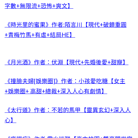
字數+無限流+恐怖+爽文】
《時光里的蜜果》作者:陌言川【現代+破鏡重圓
+青梅竹馬+有虐+結局HE】
《月光酒》作者：伏淵【現代+先婚後愛+甜寵】
《撞臉夫婦[娛樂圈]》作者：小孩愛吃糖【女主
+娛樂圈+ 高甜+總裁+深入人心有劇情】
《太行道》作者：不若的馬甲【靈異玄幻+深入人
心】