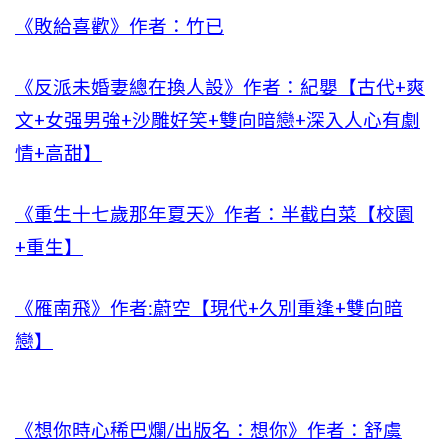
《敗給喜歡》作者：竹已
《反派未婚妻總在換人設》作者：紀嬰【古代+爽
文+女强男強+沙雕好笑+雙向暗戀+深入人心有劇
情+高甜】
《重生十七歲那年夏天》作者：半截白菜【校園
+重生】
《雁南飛》作者:蔚空【現代+久別重逢+雙向暗
戀】
《想你時心稀巴爛/出版名：想你》作者：舒虞