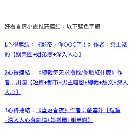
好看言情小說推薦連結：以下藍色字體
1心得連結：
《影帝，你OOC了！》作者：雲上淺
酌【娛樂圈+姐弟戀+深入人心】
2心得連結：
《總裁每天求抱抱/你臉紅什麼》作
者：川瀾【短篇+都市+男主暗戀+總裁+甜文+深入
人心】
3心得連結：
《墜落春夜》作者：嚴雪芥【短篇
+深入人心有劇情+娛樂圈+姐弟戀】