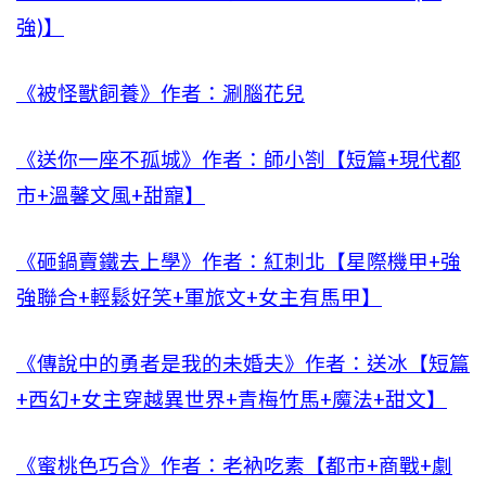
強)】
《被怪獸飼養》作者：涮腦花兒
《送你一座不孤城》作者：師小劄【短篇+現代都
市+溫馨文風+甜寵】
《砸鍋賣鐵去上學》作者：紅刺北【星際機甲+強
強聯合+輕鬆好笑+軍旅文+女主有馬甲】
《傳說中的勇者是我的未婚夫》作者：送冰【短篇
+西幻+女主穿越異世界+青梅竹馬+魔法+甜文】
《蜜桃色巧合》作者：老衲吃素【都市+商戰+劇