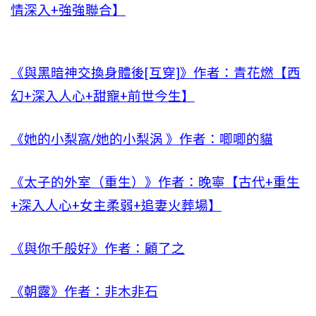
情深入+強強聯合】
《與黑暗神交換身體後[互穿]》作者：青花燃【西
幻+深入人心+甜寵+前世今生】
《她的小梨窩/她的小梨涡 》作者：唧唧的貓
《太子的外室（重生）》作者：晚寧【古代+重生
+深入人心+女主柔弱+追妻火葬場】
《與你千般好》作者：顧了之
《朝露》作者：非木非石