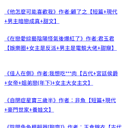
《他怎麼可能喜歡我》作者:顧了之【短篇+現代
+男主暗戀成真+甜文】
《在戀愛綜藝陰陽怪氣後爆紅了》作者:君玉君
【娛樂圈+女主是反派+男主是電競大佬+甜寵】
《佳人在側》作者:我想吃***肉【古代+宮廷侯爵
+女帝+姐弟戀(年下)+女主大女主文】
《自閉症星寶三歲半》作者：非魚【短篇+現代
+豪門世家+養娃文】
《陰間角色模擬器[聊齋]》作者：玉食錦衣【古代