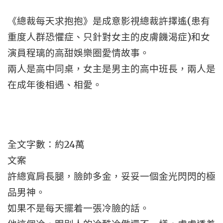
《總裁每天求抱抱》是成意影視總裁許擇遙(患有
重度人群恐懼症、只針對女主的皮膚饑渴症)和女
演員程璃的高甜娛樂圈愛情故事。
兩人是高中同桌，女主是男主的高中班長，兩人是
在成年後相遇、相愛。
全文字數：約24萬
文案
許總寬肩長腿，臉帥多金，妥妥一個金光閃閃的極
品男神。
如果不是每天擺着一張冷臉的話。