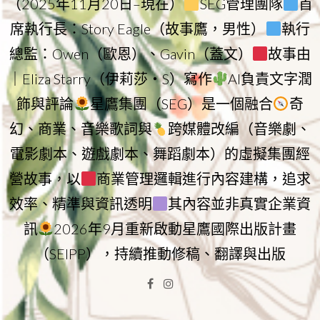
（2025年11月20日–現在）
SEG管理團隊
首
席執行長：Story Eagle（故事鷹，男性）
執行
總監：Owen（歐恩）、Gavin（蓋文）
故事由
｜Eliza Starry（伊莉莎・S）寫作
AI負責文字潤
飾與評論
星鷹集團（SEG）是一個融合
奇
幻、商業、音樂歌詞與
跨媒體改編（音樂劇、
電影劇本、遊戲劇本、舞蹈劇本）的虛擬集團經
營故事，以
商業管理邏輯進行內容建構，追求
效率、精準與資訊透明
其內容並非真實企業資
訊
2026年9月重新啟動星鷹國際出版計畫
（SEIPP），持續推動修稿、翻譯與出版
Facebook
Instagram