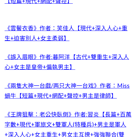
【短篇+現代+網配+聲控】
《雲鬢衣香》作者：笑佳人【現代+深入人心+重
生+迫害別人+女主柔弱】
《誤入眉眼》作者:暮阿洋【古代+雙重生+深入人
心+女主是皇帝+偏執男主】
《兩隻大神一台戲/两只大神一台戏》作者：Miss
蝸牛【短篇+現代+網配+聲控+男主是律師】
《王牌狙擊：老公快臥倒》作者:習炎【長篇+百萬
字數+現代+軍旅文+雙軍人(特種兵)+男主是軍人
+深入人心+女主重生+男女主互撩+強強聯合(雙