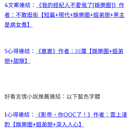
4文案連結：
《我的經紀人不愛我了[娛樂圈]》作
者：不敢逛街【短篇+現代+娛樂圈+姐弟戀+男主
是病女喬】
5心得連結：
《崽崽》作者：川瀾【娛樂圈+姐弟
戀+甜寵】
好看言情小說推薦連結：以下藍色字體
1心得連結：
《影帝，你OOC了！》作者：雲上淺
酌【娛樂圈+姐弟戀+深入人心】