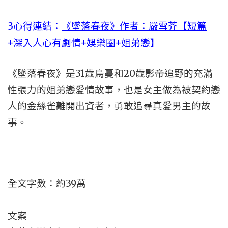
3心得連結：
《墜落春夜》作者：嚴雪芥【短篇
+深入人心有劇情+娛樂圈+姐弟戀】
《墜落春夜》是31歲烏蔓和20歲影帝追野的充滿
性張力的姐弟戀愛情故事，也是女主做為被契約戀
人的金絲雀離開出資者，勇敢追尋真愛男主的故
事。
全文字數：約39萬
文案