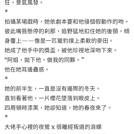
狂，意氣風發。
*
拍攝某場戲時，她依劇本要和他接個假動作的吻。
彼此嘴唇懸停的刹那，追野猛地扣住她的後頸，傾
身覆上——像是一匹獵豹撲上柔軟的麥田。
她成了他手中的獎盃，被他珍視地深吻下來。
“阿姐，拋下他，做我的同夥。”
他在她耳邊蠱惑。
*
她的前半生，一直是沒有邊際的冬天。
直到看著他，一片櫻花墜落到眼皮上。
四周頓時漆黑，她卻知道，她的春夜來了。
*
大佬手心裡的夜鶯 x 很離經叛道的浪蝶