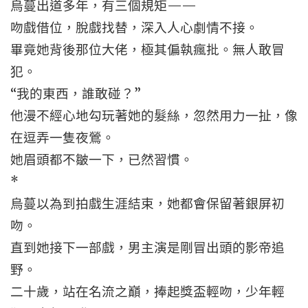
烏蔓出道多年，有三個規矩——
吻戲借位，脫戲找替，深入人心劇情不接。
畢竟她背後那位大佬，極其偏執瘋批。無人敢冒
犯。
“我的東西，誰敢碰？”
他漫不經心地勾玩著她的髮絲，忽然用力一扯，像
在逗弄一隻夜鶯。
她眉頭都不皺一下，已然習慣。
*
烏蔓以為到拍戲生涯結束，她都會保留著銀屏初
吻。
直到她接下一部戲，男主演是剛冒出頭的影帝追
野。
二十歲，站在名流之巔，捧起獎盃輕吻，少年輕