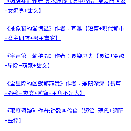
《瘋貓症》作者:雲水迷蹤【高中校園+雙豪門世家
+女追男+甜文】
《抽象貓的愛情蟲》作者：耳雅【短篇+現代都市
+女主開店+男主畫家】
《宇宙第一幼稚園》作者：長樂思央【長篇+穿越
+星際+萌寵+甜文】
《全星際的凶獸都寵我》作者：蒹葭深深【長篇
+強強+ 爽文+萌寵+主角不是人】
《那麼溫婉》作者:踏歌叫倫倫【短篇+現代+網配
+聲控】