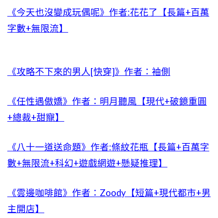
《今天也沒變成玩偶呢》作者:花花了【長篇+百萬
字數+無限流】
《攻略不下來的男人[快穿]》作者：袖側
《任性遇傲嬌》作者：明月聽風【現代+破鏡重圓
+總裁+甜寵】
《八十一道送命題》作者:條紋花瓶【長篇+百萬字
數+無限流+科幻+遊戲網遊+懸疑推理】
《雲邊咖啡館》作者：Zoody【短篇+現代都市+男
主開店】