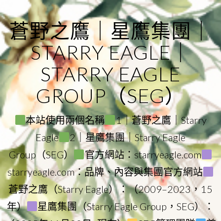
Skip
to
蒼野之鷹｜星鷹集團｜
content
STARRY EAGLE｜
STARRY EAGLE
GROUP（SEG）
本站使用兩個名稱
1｜蒼野之鷹｜Starry
Eagle
2｜星鷹集團｜Starry Eagle
Group（SEG）
官方網站：starryeagle.com
starryeagle.com：品牌、內容與集團官方網站
蒼野之鷹（Starry Eagle）：（2009–2023，15
年）
星鷹集團（Starry Eagle Group，SEG）：