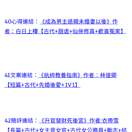
40心得連結：
《成為男主退親未婚妻以後》作
者：白日上樓【古代+甜虐+仙俠修真+歡喜冤家】
41文案連結：
《紈絝教養指南》作者：林俊卿
【短篇+古代+先婚後愛+1V1】
42簡評連結：
《升官發財死後宮》作者:衣帶雪
【長篇+古代+女主是女官+古代女公務員+勵志+結