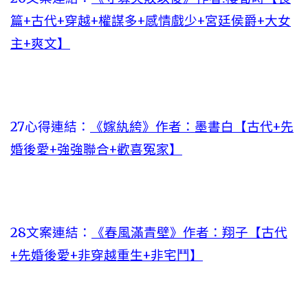
篇+古代+穿越+權謀多+感情戲少+宮廷侯爵+大女
主+爽文】
27心得連結：
《嫁紈絝》作者：墨書白【古代+先
婚後愛+強強聯合+歡喜冤家】
28文案連結：
《春風滿青壁》作者：翔子【古代
+先婚後愛+非穿越重生+非宅鬥】