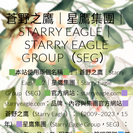
Skip
to
蒼野之鷹｜星鷹集團｜
content
STARRY EAGLE｜
STARRY EAGLE
GROUP（SEG）
本站使用兩個名稱
1｜蒼野之鷹｜Starry
Eagle
2｜星鷹集團｜Starry Eagle
Group（SEG）
官方網站：starryeagle.com
starryeagle.com：品牌、內容與集團官方網站
蒼野之鷹（Starry Eagle）：（2009–2023，15
年）
星鷹集團（Starry Eagle Group，SEG）：