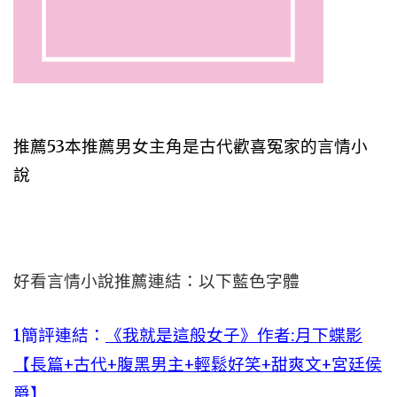
推薦53本推薦男女主角是古代歡喜冤家的言情小
說
好看言情小說推薦連結：以下藍色字體
1簡評連結：
《我就是這般女子》作者:月下蝶影
【長篇+古代+腹黑男主+輕鬆好笑+甜爽文+宮廷侯
爵】