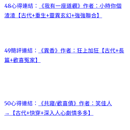
48心得連結：
《我有一座道觀》作者：小時你個
渣渣【古代+重生+靈異玄幻+強強聯合】
49簡評連結：
《異香》作者：狂上加狂【古代+長
篇+歡喜冤家】
50心得連結：
《共寢/歡喜債》作者：笑佳人
→【古代+快穿+深入人心劇情多多】