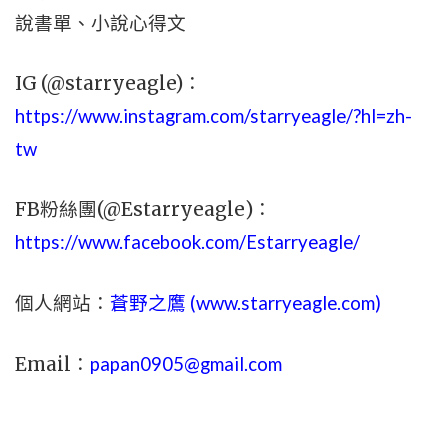
說書單、小說心得文
IG (@starryeagle)：
https://www.instagram.com/starryeagle/?hl=zh-
tw
FB粉絲團(@Estarryeagle)：
https://www.facebook.com/Estarryeagle/
個人網站：
蒼野之鷹 (
www.
starryeagle.com
)
Email：
papan0905@gmail.com