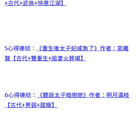
+古代+武俠+快意江湖】
5心得連結：
《重生後太子妃咸魚了》作者：寫離
聲【古代+雙重生+追妻火葬場】
6心得連結：
《聽說太子暗戀她》作者：明月滿枝
【古代+男弱+甜寵】