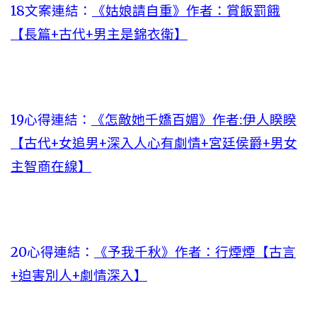
18文案連結：
《姑娘請自重》作者：賞飯罰餓
【長篇+古代+男主是錦衣衛】
19心得連結：
《怎敵她千嬌百媚》作者:伊人睽睽
【古代+女追男+深入人心有劇情+宮廷侯爵+男女
主智商在線】
20心得連結：
《予我千秋》作者：行煙煙【古言
+迫害別人+劇情深入】