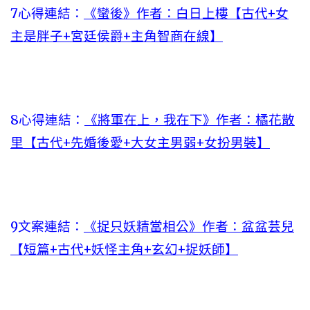
7心得連結：
《蠻後》作者：白日上樓【古代+女
主是胖子+宮廷侯爵+主角智商在線】
8心得連結：
《將軍在上，我在下》作者：橘花散
里【古代+先婚後愛+大女主男弱+女扮男裝】
9文案連結：
《捉只妖精當相公》作者：盆盆芸兒
【短篇+古代+妖怪主角+玄幻+捉妖師】