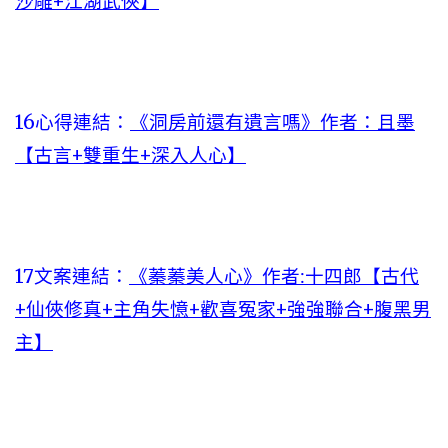
沙雕+江湖武俠】
16心得連結：
《洞房前還有遺言嗎》作者：且墨
【古言+雙重生+深入人心】
17文案連結：
《蓁蓁美人心》作者:十四郎【古代
+仙俠修真+主角失憶+歡喜冤家+強強聯合+腹黑男
主】