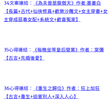
34文案連結：
《為夫曾是龍傲天》作者:墨書白
【長篇+古代+仙俠修真+歡樂沙雕文+女主穿書+女
主穿成惡毒女配+系統文+歡喜冤家】
35心得連結：
《每晚坐等皇后營業》作者：棠彌
【古言+先婚後愛】
36心得連結：
《重生之歸位》作者：狂上加狂
【古言+重生+迫害別人+深入人心】