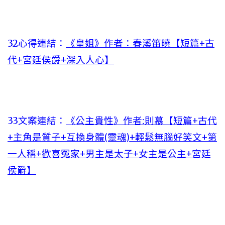
32心得連結：
《皇姐》作者：春溪笛曉【短篇+古
代+宮廷侯爵+深入人心】
33文案連結：
《公主貴性》作者:則慕【短篇+古代
+主角是質子+互換身體(靈魂)+輕鬆無腦好笑文+第
一人稱+歡喜冤家+男主是太子+女主是公主+宮廷
侯爵】