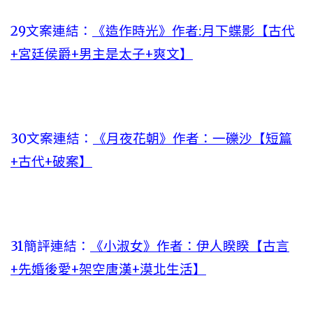
29文案連結：
《造作時光》作者:月下蝶影【古代
+宮廷侯爵+男主是太子+爽文】
30文案連結：
《月夜花朝》作者：一礫沙【短篇
+古代+破案】
31簡評連結：
《小淑女》作者：伊人睽睽【古言
+先婚後愛+架空唐漢+漠北生活】