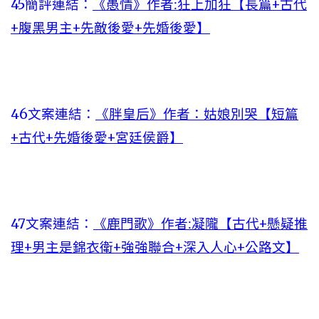
45簡評連結：
《愚情》作者:狂上加狂【長篇+古代
+腹黑男主+先敵後愛+先婚後愛】
46文案連結：
《胖皇后》作者：姑娘別哭【短篇
+古代+先婚後愛+宮廷侯爵】
47文案連結：
《鹿門歌》作者:凝隴【古代+懸疑推
理+男主是錦衣衛+強強聯合+深入人心+公路文】