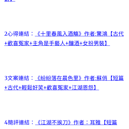
2心得連結：
《十里春風入酒觴》作者:驚鴻【古代
+歡喜冤家+主角是手藝人+釀酒+女扮男裝】
3文案連結：
《紛紛落在晨色里》作者:蘇俏【短篇
+古代+輕鬆好笑+歡喜冤家+江湖恩怨】
4簡評連結：
《江湖不挨刀》作者：耳雅【短篇