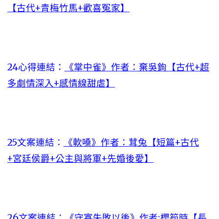
【古代+青梅竹馬+歡喜冤家】
24心得連結：
《掌中雀》作者：棄吳鉤【古代+超
多劇情深入+感情線甜虐】
25文案連結：
《軟嗓》作者：茸兔【短篇+古代
+宮廷侯爵+公主與將軍+先婚後愛】
26文案連結：
《守寡失敗以後》作者:櫻筍時【長