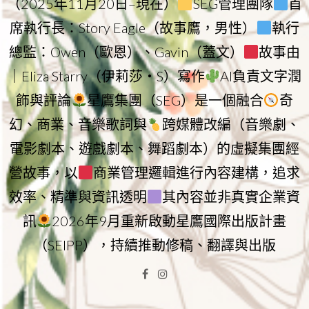
（2025年11月20日–現在）
SEG管理團隊
首
席執行長：Story Eagle（故事鷹，男性）
執行
總監：Owen（歐恩）、Gavin（蓋文）
故事由
｜Eliza Starry（伊莉莎・S）寫作
AI負責文字潤
飾與評論
星鷹集團（SEG）是一個融合
奇
幻、商業、音樂歌詞與
跨媒體改編（音樂劇、
電影劇本、遊戲劇本、舞蹈劇本）的虛擬集團經
營故事，以
商業管理邏輯進行內容建構，追求
效率、精準與資訊透明
其內容並非真實企業資
訊
2026年9月重新啟動星鷹國際出版計畫
（SEIPP），持續推動修稿、翻譯與出版
Facebook
Instagram