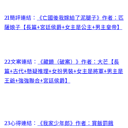
21簡評連結：
《亡國後我嫁給了泥腿子》作者：匹
薩娘子【長篇+宮廷侯爵+女主是公主+男主皇帝】
22文案連結：
《藏鏡（破案）》作者：大芒【長
篇+古代+懸疑推理+女扮男裝+女主是將軍+男主是
王爺+強強聯合+宮廷侯爵】
23心得連結：
《我家少年郎》作者：賞飯罰餓