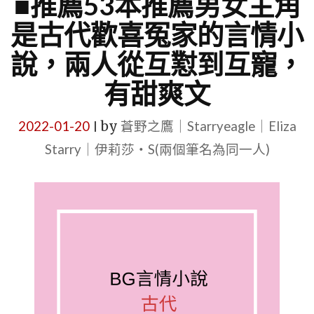
■推薦53本推薦男女主角
是古代歡喜冤家的言情小
說，兩人從互懟到互寵，
有甜爽文
2022-01-20
by
蒼野之鷹｜Starryeagle｜Eliza
|
Starry｜伊莉莎・S(兩個筆名為同一人)