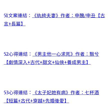
51文案連結：
《紈絝夫妻》作者：申醜/申丑【古
言+長篇】
52心得連結：
《男主他一心求死》作者：翳兮
【劇情深入+古代+甜文+仙俠+養成男主】
53心得連結：
《太子妃她有病》作者：七杯酒
【短篇+古代+穿越+先婚後愛】