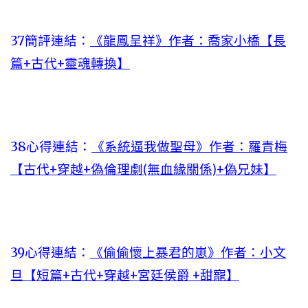
37簡評連結：
《龍鳳呈祥》作者：喬家小橋【長
篇+古代+靈魂轉換】
38心得連結：
《系統逼我做聖母》作者：羅青梅
【古代+穿越+偽倫理劇(無血緣關係)+偽兄妹】
39心得連結：
《偷偷懷上暴君的崽》作者：小文
旦【短篇+古代+穿越+宮廷侯爵 +甜寵】