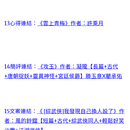
13心得連結：
《雲上青梅》作者：許乘月
14簡評連結：
《攻玉》作者：凝隴【長篇+古代
+唐朝捉妖+靈異神怪+宮廷侯爵】滕玉意X藺承佑
15文案連結：
《 [綜武俠]我發現自己換人設了》作
者：風的鈴鐺【短篇+古代+綜武俠同人+輕鬆好笑