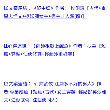
10文案連結：
《鏡中妖》作者:一枚銅錢【古代+靈
異志怪文+捉妖師女主+男主非人類(龍)】
11心得連結：
《向師祖獻上鹹魚》作者：扶華【短
篇+穿越+仙俠修真+輕鬆沙雕好笑】
12文案連結：
《 [綜武俠]江湖多不好的男人》作
者:專業咸魚【短篇+古代+女主穿越+輕鬆好笑沙雕
文+江湖武俠+綜武俠同人】