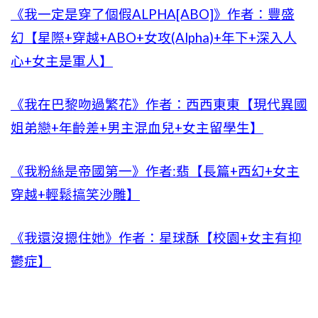
《我一定是穿了個假ALPHA[ABO]》作者：豐盛
幻【星際+穿越+ABO+女攻(Alpha)+年下+深入人
心+女主是軍人】
《我在巴黎吻過繁花》作者：西西東東【現代異國
姐弟戀+年齡差+男主混血兒+女主留學生】
《我粉絲是帝國第一》作者:翡【長篇+西幻+女主
穿越+輕鬆搞笑沙雕】
《我還沒摁住她》作者：星球酥【校園+女主有抑
鬱症】