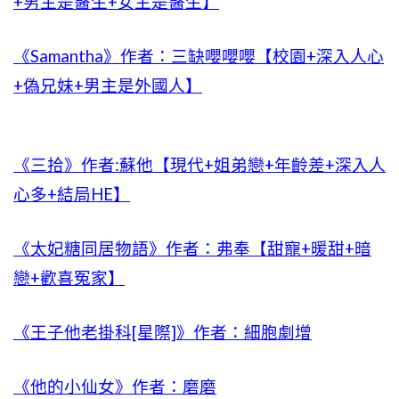
+男主是醫生+女主是醫生】
《Samantha》作者：三缺嚶嚶嚶【校園+深入人心
+偽兄妹+男主是外國人】
《三拾》作者:蘇他【現代+姐弟戀+年齡差+深入人
心多+結局HE】
《太妃糖同居物語》作者：弗奉【甜寵+暖甜+暗
戀+歡喜冤家】
《王子他老掛科[星際]》作者：細胞劇增
《他的小仙女》作者：磨磨