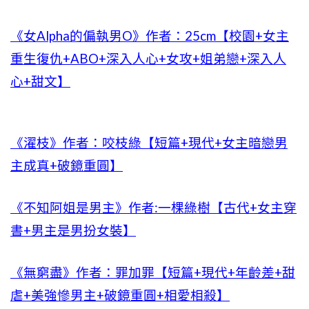
《女Alpha的偏執男O》作者：25cm【校園+女主
重生復仇+ABO+深入人心+女攻+姐弟戀+深入人
心+甜文】
《濯枝》作者：咬枝綠【短篇+現代+女主暗戀男
主成真+破鏡重圓】
《不知阿姐是男主》作者:一棵綠樹【古代+女主穿
書+男主是男扮女裝】
《無窮盡》作者：罪加罪【短篇+現代+年齡差+甜
虐+美強慘男主+破鏡重圓+相愛相殺】