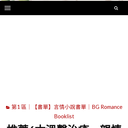
Menu
字
第1 區｜【書單】言情小說書單｜BG Romance
Booklist