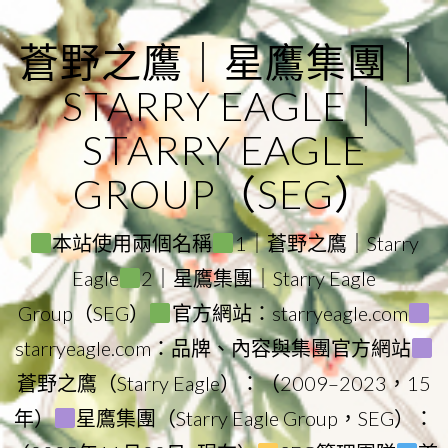
Skip
to
蒼野之鷹｜星鷹集團｜
content
STARRY EAGLE｜
STARRY EAGLE
GROUP（SEG）
本站使用兩個名稱
1｜蒼野之鷹｜Starry
Eagle
2｜星鷹集團｜Starry Eagle
Group（SEG）
官方網站：starryeagle.com
starryeagle.com：品牌、內容與集團官方網站
蒼野之鷹（Starry Eagle）：（2009–2023，15
年）
星鷹集團（Starry Eagle Group，SEG）：