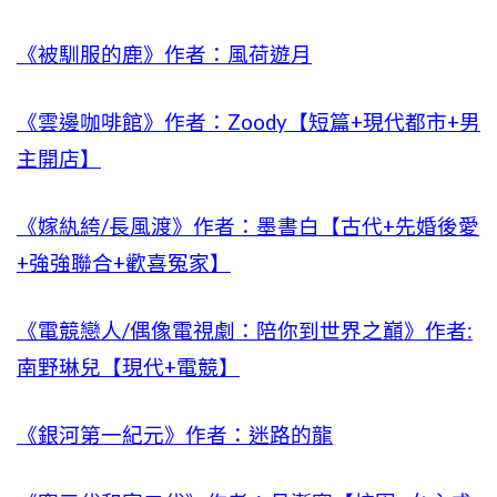
《被馴服的鹿》作者：風荷遊月
《雲邊咖啡館》作者：Zoody【短篇+現代都市+男
主開店】
《嫁紈絝/長風渡》作者：墨書白【古代+先婚後愛
+強強聯合+歡喜冤家】
《電競戀人/偶像電視劇：陪你到世界之巔》作者:
南野琳兒【現代+電競】
《銀河第一紀元》作者：迷路的龍