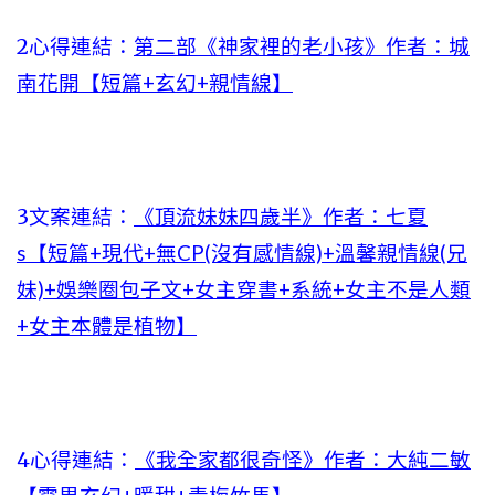
2心得連結：
第二部《神家裡的老小孩》作者：城
南花開【短篇+玄幻+親情線】
3文案連結：
《頂流妹妹四歲半》作者：七夏
s【短篇+現代+無CP(沒有感情線)+溫馨親情線(兄
妹)+娛樂圈包子文+女主穿書+系統+女主不是人類
+女主本體是植物】
4心得連結：
《我全家都很奇怪》作者：大純二敏