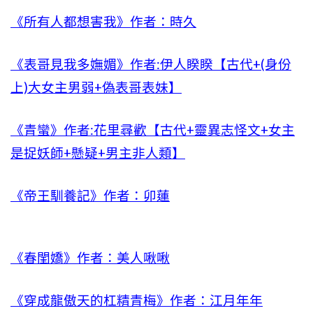
《所有人都想害我》作者：時久
《表哥見我多嫵媚》作者:伊人睽睽【古代+(身份
上)大女主男弱+偽表哥表妹】
《青蠻》作者:花里尋歡【古代+靈異志怪文+女主
是捉妖師+懸疑+男主非人類】
《帝王馴養記》作者：卯蓮
《春閨嬌》作者：美人啾啾
《穿成龍傲天的杠精青梅》作者：江月年年