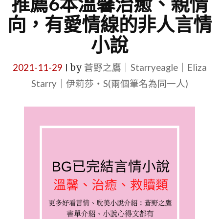
推薦6本溫馨治癒、親情
向，有愛情線的非人言情
小說
2021-11-29
by
蒼野之鷹｜Starryeagle｜Eliza
|
Starry｜伊莉莎・S(兩個筆名為同一人)