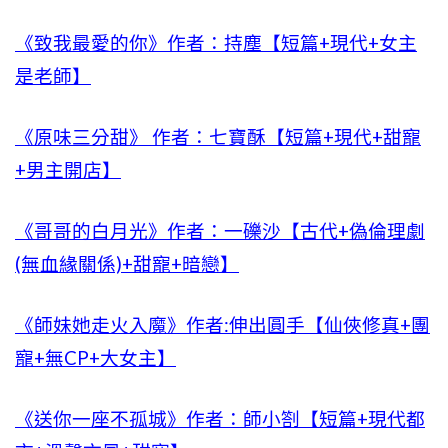
《致我最愛的你》作者：持塵【短篇+現代+女主
是老師】
《原味三分甜》 作者：七寶酥【短篇+現代+甜寵
+男主開店】
《哥哥的白月光》作者：一礫沙【古代+偽倫理劇
(無血緣關係)+甜寵+暗戀】
《師妹她走火入魔》作者:伸出圓手【仙俠修真+團
寵+無CP+大女主】
《送你一座不孤城》作者：師小劄【短篇+現代都