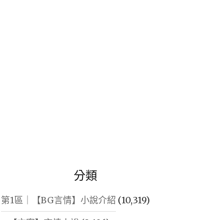
鍵
字:
分類
第1區｜【BG言情】小說介紹
(10,319)