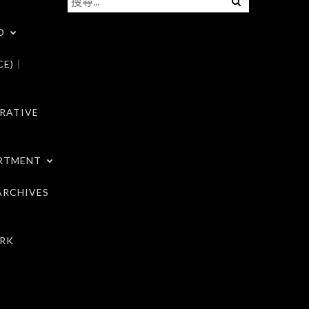
尋
D
關
鍵
CE)｜
字:
RATIVE
RTMENT
RCHIVES
RK