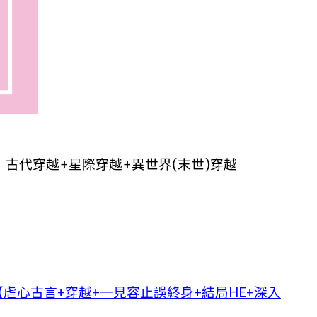
古代穿越+星際穿越+異世界(末世)穿越
虐心古言+穿越+一見容止誤終身+結局HE+深入