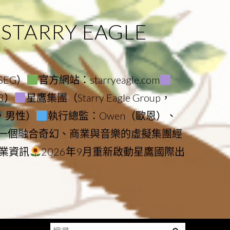
ARRY EAGLE
（SEG）
官方網站：starryeagle.com
23）
星鷹集團（Starry Eagle Group，
鷹，男性）
執行總監：Owen（歐恩）、
是一個融合奇幻、商業與音樂的虛擬集團經
業資訊
2026年9月重新啟動星鷹國際出
搜
Menu