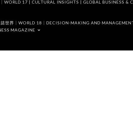
7 | CULTURAL INSIGHTS | GLOBAL BUSINESS & C
ORLD 18｜DECISION-MAKING AND MANAGEMENT 
NESS MAGAZINE