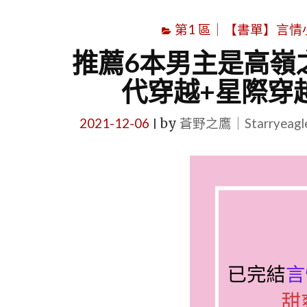
第1 區｜【書單】言情小說書
推薦6本男主是高嶺
代穿越+星際穿越
2021-12-06
by
蒼野之鷹｜Starryeag
|