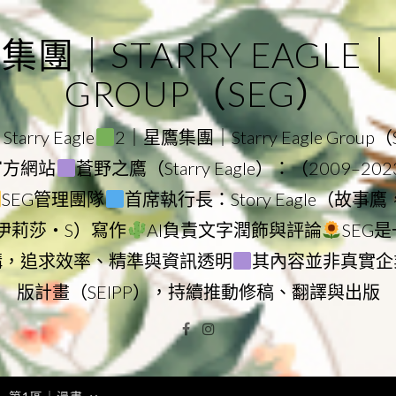
｜STARRY EAGLE｜ST
GROUP（SEG）
rry Eagle
2｜星鷹集團｜Starry Eagle Group
團官方網站
蒼野之鷹（Starry Eagle）：（2009–20
SEG管理團隊
首席執行長：Story Eagle（故事
ry（伊莉莎・S）寫作
AI負責文字潤飾與評論
SEG
構，追求效率、精準與資訊透明
其內容並非真實企
版計畫（SEIPP），持續推動修稿、翻譯與出版
Facebook
Instagram