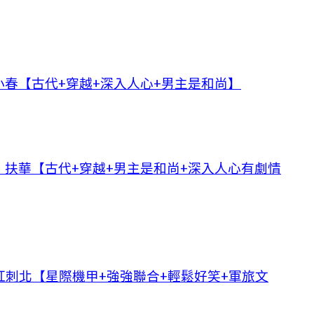
春【古代+穿越+深入人心+男主是和尚】
扶華【古代+穿越+男主是和尚+深入人心有劇情
刺北【星際機甲+強強聯合+輕鬆好笑+軍旅文