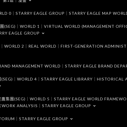
第1區｜漫畫
｜STARRY EAGLE GROUP｜STARRY EAGLE MAP WORL
)｜WORLD 1｜VIRTUAL WORLD (MANAGEMENT OFFI
RRY EAGLE GROUP
D 2｜REAL WORLD｜FIRST-GENERATION ADMINIST
MANAGEMENT WORLD｜STARRY EAGLE BRAND DEPA
ORLD 4｜STARRY EAGLE LIBRARY｜HISTORICAL A
EG)｜WORLD 5｜STARRY EAGLE WORLD FRAMEWO
MEWORK ANALYSIS｜STARRY EAGLE GROUP
ORUM｜STARRY EAGLE GROUP