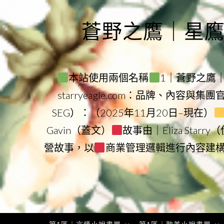
Skip
to
蒼野之鷹｜星鷹集團
content
本站使用兩個名稱
1｜蒼野之鷹｜Sta
starryeagle.com：品牌、內容與集
SEG）：（2025年11月20日–現在）
Gavin（蓋文）
故事由｜Eliza Star
營故事，以
商業管理邏輯進行內容建