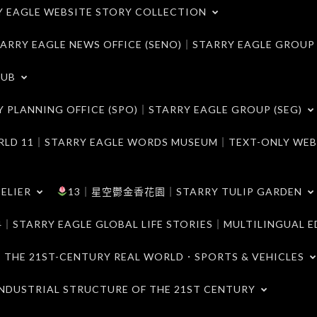
LE WEBSITE STORY COLLECTION
 EAGLE NEWS OFFICE (SENO)｜STARRY EAGLE GROUP
LUB
ANNING OFFICE (SPO)｜STARRY EAGLE GROUP (SEG)
｜STARRY EAGLE WORDS MUSEUM｜TEXT-ONLY WEB
ELIER
13｜星空鬱金香花園｜STARRY TULIP GARDEN
RY EAGLE GLOBAL LIFE STORIES｜MULTILINGUAL E
21ST-CENTURY REAL WORLD．SPORTS & VEHICLES
TRIAL STRUCTURE OF THE 21ST CENTURY