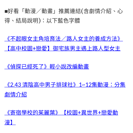
■好看「動漫／動畫」推薦連結(含劇情介紹、心
得、結局說明)：以下藍色字體
《不起眼女主角培育法／路人女主的養成方法》
【高中校園+戀愛】御宅族男主遇上路人型女主
《偵探已經死了》輕小說改編動畫
《2.43 清陰高中男子排球社》1~12集動漫：分集
劇情介紹
《寄宿學校的茱麗葉》【校園+異世界+戀愛動
漫】