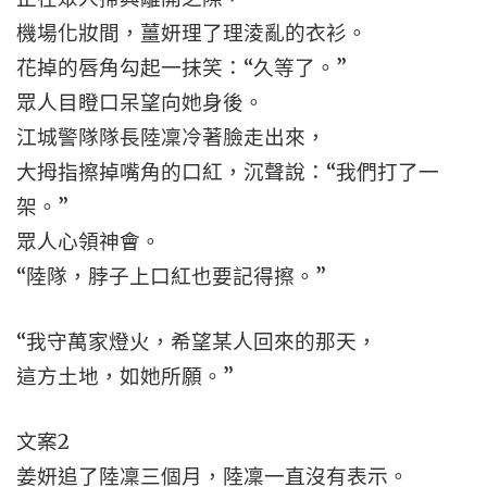
機場化妝間，薑妍理了理淩亂的衣衫。
花掉的唇角勾起一抹笑：“久等了。”
眾人目瞪口呆望向她身後。
江城警隊隊長陸凜冷著臉走出來，
大拇指擦掉嘴角的口紅，沉聲說：“我們打了一
架。”
眾人心領神會。
“陸隊，脖子上口紅也要記得擦。”
“我守萬家燈火，希望某人回來的那天，
這方土地，如她所願。”
文案2
姜妍追了陸凜三個月，陸凜一直沒有表示。