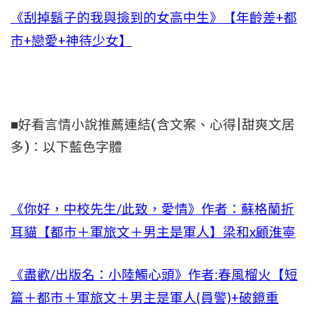
《刮掉鬍子的我與撿到的女高中生》【年齡差+都
市+戀愛+神待少女】
■好看言情小說推薦連結(含文案、心得|甜爽文居
多)：以下藍色字體
《你好，中校先生/此致，愛情》作者：蘇格蘭折
耳貓【都市＋軍旅文＋男主是軍人】梁和x顧淮寧
《盡歡/出版名：小陸觸心頭》作者:春風榴火【短
篇＋都市＋軍旅文＋男主是軍人(員警)+破鏡重