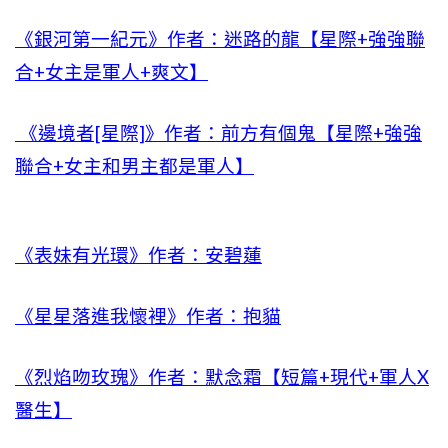
《銀河第一紀元》作者：迷路的龍【星際+強強聯
合+女主是軍人+爽文】
《邊境者[星際]》作者：前方有個鬼【星際+強強
聯合+女主和男主都是軍人】
《表妹有光環》作者：安碧蓮
《星星落進我懷裡》作者：抱貓
《烈焰吻玫瑰》作者：默念霜【短篇+現代+軍人X
醫生】