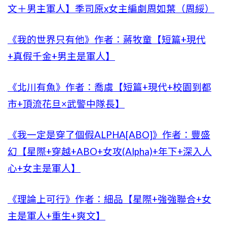
文＋男主軍人】季司原x女主編劇周如葉（周綏）
《我的世界只有他》作者：蔣牧童【短篇+現代
+真假千金+男主是軍人】
《北川有魚》作者：喬虞【短篇+現代+校園到都
市+頂流花旦×武警中隊長】
《我一定是穿了個假ALPHA[ABO]》作者：豐盛
幻【星際+穿越+ABO+女攻(Alpha)+年下+深入人
心+女主是軍人】
《理論上可行》作者：細品【星際+強強聯合+女
主是軍人+重生+爽文】