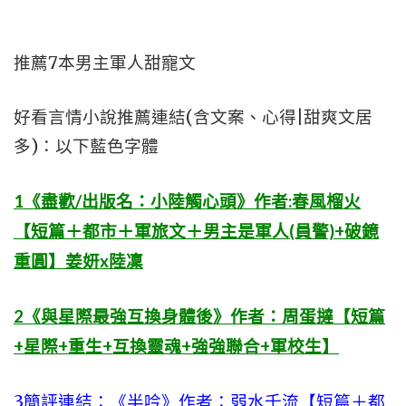
推薦7本男主軍人甜寵文
好看言情小說推薦連結(含文案、心得|甜爽文居
多)：以下藍色字體
1《盡歡/出版名：小陸觸心頭》作者:春風榴火
【短篇＋都市＋軍旅文＋男主是軍人(員警)+破鏡
重圓】姜妍x陸凜
2《與星際最強互換身體後》作者：周蛋撻【短篇
+星際+重生+互換靈魂+強強聯合+軍校生】
3
簡評連結：
《半吟》作者：弱水千流【短篇＋都