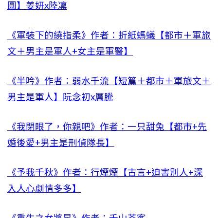
圓】姜妍x陸凜
《軍裝下的繞指柔》作者：折紙螞蟻【都市＋軍旅
文＋男主是軍人+女主是軍醫】
《半吟》作者：弱水千流【短篇＋都市＋軍旅文＋
男主是軍人】阮念初x厲騰
《我閉眼了，你親吧》作者：一只甜兔【都市+先
婚後愛+男主是刑偵隊長】
《予我千秋》作者：行煙煙【古言+迫害別人+深
入人心劇情多多】