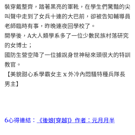
裝穿戴整齊，踏著黑亮的軍靴，在學生們驚豔的尖
叫聲中走到了女兵十連的大巴前，卻被告知輔導員
老師臨時有事，昨晚連夜回學校了。
開學後，A大人類學系多了一位少數民族村落研究
的女博士；
國防生營空降了一位據說身世神秘來頭很大的特訓
教官。
【美貌甜心系學霸女主 x 外冷內悶騷特種兵隊長
男主】
6
心得連結：
《後娘[穿越]》作者：元月月半