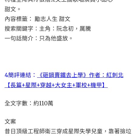
甜文。
內容標籤： 勵志人生 甜文
搜索關鍵字：主角：阮念初，厲騰
一句話簡介：只為他盛放。
4
簡評連結：
《砸鍋賣鐵去上學》作者：紅刺北
【長篇+星際+穿越+大女主+軍校+機甲】
全文字數：約110萬
文案
昔日頂級工程師衛三穿成星際失學兒童，靠著撿垃