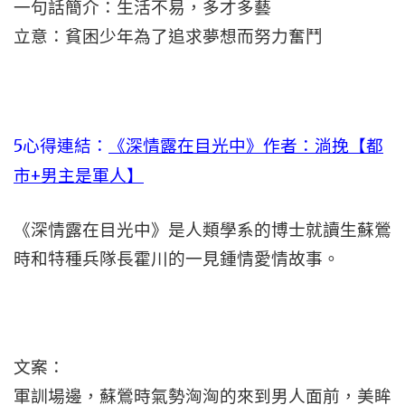
一句話簡介：生活不易，多才多藝
立意：貧困少年為了追求夢想而努力奮鬥
5
心得連結：
《深情露在目光中》作者：淌挽【都
市+男主是軍人】
《深情露在目光中》是人類學系的博士就讀生蘇鶯
時和特種兵隊長霍川的一見鍾情愛情故事。
文案：
軍訓場邊，蘇鶯時氣勢洶洶的來到男人面前，美眸