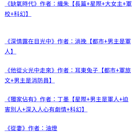
《缺氧時代》作者：織朱【長篇+星際+大女主+軍
校+科幻】
《深情露在目光中》作者：淌挽【都市+男主是軍
人】
《他從火光中走來》作者：耳東兔子【都市+軍旅
文+男主是消防員】
《獨家佔有》作者：丁墨【星際+男主是軍人+迫
害別人+深入人心有劇情+科幻】
《從妻》作者：油燈