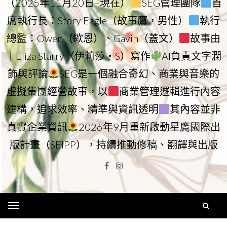
（2025年11月20日–現在）
SEG管理團隊
首
席執行長：Story Eagle（故事鷹，男性）
執行
總監：Owen（歐恩）、Gavin（蓋文）
故事由
｜Eliza Starry（伊莉莎・S）寫作
AI負責文字潤
飾與評論
SEG是一個融合奇幻、商業與音樂的
虛擬集團經營故事，以
商業管理邏輯進行內容
建構，追求效率、精準與資訊透明
其內容並非
真實企業資訊
2026年9月重新啟動星鷹國際出
版計畫（SEIPP），持續推動修稿、翻譯與出版
Facebook
Instagram
Menu