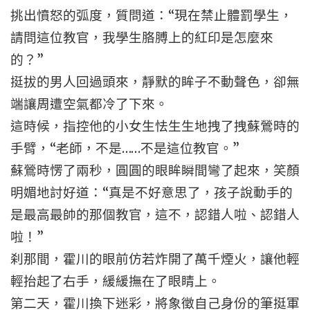
挑出憤怒的弧度，質問道：“現在禁止體罰學生，
請問這位教官，我學生胳膊上的紅印是怎麼來
的？”
挺拔的男人回過頭來，靜默的眸子不動聲色，卻無
端讓周遭空氣都冷了下來。
這時候，指控他的小女生怯生生地拽了拽蘇鶯時的
手臂，“老師，不是……不是這位教官。”
蘇鶯時愣了兩秒，圓圓的眼眸瞬間彎了起來，笑顏
明媚地討好道：“真是不好意思了，孩子說動手的
是最高最帥的那個教官，這不，認錯人啦、認錯人
啦！”
刹那間，霍川的眼前仿若炸開了萬千煙火，讓他輕
輕抬起了右手，緩緩撫在了眼睛上。
第二天，霍川換下迷彩，將象徵自己身份的筆挺軍