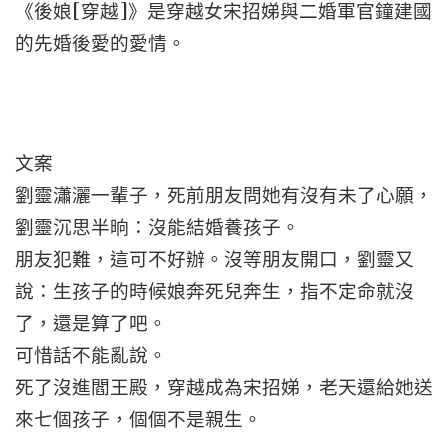
《後娘[穿越]》是穿越女宋招娣與二婚軍官鐘建國
的先婚後愛的愛情。
文案
劉靈瀟灑一輩子，死前朋友問她有沒有未了心願，
劉靈沉思半晌：沒能結婚養孩子。
朋友犯難，這可不好辦。沒等朋友開口，劉靈又
說：生孩子的時候娘奔死兒奔生，指不定命就沒
了，還是算了吧。
可惜話不能亂說。
死了沒進閻王殿，穿越成為宋招娣，老天還給她送
來七個孩子，個個不是親生。