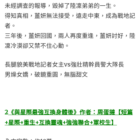
未經調查的報導，毀掉了陸凜弟弟的一生。
得知真相，薑妍無法接受，遠走中東，成為戰地記
者。
三年後，薑妍回國，兩人再度重逢，薑妍討好，陸
凜冷漠卻又禁不住心動。
長腿貌美戰地記者女主vs強壯精幹員警大隊長
男燥女嬌，破鏡重圓，無腦甜文
2
《與星際最強互換身體後》作者：周蛋撻【短篇
+星際+重生+互換靈魂+強強聯合+軍校生】