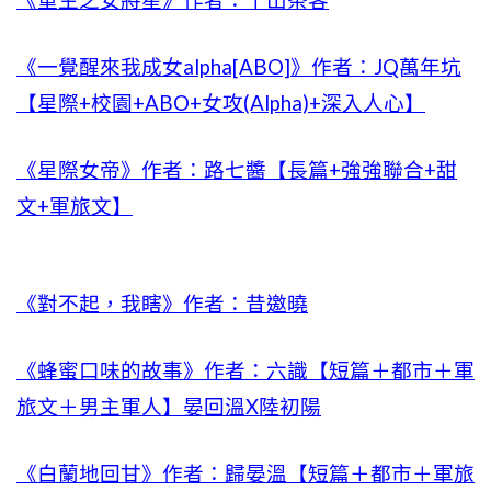
《重生之女將星》作者：千山茶客
《一覺醒來我成女alpha[ABO]》作者：JQ萬年坑
【星際+校園+ABO+女攻(Alpha)+深入人心】
《星際女帝》作者：路七醬【長篇+強強聯合+甜
文+軍旅文】
《對不起，我瞎》作者：昔邀曉
《蜂蜜口味的故事》作者：六識【短篇＋都市＋軍
旅文＋男主軍人】晏回溫X陸初陽
《白蘭地回甘》作者：歸晏溫【短篇＋都市＋軍旅