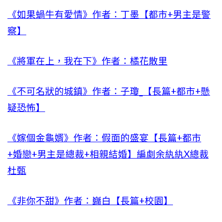
《如果蝸牛有愛情》作者：丁墨【都市+男主是警
察】
《將軍在上，我在下》作者：橘花散里
《不可名狀的城鎮》作者：子瓊_【長篇+都市+懸
疑恐怖】
《嫁個金龜婿》作者：假面的盛宴【長篇+都市
+婚戀+男主是總裁+相親結婚】編劇余紈紈X總裁
杜甄
《非你不甜》作者：巋白【長篇+校園】