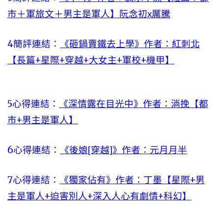
市＋軍旅文＋男主是軍人】阮念初x厲騰
4
簡評連結：
《砸鍋賣鐵去上學》作者：紅刺北
【長篇+星際+穿越+大女主+軍校+機甲】
5
心得連結：
《深情露在目光中》作者：淌挽【都
市+男主是軍人】
6
心得連結：
《後娘[穿越]》作者：元月月半
7
心得連結：
《獨家佔有》作者：丁墨【星際+男
主是軍人+迫害別人+深入人心有劇情+科幻】