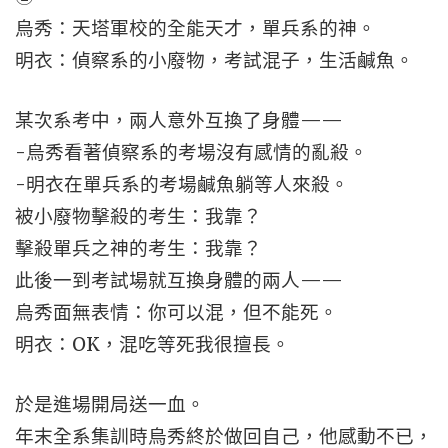
烏秀：天塔軍校的全能天才，單兵系的神。
明衣：偵察系的小廢物，考試混子，生活鹹魚。
某次系考中，兩人意外互換了身體——
-烏秀看著偵察系的考場沒有感情的亂殺。
-明衣在單兵系的考場鹹魚躺等人來殺。
被小廢物擊殺的考生：我靠？
擊殺單兵之神的考生：我靠？
此後一到考試場就互換身體的兩人——
烏秀面無表情：你可以混，但不能死。
明衣：OK，混吃等死我很擅長。
於是進場開局送一血。
年末全系集訓時烏秀終於做回自己，他感動不已，