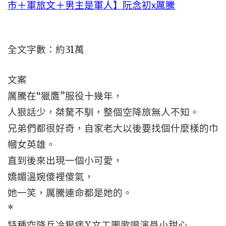
市＋軍旅文＋男主是軍人】阮念初x厲騰
全文字數：約31萬
文案
厲騰在“獵鷹”服役十幾年，
人狠話少，桀驁不馴，整個空降旅無人不知。
兄弟們都很好奇，自家老大以後要找個什麼樣的巾
幗女英雄。
直到後來出現一個小可愛，
嬌媚溫婉傻裡傻氣，
她一笑，厲騰連命都是她的。
*
特種空降兵冷狠痞X文工團歌唱演員小甜心