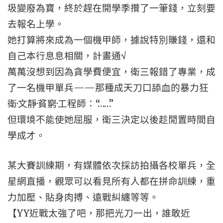
圾變廢為寶，終於趕在開學季攢了一筆錢，立刻要
去報名上學。
她打算將來成為一個機甲師，據說特別賺錢，還和
自己本行息息相關，計畫通√
萬萬沒想到因為貪學費便宜，衛三報錯了專業，成
了一名機甲單兵——那種成天刀口舔血的暴力狂
衛·文靜·貧窮·工程師：“……”
但環境不能使她屈服，衛三決定以後趁閒置時間自
學成才。
某大賽訓練期，有媒體依次採訪拍攝各校單兵，全
星網直播，觀眾可以看見所有人都在拼命訓練，重
力加壓、貼身肉搏、遠戰糾纏等等。
【YY近戰太強了吧，那把光刀一出，誰敢近