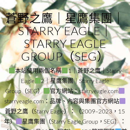
Skip
to
蒼野之鷹｜星鷹集團｜
content
STARRY EAGLE｜
STARRY EAGLE
GROUP（SEG）
本站使用兩個名稱
1｜蒼野之鷹｜Starry
Eagle
2｜星鷹集團｜Starry Eagle
Group（SEG）
官方網站：starryeagle.com
starryeagle.com：品牌、內容與集團官方網站
蒼野之鷹（Starry Eagle）：（2009–2023，15
年）
星鷹集團（Starry Eagle Group，SEG）：