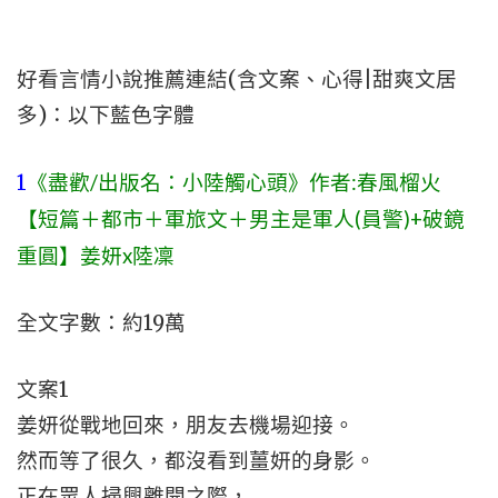
好看言情小說推薦連結(含文案、心得|甜爽文居
多)：以下藍色字體
1
《盡歡/出版名：小陸觸心頭》作者:春風榴火
【短篇＋都市＋軍旅文＋男主是軍人(員警)+破鏡
重圓】姜妍x陸凜
全文字數：約19萬
文案1
姜妍從戰地回來，朋友去機場迎接。
然而等了很久，都沒看到薑妍的身影。
正在眾人掃興離開之際，