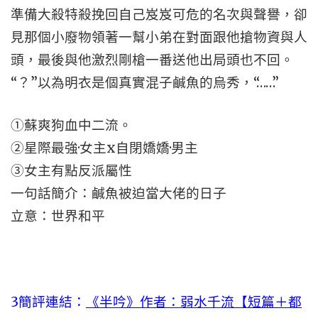
準備大殺特殺挽回自己岌岌可危的名次與聲譽，卻
見那個小廢物領著一幫小弟在對面跟他搶物資與人
頭，最後與他激烈剛槍一番送他出局頭也不回。
“？”以為明衣是個真實混子鹹魚的烏秀，“……”
①蘇爽狗血中二流。
②星際最強·女主x自閉嬌嬌·男主
③女主有點反派屬性
一句話簡介：鹹魚被迫當大佬的日子
立意：世界和平
3
簡評連結：
《半吟》作者：弱水千流【短篇＋都