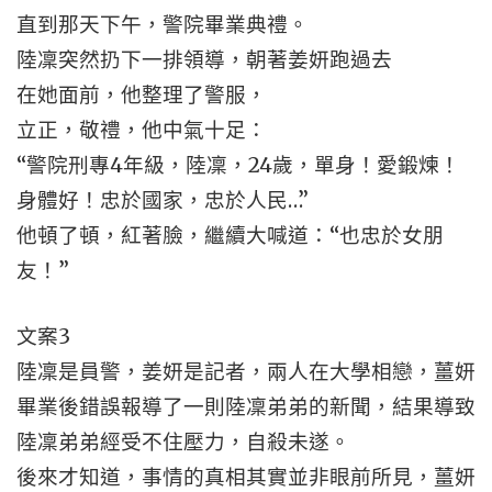
直到那天下午，警院畢業典禮。
陸凜突然扔下一排領導，朝著姜妍跑過去
在她面前，他整理了警服，
立正，敬禮，他中氣十足：
“警院刑專4年級，陸凜，24歲，單身！愛鍛煉！
身體好！忠於國家，忠於人民…”
他頓了頓，紅著臉，繼續大喊道：“也忠於女朋
友！”
文案3
陸凜是員警，姜妍是記者，兩人在大學相戀，薑妍
畢業後錯誤報導了一則陸凜弟弟的新聞，結果導致
陸凜弟弟經受不住壓力，自殺未遂。
後來才知道，事情的真相其實並非眼前所見，薑妍