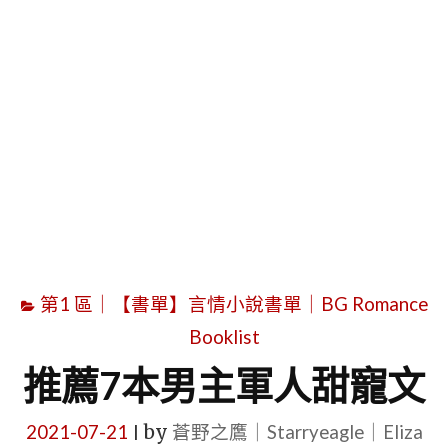
字
第1 區｜【書單】言情小說書單｜BG Romance
Booklist
推薦7本男主軍人甜寵文
2021-07-21
by
蒼野之鷹｜Starryeagle｜Eliza
|