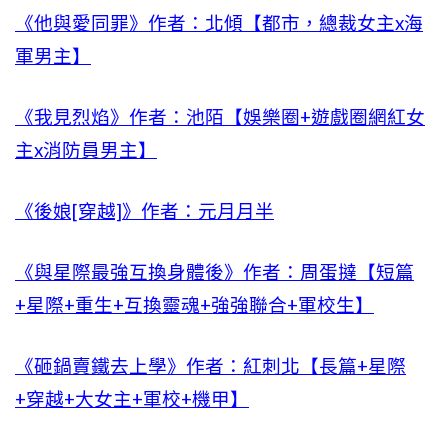
《他與愛同罪》作者：北傾【都市，總裁女主x海
軍男主】
《我見烈焰》作者：池陌【娛樂圈+遊戲圈網紅女
主x消防員男主】
《後娘[穿越]》作者：元月月半
《與星際最強互換身體後》作者：周蛋撻【短篇
+星際+重生+互換靈魂+強強聯合+軍校生】
《砸鍋賣鐵去上學》作者：紅刺北【長篇+星際
+穿越+大女主+軍校+機甲】