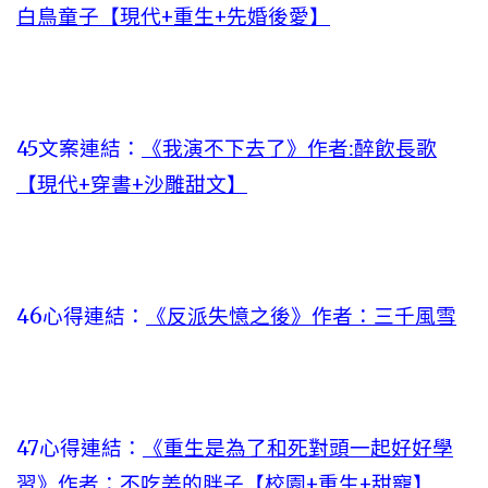
白鳥童子【現代+重生+先婚後愛】
45文案連結：
《我演不下去了》作者:醉飲長歌
【現代+穿書+沙雕甜文】
46心得連結：
《反派失憶之後》作者：三千風雪
47心得連結：
《重生是為了和死對頭一起好好學
習》作者：不吃姜的胖子【校園+重生+甜寵】