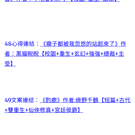
48心得連結：
《瘸子都被我忽悠的站起來了》作
者：黑貓睨睨【校園+重生+玄幻+強強+總裁+主
受】
49文案連結：
《酌鹿》作者:綠野千鶴【短篇+古代
+雙重生+仙俠修真+宮廷侯爵】