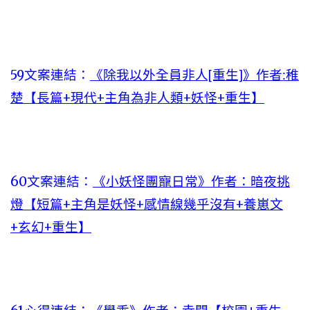
59文案連結：
《除我以外全員非人[重生]》作者:稚
楚【長篇+現代+主角為非人類+妖怪+重生】
60文案連結：
《小妖怪團寵日常》作者：暗夜挑
燈【短篇+主角是妖怪+感情線幾乎沒有+養崽文
+玄幻+重生】