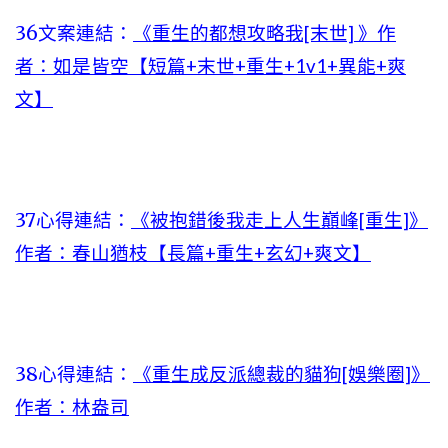
36文案連結：
《重生的都想攻略我[末世] 》作
者：如是皆空【短篇+末世+重生+1v1+異能+爽
文】
37心得連結：
《被抱錯後我走上人生巔峰[重生]》
作者：春山猶枝【長篇+重生+玄幻+爽文】
38心得連結：
《重生成反派總裁的貓狗[娛樂圈]》
作者：林盎司