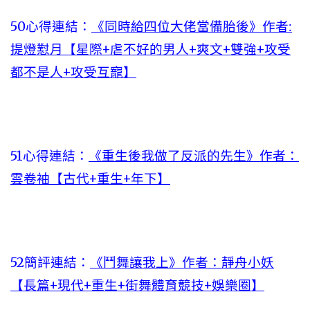
50心得連結：
《同時給四位大佬當備胎後》作者:
提燈懟月【星際+虐不好的男人+爽文+雙強+攻受
都不是人+攻受互寵】
51心得連結：
《重生後我做了反派的先生》作者：
雲卷袖【古代+重生+年下】
52簡評連結：
《鬥舞讓我上》作者：靜舟小妖
【長篇+現代+重生+街舞體育競技+娛樂圈】