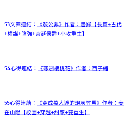
53文案連結：
《裴公罪》作者：書歸【長篇+古代
+權謀+強強+宮廷侯爵+小攻重生】
54心得連結：
《寒劍棲桃花》作者：西子緒
55心得連結：
《穿成萬人迷的炮灰竹馬》作者：妾
在山陽【校園+穿越+甜寵+雙重生】