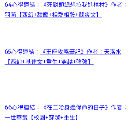
64心得連結：
《死對頭總想拉我進棺材》作者：
羽萌【西幻+甜寵+相愛相殺+蘇爽文】
65心得連結：
《王座攻略筆記》作者：天洛水
【西幻+基建文+重生+穿越+強強】
66心得連結：
《在二哈身邊保命的日子》作者：
一世華裳【校園+穿越+重生】