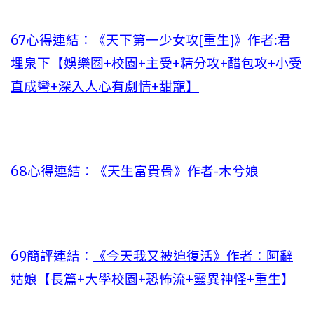
67心得連結：
《天下第一少女攻[重生]》作者:君
埋泉下【娛樂圈+校園+主受+精分攻+醋包攻+小受
直成彎+深入人心有劇情+甜寵】
68心得連結：
《天生富貴骨》作者-木兮娘
69簡評連結：
《今天我又被迫復活》作者：阿辭
姑娘【長篇+大學校園+恐怖流+靈異神怪+重生】