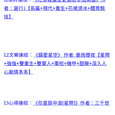
者：菌行J【長篇+現代+重生+花樣滑冰+體育競
技】
12文案連結：
《鑄愛星空》 作者: 墨雨煙夜【星際
+強強+雙重生+雙軍人+軍校+機甲+甜寵+深入人
心劇情多多】
13心得連結：
《在星辰中浪[星際]》作者：三千世