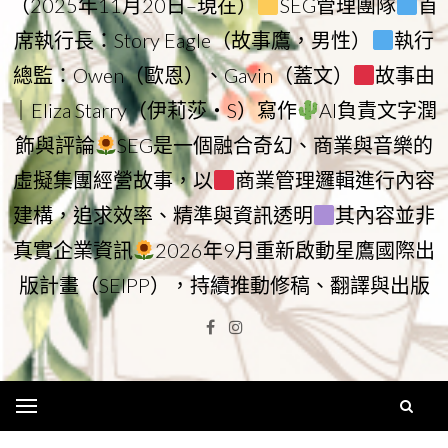
（2025年11月20日–現在）
SEG管理團隊
首
席執行長：Story Eagle（故事鷹，男性）
執行
總監：Owen（歐恩）、Gavin（蓋文）
故事由
｜Eliza Starry（伊莉莎・S）寫作
AI負責文字潤
飾與評論
SEG是一個融合奇幻、商業與音樂的
虛擬集團經營故事，以
商業管理邏輯進行內容
建構，追求效率、精準與資訊透明
其內容並非
真實企業資訊
2026年9月重新啟動星鷹國際出
版計畫（SEIPP），持續推動修稿、翻譯與出版
Facebook
Instagram
Menu