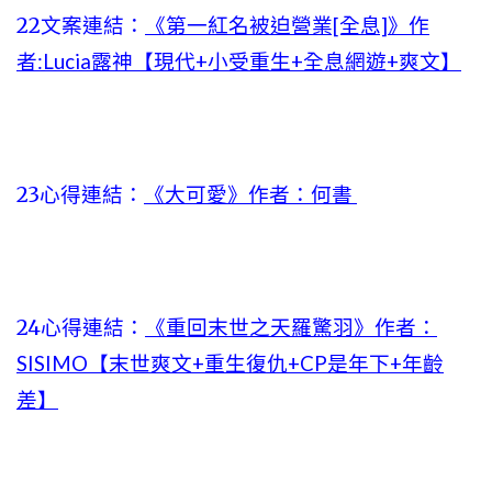
22文案連結：
《第一紅名被迫營業[全息]》作
者:Lucia露神【現代+小受重生+全息網遊+爽文】
23心得連結：
《大可愛》作者：何書
24心得連結：
《重回末世之天羅驚羽》作者：
SISIMO【末世爽文+重生復仇+CP是年下+年齡
差】