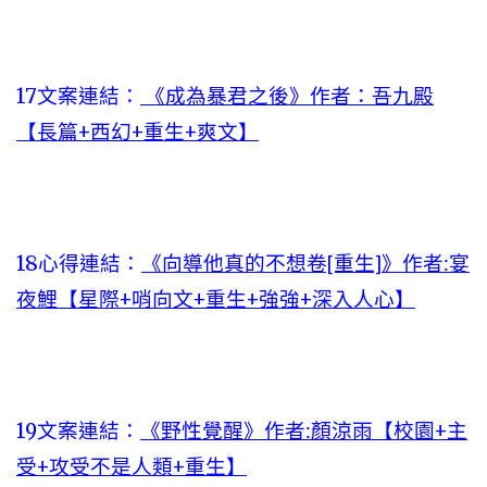
17文案連結：
《成為暴君之後》作者：吾九殿
【長篇+西幻+重生+爽文】
18心得連結：
《向導他真的不想卷[重生]》作者:宴
夜鯉【星際+哨向文+重生+強強+深入人心】
19文案連結：
《野性覺醒》作者:顏涼雨【校園+主
受+攻受不是人類+重生】