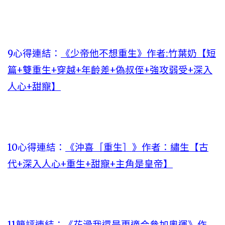
9心得連結：
《少帝他不想重生》作者:竹葉奶【短
篇+雙重生+穿越+年齡差+偽叔侄+強攻弱受+深入
人心+甜寵】
10心得連結：
《沖喜［重生］》作者：繡生【古
代+深入人心+重生+甜寵+主角是皇帝】
11簡評連結：
《花滑我還是更適合參加奧運》作