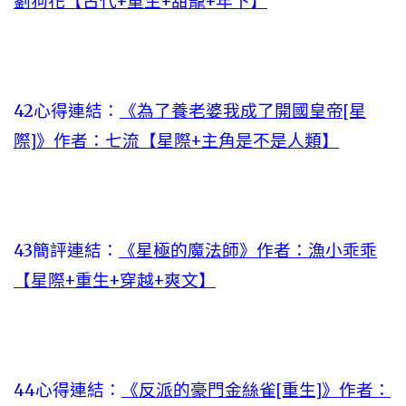
劉狗花【古代+重生+甜寵+年下】
42心得連結：
《為了養老婆我成了開國皇帝[星
際]》作者：七流【星際+主角是不是人類】
43簡評連結：
《星極的魔法師》作者：漁小乖乖
【星際+重生+穿越+爽文】
44心得連結：
《反派的豪門金絲雀[重生]》作者：