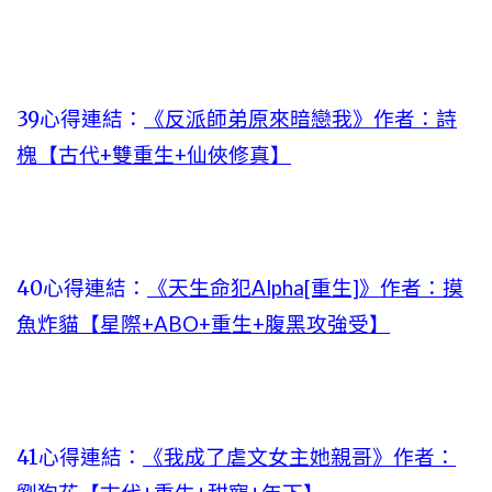
39心得連結：
《反派師弟原來暗戀我》作者：詩
槐【古代+雙重生+仙俠修真】
40心得連結：
《天生命犯Alpha[重生]》作者：摸
魚炸貓【星際+ABO+重生+腹黑攻強受】
41心得連結：
《我成了虐文女主她親哥》作者：