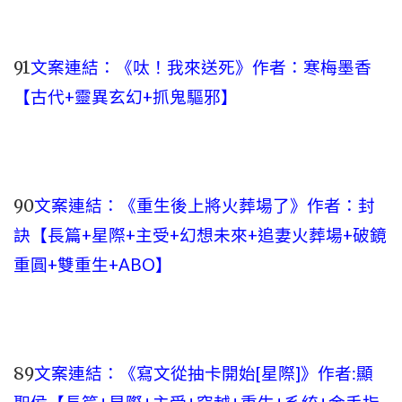
91
文案連結：
《呔！我來送死》作者：寒梅墨香
【古代+靈異玄幻+抓鬼驅邪】
90
文案連結：
《重生後上將火葬場了》作者：封
訣【長篇+星際+主受+幻想未來+追妻火葬場+破鏡
重圓+雙重生+ABO】
89
文案連結：
《寫文從抽卡開始[星際]》作者:顯