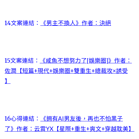
14文案連結：
《男主不換人》作者：決絕
15文案連結：
《咸魚不想努力了[娛樂圈]》作者：
佐潤【短篇+現代+娛樂圈+雙重生+總裁攻×誘受
】
16心得連結：
《拥有AI男友後，再也不怕黑子
了》作者：云霄YX【星際+重生+爽文+穿越耽美】