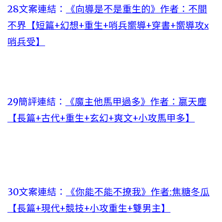
28文案連結：
《向導是不是重生的》作者：不間
不界【短篇+幻想+重生+哨兵嚮導+穿書+嚮導攻x
哨兵受】
29簡評連結：
《魔主他馬甲過多》作者：嬴天塵
【長篇+古代+重生+玄幻+爽文+小攻馬甲多】
30文案連結：
《你能不能不撩我》作者:焦糖冬瓜
【長篇+現代+競技+小攻重生+雙男主】