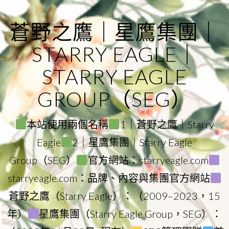
Skip
to
蒼野之鷹｜星鷹集團｜
content
STARRY EAGLE｜
STARRY EAGLE
GROUP（SEG）
本站使用兩個名稱
1｜蒼野之鷹｜Starry
Eagle
2｜星鷹集團｜Starry Eagle
Group（SEG）
官方網站：starryeagle.com
starryeagle.com：品牌、內容與集團官方網站
蒼野之鷹（Starry Eagle）：（2009–2023，15
年）
星鷹集團（Starry Eagle Group，SEG）：