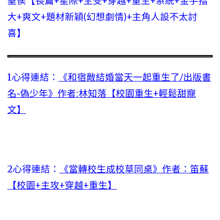
聖侯【長篇+星際+主受+穿越+重生+系統+金手指
大+爽文+題材新穎(幻想劇情)+主角人設不太討
喜】
1心得連結：
《和宿敵結婚當天一起重生了/出版書
名-偽少年》作者:林知落【校園重生+輕鬆甜寵
文】
2心得連結：
《當轉校生成校草同桌》作者：笛蘇
【校園+主攻+穿越+重生】