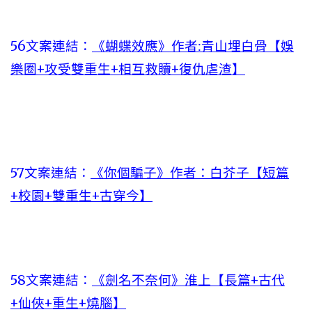
56文案連結：
《蝴蝶效應》作者:青山埋白骨【娛
樂圈+攻受雙重生+相互救贖+復仇虐渣】
57文案連結：
《你個騙子》作者：白芥子【短篇
+校園+雙重生+古穿今】
58文案連結：
《劍名不奈何》淮上【長篇+古代
+仙俠+重生+燒腦】