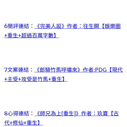
6簡評連結：
《完美人設》作者：往生闕【娛樂圈
+重生+超過百萬字數】
7文案連結：
《郎騎竹馬呼嘯來》作者:PDG【現代
+主受+攻受是竹馬+重生】
8心得連結：
《師兄為上[重生]》作者：玖寶【古
代+修仙+重生】