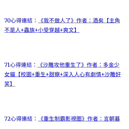
70心得連結：
《我不做人了》作者：酒矣【主角
不是人+蟲族+小受穿越+爽文】
71心得連結：
《沙雕攻他重生了》作者：多金少
女貓【校園+重生+甜寵+深入人心有劇情+沙雕好
笑】
72心得連結：
《重生制霸影視圈》作者：言朝暮