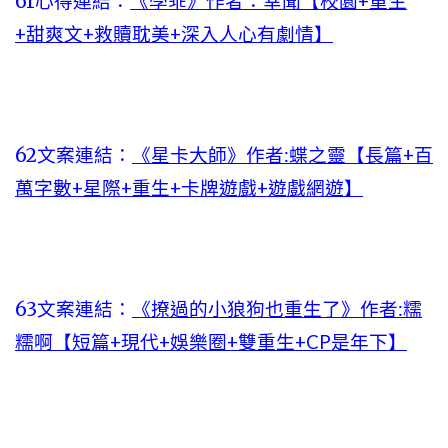
61心得連結：
《學乖》作者：幸聞【校園+重生
+甜爽文+救贖耽美+深入人心有劇情】
62文案連結：
《星卡大師》作者:蝶之靈【長篇+百
萬字數+星際+重生+卡牌遊戲+遊戲網遊】
63文案連結：
《撩過的小狼狗也重生了》作者:糯
糯啊【短篇+現代+娛樂圈+雙重生+CP是年下】