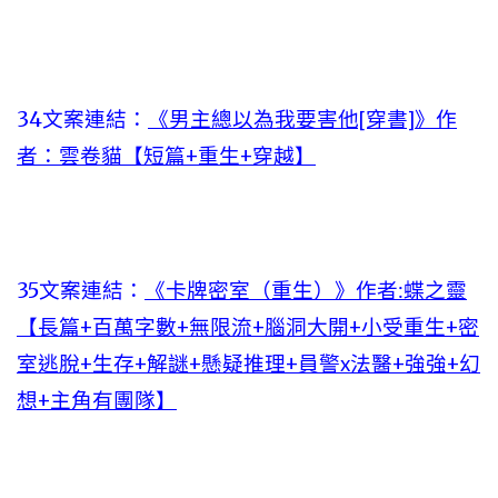
34文案連結：
《男主總以為我要害他[穿書]》作
者：雲卷貓【短篇+重生+穿越】
35文案連結：
《卡牌密室（重生）》作者:蝶之靈
【長篇+百萬字數+無限流+腦洞大開+小受重生+密
室逃脫+生存+解謎+懸疑推理+員警x法醫+強強+幻
想+主角有團隊】