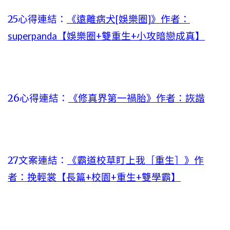
25心得連結：
《遠離病犬[娛樂圈]》作者：
superpanda【娛樂圈+雙重生+小攻暗戀成真】
26心得連結：
《修真界第一禍胎》作者：詼諧
27文案連結：
《霸道校草盯上我［重生］》作
者：挽輕裳【長篇+校園+重生+雙學霸】