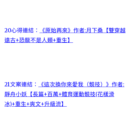
20心得連結：
《原始再來》作者:月下桑【雙穿越
遠古+恐龍不是人類+重生】
21文案連結：
《這次換你來愛我（競技）》作者:
靜舟小妖【長篇+百萬+體育運動競技(花樣滑
冰)+重生+爽文+升級流】