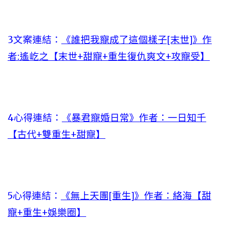
3文案連結：
《誰把我寵成了這個樣子[末世]》作
者:遙屹之【末世+甜寵+重生復仇爽文+攻寵受】
4心得連結：
《暴君寵婚日常》作者：一日知千
【古代+雙重生+甜寵】
5心得連結：
《無上天團[重生]》作者：絡海【甜
寵+重生+娛樂圈】