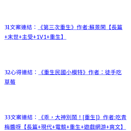
31文案連結：
《第三次重生》作者:蘇景閑【長篇
+末世+主受+1V1+重生】
32心得連結：
《重生民國小模特》作者：徒手吃
草莓
33文案連結：
《乖，大神別鬧！[重生]》作者:吃青
梅醬呀【長篇+現代+電競+重生+遊戲網游+爽文】