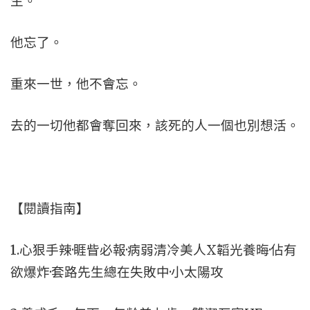
生。
他忘了。
重來一世，他不會忘。
去的一切他都會奪回來，該死的人一個也別想活。
【閱讀指南】
1.心狠手辣·睚眥必報·病弱清冷美人X韜光養晦·佔有
欲爆炸·套路先生總在失敗中·小太陽攻