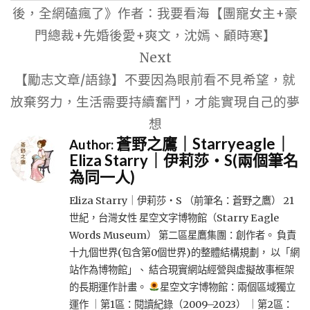
導
後，全網磕瘋了》作者：我要看海【團寵女主+豪
覽
門總裁+先婚後愛+爽文，沈嫣、顧時寒】
Next
【勵志文章/語錄】不要因為眼前看不見希望，就
放棄努力，生活需要持續奮鬥，才能實現自己的夢
想
蒼野之鷹｜Starryeagle｜
Author:
Eliza Starry｜伊莉莎・S(兩個筆名
為同一人)
Eliza Starry｜伊莉莎・S （前筆名：蒼野之鷹） 21
世紀，台灣女性 星空文字博物館（Starry Eagle
Words Museum） 第二區星鷹集團：創作者。 負責
十九個世界(包含第0個世界)的整體結構規劃， 以「網
站作為博物館」、 結合現實網站經營與虛擬故事框架
的長期運作計畫。
星空文字博物館：兩個區域獨立
運作 ｜第1區：閱讀紀錄（2009–2023） ｜第2區：