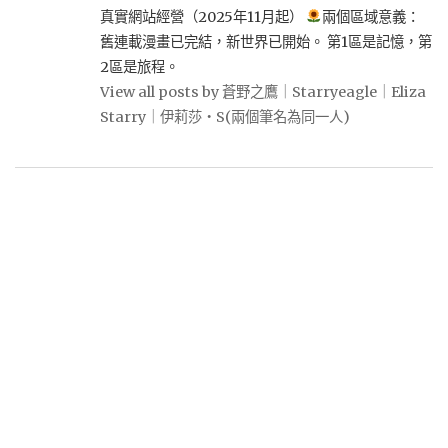
真實網站經營（2025年11月起）
兩個區域意義：
舊連載漫畫已完結，新世界已開始。 第1區是記憶，第
2區是旅程。
View all posts by 蒼野之鷹｜Starryeagle｜Eliza
Starry｜伊莉莎・S(兩個筆名為同一人)