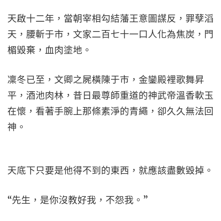
天啟十二年，當朝宰相勾結藩王意圖謀反，罪孽滔
天，腰斬于市，文家二百七十一口人化為焦炭，門
楣毀棄，血肉塗地。
凜冬已至，文卿之屍橫陳于市，金鑾殿裡歌舞昇
平，酒池肉林，昔日最尊師重道的神武帝溫香軟玉
在懷，看著手腕上那條素淨的青繩，卻久久無法回
神。
天底下只要是他得不到的東西，就應該盡數毀掉。
“先生，是你沒教好我，不怨我。”