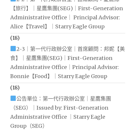
【旅行】｜星鷹集團(SEG)｜First-Generation
Administrative Office｜ Principal Advisor:
Alice【Travel】｜Starry Eagle Group
(18)
2-3｜第一代行政辦公室｜首席顧問：邦妮【美
食】｜星鷹集團(SEG)｜First-Generation
Administrative Office｜Principal Advisor:
Bonnie【Food】｜Starry Eagle Group
(18)
公告單位：第一代行政辦公室｜星鷹集團
（SEG）｜Issued by: First-Generation
Administrative Office ｜Starry Eagle
Group（SEG）