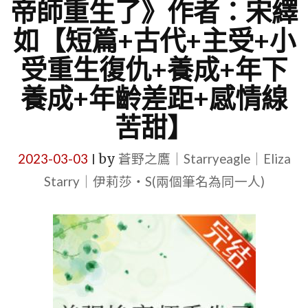
帝師重生了》作者：宋繹
如【短篇+古代+主受+小
受重生復仇+養成+年下
養成+年齡差距+感情線
苦甜】
2023-03-03
by
蒼野之鷹｜Starryeagle｜Eliza
|
Starry｜伊莉莎・S(兩個筆名為同一人)