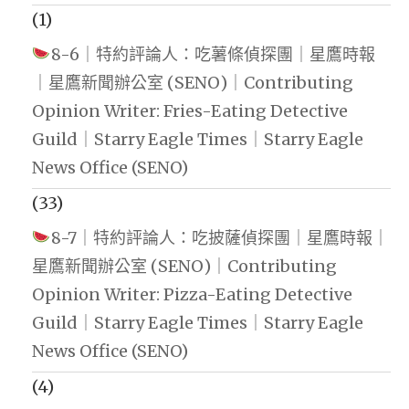
(1)
8-6｜特約評論人：吃薯條偵探團｜星鷹時報
｜星鷹新聞辦公室 (SENO)｜Contributing
Opinion Writer: Fries-Eating Detective
Guild｜Starry Eagle Times｜Starry Eagle
News Office (SENO)
(33)
8-7｜特約評論人：吃披薩偵探團｜星鷹時報｜
星鷹新聞辦公室 (SENO)｜Contributing
Opinion Writer: Pizza-Eating Detective
Guild｜Starry Eagle Times｜Starry Eagle
News Office (SENO)
(4)