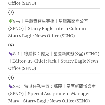
Office (SENO)
(7)
8-4｜星鷹實習生專欄｜星鷹新聞辦公室
(SENO)｜Starry Eagle Intern Column｜
Starry Eagle News Office (SENO)
(4)
8-1｜總編輯：傑克｜星鷹新聞辦公室 (SENO)
｜Editor-in-Chief : Jack｜Starry Eagle News
Office (SENO)
(3)
8-2｜特派任務主管：瑪麗｜星鷹新聞辦公室
(SENO)｜Special Assignment Manager :
Mary｜Starry Eagle News Office (SENO)