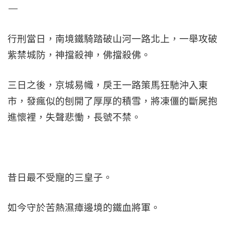
—
行刑當日，南境鐵騎踏破山河一路北上，一舉攻破
紫禁城防，神擋殺神，佛擋殺佛。
三日之後，京城易幟，戾王一路策馬狂馳沖入東
市，發瘋似的刨開了厚厚的積雪，將凍僵的斷屍抱
進懷裡，失聲悲慟，長號不禁。
昔日最不受寵的三皇子。
如今守於苦熱濕瘴邊境的鐵血將軍。