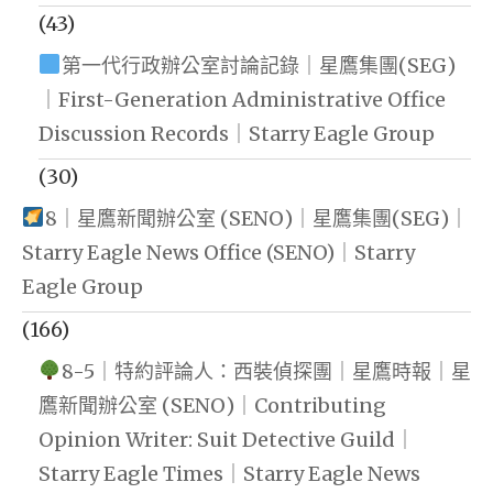
(43)
第一代行政辦公室討論記錄｜星鷹集團(SEG)
｜First-Generation Administrative Office
Discussion Records｜Starry Eagle Group
(30)
8｜星鷹新聞辦公室 (SENO)｜星鷹集團(SEG)｜
Starry Eagle News Office (SENO)｜Starry
Eagle Group
(166)
8-5｜特約評論人：西裝偵探團｜星鷹時報｜星
鷹新聞辦公室 (SENO)｜Contributing
Opinion Writer: Suit Detective Guild｜
Starry Eagle Times｜Starry Eagle News