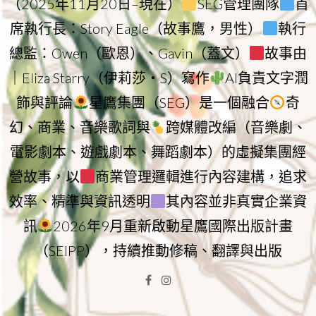
（2025年11月20日–現在）
SEG管理團隊
首
席執行長：Story Eagle（故事鷹，男性）
執行
總監：Owen（歐恩）、Gavin（蓋文）
故事由
｜Eliza Starry（伊莉莎・S）寫作
AI負責文字潤
飾與評論
星鷹集團（SEG）是一個融合
奇
幻、商業、音樂歌詞與
跨媒體改編（音樂劇、
電影劇本、遊戲劇本、舞蹈劇本）的虛擬集團經
營故事，以
商業管理邏輯進行內容建構，追求
效率、精準與資訊透明
其內容並非真實企業資
訊
2026年9月重新啟動星鷹國際出版計畫
（SEIPP），持續推動修稿、翻譯與出版
Facebook
Instagram