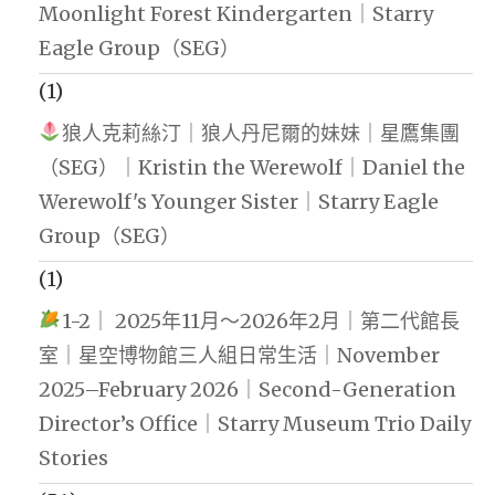
Moonlight Forest Kindergarten｜Starry
Eagle Group（SEG）
(1)
狼人克莉絲汀｜狼人丹尼爾的妹妹｜星鷹集團
（SEG）｜Kristin the Werewolf｜Daniel the
Werewolf's Younger Sister｜Starry Eagle
Group（SEG）
(1)
1-2｜ 2025年11月～2026年2月｜第二代館長
室｜星空博物館三人組日常生活｜November
2025–February 2026｜Second-Generation
Director’s Office｜Starry Museum Trio Daily
Stories