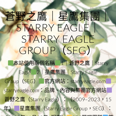
Skip
to
蒼野之鷹｜星鷹集團｜
content
STARRY EAGLE｜
STARRY EAGLE
GROUP（SEG）
本站使用兩個名稱
1｜蒼野之鷹｜Starry
Eagle
2｜星鷹集團｜Starry Eagle
Group（SEG）
官方網站：starryeagle.com
starryeagle.com：品牌、內容與集團官方網站
蒼野之鷹（Starry Eagle）：（2009–2023，15
年）
星鷹集團（Starry Eagle Group，SEG）：