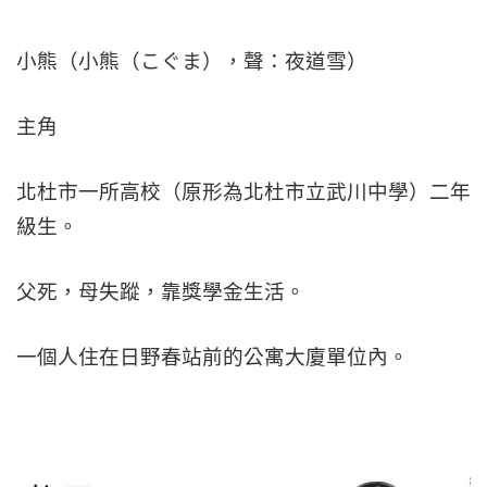
小熊（小熊（こぐま），聲：夜道雪）
主角
北杜市一所高校（原形為北杜市立武川中學）二年
級生。
父死，母失蹤，靠獎學金生活。
一個人住在日野春站前的公寓大廈單位內。