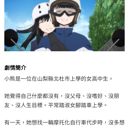
劇情簡介
小熊是一位在山梨縣北杜市上學的女高中生。
她覺得自己什麼都沒有，沒父母、沒嗜好、沒朋
友、沒人生目標。平常踏淑女腳踏車上學。
有一天，她想找一輛摩托化自行車代步時，沒多想