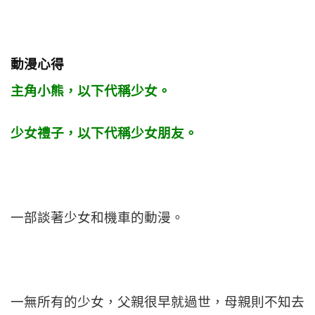
動漫心得
主角小熊，以下代稱少女。
少女禮子，以下代稱少女朋友。
一部談著少女和機車的動漫。
一無所有的少女，父親很早就過世，母親則不知去