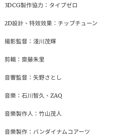
3DCG製作協力：タイプゼロ
2D設計、特效效果：チップチューン
撮影監督：淺川茂輝
剪輯：齋藤朱里
音響監督：矢野さとし
音樂：石川智久、ZAQ
音樂製作人：竹山茂人
音樂製作：バンダイナムコアーツ