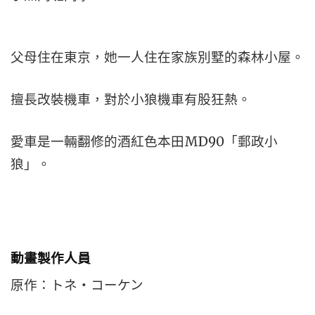
父母住在東京，她一人住在家族別墅的森林小屋。
擅長改裝機車，對於小狼機車有股狂熱。
愛車是一輛翻修的酒紅色本田MD90「郵政小
狼」。
動畫製作人員
原作：トネ・コーケン