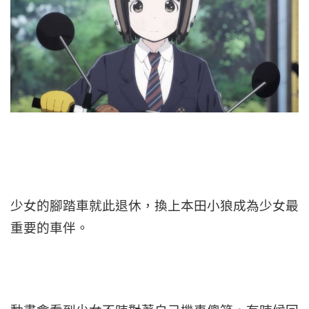
少女的腳踏車就此退休，換上本田小狼成為少女最
重要的車伴。