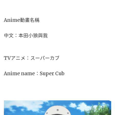
Anime動畫名稱
中文：本田小狼與我
TVアニメ：スーパーカブ
Anime name：Super Cub