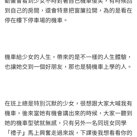
動畫會看到少女不時對著自己機車傻笑，有時候回
到自己的房間，還會特意把窗簾拉開，為的是看在
停在樓下停車場的機車。
機車給少女的人生，帶來的是不一樣的人生體驗，
也讓她交到一個好朋友，那也是騎機車上學的人。
在班上總是特別沉默的少女，很想跟大家大喊我有
機車，後來當她有機會講出來的時候，大家一聽到
她的機車型號就無感，只有另外一名同班女同學
「禮子
」
馬上興奮走過來說，下課後我想看看你的