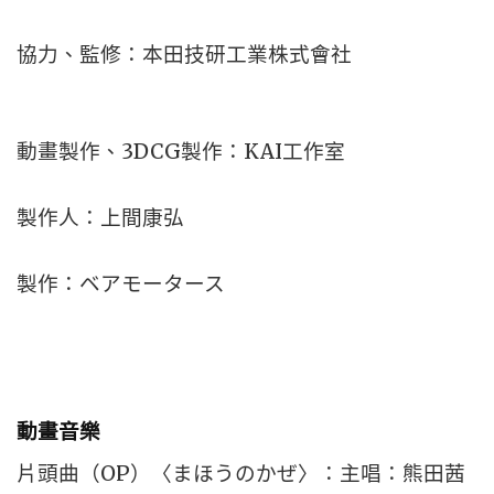
協力、監修：本田技研工業株式會社
動畫製作、3DCG製作：KAI工作室
製作人：上間康弘
製作：ベアモータース
動畫音樂
片頭曲（OP）〈まほうのかぜ〉：主唱：熊田茜