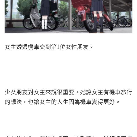
女主透過機車交到第1位女性朋友。
少女朋友對女主來說很重要，她讓女主有機車旅行
的想法，也讓女主的人生因為機車變得更好。