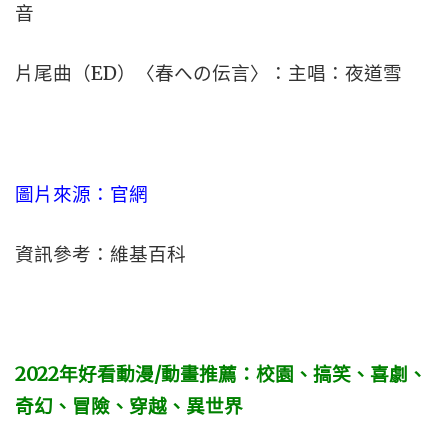
音
片尾曲（ED）〈春への伝言〉：主唱：夜道雪
圖片來源：
官網
資訊參考：維基百科
2022年好看動漫/動畫推薦：校園、搞笑、喜劇、
奇幻、冒險、穿越、異世界