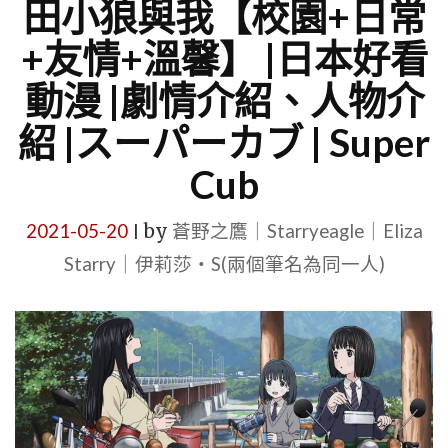
田小狼與我【校園+日常
+友情+溫馨】 |日本好看
動漫 |劇情介紹、人物介
紹 |スーパーカブ | Super
Cub
2021-05-20
by
蒼野之鷹｜Starryeagle｜Eliza
|
Starry｜伊莉莎・S(兩個筆名為同一人)