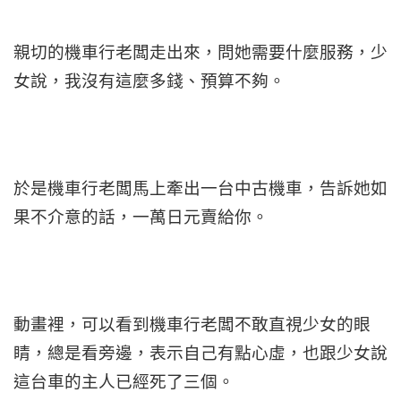
親切的機車行老闆走出來，問她需要什麼服務，少
女說，我沒有這麼多錢、預算不夠。
於是機車行老闆馬上牽出一台中古機車，告訴她如
果不介意的話，一萬日元賣給你。
動畫裡，可以看到機車行老闆不敢直視少女的眼
睛，總是看旁邊，表示自己有點心虛，也跟少女說
這台車的主人已經死了三個。