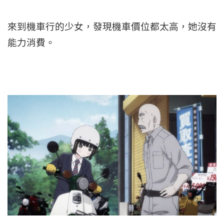
來到機車行的少女，發現機車價位都太高，她沒有
能力消費。