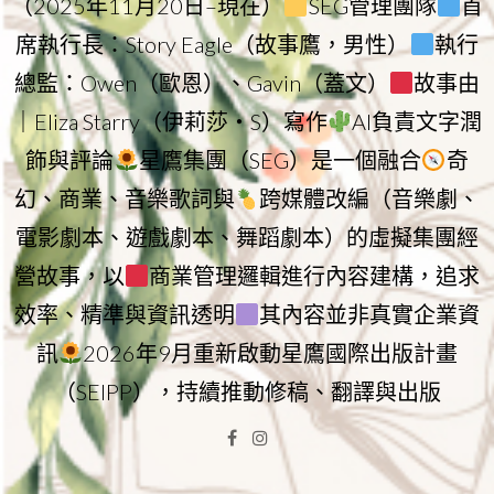
（2025年11月20日–現在）
SEG管理團隊
首
席執行長：Story Eagle（故事鷹，男性）
執行
總監：Owen（歐恩）、Gavin（蓋文）
故事由
｜Eliza Starry（伊莉莎・S）寫作
AI負責文字潤
飾與評論
星鷹集團（SEG）是一個融合
奇
幻、商業、音樂歌詞與
跨媒體改編（音樂劇、
電影劇本、遊戲劇本、舞蹈劇本）的虛擬集團經
營故事，以
商業管理邏輯進行內容建構，追求
效率、精準與資訊透明
其內容並非真實企業資
訊
2026年9月重新啟動星鷹國際出版計畫
（SEIPP），持續推動修稿、翻譯與出版
Facebook
Instagram