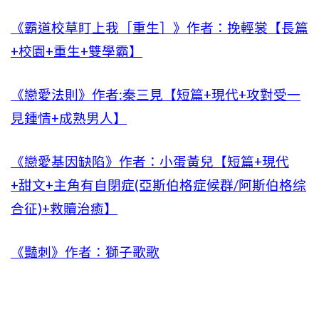
《霸道校草盯上我［重生］》作者：挽輕裳【長篇
+校園+重生+雙學霸】
《戀愛法則》作者:秦三見【短篇+現代+攻對受一
見鍾情+成熟男人】
《戀愛基因缺陷》作者：小蛋黃兒【短篇+現代
+甜文+主角有自閉症(亞斯伯格症候群/阿斯伯格综
合征)+救贖治癒】
《豔刺》作者：獅子歌歌