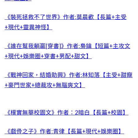
《裝死拯救不了世界》作者:莫晨歡【長篇+主受
+現代+靈異神怪】
《誰在幫我躺贏[穿書]》作者:梟鑰【短篇+主攻文
+現代+娛樂圈+穿書+男配+甜文】
《戰神回家，結婚助興》作者:林知落【主受+甜寵
+豪門世家+總裁攻+無腦爽文】
《樸實無華校園文》作者：2暗白【長篇+校園】
《戲骨之子》作者:青律【長篇+現代+娛樂圈】