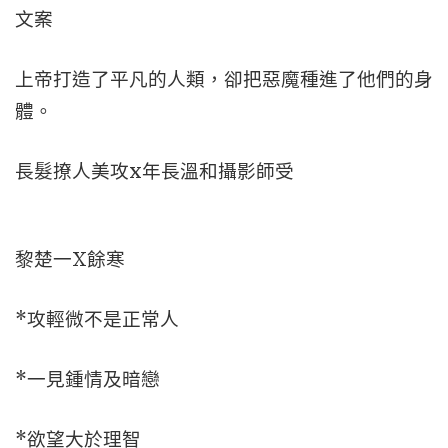
文案
上帝打造了平凡的人類，卻把惡魔種進了他們的身
體。
長髮撩人美攻x年長溫和攝影師受
黎楚一X餘寒
*攻輕微不是正常人
*一見鍾情及暗戀
*欲望大於理智