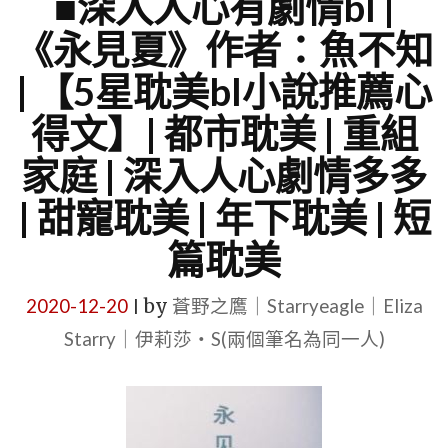
■深入人心有劇情bl |
《永見夏》作者：魚不知
| 【5星耽美bl小說推薦心
得文】| 都市耽美 | 重組
家庭 | 深入人心劇情多多
| 甜寵耽美 | 年下耽美 | 短
篇耽美
2020-12-20
by
蒼野之鷹｜Starryeagle｜Eliza
|
Starry｜伊莉莎・S(兩個筆名為同一人)