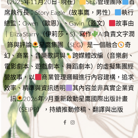
（2025年11月20日–現在）
SEG管理團隊
首
席執行長：Story Eagle（故事鷹，男性）
執行
總監：Owen（歐恩）、Gavin（蓋文）
故事由
｜Eliza Starry（伊莉莎・S）寫作
AI負責文字潤
飾與評論
星鷹集團（SEG）是一個融合
奇
幻、商業、音樂歌詞與
跨媒體改編（音樂劇、
電影劇本、遊戲劇本、舞蹈劇本）的虛擬集團經
營故事，以
商業管理邏輯進行內容建構，追求
效率、精準與資訊透明
其內容並非真實企業資
訊
2026年9月重新啟動星鷹國際出版計畫
（SEIPP），持續推動修稿、翻譯與出版
Facebook
Instagram