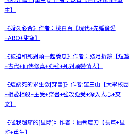
《師兄為上[重生]》作者：玖寶【古代+修仙+重
生】
《婚久必合》作者：桃白百【現代+先婚後愛
+ABO+甜寵】
《被迫和死對頭一起養崽》作者：殘月折鏡【短篇
+古代+仙俠修真+強強+死對頭變情人】
《這該死的求生欲[穿書]》作者:望三山【大學校園
+相愛相殺+主受+穿書+強攻強受+深入人心+爽
文】
《碰我超痛的[星际]》作者：抽骨磨刀【長篇+星
際+重生】