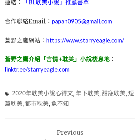
連結：
「BL耽美小說」推薦書單
合作聯絡Email：
papan0905@gmail.com
蒼野之鷹網站：
https://www.starryeagle.com/
蒼野之鷹介紹「言情+耽美」小說棲息地
：
linktr.ee/starryeagle.com
2020年耽美小說心得文
,
年下耽美
,
甜寵耽美
,
短
篇耽美
,
都市耽美
,
魚不知
文
Previous
章