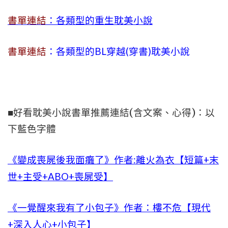
書單連結
：各類型的重生耽美小說
書單連結
：各類型的BL穿越(穿書)耽美小說
■好看耽美小說書單推薦連結(含文案、心得)：以
下藍色字體
《變成喪屍後我面癱了》作者:離火為衣【短篇+末
世+主受+ABO+喪屍受】
《一覺醒來我有了小包子》作者：樓不危【現代
+深入人心+小包子】