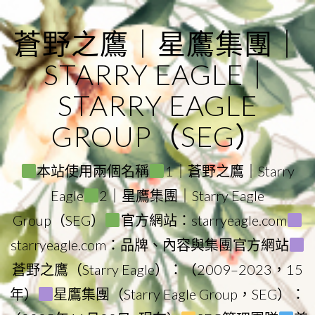
Skip
to
蒼野之鷹｜星鷹集團｜
content
STARRY EAGLE｜
STARRY EAGLE
GROUP（SEG）
本站使用兩個名稱
1｜蒼野之鷹｜Starry
Eagle
2｜星鷹集團｜Starry Eagle
Group（SEG）
官方網站：starryeagle.com
starryeagle.com：品牌、內容與集團官方網站
蒼野之鷹（Starry Eagle）：（2009–2023，15
年）
星鷹集團（Starry Eagle Group，SEG）：