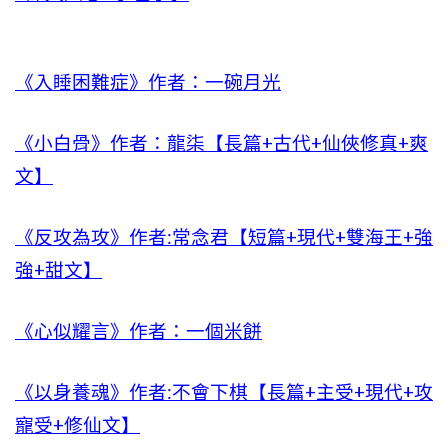
《入睡困難症》作者：一碗月光
《小白骨》作者：龍柒【長篇+古代+仙俠修真+爽
文】
《反攻為攻》作者:常念君【短篇+現代+雙海王+強
強+甜文】
《心似耀言》作者：一個米餅
《以身養魂》作者:不會下棋【長篇+主受+現代+攻
寵受+修仙文】