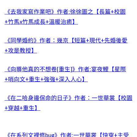
《去我家寫作業吧》作者:徐徐圖之【長篇+校園
+竹馬x竹馬成長+溫暖治癒】
《同學婚約》作者：幾京【短篇+現代+先婚後愛
+攻是教授】
《向導他真的不想卷[重生]》作者:宴夜鯉【星際
+哨向文+重生+強強+深入人心】
《在二哈身邊保命的日子》作者：一世華裳【校園
+穿越+重生】
《在系列文裡修bug》作者:一世華裳【快穿+主受