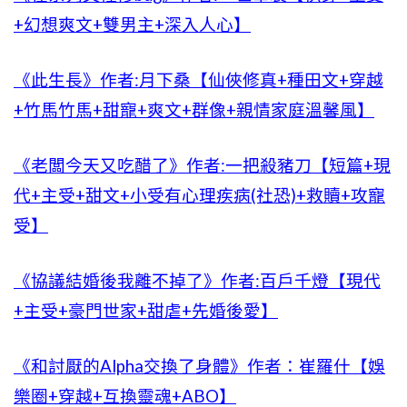
+幻想爽文+雙男主+深入人心】
《此生長》作者:月下桑【仙俠修真+種田文+穿越
+竹馬竹馬+甜寵+爽文+群像+親情家庭溫馨風】
《老闆今天又吃醋了》作者:一把殺豬刀【短篇+現
代+主受+甜文+小受有心理疾病(社恐)+救贖+攻寵
受】
《協議結婚後我離不掉了》作者:百戶千燈【現代
+主受+豪門世家+甜虐+先婚後愛】
《和討厭的Alpha交換了身體》作者：崔羅什【娛
樂圈+穿越+互換靈魂+ABO】