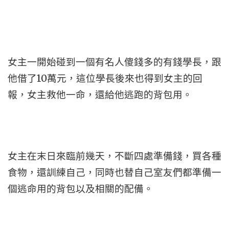
女主一開始碰到一個有名人傻錢多的有錢學長，跟
他借了10萬元，這位學長後來也得到女主的回
報，女主救他一命，還給他逃跑的背包用。
女主在末日來臨前幾天，不斷四處準備錢，買各種
食物，還訓練自己，同時也替自己室友們都準備一
個逃命用的背包以及相關的配備。