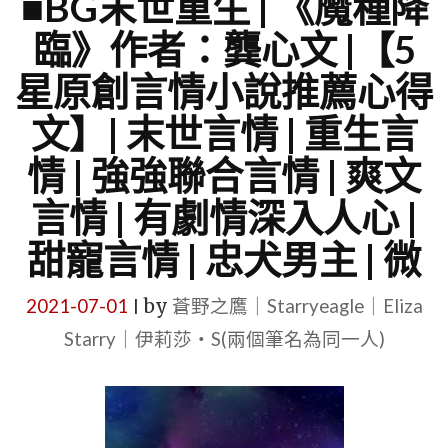
■BG末世重生 | 《魔種降
臨》作者：龔心文 |【5
星原創言情小說推薦心得
文】| 末世言情 | 重生言
情 | 強強聯合言情 | 爽文
言情 | 有劇情深入人心 |
甜寵言情 | 忠犬男主 | 微
2021-07-01
by
蒼野之鷹｜Starryeagle｜Eliza
|
Starry｜伊莉莎・S(兩個筆名為同一人)