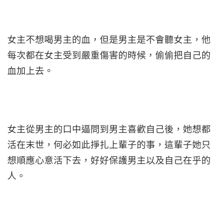
女主不想喝男主的血，但是男主是不會聽女主，他
每次都在女主受到嚴重傷害的時候，偷偷把自己的
血加上去。
女主從男主的口中逼問到男主喜歡自己後，她想都
活在末世，何必如此掙扎上輩子的事，這輩子她只
想順應心意活下去，好好保護男主以及自己在乎的
人。