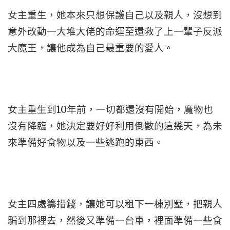
女主重生，她本來只想保護自己以及親人，沒想到
意外改動一大堆大佬的命運至還救了上一輩子反派
大魔王，讓他成為自己最重要的愛人。
女主重生到10年前，一切都還沒有開始，魔物也
沒有降臨，她決定要好好利用倒數的這幾天，為未
來準備好食物以及一些逃跑的東西。
女主四處籌措錢，讓她可以租下一棟別墅，把親人
騙到那裡去，然後又準備一台車，裡面準備一些食