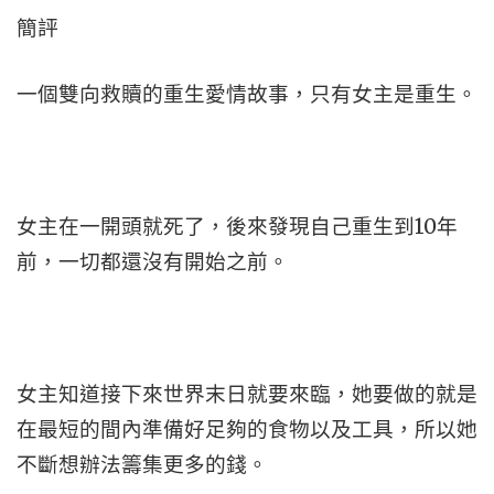
簡評
一個雙向救贖的重生愛情故事，只有女主是重生。
女主在一開頭就死了，後來發現自己重生到10年
前，一切都還沒有開始之前。
女主知道接下來世界末日就要來臨，她要做的就是
在最短的間內準備好足夠的食物以及工具，所以她
不斷想辦法籌集更多的錢。