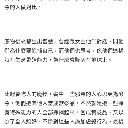
惡的人做對比。
魔物後來都生出智慧，曾經跟女主他們對話，問他
們為什麼要追捕自己，而他們也思考，像他們這樣
沒有生育繁殖能力，為什麼會降落在地球上。
比起會吃人的魔物，書中一些邪惡的人心思更為險
惡，他們把其他人當成獻祭品，不然就是把一些擁
有特殊能力的人全部抓捕起來，當成實驗品，又以
為了全人類好，不斷對這些人施加虐殺行為，最後