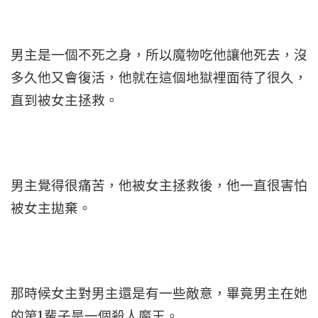
男主是一個不死之身，所以魔物吃他讓他死去，沒
多久他又會復活，他就在這個地獄裡面待了很久，
直到被女主拯救。
男主覺得很痛苦，他被女主拯救後，他一直很害怕
被女主拋棄。
那時候女主對男主還是有一些敵意，畢竟男主在她
的第1輩子是一個殺人魔王。