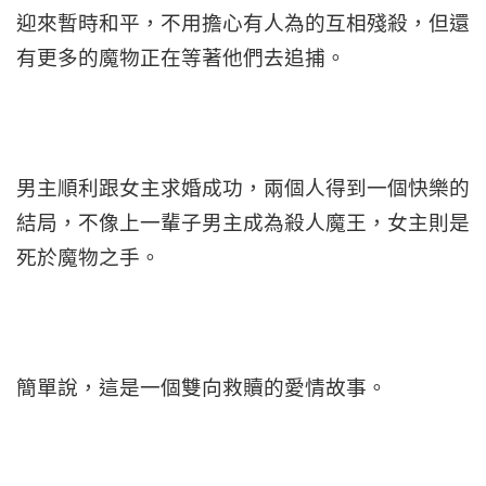
迎來暫時和平，不用擔心有人為的互相殘殺，但還
有更多的魔物正在等著他們去追捕。
男主順利跟女主求婚成功，兩個人得到一個快樂的
結局，不像上一輩子男主成為殺人魔王，女主則是
死於魔物之手。
簡單說，這是一個雙向救贖的愛情故事。