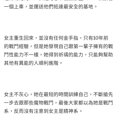
一個上車，並運送他們抵達最安全的基地。
女主重生回來，並沒有任何金手指，只有10年前
的戰鬥經驗，但是她發現自己跟第一輩子擁有的戰
鬥性能力不一樣，她得到祈禱的能力，只能夠幫助
其他有異能的人順利進階。
女主不灰心，她在最短的時間訓練自己，不斷搶先
一步去跟那些魔物戰鬥，最後大家都以為她是戰鬥
系，反而沒有注意到女主是精神系。