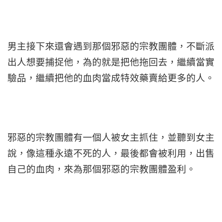
男主接下來還會遇到那個邪惡的宗教團體，不斷派
出人想要捕捉他，為的就是把他拖回去，繼續當實
驗品，繼續把他的血肉當成特效藥賣給更多的人。
邪惡的宗教團體有一個人被女主抓住，並聽到女主
說，像這種永遠不死的人，最後都會被利用，出售
自己的血肉，來為那個邪惡的宗教團體盈利。