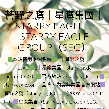
Skip
to
蒼野之鷹｜星鷹集團｜
content
STARRY EAGLE｜
STARRY EAGLE
GROUP（SEG）
本站使用兩個名稱
1｜蒼野之鷹｜Starry
Eagle
2｜星鷹集團｜Starry Eagle
Group（SEG）
官方網站：starryeagle.com
starryeagle.com：品牌、內容與集團官方網站
蒼野之鷹（Starry Eagle）：（2009–2023，15
年）
星鷹集團（Starry Eagle Group，SEG）：