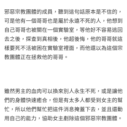
邪惡宗教團體的成員，聽到這句話原本是不信的，
可是他有一個哥哥也是屬於永遠不死的人，他想到
自己哥哥也被關在一個實驗室，等他好不容易逃回
去之後，探查到真相後，他超後悔，他的哥哥就這
樣要死不活被困在實驗室裡面，而他還以為這個宗
教團體正在拯救他的哥哥。
雖然男主的血肉可以換來別人永生不死，或是讓他
們的身體快速癒合，但是有太多人都受到女主的幫
忙，所以他們幫忙把這件消息掩蓋下去，並且還動
用自己的能力，協助女主剷除這個邪惡宗教團體。