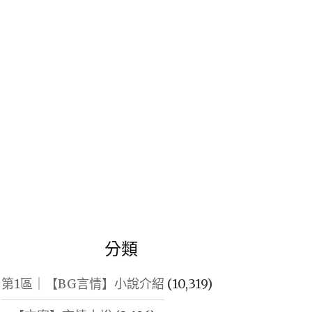
鍵
字:
分類
第1區｜【BG言情】小說介紹
(10,319)