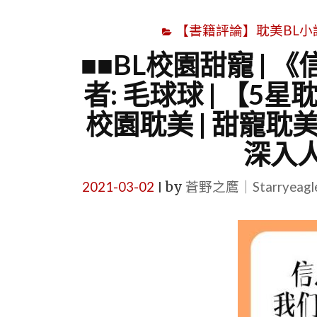
【書籍評論】耽美BL小說心得文
■■BL校園甜寵 |
者: 毛球球 | 【5
校園耽美 | 甜寵耽美 
深入
2021-03-02
by
蒼野之鷹｜Starryeag
|