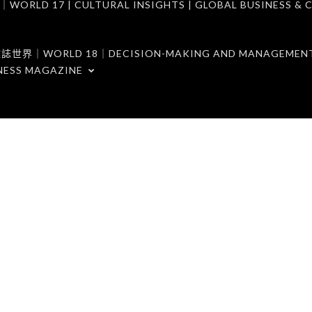
7 | CULTURAL INSIGHTS | GLOBAL BUSINESS & C
ORLD 18｜DECISION-MAKING AND MANAGEMENT 
NESS MAGAZINE