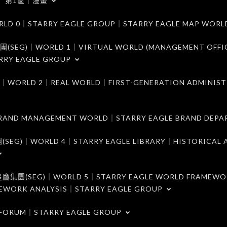
第1區｜漫畫
｜STARRY EAGLE GROUP｜STARRY EAGLE MAP WORL
)｜WORLD 1｜VIRTUAL WORLD (MANAGEMENT OFFI
RRY EAGLE GROUP
D 2｜REAL WORLD｜FIRST-GENERATION ADMINIST
MANAGEMENT WORLD｜STARRY EAGLE BRAND DEPA
ORLD 4｜STARRY EAGLE LIBRARY｜HISTORICAL A
EG)｜WORLD 5｜STARRY EAGLE WORLD FRAMEWO
MEWORK ANALYSIS｜STARRY EAGLE GROUP
ORUM｜STARRY EAGLE GROUP