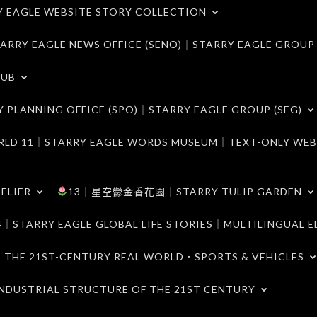
LE WEBSITE STORY COLLECTION
 EAGLE NEWS OFFICE (SENO)｜STARRY EAGLE GROUP
LUB
ANNING OFFICE (SPO)｜STARRY EAGLE GROUP (SEG)
｜STARRY EAGLE WORDS MUSEUM｜TEXT-ONLY WEB
ELIER
13｜星空鬱金香花園｜STARRY TULIP GARDEN
RY EAGLE GLOBAL LIFE STORIES｜MULTILINGUAL E
21ST-CENTURY REAL WORLD．SPORTS & VEHICLES
TRIAL STRUCTURE OF THE 21ST CENTURY