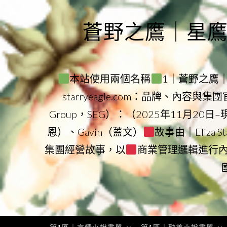
Skip
to
蒼野之鷹｜星鷹集團
content
本站使用兩個名稱
1｜蒼野之鷹｜Sta
starryeagle.com：品牌、內容與
Group，SEG）：（2025年11月20日
恩）、Gavin（蓋文）
故事由｜Eliza 
集團經營故事，以
商業管理邏輯進行