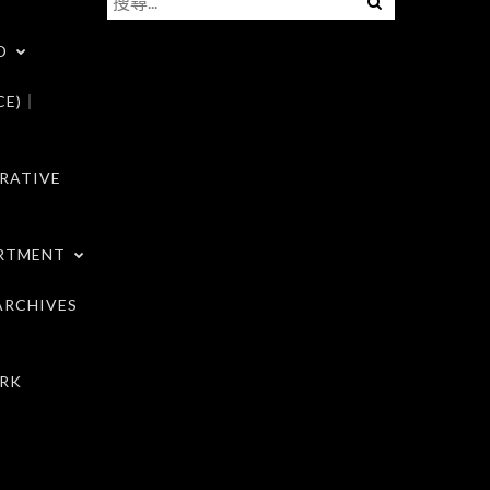
尋
D
關
鍵
CE)｜
字:
RATIVE
RTMENT
RCHIVES
RK