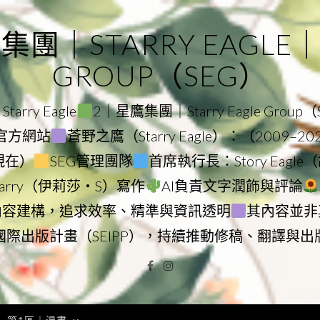
｜STARRY EAGLE｜ST
GROUP（SEG）
rry Eagle
2｜星鷹集團｜Starry Eagle Group
集團官方網站
蒼野之鷹（Starry Eagle）：（2009–2
–現在）
SEG管理團隊
首席執行長：Story Eag
Starry（伊莉莎・S）寫作
AI負責文字潤飾與評論
內容建構，追求效率、精準與資訊透明
其內容並非
國際出版計畫（SEIPP），持續推動修稿、翻譯與出
Facebook
Instagram