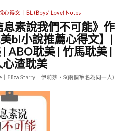
｜BL (Boys' Love) Notes
 《信息素說我們不可能》作
星耽美bl小說推薦心得文】|
| ABO耽美 | 竹馬耽美 |
人心渣耽美
le｜Eliza Starry｜伊莉莎・S(兩個筆名為同一人)