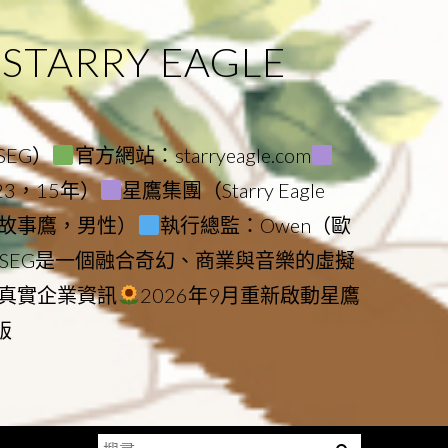
ARRY EAGLE
（SEG）
官方網站：starryeagle.com
023，15年）
星鷹集團（Starry Eagle
le（故事鷹，男性）
執行總監：Owen（歐
SEG是一個融合奇幻、商業與音樂的虛擬
真實企業資訊
2026年9月重新啟動星鷹
版
搜
Menu