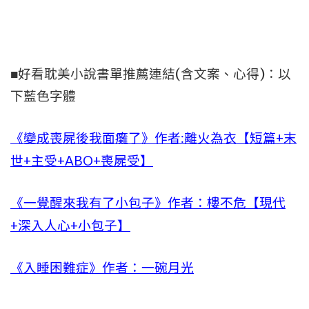
■好看耽美小說書單推薦連結(含文案、心得)：以
下藍色字體
《變成喪屍後我面癱了》作者:離火為衣【短篇+末
世+主受+ABO+喪屍受】
《一覺醒來我有了小包子》作者：樓不危【現代
+深入人心+小包子】
《入睡困難症》作者：一碗月光