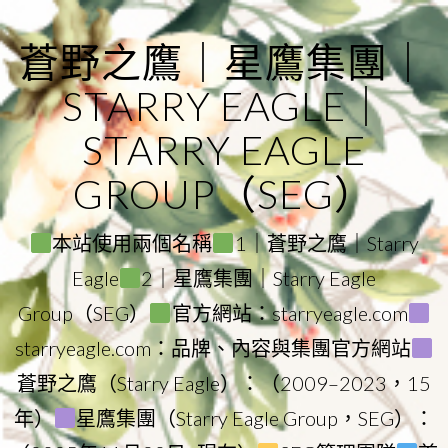
Skip
to
蒼野之鷹｜星鷹集團｜
content
STARRY EAGLE｜
STARRY EAGLE
GROUP（SEG）
本站使用兩個名稱
1｜蒼野之鷹｜Starry
Eagle
2｜星鷹集團｜Starry Eagle
Group（SEG）
官方網站：starryeagle.com
starryeagle.com：品牌、內容與集團官方網站
蒼野之鷹（Starry Eagle）：（2009–2023，15
年）
星鷹集團（Starry Eagle Group，SEG）：