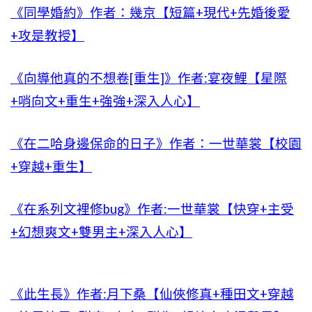
《同學婚約》作者：幾京【短篇+現代+先婚後愛
+攻是教授】
《向導他真的不想卷[重生]》作者:宴夜鯉【星際
+哨向文+重生+強強+深入人心】
《在二哈身邊保命的日子》作者：一世華裳【校園
+穿越+重生】
《在系列文裡修bug》作者:一世華裳【快穿+主受
+幻想爽文+雙男主+深入人心】
《此生長》作者:月下桑【仙俠修真+種田文+穿越