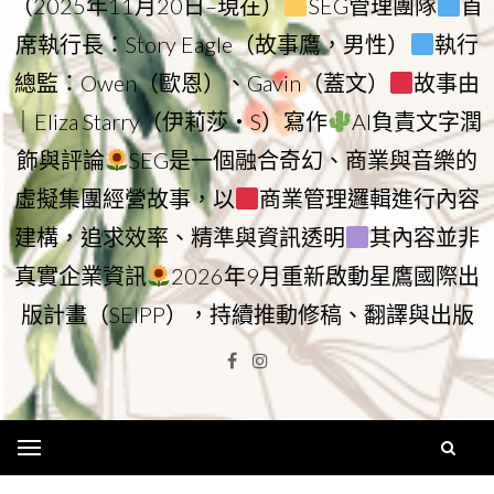
（2025年11月20日–現在）
SEG管理團隊
首
席執行長：Story Eagle（故事鷹，男性）
執行
總監：Owen（歐恩）、Gavin（蓋文）
故事由
｜Eliza Starry（伊莉莎・S）寫作
AI負責文字潤
飾與評論
SEG是一個融合奇幻、商業與音樂的
虛擬集團經營故事，以
商業管理邏輯進行內容
建構，追求效率、精準與資訊透明
其內容並非
真實企業資訊
2026年9月重新啟動星鷹國際出
版計畫（SEIPP），持續推動修稿、翻譯與出版
Facebook
Instagram
Menu