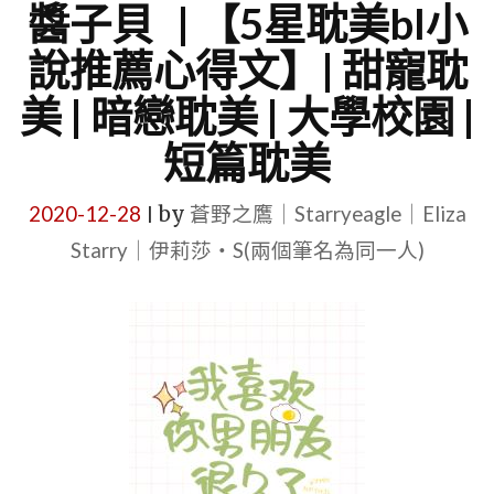
醬子貝 | 【5星耽美bl小
說推薦心得文】| 甜寵耽
美 | 暗戀耽美 | 大學校園 |
短篇耽美
2020-12-28
by
蒼野之鷹｜Starryeagle｜Eliza
|
Starry｜伊莉莎・S(兩個筆名為同一人)