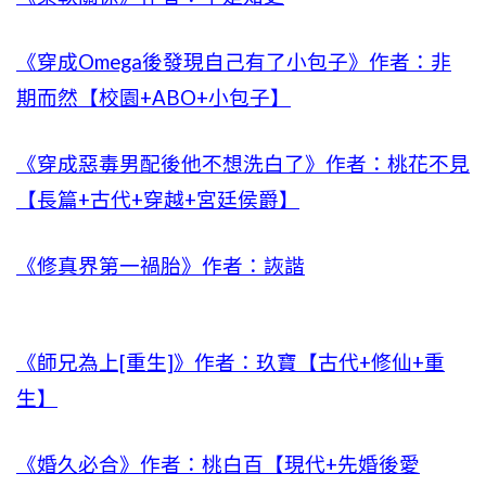
《穿成Omega後發現自己有了小包子》作者：非
期而然【校園+ABO+小包子】
《穿成惡毒男配後他不想洗白了》作者：桃花不見
【長篇+古代+穿越+宮廷侯爵】
《修真界第一禍胎》作者：詼諧
《師兄為上[重生]》作者：玖寶【古代+修仙+重
生】
《婚久必合》作者：桃白百【現代+先婚後愛