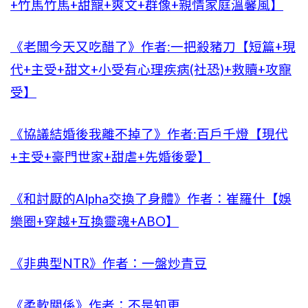
+竹馬竹馬+甜寵+爽文+群像+親情家庭溫馨風】
《老闆今天又吃醋了》作者:一把殺豬刀【短篇+現
代+主受+甜文+小受有心理疾病(社恐)+救贖+攻寵
受】
《協議結婚後我離不掉了》作者:百戶千燈【現代
+主受+豪門世家+甜虐+先婚後愛】
《和討厭的Alpha交換了身體》作者：崔羅什【娛
樂圈+穿越+互換靈魂+ABO】
《非典型NTR》作者：一盤炒青豆
《柔軟關係》作者：不是知更