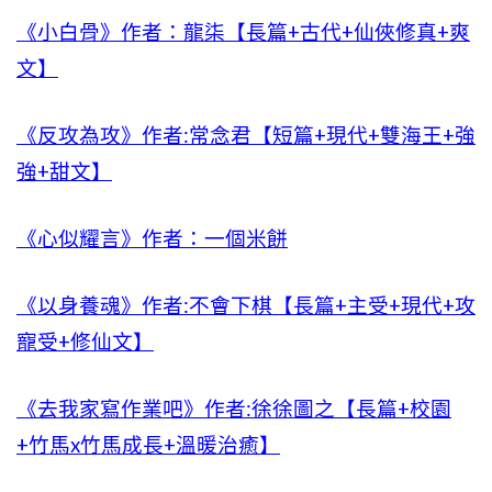
《小白骨》作者：龍柒【長篇+古代+仙俠修真+爽
文】
《反攻為攻》作者:常念君【短篇+現代+雙海王+強
強+甜文】
《心似耀言》作者：一個米餅
《以身養魂》作者:不會下棋【長篇+主受+現代+攻
寵受+修仙文】
《去我家寫作業吧》作者:徐徐圖之【長篇+校園
+竹馬x竹馬成長+溫暖治癒】